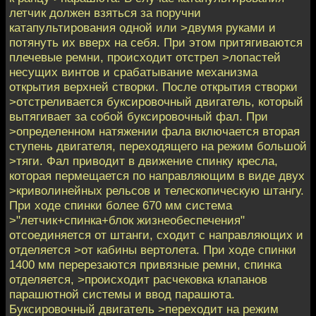
летчик должен взяться за поручни
катапультирования одной или >двумя руками и
потянуть их вверх на себя. При этом притягиваются
плечевые ремни, происходит отстрел >лопастей
несущих винтов и срабатывание механизма
открытия верхней створки. После открытия створки
>отстреливается буксировочный двигатель, который
вытягивает за собой буксировочный фал. При
>определенном натяжении фала включается вторая
ступень двигателя, переходящего на режим большой
>тяги. Фал приводит в движение спинку кресла,
которая пермещается по направляющим в виде двух
>криволинейных рельсов и телескопическую штангу.
При ходе спинки более 670 мм система
>"летчик+спинка+блок жизнеобеспечения"
отсоединяется от штанги, сходит с направляющих и
отделяется >от кабины вертолета. При ходе спинки
1400 мм перерезаются привязные ремни, спинка
отделяется, >происходит расчековка клапанов
парашютной системы и ввод парашюта.
Буксировочный двигатель >переходит на режим