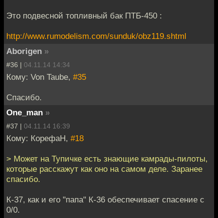
Это подвесной топливный бак ПТБ-450 :
http://www.rumodelism.com/sunduk/obz119.shtml
Aborigen
»
#36 |
04.11.14 14:34
Кому: Von Taube,
#35
Спасибо.
One_man
»
#37 |
04.11.14 16:39
Кому: КорефаН,
#18
> Может на Тупичке есть знающие камрады-пилоты,
которые расскажут как оно на самом деле. Заранее
спасибо.
К-37, как и его "папа" К-36 обеспечивает спасение с
0/0.