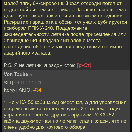
малой тяги, буксировочный фал отсоединяется от
подвесной системы летчика. >Парашютная система
действует так же, как и при автономном покидании.
Раскрытие парашюта в обоих >случаях дублируется
прибором ППК-У-240. Поддержание
жизнедеятельности летчика после приземления или
>приводнения и подача сигналов с места
нахождения обеспечиваются средствами носимого
аварийного >запаса.
P.S. Я не летчик, я рядом стою
[рж0т]
Von Taube
»
#38 |
04.11.14 17:28
Кому: AKIO,
#34
> Но у КА-50 кабина одноместная, а для управления
современным вертолетом нужно 2 человека - один
управляет полетом, другой - оружием. У КА -52
кабина двухместная но летчики сидят рядом, что не
очень удобно для кругового обзора