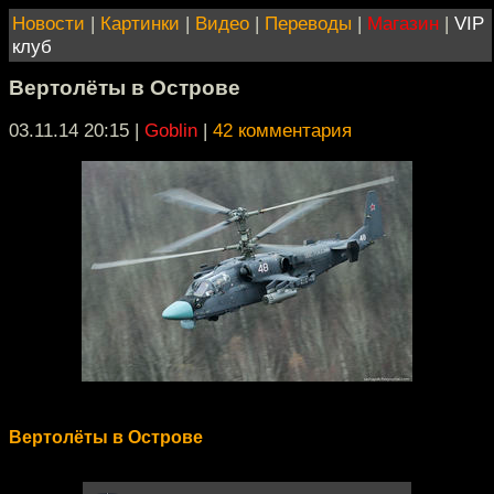
Новости
|
Картинки
|
Видео
|
Переводы
|
Магазин
|
VIP
клуб
Вертолёты в Острове
03.11.14 20:15
|
Goblin
|
42 комментария
Вертолёты в Острове