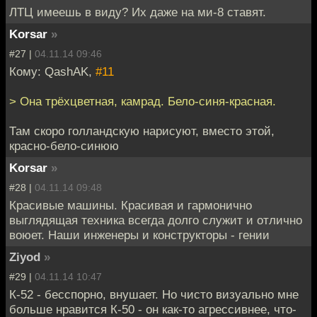
ЛТЦ имеешь в виду? Их даже на ми-8 ставят.
Korsar
»
#27 |
04.11.14 09:46
Кому: QashAK,
#11
> Она трёхцветная, камрад. Бело-синя-красная.
Там скоро голландскую нарисуют, вместо этой,
красно-бело-синюю
Korsar
»
#28 |
04.11.14 09:48
Красивые машины. Красивая и гармонично
выглядящая техника всегда долго служит и отлично
воюет. Наши инженеры и конструкторы - гении
Ziyod
»
#29 |
04.11.14 10:47
К-52 - бесспорно, внушает. Но чисто визуально мне
больше нравится К-50 - он как-то агрессивнее, что-