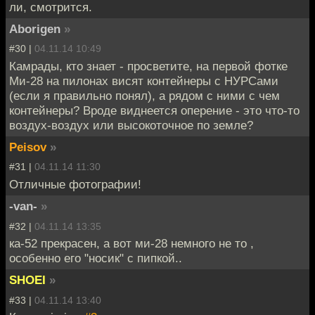
ли, смотрится.
Aborigen
»
#30 |
04.11.14 10:49
Камрады, кто знает - просветите, на первой фотке
Ми-28 на пилонах висят контейнеры с НУРСами
(если я правильно понял), а рядом с ними с чем
контейнеры? Вроде виднеется оперение - это что-то
воздух-воздух или высокоточное по земле?
Peisov
»
#31 |
04.11.14 11:30
Отличные фотографии!
-van-
»
#32 |
04.11.14 13:35
ка-52 прекрасен, а вот ми-28 немного не то ,
особенно его "носик" с пипкой..
SHOEI
»
#33 |
04.11.14 13:40