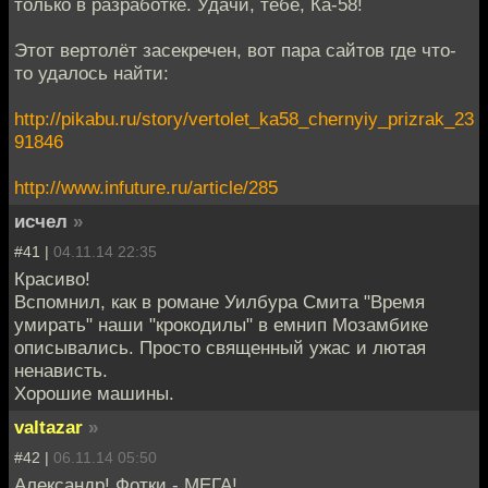
только в разработке. Удачи, тебе, Ка-58!
Этот вертолёт засекречен, вот пара сайтов где что-
то удалось найти:
http://pikabu.ru/story/vertolet_ka58_chernyiy_prizrak_23
91846
http://www.infuture.ru/article/285
исчел
»
#41 |
04.11.14 22:35
Красиво!
Вспомнил, как в романе Уилбура Смита "Время
умирать" наши "крокодилы" в емнип Мозамбике
описывались. Просто священный ужас и лютая
ненависть.
Хорошие машины.
valtazar
»
#42 |
06.11.14 05:50
Александр! Фотки - МЕГА!