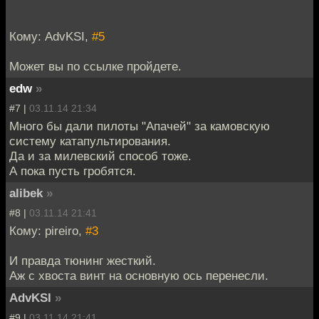
Кому: AdvKSI,
#5
Может вы по ссылке пройдете.
edw
»
#7 |
03.11.14 21:34
Много бы дали пилоты "Апачей" за камовскую
систему катапультирования.
Да и за милевский способ тоже.
А пока пусть гробятся.
alibek
»
#8 |
03.11.14 21:41
Кому: pireiro,
#3
И правда тюнинг жесткий.
Аж с хвоста винт на основную ось перенесли.
AdvKSI
»
#9 |
03.11.14 21:41