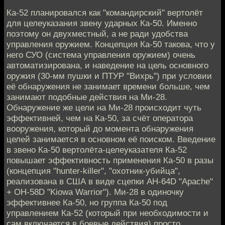
Ка-52 планировался как "командирский" вертолёт
для целеуказания звену ударных Ка-50. Именно
поэтому он двухместный, а не ради удобства
управления оружием. Концепция Ка-50 такова, что у
него СУО (система управления оружием) очень
автоматизирована, и наведение на цель основного
оружия (30-мм пушки и ПТУР "Вихрь") при условии
её обнаружения не занимает времени больше, чем
занимают подобные действия на Ми-28.
Обнаружение же цели на Ми-28 происходит чуть
эффективней, чем на Ка-50, за счёт оператора
вооружения, который до момента обнаружения
целей занимается в основном её поиском. Введение
в звено Ка-50 вертолёта-целеуказателя Ка-52
повышает эффективность применения Ка-50 в разы
(концепция "hunter-killer", "охотник-убийца",
реализована в США в виде сцепки AH-64D "Apache"
+ OH-58D "Kiowa Warrior"). Ми-28 в одиночку
эффективнее Ка-50, но группа Ка-50 под
управлением Ка-52 (который при необходимости и
сам включается в боевые действия) просто