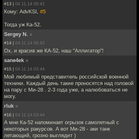
#13 |
04.11.14 00:42
Кому: AdvKSI,
#5
Тогда уж Ка-52.
Sergey N.
»
#14 |
04.11.14 00:42
Ох, и красив же КА-52, наш "Аллигатор"!
sane4ek
»
#15 |
04.11.14 03:44
Мой любимый представитель российской военной
техники. Каждый день такие проносятся над головой
на пару с Ми-28 . 2-3 года уже, а налюбоваться не
могу.
rluk
»
#16 |
04.11.14 03:44
А мне Ка-52 напоминает огрызок самолетный с
некоторых ракурсов. А вот Ми-28 - аки танк
летающий, грозно выглядит )