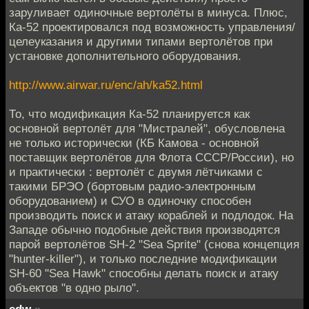
заруливает одиночные вертолёты в минуса. Плюс,
Ка-52 проектировался под возможность управления/
целеуказания и другими типами вертолётов при
установке дополнительного оборудования.
http://www.airwar.ru/enc/ah/ka52.html
То, что модификация Ка-52 планируется как
основной вертолёт для "Мистралей", обусловлена
не только исторически (КБ Камова - основной
поставщик вертолётов для Флота СССР/России), но
и практически : вертолёт с двумя лётчиками с
такими БРЭО (бортовым радио-электронным
оборудованием) и СУО в одиночку способен
производить поиск и атаку кораблей и подлодок. На
Западе обычно подобные действия производятся
парой вертолётов SH-2 "Sea Sprite" (снова концепция
"hunter-killer"), и только последние модификации
SH-60 "Sea Hawk" способны делать поиск и атаку
объектов "в одно рыло".
edw
»