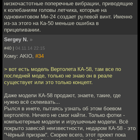
низкочастотные поперечные вибрации, приводящие
к колебаниям головы летчика, которые на
одновинтовом Ми-24 создает рулевой винт. Именно
из-за этого на Ка-50 меньше ошибка в
прицеливании.
Sergey N.
»
#40 |
04.11.14 22:15
Кому: AKIO,
#34
> вот есть модель Вертолета КА-58, там все по
последней моде, только не знаю он в реале
существует или это только концепт.
Даже модели КА-58 продают, знаете, такие, где
нужно всё склеивать...
Рылся в инете, пытаясь узнать об этом боевом
вертолёте. Ничего не смог найти. Только фотки -
компьютерные модели и игрушечные модели. Всё
покрыто завесой неизвестности, недаром КА-58 - это
"Чёрный призрак". Скорее всего, этот проект пока