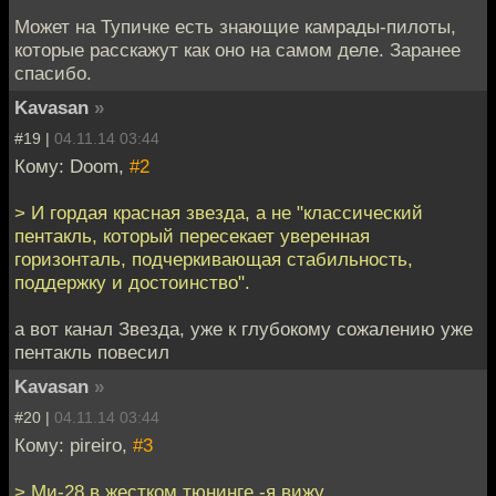
Может на Тупичке есть знающие камрады-пилоты,
которые расскажут как оно на самом деле. Заранее
спасибо.
Kavasan
»
#19 |
04.11.14 03:44
Кому: Doom,
#2
> И гордая красная звезда, а не "классический
пентакль, который пересекает уверенная
горизонталь, подчеркивающая стабильность,
поддержку и достоинство".
а вот канал Звезда, уже к глубокому сожалению уже
пентакль повесил
Kavasan
»
#20 |
04.11.14 03:44
Кому: pireiro,
#3
> Ми-28 в жестком тюнинге -я вижу .