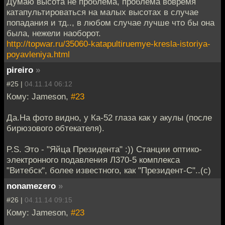
Думаю высота не проблема, проблема вовремя
катапультироваться на малых высотах в случае
попадания и тд.., в любом случае лучше что бы она
была, нежели наоборот.
http://topwar.ru/35060-katapultiruemye-kresla-istoriya-
poyavleniya.html
pireiro
»
#25 |
04.11.14 06:12
Кому: Jameson,
#23
Да.На фото видно, у Ка-52 глаза как у акулы (после
бирюзового обтекателя).
P.S. Это - "Яйца Президента" :)) Станции оптико-
электронного подавления Л370-5 комплекса
"Витебск", более известного, как "Президент-С"..(c)
nonamezero
»
#26 |
04.11.14 09:15
Кому: Jameson,
#23