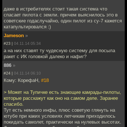
даже в истребителях стоит такая система что
спасает пилота с земли. причем выяснилось это в
советские годаслучайно, один пилот из су-7 кажется
катапультировался :)
Jameson
»
#23 |
04.11.14 05:34
а на них ставят ту чудесную систему для посыла
ракет с ИК головкой далеко и нафиг?
886
»
#24 |
04.11.14 06:10
Кому: КорефаН,
#18
> Может на Тупичке есть знающие камрады-пилоты,
которые расскажут как оно на самом деле. Заранее
спасибо.
Тут есть немного инфы, плюс советую глянуть на
ютубе при каких условиях летчикам приходилось
покидать самолет, практически на нулевых высотах.