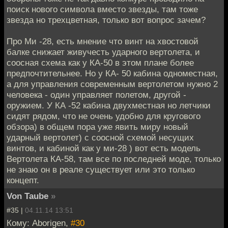
поиск нового символа вместо звезды, там тоже
звезда но трехцветная, только вот вопрос зачем?
Про Ми -28, есть мнение что винт на хвостовой
балке снижает живучесть ударного вертолета, и
соосная схема как у КА-50 в этом плане более
предпочтительнее. Но у КА- 50 кабина одноместная,
а для управления современным вертолетом нужно 2
человека - один управляет полетом, другой -
оружием. У КА -52 кабина двухместная но летчики
сидят рядом, что не очень удобно для кругового
обзора) в общем пора уже явить миру новый
ударный вертолет) с соосной схемой несущих
винтов, и кабиной как у ми-28 ) вот есть модель
Вертолета КА-58, там все по последней моде, только
не знаю он в реале существует или это только
концепт.
Von Taube
»
#35 |
04.11.14 13:51
Кому: Aborigen,
#30