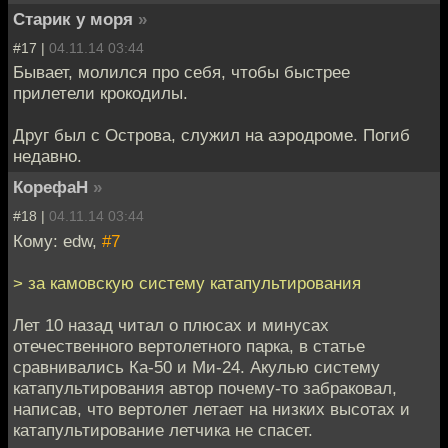
Старик у моря
»
#17 |
04.11.14 03:44
Бывает, молился про себя, чтобы быстрее
прилетели крокодилы.
Друг был с Острова, служил на аэродроме. Погиб
недавно.
КорефаН
»
#18 |
04.11.14 03:44
Кому: edw,
#7
> за камовскую систему катапультирования
Лет 10 назад читал о плюсах и минусах
отечественного вертолетного парка, в статье
сравнивались Ка-50 и Ми-24. Акулью систему
катапультирования автор почему-то забраковал,
написав, что вертолет летает на низких высотах и
катапультирование летчика не спасет.