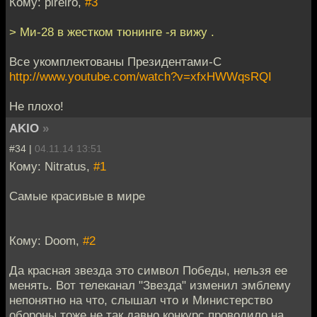
Кому: pireiro,
#3
> Ми-28 в жестком тюнинге -я вижу .
Все укомплектованы Президентами-С
http://www.youtube.com/watch?v=xfxHWWqsRQI
Не плохо!
AKIO
»
#34 |
04.11.14 13:51
Кому: Nitratus,
#1
Самые красивые в мире
Кому: Doom,
#2
Да красная звезда это символ Победы, нельзя ее
менять. Вот телеканал "Звезда" изменил эмблему
непонятно на что, слышал что и Министерство
обороны тоже не так давно конкурс проводило на