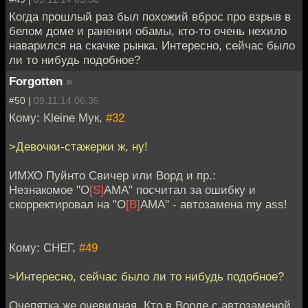
Когда прошлый раз был похожий вброс про взрыв в
белом доме и ранении обамы, кто-то очень нехило
наварился на скачке рынка. Интересно, сейчас было
ли то нибудь подобное?
Forgotten
»
#50 |
09.11.14 06:35
Кому: Kleine Мук,
#32
>Девочки-стажерки ж, ну!
ИМХО Пуйнто Свичер или Ворд и пр.:
Незнакомое "O
[S]
AMA" посчитал за ошибку и
скорректировал на "O
[B]
AMA" - автозамена my ass!
Кому: СНЕГ,
#49
>Интересно, сейчас было ли то нибудь подобное?
Очепятка же очевидная. Кто в Ворде с автозаменой