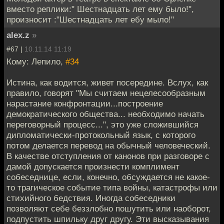
вместо реплики:" Шестнадцать лет ему было!",
произносит :"Шестнадцать лет ебу мыло!"
alex.z
»
#67 |
10.11.14 11:19
Кому: Лепило,
#34
Истина, как водится, живет посередине. Вслух, как
правило, говорят "Мы считаем нецелесообразным
нарастание конфронтации...построение
демократического общества... необходимо начать
переговорный процесс...", это уже сложившийся
дипломатически-протокольный язык, с которого
потом делается перевод на обычный человеческий.
В качестве отступления от канонов при разговоре с
дамой допускается произнести комплимент
собеседнице, если, конечно, обсуждается не какое-
то трагическое событие типа войны, катастрофы или
стихийного бедствия. Иногда собеседники
позволяют себе беззлобно пошутить или наоборот,
подпустить шпильку друг другу. Эти высказывания