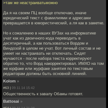
>там же неастраиватьможно
Да я на своем ПЦ вообще отключаю, иначе
юридический текст с фамилиями и адресами
превращается в юмористический, а ля как в заметке.
Но к сожалению в наших ВУЗах на информатике
учат как из двоичного кода переводить в
десятиричный, а как пользоваться Вордом и
Виндозой в целом не учат. Вот личный состав и не
умеет ни настраивать ни отключать. Сидят
мучаются - после набора текста корректируют
обратно то, что Ворд накорректировал. ИМХО на том
же юрфаке или журфаке занятия по текстовым
редакторам должны быть основной линией.
Kolom
»
#63 |
09.11.14 15:42
Общественность к завалу Обамы готовят.
Battosai
»
#64 |
09.11.14 21:38