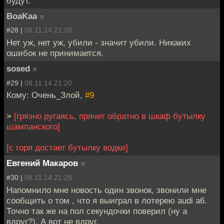
будут.
BoaKaa
»
#28 |
08.11.14 21:20
Нет уж, нет уж, убили - значит убили. Никаких
ошибок не принимается.
sosed
»
#29 |
08.11.14 21:20
Кому: Очень_Злой,
#9
>
[грязно ругаясь, прячет обратно в шкаф бутылку
шампанского]
[с горя достает бутылку водки]
Евгений Макаров
»
#30 |
08.11.14 21:29
Напомнило мне новость один звонок, звонили мне
сообщить о том , что я выиграл в лотерею audi а6.
Точно так же на пол секундочки поверил (ну а
вдруг?). А вот не вдруг.