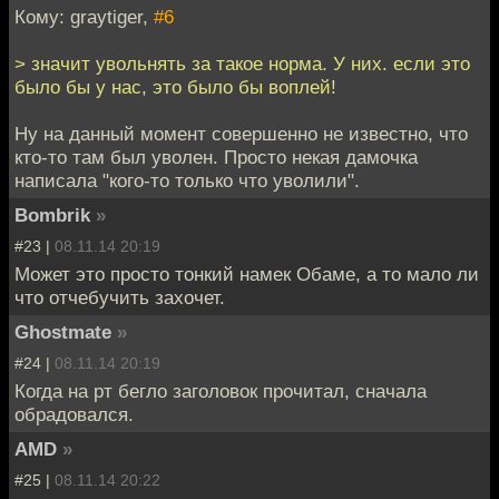
Кому: graytiger,
#6
> значит увольнять за такое норма. У них. если это
было бы у нас, это было бы воплей!
Ну на данный момент совершенно не известно, что
кто-то там был уволен. Просто некая дамочка
написала "кого-то только что уволили".
Bombrik
»
#23 |
08.11.14 20:19
Может это просто тонкий намек Обаме, а то мало ли
что отчебучить захочет.
Ghostmate
»
#24 |
08.11.14 20:19
Когда на рт бегло заголовок прочитал, сначала
обрадовался.
AMD
»
#25 |
08.11.14 20:22