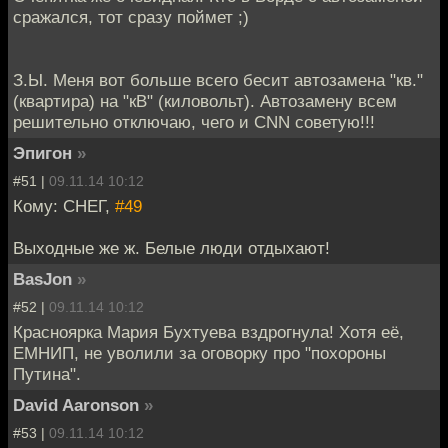
сражался, тот сразу поймет ;)
З.Ы. Меня вот больше всего бесит автозамена "кв."
(квартира) на "кВ" (киловольт). Автозамену всем
решительно отключаю, чего и CNN советую!!!
Эпигон
»
#51 |
09.11.14 10:12
Кому: СНЕГ,
#49
Выходные же ж. Белые люди отдыхают!
BasJon
»
#52 |
09.11.14 10:12
Красноярка Мария Бухтуева вздрогнула! Хотя её,
ЕМНИП, не уволили за оговорку про "похороны
Путина".
David Aaronson
»
#53 |
09.11.14 10:12