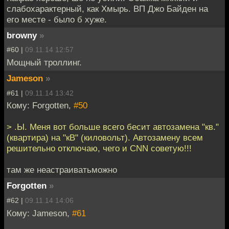
слабохарактерный, как Хмырь. ВП Джо Байден на
его месте - было б хуже.
browny
»
#60 |
09.11.14 12:57
Мощный троллинг.
Jameson
»
#61 |
09.11.14 13:42
Кому: Forgotten,
#50
> .Ы. Меня вот больше всего бесит автозамена "кв."
(квартира) на "кВ" (киловольт). Автозамену всем
решительно отключаю, чего и CNN советую!!!
там же неастраиватьможно
Forgotten
»
#62 |
09.11.14 14:06
Кому: Jameson,
#61