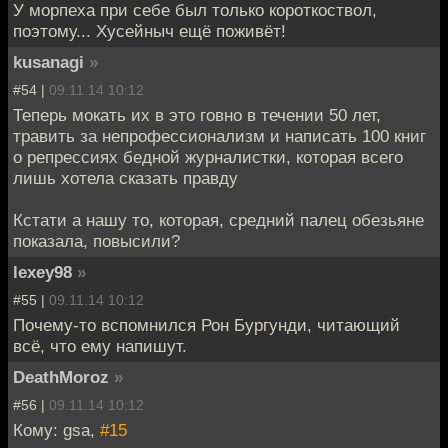
У морпеха при себе был только короткоствол,
поэтому... Хусейныч ещё поживёт!
kusanagi
»
#54 |
09.11.14 10:12
Теперь мокать их в это говно в течении 50 лет,
травить за непрофессионализм и написать 100 книг
о репрессиях бедной журналистки, которая всего
лишь хотела сказать правду
Кстати а нашу то, которая, средний палец обезьяне
показала, повысили?
lexey98
»
#55 |
09.11.14 10:12
Почему-то вспомнился Рон Бургунди, читающий
всё, что ему напишут.
DeathMoroz
»
#56 |
09.11.14 10:12
Кому: gsa,
#15