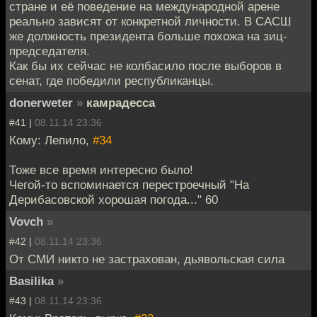
стране и её поведение на международной арене
реально зависят от конкретной личности. В САСШ
же должность президента больше похожа на зиц-
председателя.
Как бы их сейчас не колбасило после выборов в
сенат, где победили республиканцы.
donerweter
»
камрадесса
#41 |
08.11.14 23:36
Кому: Лепило,
#34
Тоже все время интересно было!
Чегой-то вспоминается перестроечный "На
Дерибасовской хорошая погода..." 60
Vovch
»
#42 |
08.11.14 23:36
От СМИ никто не застрахован, дьявольская сила
Basilika
»
#43 |
08.11.14 23:36