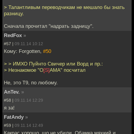
> Талантливым переводчикам не мешало бы знать
разницу.
Сначала прочитал "надрать задницу".
RedFox
»
#57 |
09.11.14 10:12
Кому: Forgotten,
#50
> > ИМХО Пуйнто Свичер или Ворд и пр.:
> Незнакомое "O
[S]
AMA" посчитал
Не, это Т9, по любому.
AnTev.
»
#58 |
09.11.14 12:29
я за!
FatAndy
»
#59 |
09.11.14 12:49
Какрас хорошо, шо не убили. Обамка мяхкий и