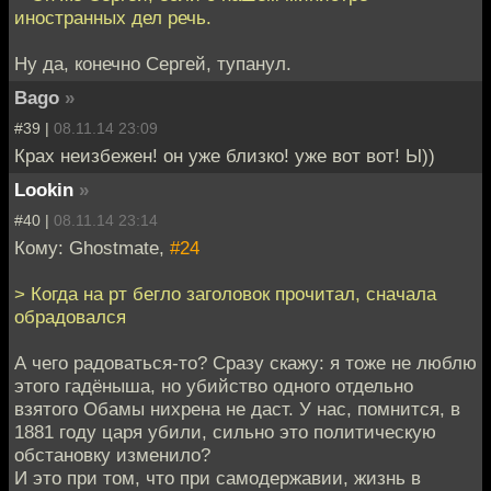
иностранных дел речь.
Ну да, конечно Сергей, тупанул.
Bago
»
#39 |
08.11.14 23:09
Крах неизбежен! он уже близко! уже вот вот! Ы))
Lookin
»
#40 |
08.11.14 23:14
Кому: Ghostmate,
#24
> Когда на рт бегло заголовок прочитал, сначала
обрадовался
А чего радоваться-то? Сразу скажу: я тоже не люблю
этого гадёныша, но убийство одного отдельно
взятого Обамы нихрена не даст. У нас, помнится, в
1881 году царя убили, сильно это политическую
обстановку изменило?
И это при том, что при самодержавии, жизнь в