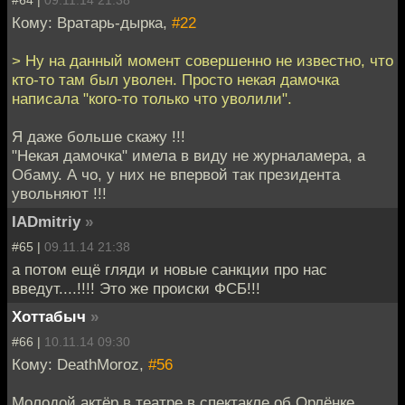
Кому: Вратарь-дырка,
#22
> Ну на данный момент совершенно не известно, что
кто-то там был уволен. Просто некая дамочка
написала "кого-то только что уволили".
Я даже больше скажу !!!
"Некая дамочка" имела в виду не журналамера, а
Обаму. А чо, у них не впервой так президента
увольняют !!!
IADmitriy
»
#65 |
09.11.14 21:38
а потом ещё гляди и новые санкции про нас
введут....!!!! Это же происки ФСБ!!!
Хоттабыч
»
#66 |
10.11.14 09:30
Кому: DeathMoroz,
#56
Молодой актёр в театре в спектакле об Орлёнке