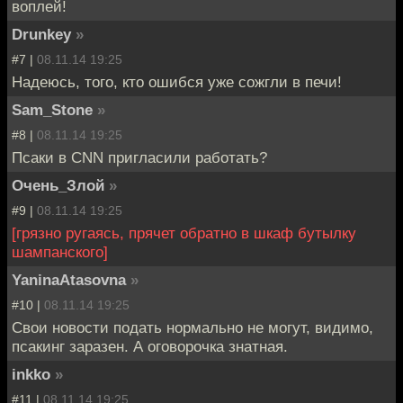
воплей!
Drunkey
»
#7 |
08.11.14 19:25
Надеюсь, того, кто ошибся уже сожгли в печи!
Sam_Stone
»
#8 |
08.11.14 19:25
Псаки в CNN пригласили работать?
Очень_Злой
»
#9 |
08.11.14 19:25
[грязно ругаясь, прячет обратно в шкаф бутылку
шампанского]
YaninaAtasovna
»
#10 |
08.11.14 19:25
Свои новости подать нормально не могут, видимо,
псакинг заразен. А оговорочка знатная.
inkko
»
#11 |
08.11.14 19:25