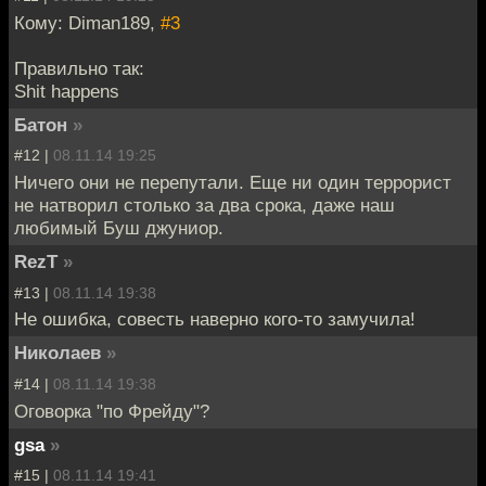
Кому: Diman189,
#3
Правильно так:
Shit happens
Батон
»
#12 |
08.11.14 19:25
Ничего они не перепутали. Еще ни один террорист
не натворил столько за два срока, даже наш
любимый Буш джуниор.
RezT
»
#13 |
08.11.14 19:38
Не ошибка, совесть наверно кого-то замучила!
Николаев
»
#14 |
08.11.14 19:38
Оговорка "по Фрейду"?
gsa
»
#15 |
08.11.14 19:41