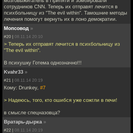
мозговыжигатель в Припяти и зомбировали
сотрудников CNN. Теперь их отправят лечится в
психбольницу из "The evil within". Тамошние методы
лечения помогут вернуть их в лоно демократии.
Мопсовод
»
#20 |
08.11.14 20:10
> Теперь их отправят лечится в психбольницу из
"The evil within".
В психушку Готема однозначно!!!
Kvahr33
»
#21 |
08.11.14 20:19
Кому: Drunkey,
#7
> Надеюсь, того, кто ошибся уже сожгли в печи!
в смысле спецназовца?
Вратарь-дырка
»
#22 |
08.11.14 20:19