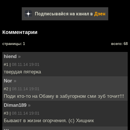
Подписывайся на канал в
Дзен
Комментарии
cтраницы: 1
всего: 68
hiend
»
#1 |
08.11.14 19:01
твердая пятерка
Nor
»
#2 |
08.11.14 19:01
Поди кто-то на Обаму в забугорном сми зуб точит!!!
Diman189
»
#3 |
08.11.14 19:01
Бывают в жизни огорчения. (с) Хищник