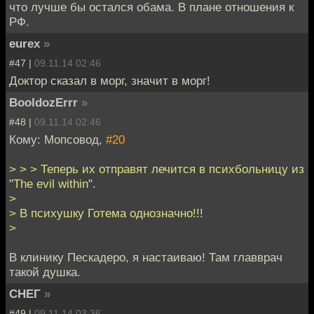
что лучше бы остался обама. В плане отношения к
РФ.
eurex
»
#47 |
09.11.14 02:46
Доктор сказал в морг, значит в морг!
BooldozErrr
»
#48 |
09.11.14 02:46
Кому: Мопсовод,
#20
> > > Теперь их отправят лечится в психбольницу из
"The evil within".
>
> В психушку Готема однозначно!!!
>
В клинику Пескадеро, я настаиваю! Там главврач
такой душка.
СНЕГ
»
#49 |
09.11.14 03:36