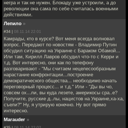
негра и так не нужен. Блокаду уже устроили, а до
революции она сама по себе считалась военными
действиями.
Лепило
»
#34 |
08.11.14 22:01
Камрады, кто в курсе? Вот меня всегда волновал
вопрос. Передают по новостям - Владимир Путин
обсудил ситуацию на Украине с Бараком Обамой...
Или там, Кирилл Лавров обсудил что-то с Керри и
т.д. Вот интересно, они как по телефону
разговаривают - "Мы считаем нецелесообразным
нарастание конфронтации...построение
демократического общества... необходимо начать
переговорный процесс... и т.д." Или - "Ды вы чо,
совсем ох...ли, вы куда лезете, америкосы сра..е?
Получите, русские д..лы, нацистов на Украине,ха-ха,
съели?" Ну, я утрирую конечно. Ну вот прямо
интересно.
Marauder
»
#35 |
08.11.14 22:02