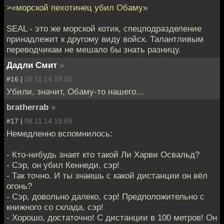
>«морской пехотинец убил Обаму»
SEAL - это же морской котик, спецподразделение
принадлежит к другому виду войск. Талантливым
переводчикам не мешало бы знать разницу.
Дадли Смит
»
#16 |
08.11.14 19:55
Убили, значит, Обаму-то нашего...
bratherrab
»
#17 |
08.11.14 19:59
Немедленно вспомнилось:
- Кто-нибудь знает кто такой Ли Харви Освальд?
- Сэр, он убил Кеннеди, сэр!
- Так точно. И ты знаешь с какой дистанции он вёл
огонь?
- Сэр, довольно далеко, сэр! Предположительно с
книжного со склада, сэр!
- Хорошо, достаточно! С дистанции в 100 метров! Он