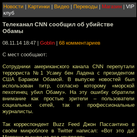
Новости
|
Картинки
|
Видео
|
Переводы
|
Магазин
|
VIP
клуб
Телеканал CNN сообщил об убийстве
Обамы
08.11.14 18:47
|
Goblin
|
68 комментариев
С мест сообщают:
Сотрудники американского канала CNN перепутали
террориста №1 Усаму бен Ладена с президентом
США Бараком Обамой. В выпуске новостей был
использован титр, согласно которому «морской
пехотинец убил Обаму». На эту ошибку обратили
внимание как простые зрители – пользователи
социальных сетей, так и профессиональные
журналисты.
Так корреспондент Buzz Feed Джон Пассантино в
своём микроблоге в Twitter написал: «Вот это да!
Морпехи вышли из-под контроля»