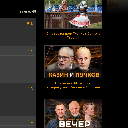
всего: 48
# 1
О предстоящем Турнире Святого
Георгия
# 2
Признание Меркель и
возвращение России в большой
# 3
спорт
# 4