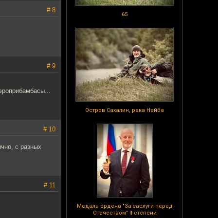
# 8
65
# 9
эроприбамбасы...
Остров Сахалин, река Найба
# 10
ично, с разных
# 11
Медаль ордена "За заслуги перед
Отечеством" II степени