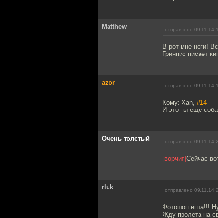
Matthew
отправлено 09.11.14 
В рот мне ноги! В
Гринпис писает ки
azor
отправлено 09.11.14 
Кому: Xan,
#14
И это ты еще соба
Очень толстый
отправлено 09.11.14 
[ворчит]
Сейчас вот
rluk
отправлено 09.11.14 
Фотошоп ёпта!!! Ну
Жду пролета на св