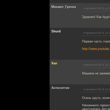
Михаил_Гречка
отправлено 09.11.14 
Здорово! Как будт
Shurd
отправлено 09.11.14 
Первая часть гоно
http://www.youtub
Xan
отправлено 09.11.14 
Машина не занижен
Антисептик
отправлено 09.11.14 
Очень круто, коне
Напомнило таранта
запустилась без в