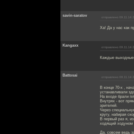
savin-saratov
отправлено 09.11.14 
Ха! Да у нас как 
Kangaxx
отправлено 09.11.14 
Каждые выходные н
Battosai
отправлено 09.11.14 
В конце 70-х , на
устанавливали зд
На входе брали пл
Внутрях - вот пря
зрителей.
Через специальную
кругу, набирая ско
В первый раз я, и
ходящий ходуном п
Да, совсем ведь з