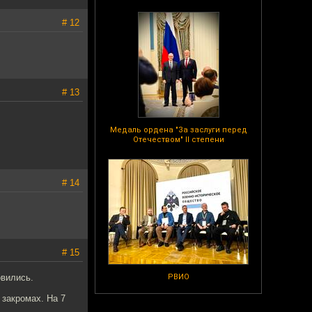
# 12
# 13
Медаль ордена "За заслуги перед
Отечеством" II степени
# 14
# 15
овились.
РВИО
 закромах. На 7