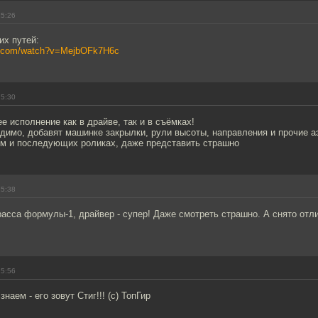
15:26
их путей:
be.com/watch?v=MejbOFk7H6c
15:30
ее исполнение как в драйве, так и в съёмках!
димо, добавят машинке закрылки, рули высоты, направления и прочие а
ьем и последующих роликах, даже представить страшно
15:38
расса формулы-1, драйвер - супер! Даже смотреть страшно. А снято отл
15:56
знаем - его зовут Стиг!!! (с) ТопГир