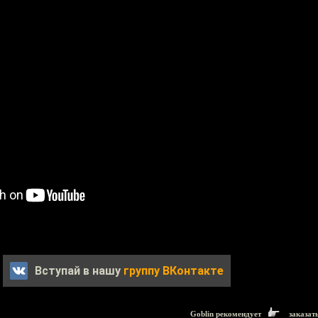
Вступай в нашу
группу ВКонтакте
Goblin рекомендует
заказат