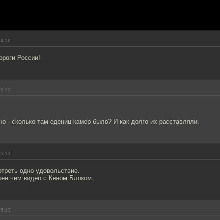
14:56
ороги России!
15:13
но - сколько там едениц камер было? И как долго их расставляли.
15:13
отреть одно удовольствие.
рее чем видео с Кеном Блоком.
15:13