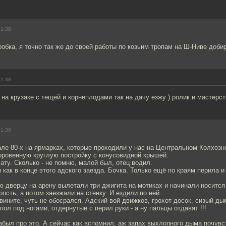
21:38
пробка, я точно так же до своей работы по козьим тропам на Ш-Ниве доби
21:38
а крузаке с тещей и корнеплодами так на дачу езжу ) ролик и мастерст
21:38
чале 80-х на ярмарках, которые проходили у нас на Центральном Колхозн
оровенную круглую постройку с конусовидной крышей.
ату. Сколько - не помню, малой был, отец водил.
м как в конце этого адского заезда. Бочка. Только ещё по краям перила 
 дверцу на арену вылетали три джигита на мотиках и начинали носится
рость, а потом заезжали на стенку. И ездили по ней.
звините, чуть не обосрался. Адский вой движков, грохот досок, сизый д
ол под ногами, отдернутые с перил руки - а ну пальцы отдавят !!!
абыл про это. А сейчас как вспомнил, аж запах выхлопного дыма почувс