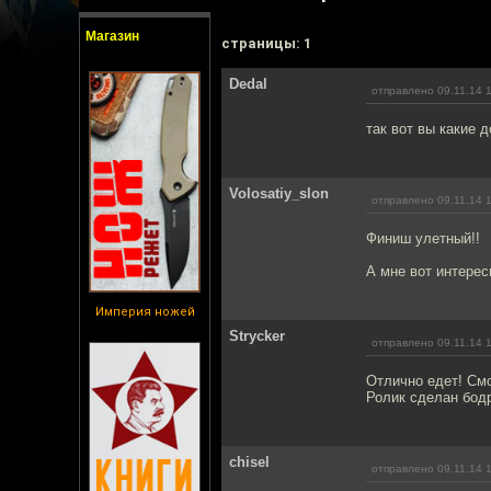
Магазин
cтраницы: 1
Dedal
отправлено 09.11.14 
так вот вы какие д
Volosatiy_slon
отправлено 09.11.14 
Финиш улетный!!
А мне вот интерес
Империя ножей
Strycker
отправлено 09.11.14 
Отлично едет! См
Ролик сделан бод
chisel
отправлено 09.11.14 