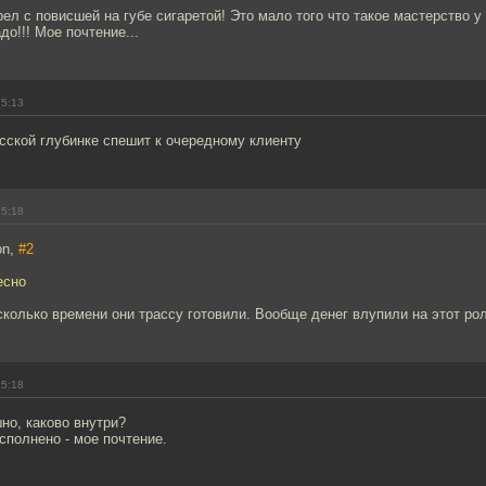
рел с повисшей на губе сигаретой! Это мало того что такое мастерство у
до!!! Мое почтение...
15:13
сской глубинке спешит к очередному клиенту
15:18
on,
#2
есно
сколько времени они трассу готовили. Вообще денег влупили на этот ро
15:18
но, каково внутри?
сполнено - мое почтение.