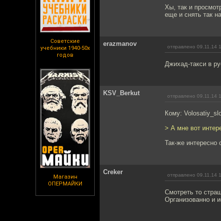
Хы, так и просмот
еще и снять так на
Советские
erazmanov
отправлено 09.11.14 
учебники 1940-50х
годов
Джихад-такси в ру
KSV_Berkut
отправлено 09.11.14 
Кому: Volosatiy_sl
> А мне вот интер
Так-же интересно 
Creker
отправлено 09.11.14 
Магазин
ОПЕРМАЙКИ
Смотреть то страш
Организованно и и