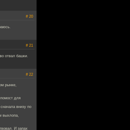
# 20
раюсь.
# 21
во отвал башки.
# 22
ом рынке,
и помост для
 сначала внизу по
ым выхлопа,
твовал. И запах