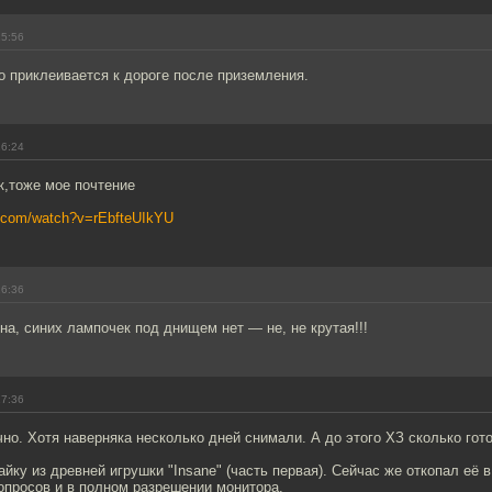
15:56
о приклеивается к дороге после приземления.
16:24
к,тоже мое почтение
e.com/watch?v=rEbfteUIkYU
16:36
а, синих лампочек под днищем нет — не, не крутая!!!
17:36
чно. Хотя наверняка несколько дней снимали. А до этого ХЗ сколько гот
йку из древней игрушки "Insane" (часть первая). Сейчас же откопал её в
опросов и в полном разрешении монитора.