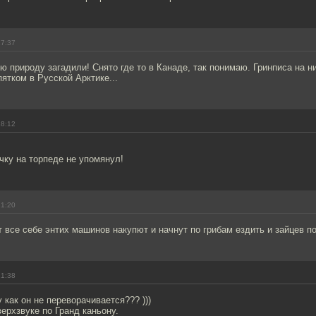
17:37
сю природу загадили! Снято где то в Канаде, так понимаю. Гринписа на н
пятком в Русской Арктике...
18:12
чку на торпеде не упомянул!
21:20
 все себе энтих машинов накупют и начнут по грибам ездить и зайцев по
21:38
 как он не переворачивается??? )))
ерхзвуке по Гранд каньону.