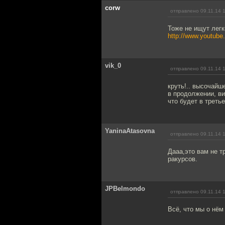
corw
отправлено 09.11.14 
Тоже не ищут легк
http://www.youtu
vik_0
отправлено 09.11.14 
круть!.. высочайш
в продолжении, ви
что будет в трет
YaninaAtasovna
отправлено 09.11.14 
Дааа,это вам не т
ракурсов.
JPBelmondo
отправлено 09.11.14 
Всё, что мы о нём 