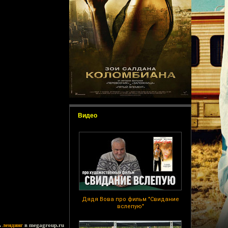
Видео
Дядя Вова про фильм "Свидание
вслепую"
ь
лендинг
в megagroup.ru