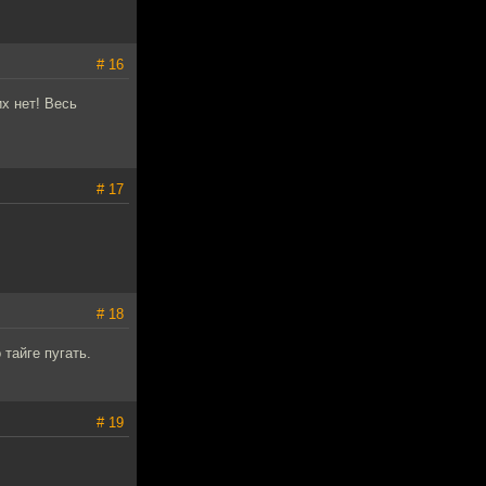
# 16
их нет! Весь
# 17
# 18
 тайге пугать.
# 19