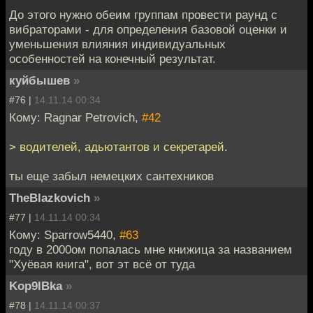
До этого нужно обеим группам провести раунд с
вибраторами - для определения базовой оценки и
уменьшения влияния индивидуальных
особенностей на конечный результат.
куйбышев
»
#76 |
14.11.14 00:34
Кому: Ragnar Petrovich,
#42
> водителей, адьютантов и секретарей.
ты еще забыл немецких сантехников
TheBlazkovich
»
#77 |
14.11.14 00:34
Кому: Sparrow5440,
#63
году в 2000ом попалась мне книжица за названием
"Хуёвая книга", вот эт всё от туда
Kop9IBka
»
#78 |
14.11.14 00:37