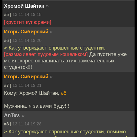
Хромой Шайтан
»
#5 |
13.11.14 19:15
[хрустит купюрами]
Игорь Сибирский
»
#6 |
13.11.14 19:20
> Как утверждают опрошенные студентки,
[размахивает пудовым кошельком]
Да пустите уже
меня скорее опрашивать этих замечательных
студенток!!!
Игорь Сибирский
»
#7 |
13.11.14 19:21
Кому: Хромой Шайтан,
#5
Мужчина, я за вами буду!!!
AnTev.
»
#8 |
13.11.14 19:28
> Как утверждают опрошенные студентки, помимо