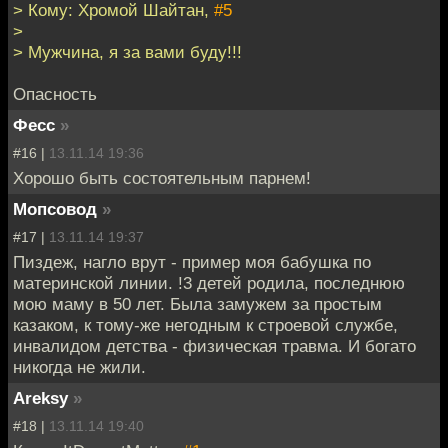
> Кому: Хромой Шайтан,
#5
>
> Мужчина, я за вами буду!!!
Опасность
Фесс
»
#16 |
13.11.14 19:36
Хорошо быть состоятельным парнем!
Мопсовод
»
#17 |
13.11.14 19:37
Пиздеж, нагло врут - пример моя бабушка по
материнской линии. !3 детей родила, последнюю
мою маму в 50 лет. Была замужем за простым
казаком, к тому-же негодным к строевой службе,
инвалидом детства - физическая травма. И богато
никогда не жили.
Areksy
»
#18 |
13.11.14 19:40