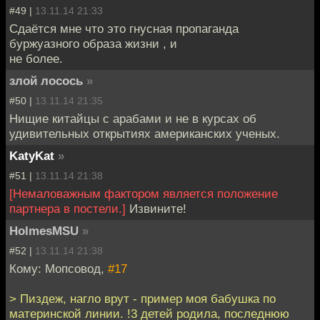
#49 |
13.11.14 21:33
Сдаётся мне что это гнусная пропаганда
буржуазного образа жизни , и
не более.
злой лосось
»
#50 |
13.11.14 21:35
Нищие китайцы с арабами и не в курсах об
удивительных открытиях американских ученых.
KatyKat
»
#51 |
13.11.14 21:38
[Немаловажным фактором является положение
партнера в постели.]
Извините!
HolmesMSU
»
#52 |
13.11.14 21:38
Кому: Мопсовод,
#17
> Пиздеж, нагло врут - пример моя бабушка по
материнской линии. !3 детей родила, последнюю