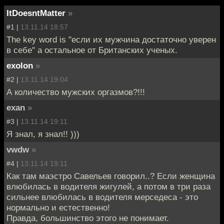
ItDoesntMatter
»
#1 |
13.11.14 18:57
The key word is "если их мужчина достаточно уверен
в себе" а остальное от Британских ученых.
exolon
»
#2 |
13.11.14 19:04
А количество мужских оргазмов?!!!
exan
»
#3 |
13.11.14 19:11
Я знал, я знал!! )))
vwdw
»
#4 |
13.11.14 19:11
Как там маэстро Савельев говорил..? Если женщина
влюбилась в водителя жигулей, а потом в три раза
сильнее влюбилась в водителя мерседеса - это
нормально и естественно!
Правда, большинство этого не понимает.