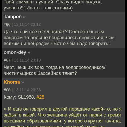
Твой коммент лучший! Сразу виден подход
ученого!!! Ипать - так сотнями)
Tampon
»
#66 |
13.11.14 23:12
Да что они все о женщинах? Состоятельным
пацанам то больше понравилось сношаться, чем
всяким нищебродам? Вот о чем надо говорить!
omon-dey
»
#67 |
13.11.14 23:19
Черт, че ж их всех тогда на водопроводчиков/
чистильщиков бассейнов тянет?
Khorsa
»
#68 |
13.11.14 23:36
Кому: SL1988,
#28
> И ещё он говорил в другой передаче какой-то, но я
забыл в какой. Что женщина уйдёт от парня с тремя
высшими образованиями, у которого крутая тачила,
к таксёру из таджикистана, который ездит на