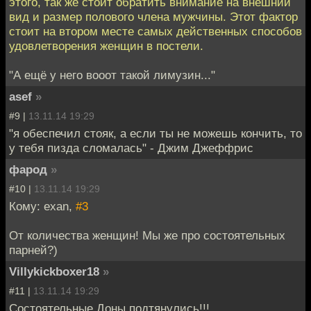
этого, так же стоит обратить внимание на внешний
вид и размер полового члена мужчины. Этот фактор
стоит на втором месте самых действенных способов
удовлетворения женщин в постели.
"А ещё у него вооот такой лимузин..."
asef
»
#9 |
13.11.14 19:29
"я обеспечил стояк, а если ты не можешь кончить, то
у тебя пизда сломалась" - Джим Джеффрис
фарод
»
#10 |
13.11.14 19:29
Кому: exan,
#3
От количества женщин! Мы же про состоятельных
парней?)
Villykickboxer18
»
#11 |
13.11.14 19:29
Состоятельные Доны подтянулись!!!