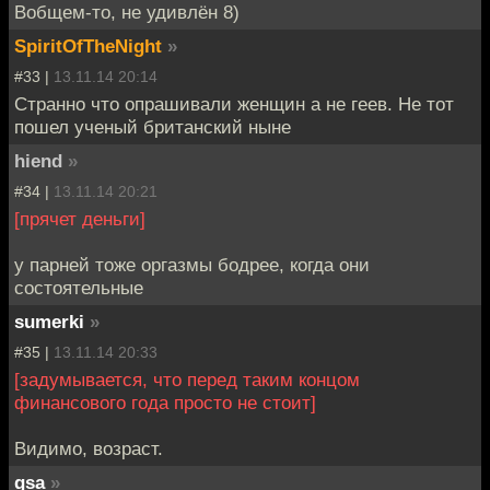
Вобщем-то, не удивлён 8)
SpiritOfTheNight
»
#33 |
13.11.14 20:14
Странно что опрашивали женщин а не геев. Не тот
пошел ученый британский ныне
hiend
»
#34 |
13.11.14 20:21
[прячет деньги]
у парней тоже оргазмы бодрее, когда они
состоятельные
sumerki
»
#35 |
13.11.14 20:33
[задумывается, что перед таким концом
финансового года просто не стоит]
Видимо, возраст.
gsa
»