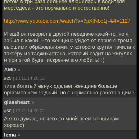
потом в три раза сильнее влюбилась в водителя
мерседеса - это нормально и естественно!
http://www.youtube.com/watch?v=3pXfNbo1j-4#t=1127
И ещё он говорил в другой передаче какой-то, но я
забыл в какой. Что женщина уйдёт от парня с тремя
высшими образованиями, у которого крутая тачила к
таксёру из таджикистана, который ездит на жигулях
и при этой будет искренне его любить! :)
AMD
»
#29 |
13.11.14 20:02
типа богатый евнух сделает женщине больше
оргазмов чем бедный, но с нормально работающим?
glassheart
»
#30 |
13.11.14 20:02
А я то думаю, от чего со мной всем женщинам
хорошо)
lema
»