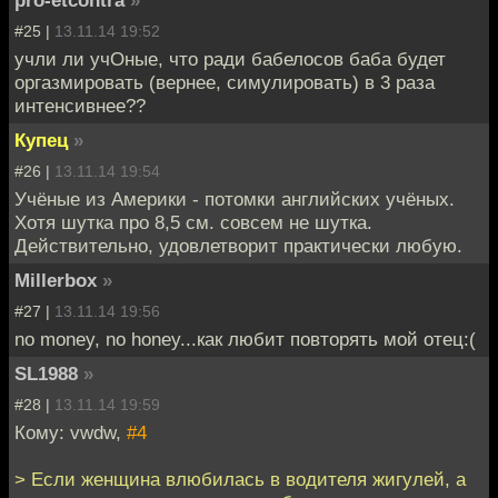
#25 |
13.11.14 19:52
учли ли учОные, что ради бабелосов баба будет
оргазмировать (вернее, симулировать) в 3 раза
интенсивнее??
Купец
»
#26 |
13.11.14 19:54
Учёные из Америки - потомки английских учёных.
Хотя шутка про 8,5 см. совсем не шутка.
Действительно, удовлетворит практически любую.
Millerbox
»
#27 |
13.11.14 19:56
no money, no honey...как любит повторять мой отец:(
SL1988
»
#28 |
13.11.14 19:59
Кому: vwdw,
#4
> Если женщина влюбилась в водителя жигулей, а