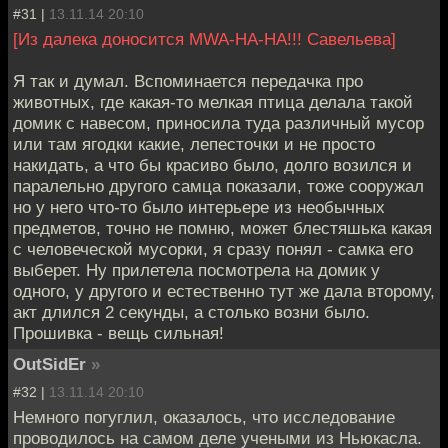
#31 |
13.11.14 20:10
[Из далека доносится MWA-HA-HA!!! Савельева]
Я так и думал. Вспоминается передачка про
животных, где какая-то мелкая птица делала такой
домик с навесом, приносила туда различный мусор
или там ягодки какие, лепесточки и не просто
накидать, а что бы красиво было, долго возился и
паралельно другого самца показали, тоже сооружал
но у него что-то было интерьере из необычных
предметов, точно не помню, может блестяшька какая
с человеческой мусорки, я сразу понял - самка его
выберет. Ну прилетела посмотрела на домик у
одного, у другого и естественно тут же дала второму,
акт длился 2 секунды, а столько возни было.
Прошивка - вещь сильная!
OutSidEr
»
#32 |
13.11.14 20:10
Немного погуглил, оказалось, что исследование
проводилось на самом деле учеными из Ньюкасла.