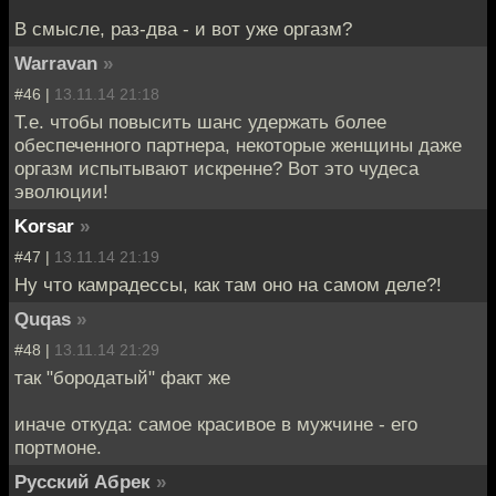
В смысле, раз-два - и вот уже оргазм?
Warravan
»
#46 |
13.11.14 21:18
Т.е. чтобы повысить шанс удержать более
обеспеченного партнера, некоторые женщины даже
оргазм испытывают искренне? Вот это чудеса
эволюции!
Korsar
»
#47 |
13.11.14 21:19
Ну что камрадессы, как там оно на самом деле?!
Quqas
»
#48 |
13.11.14 21:29
так "бородатый" факт же
иначе откуда: самое красивое в мужчине - его
портмоне.
Русский Абрек
»