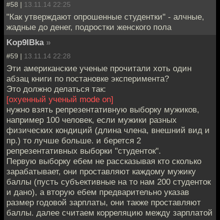
#58 |
13.11.14 22:25
"Как утверждают опрошенные студентки" - алчные,
жадные до денег, подростки женского пола
Kop9IBka
»
#59 |
13.11.14 22:28
Эти американские ученые прочитали хоть один
абзац книги по постановке эксперимента?
Это должно делаться так:
[охуенный ученый mode on]
нужно взять репрезентативную выборку мужиков,
например 100 человек, если мужики разных
физических кондиций (длина члена, внешний вид и
пр.) то лучше больше. и берется 2
репрезентативных выборки "студенток".
Первую выборку ебем не рассказывая кто сколько
зарабатывает, они проставляют каждому мужику
баллы (пусть субъективные на то нам 200 студенток
и дано), а вторую ебем предварительно указав
размер годовой зарплаты, они также проставляют
баллы. далее считаем корреляцию между зарплатой