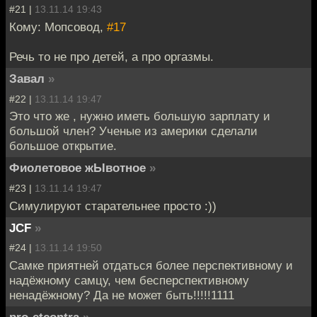
#21 |
13.11.14 19:43
Кому: Мопсовод,
#17
Речь то не про детей, а про оргазмы.
Завал
»
#22 |
13.11.14 19:47
Это что же , нужно иметь большую зарплату и
большой член? Ученые из америки сделали
большое открытие.
Фиолетовое жЫвотное
»
#23 |
13.11.14 19:47
Симулируют старательнее просто :))
JCF
»
#24 |
13.11.14 19:50
Самке приятней отдаться более перспективному и
надёжному самцу, чем бесперспективному
ненадёжному? Да не может быть!!!!!1111
pro-etcontra
»