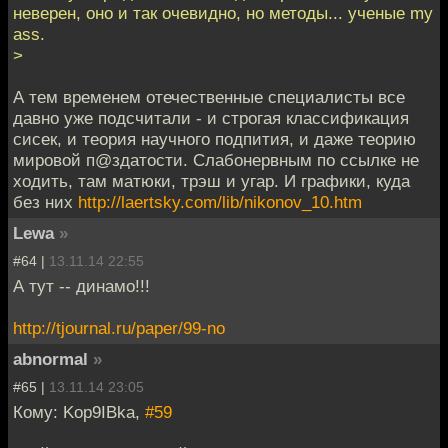
неверен, оно и так очевидно, но методы... ученые my
ass.
>
А тем временем отечественные специалисты все
давно уже подсчитали - и строгая классификация
сисек, и теория научного подпития, и даже теорию
мировой п@здатости. Слабонервным по ссылке не
ходить, там матюки, трэш и угар. И графики, куда
без них
http://laertsky.com/lib/nikonov_10.htm
Lewa
»
#64 |
13.11.14 22:55
А тут -- динамо!!!
http://tjournal.ru/paper/99-no
abnormal
»
#65 |
13.11.14 23:05
Кому: Kop9IBka,
#59