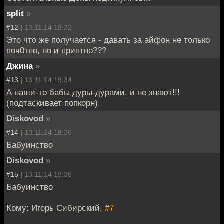
split
»
#12 |
13.11.14 19:32
Это что же получается - давать за айфон не только
поч0тно, но и приятно???
Джина
»
#13 |
13.11.14 19:34
А наши-то бабы дуры-дурами, и не знают!!!
(подтаскивает попкорн).
Diskovod
»
#14 |
13.11.14 19:36
Бабуинство
Diskovod
»
#15 |
13.11.14 19:36
Бабуинство
Кому: Игорь Сибирский,
#7