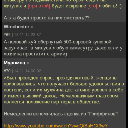
жигулях и
[при этой]
будет искренне
[его]
любить! :)
А эта будет просто на них смотреть??
Winchester
»
#69 |
13.11.14 23:57
А половой хуй обернутый 500-евровой купюрой
заруливает в минуса любую камасутру, даже если у
хозяина простатит с армии)
Муромец
»
#70 |
14.11.14 00:02
>Был проведен опрос, проходя который, женщины
признавались, что получают больше удовольствия в
постели, если их мужчина достаточно уверен в себе
и имеет высокий доход. Немаловажным фактором
является положение партнера в обществе.
Немедленно вспомнилась сценка из "Гриффинов"!
http://www.youtube.com/watch?v=gQiBaHGt3wY