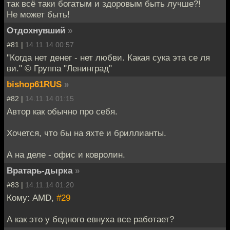
так всё таки богатым и здоровым быть лучше?!
Не может быть!
Отдохнувший
»
#81 |
14.11.14 00:57
"Когда нет денег - нет любви. Какая сука эта се ля
ви." © Группа "Ленинград"
bishop61RUS
»
#82 |
14.11.14 01:15
Автор как обычно про себя.
Хочется, что бы на яхте и бриллианты.
А на деле - офис и ковролин.
Вратарь-дырка
»
#83 |
14.11.14 01:20
Кому: AMD,
#29
А как это у бедного евнуха все работает?