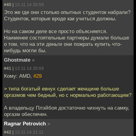
#40 |
13.11.14 20:59
Это же где они столько опытных студенток набрали?
Студенток, которые вроде как учиться должны.
Но на самом деле все просто объясняется.
Наименее состоятельные партнеры думали больше
о том, что на эти деньги они пожрать купить что-
нибудь могли бы.
Ghostmate
»
#41 |
13.11.14 20:59
Кому: AMD,
#29
> типа богатый евнух сделает женщине больше
оргазмов чем бедный, но с нормально работающим?
А владельцу Плэйбоя достаточно чихнуть на самку,
оргазм обеспечен.
Ragnar Petrovich
»
#42 |
13.11.14 21:11