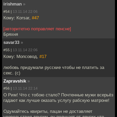
irishman
»
#54 |
13.11.14 22:06
Кому: Korsar,
#47
[авторитетно поправляет пенсне]
Бряхня
savar33
»
#55 |
13.11.14 22:06
Кому: Мопсовод,
#17
любовь придумали русские чтобы не платить за
секс. (с)
Zapravshik
»
#56 |
13.11.14 22:14
О Рим! Что с тобою стало? Почтенные мужи всерьёз
гадают как лучше оказать услугу рабскую матроне!
Одумайтесь квириты, пацан не доставляет
удовольствия другим, он получает от других что