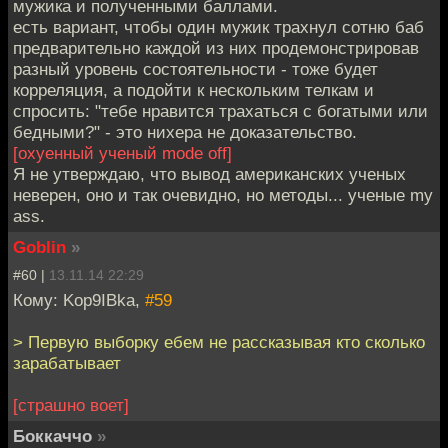
мужика и полученными баллами.
есть вариант, чтобы один мужик трахнул сотню баб
предварительно каждой из них продемонстрировав
разный уровень состоятельности - тоже будет
корреляция, а подойти к нескольким телкам и
спросить: "тебе нравится трахаться с богатыми или
бедными?" - это нихера не доказательство.
[охуенный ученый mode off]
Я не утверждаю, что вывод американских ученых
неверен, оно и так очевидно, но методы... ученые my
ass.
Goblin
»
#60 |
13.11.14 22:29
Кому: Kop9IBka,
#59
> Первую выборку ебем не рассказывая кто сколько
зарабатывает
[страшно воет]
Боккаччо
»