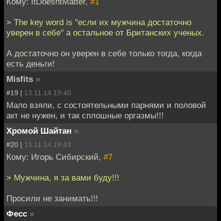
Кому: ItDoesntMatter,
#1
> The key word is "если их мужчина достаточно
уверен в себе" а остальное от Британских ученых.
А достаточно он уверен в себе только тогда, когда
есть деньги!
Misfits
»
#19 |
13.11.14 19:40
Мало взяли, с состоятельными парнями и половой
акт не нужен, и так сплошные оргазмы!!!
Хромой Шайтан
»
#20 |
13.11.14 19:43
Кому: Игорь Сибирский,
#7
> Мужчина, я за вами буду!!!
Просили не занимать!!!
Фесс
»