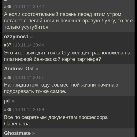
#36 |
13.11.14 20:42
А если состоятельный парень перед этим утром
встанет с левой ноги и почешет правую булку, то все
только усугубится.
ozzymos1
»
#37 |
13.11.14 20:44
Это что, выходит точка G у женщин расположена на
платиновой банковской карте партнёра?
Andrew_Ost
»
#38 |
13.11.14 20:51
На тридцатом году совместной жизни начинаю
подозревать то-же самое.
jal
»
#39 |
13.11.14 20:59
Все по секретным документам профессора
Савельева.
Ghostmate
»