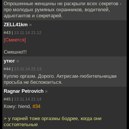
Опрошенные женщины не раскрыли всех секретов -
про молодых румяных охранников, водителей,
адьютантов и секретарей.
ZELL41km
»
#43 |
13.11.14 21:12
[Смеется]
Смешно!!!
утюг
»
#44 |
13.11.14 21:13
Куплю оргазм. Дорого. Актрисам-любительницам
просьба не беспокоиться.
Ragnar Petrovich
»
#45 |
13.11.14 21:14
Кому: hiend,
#34
> у парней тоже оргазмы бодрее, когда они
состоятельные