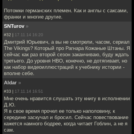
Потомки германских племен. Как и англы с саксами,
франки и многие другие.
SNTurov
»
#32 |
17.11.14 16:20
Дмитрий Юрьевич, а вы не смотрели, часом, сериал
The Vikings? Который про Рагнара Кожаные Штаны. Я
сейчас как раз второй сезон заканчиваю, буду ждать
третьего. До уровня HBO, конечно, не дотягивает, но
как набор видеоиллюстраций к учебнику истории -
вполне себе.
Aldar
»
#33 |
17.11.14 16:51
Мне очень нравится слушать эту книгу в исполнении
Д.Ю.
Я в свое время прочел ее только наполовину, к
середине заскучал и бросил. Сейчас повествование
кажется намного бодрее, когда читает Гоблин, а не я
сам.