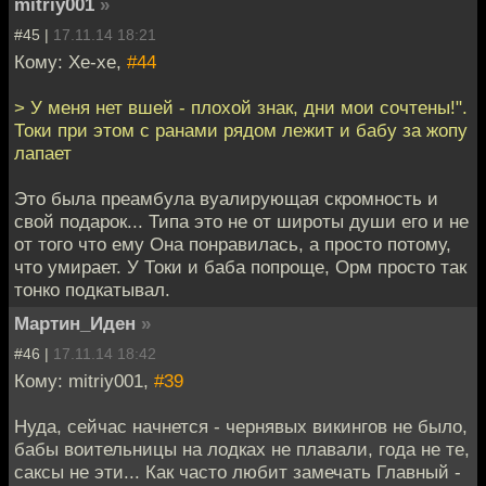
mitriy001
»
#45 |
17.11.14 18:21
Кому: Хе-хе,
#44
> У меня нет вшей - плохой знак, дни мои сочтены!".
Токи при этом с ранами рядом лежит и бабу за жопу
лапает
Это была преамбула вуалирующая скромность и
свой подарок... Типа это не от широты души его и не
от того что ему Она понравилась, а просто потому,
что умирает. У Токи и баба попроще, Орм просто так
тонко подкатывал.
Мартин_Иден
»
#46 |
17.11.14 18:42
Кому: mitriy001,
#39
Нуда, сейчас начнется - чернявых викингов не было,
бабы воительницы на лодках не плавали, года не те,
саксы не эти... Как часто любит замечать Главный -