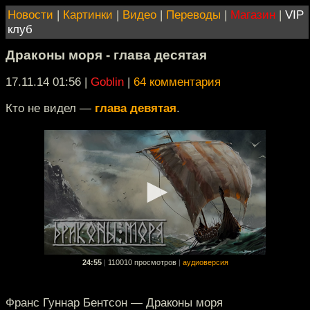
Новости
|
Картинки
|
Видео
|
Переводы
|
Магазин
|
VIP
клуб
Драконы моря - глава десятая
17.11.14 01:56
|
Goblin
|
64 комментария
Кто не видел —
глава девятая
.
24:55
|
110010 просмотров
|
аудиоверсия
Франс Гуннар Бентсон — Драконы моря