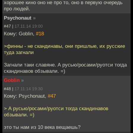
хорошее кино оно не про то, оно в первую очередь
про людей.
Psychonaut
»
#47 |
17.11.14 19:00
Кому: Goblin,
#18
>финны - не скандинавы, они пришлые, их русские
туда загнали
Загнали таки славяне. А русью/росами/руотси тогда
скандинавов обзывали. =)
Goblin
»
#48 |
17.11.14 19:30
Кому: Psychonaut,
#47
> А русью/росами/руотси тогда скандинавов
обзывали. =)
это ты нам из 10 века вещаешь?