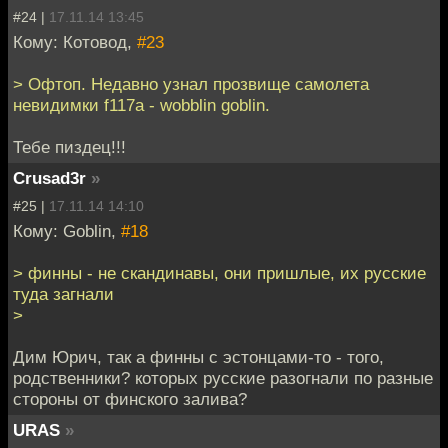
#24 |
17.11.14 13:45
Кому: Котовод,
#23
> Офтоп. Недавно узнал прозвище самолета
невидимки f117a - wobblin goblin.
Тебе пиздец!!!
Crusad3r
»
#25 |
17.11.14 14:10
Кому: Goblin,
#18
> финны - не скандинавы, они пришлые, их русские
туда загнали
>
Дим Юрич, так а финны с эстонцами-то - того,
родственники? которых русские разогнали по разные
стороны от финского залива?
URAS
»