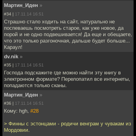
Мартин_Иден
»
#34 |
17.11.14 16:51
Страшно стало ходить на сайт, натурально не
поспеваешь посмотреть старое, как уже новое, да
порой и не одно подвешивается! Да еще и обещаете,
что это только разгоночная, дальше будет больше...
Караул!
dv.nik
»
#35 |
17.11.14 16:51
Господа подскажите где можно найти эту книгу в
электронном формате? Перелопатил все интернеты,
попадаются только сканы.
Мартин_Иден
»
#36 |
17.11.14 16:51
Кому: hgh,
#28
> Финны с эстонцами - родичи венграм у чувакам из
Мордовии.