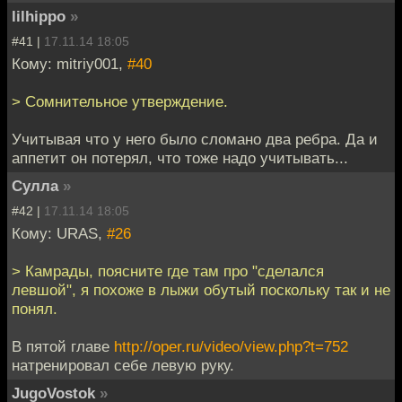
lilhippo
»
#41 |
17.11.14 18:05
Кому: mitriy001,
#40
> Сомнительное утверждение.
Учитывая что у него было сломано два ребра. Да и
аппетит он потерял, что тоже надо учитывать...
Сулла
»
#42 |
17.11.14 18:05
Кому: URAS,
#26
> Камрады, поясните где там про "сделался
левшой", я похоже в лыжи обутый поскольку так и не
понял.
В пятой главе
http://oper.ru/video/view.php?t=752
натренировал себе левую руку.
JugoVostok
»