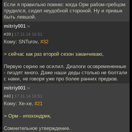
Если я правильно помню: когда Орм рабом-гребцом
трудился, сидел неудобной стороной. Ну и привык
быть левшой.
mitriy001
»
#39 |
17.11.14 16:51
Кому: SNTurov,
#32
> сейчас как раз второй сезон заканчиваю,
Первую серию не осилил. Диалоги осовремененные
- пиздят много. Даже наши деды столько не болтали
с нами, не говоря уже про более ранних предков.
mitriy001
»
#40 |
17.11.14 16:51
Кому: Хе-хе,
#21
> Орм - ипохондрик,
Сомнительное утверждение.