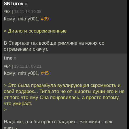
SNTurov
»
#63 |
18.11.14 10:38
Кому: mitriy001,
#39
> Диалоги осовремененные
В Спартаке так вообще римляне на конях со
стременами скачут.
tme
»
#64 |
19.11.14 09:21
Кому: mitriy001,
#45
> Это была преамбула вуалирующая скромность и
свой подарок... Типа это не от широты души его и не
от того что ему Она понравилась, а просто потому,
что умирает.
>
Надо же, а я бы просто задарил. Век живи - век
учись.