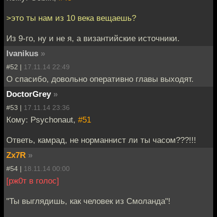
>это ты нам из 10 века вещаешь?
Из 9-го, ну и не я, а византийские источники.
Ivanikus
»
#52 |
17.11.14 22:49
О спасибо, довольно оперативно главы выходят.
DoctorGrey
»
#53 |
17.11.14 23:36
Кому: Psychonaut,
#51
Ответь, камрад, не норманнист ли ты часом???!!!
Zx7R
»
#54 |
18.11.14 00:00
[рж0т в голос]
"Ты выглядишь, как человек из Смоланда"!