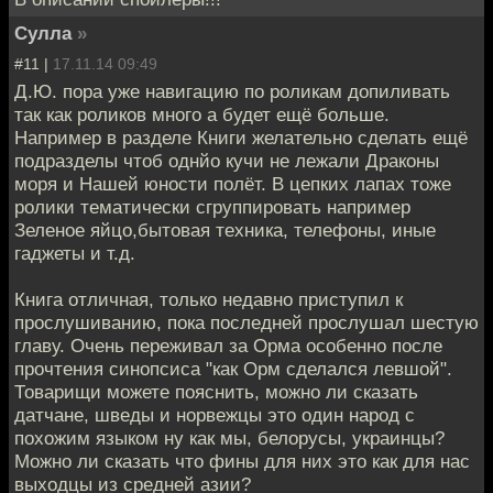
Сулла
»
#11 |
17.11.14 09:49
Д.Ю. пора уже навигацию по роликам допиливать
так как роликов много а будет ещё больше.
Например в разделе Книги желательно сделать ещё
подразделы чтоб однйо кучи не лежали Драконы
моря и Нашей юности полёт. В цепких лапах тоже
ролики тематически сгруппировать например
Зеленое яйцо,бытовая техника, телефоны, иные
гаджеты и т.д.
Книга отличная, только недавно приступил к
прослушиванию, пока последней прослушал шестую
главу. Очень переживал за Орма особенно после
прочтения синопсиса "как Орм сделался левшой".
Товарищи можете пояснить, можно ли сказать
датчане, шведы и норвежцы это один народ с
похожим языком ну как мы, белорусы, украинцы?
Можно ли сказать что фины для них это как для нас
выходцы из средней азии?