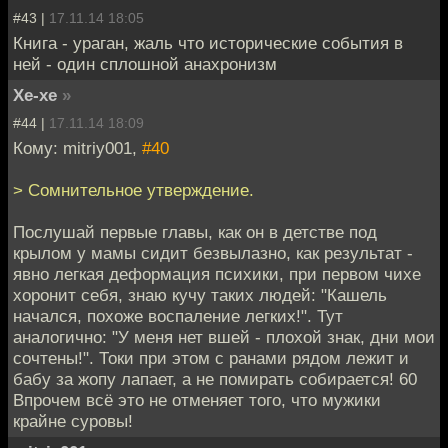
#43 |
17.11.14 18:05
Книга - ураган, жаль что исторические события в
ней - один сплошной анахронизм
Хе-хе
»
#44 |
17.11.14 18:09
Кому: mitriy001,
#40
> Сомнительное утверждение.
Послушай первые главы, как он в детстве под
крылом у мамы сидит безвылазно, как результат -
явно легкая деформация психики, при первом чихе
хоронит себя, знаю кучу таких людей: "Кашель
начался, похоже воспаление легких!". Тут
аналогично: "У меня нет вшей - плохой знак, дни мои
сочтены!". Токи при этом с ранами рядом лежит и
бабу за жопу лапает, а не помирать собирается! 60
Впрочем всё это не отменяет того, что мужики
крайне суровы!