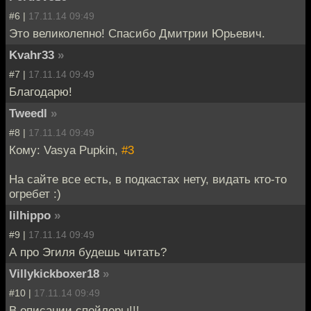
#6 |
17.11.14 09:49
Это великолепно! Спасибо Дмитрии Юрьевич.
Kvahr33
»
#7 |
17.11.14 09:49
Благодарю!
Tweedl
»
#8 |
17.11.14 09:49
Кому: Vasya Pupkin,
#3
На сайте все есть, в подкастах нету, видать кто-то
огребет :)
lilhippo
»
#9 |
17.11.14 09:49
А про Эгиля будешь читать?
Villykickboxer18
»
#10 |
17.11.14 09:49
В описании спойлеры!!!