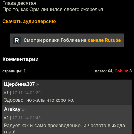
Глава десятая
Про то, как Орм лишился своего ожерелья
Скачать аудиоверсию
Смотри ролики Гоблина на
канале Rutube
Комментарии
cтраницы: 1
всего: 64,
Goblin
: 8
Щербина307
»
#1 |
17.11.14 02:29
Здорово, но жаль что коротко.
Areksy
»
#2 |
17.11.14 02:43
Радует как и само произведение, и частота выхода
глав!