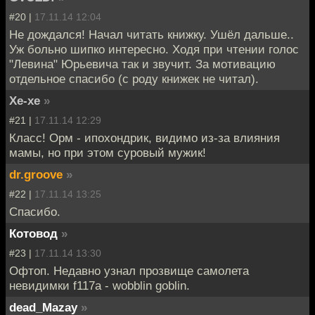
#20 |
17.11.14 12:04
Не дождался! Начал читать книжку. Ушёл дальше..
Уж больно шипко интересно. Ходя при чтении голос
"Левина" Юрьевича так и звучит. За мотивацию
отдельное спасибо (с роду книжек не читал).
Хе-хе
»
#21 |
17.11.14 12:29
Класс! Орм - ипохондрик, видимо из-за влияния
мамы, но при этом суровый мужик!
dr.groove
»
#22 |
17.11.14 13:25
Спасибо.
Котовод
»
#23 |
17.11.14 13:30
Офтоп. Недавно узнал прозвище самолета
невидимки f117a - wobblin goblin.
dead_Mazay
»