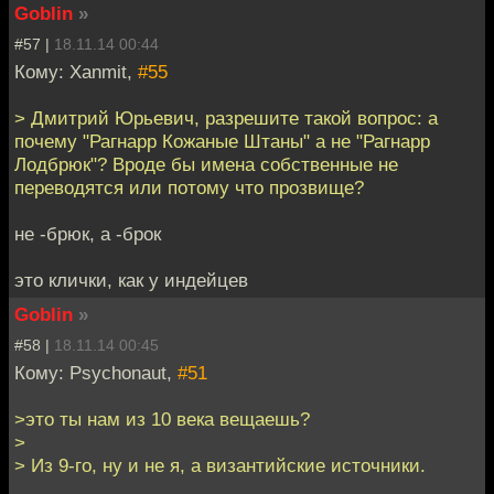
Goblin
»
#57 |
18.11.14 00:44
Кому: Xanmit,
#55
> Дмитрий Юрьевич, разрешите такой вопрос: а
почему "Рагнарр Кожаные Штаны" а не "Рагнарр
Лодбрюк"? Вроде бы имена собственные не
переводятся или потому что прозвище?
не -брюк, а -брок
это клички, как у индейцев
Goblin
»
#58 |
18.11.14 00:45
Кому: Psychonaut,
#51
>это ты нам из 10 века вещаешь?
>
> Из 9-го, ну и не я, а византийские источники.