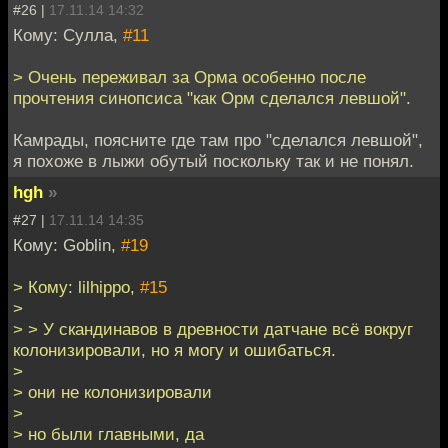
#26 |
17.11.14 14:32
Кому: Сулла,
#11
> Очень переживал за Орма особенно после
прочтения синопсиса "как Орм сделался левшой".
Камрады, поясните где там про "сделался левшой",
я похоже в лыжи обутый поскольку так и не понял.
hgh
»
#27 |
17.11.14 14:35
Кому: Goblin,
#19
> Кому: lilhippo,
#15
>
> > У скандинавов в древности датчане всё вокруг
колонизировали, но я могу и ошибаться.
>
> они не колонизировали
>
> но были главными, да