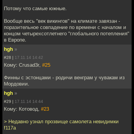
Потому что самые южные.
Вообще весь "век викингов" на климате завязан -
поразительное совпадение по времени с началом и
концом четырехсотлетнего "глобального потепления"
в Европе.
hgh
»
#28 |
17.11.14 14:42
Кому: Crusad3r,
#25
Финны с эстонцами - родичи венграм у чувакам из
Мордовии.
hgh
»
#29 |
17.11.14 14:44
Кому: Котовод,
#23
> Недавно узнал прозвище самолета невидимки
f117a