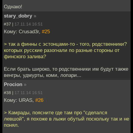
Однако!
stary_dobry
»
#37 |
17.11.14 16:51
Кому: Crusad3r,
#25
> так а финны с эстонцами-то - того, родственники?
которых русские разогнали по разные стороны от
финского залива?
Если брать широко, то родственники им будут также
венгры, удмурты, коми, лопари...
Procion
»
#38 |
17.11.14 16:51
Кому: URAS,
#26
> Камрады, поясните где там про "сделался
левшой", я похоже в лыжи обутый поскольку так и не
понял.