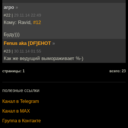
arpo
»
#22 |
29.11.14 22:49
Кому: Ravid,
#12
Буду)))
Fenus aka [DF]EHOT
»
#23 |
30.11.14 01:55
Как же ведущий вымораживает %-)
cтраницы: 1
всего: 23
полезные ссылки
Канал в Telegram
Канал в MAX
Группа в Контакте