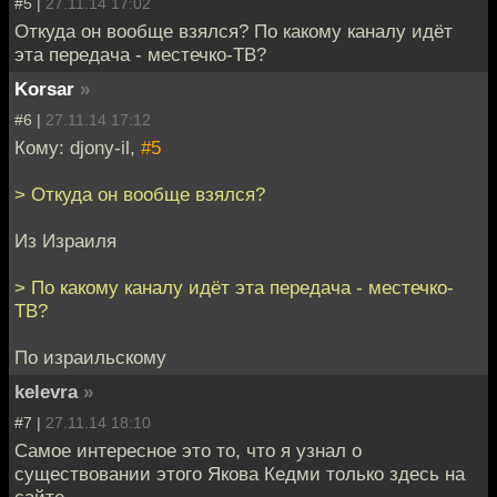
#5 |
27.11.14 17:02
Откуда он вообще взялся? По какому каналу идёт
эта передача - местечко-ТВ?
Korsar
»
#6 |
27.11.14 17:12
Кому: djony-il,
#5
> Откуда он вообще взялся?
Из Израиля
> По какому каналу идёт эта передача - местечко-
ТВ?
По израильскому
kelevra
»
#7 |
27.11.14 18:10
Cамое интересное это то, что я узнал о
существовании этого Якова Кедми только здесь на
сайте.