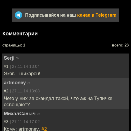
Подписывайся на наш
канал в Telegram
Комментарии
cтраницы: 1
всего: 23
Serji
»
#1 |
27.11.14 13:04
Яков - шикарен!
artmoney
»
#2 |
27.11.14 13:08
Чего у них за скандал такой, что аж на Тупичке
освещают?
МихалСаныч
»
#3 |
27.11.14 17:02
Кому: artmoney,
#2