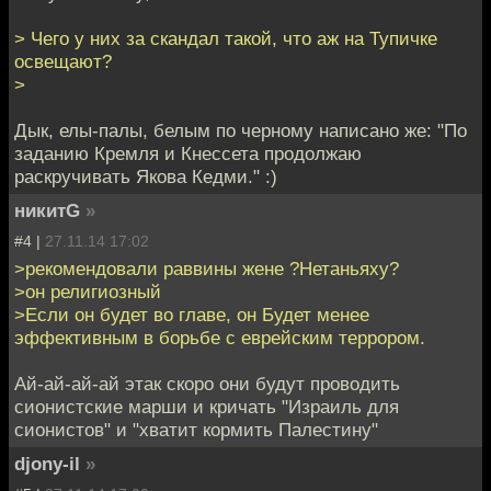
> Чего у них за скандал такой, что аж на Тупичке
освещают?
>
Дык, елы-палы, белым по черному написано же: "По
заданию Кремля и Кнессета продолжаю
раскручивать Якова Кедми." :)
никитG
»
#4 |
27.11.14 17:02
>рекомендовали раввины жене ?Нетаньяху?
>он религиозный
>Если он будет во главе, он Будет менее
эффективным в борьбе с еврейским террором.
Ай-ай-ай-ай этак скоро они будут проводить
сионистские марши и кричать "Израиль для
сионистов" и "хватит кормить Палестину"
djony-il
»