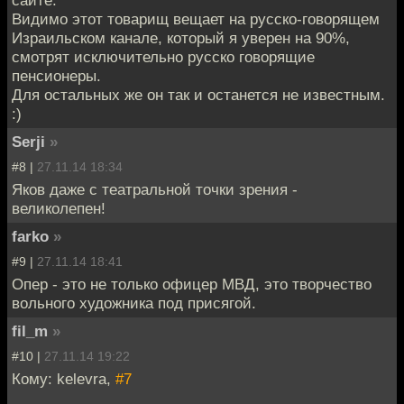
Видимо этот товарищ вещает на русско-говорящем
Израильском канале, который я уверен на 90%,
смотрят исключительно русско говорящие
пенсионеры.
Для остальных же он так и останется не известным.
:)
Serji
»
#8 |
27.11.14 18:34
Яков даже с театральной точки зрения -
великолепен!
farko
»
#9 |
27.11.14 18:41
Опер - это не только офицер МВД, это творчество
вольного художника под присягой.
fil_m
»
#10 |
27.11.14 19:22
Кому: kelevra,
#7