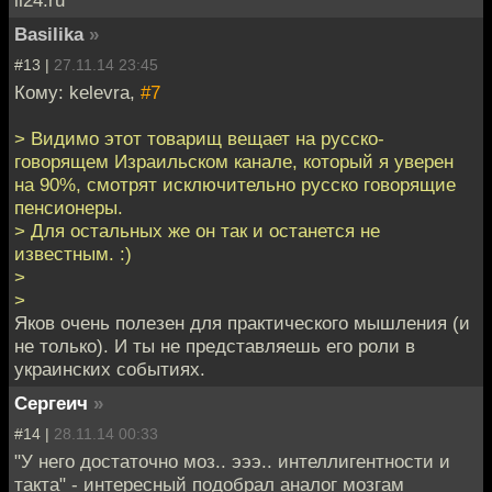
il24.ru
Basilika
»
#13 |
27.11.14 23:45
Кому: kelevra,
#7
> Видимо этот товарищ вещает на русско-
говорящем Израильском канале, который я уверен
на 90%, смотрят исключительно русско говорящие
пенсионеры.
> Для остальных же он так и останется не
известным. :)
>
>
Яков очень полезен для практического мышления (и
не только). И ты не представляешь его роли в
украинских событиях.
Сергеич
»
#14 |
28.11.14 00:33
"У него достаточно моз.. эээ.. интеллигентности и
такта" - интересный подобрал аналог мозгам