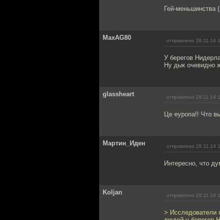
Гей-меньшинства 
MaxAG80
отправлено 28.11.14 
У берегов Нидерл
Ну дык очевидно 
glassheart
отправлено 28.11.14 
Це еуропа!! Что 
Мартин_Иден
отправлено 28.11.14 
Интересно, что д
Koljan
отправлено 28.11.14 
> Исследователи 
людей у берегов 