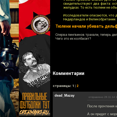
свидетельствуют два факта: ос
желудках. То есть тюлени не объ
Исследователи опасаются, что д
Нидерландов и Великобритании.
Тюлени начали убивать дель
Сперва пингвинов трахали, теперь де
Чего это их колбасит?
Комментарии
cтраницы: 1 |
2
dead_Mazay
отправлено 28.11.14 
После прочтения к
А он придет с мор