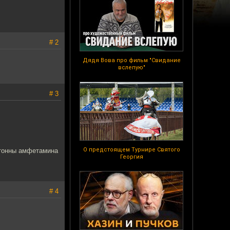
# 2
Дядя Вова про фильм "Свидание
вслепую"
# 3
О предстоящем Турнире Святого
лтонны амфетамина
Георгия
# 4