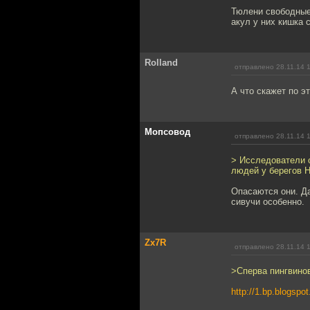
Тюлени свободные 
акул у них кишка 
Rolland
отправлено 28.11.14 
А что скажет по э
Мопсовод
отправлено 28.11.14 
> Исследователи 
людей у берегов 
Опасаются они. Д
сивучи особенно.
Zx7R
отправлено 28.11.14 
>Сперва пингвинов
http://1.bp.blog