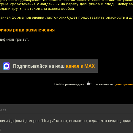
трые кровотечения у найденных на берегу дельфинов и следы неперев
едали трупы, а атаковали живых особей.
анная форма поведения ластоногих будет представлять опасность и д
финов ради развлечения
льфинов грызут.
Подписывайся на наш
канал в MAX
Goblin рекомендует
заказывать
одностранич
14:21
ниги Дафны Дюморье "Птицы" кто-то, возможно, ждал, что пиздец придет
я.