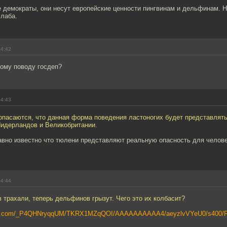
демократы, они несут европейские ценности пингвинам и дельфинам. На
слаба.
14:42
тому поводу госдеп?
14:43
опасаются, что данная форма поведения ластоногих будет представлять
Нидерландов и Великобритании.
авно известно что тюлени представляют реальную опасность для челов
14:44
 трахали, теперь дельфинов грызут. Чего это их колбасит?
spot.com/_P4QHNryqqUM/TKRX1MZqQOI/AAAAAAAAAA4/aeyzlvVYeU0/s400/