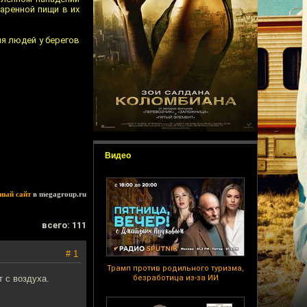
аренной пищи в их
ля людей у берегов
Видео
ный сайт
в megagroup.ru
всего: 111
# 1
Трамп против родильного туризма,
 с воздуха.
безработица из-за ИИ