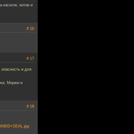
 касаток, китов и
# 16
# 17
 опасность и для
ека. Моржи и
# 18
RABID+SEAL.jpg