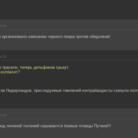
14:21
 организовало кампанию черного пиара против обидчиков!
14:23
 трахали, теперь дельфинов грызут.
к колбасит?
гов Нидерландов, преследуемые таможней контрабандисты скинули по
14:25
под личиной тюленей скрываются боевые плавцы Путина!!!