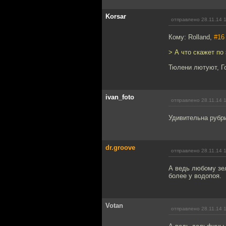
Korsar
отправлено 28.11.14 
Кому: Rolland,
#16
> А что скажет по
Тюлени лютуют, Г
ivan_foto
отправлено 28.11.14 
Удивительна рубри
dr.groove
отправлено 28.11.14 
А ведь любому зел
более у водопоя.
Votan
отправлено 28.11.14 