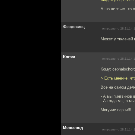
А шо не зъим, то о
Феодосиец
отправлено 28.11.14 
Может у тюленей 
Korsar
отправлено 28.11.14 
Кому: cephalochor
> Есть мнение, чт
Всё на самом дел
- А мы пингвинов 
- А тогда мы, а мы
Могучие парни!!!
Мопсовод
отправлено 28.11.14 