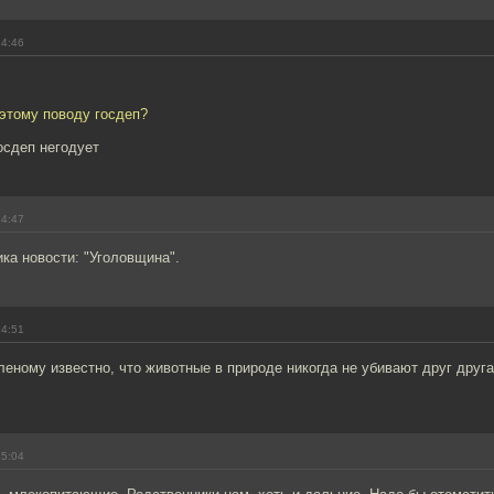
14:46
 этому поводу госдеп?
осдеп негодует
14:47
ка новости: "Уголовщина".
14:51
еному известно, что животные в природе никогда не убивают друг друга 
15:04