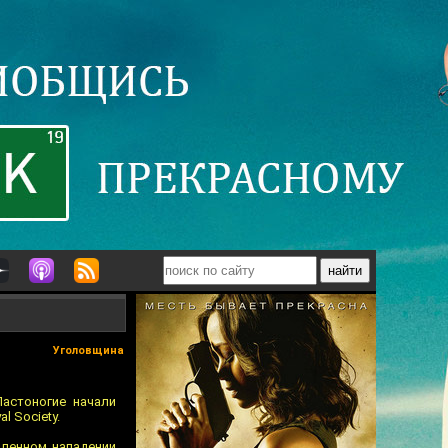
Уголовщина
астоногие начали
l Society.
шленном нападении