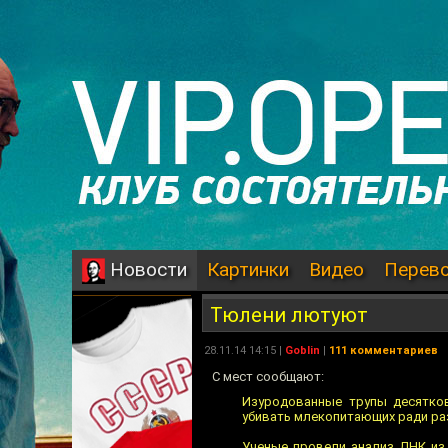
Картинки
Видео
Перев
Новости
Тюлени лютуют
28.11.14 14:15 |
Goblin
|
111 комментариев
C мест сообщают:
Изуродованные трупы десятко
убивать млекопитающих ради разв
Ученые провели анализ ДНК из 