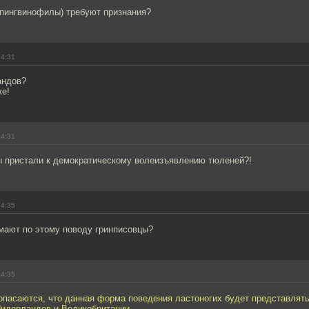
(пингвинофилы) требуют признания?
14:31
андов?
же!
14:31
вы пристали к демократическому волеизъявлению тюленей?!
14:35
умают по этому поводу гринписовцы?
14:35
опасаются, что данная форма поведения ластоногих будет представлять
Нидерландов и Великобритании.