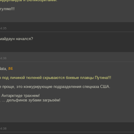
гуляю!!!
14:35
майдаун начался?
14:36
data,
#4
о под личиной тюленей скрываются боевые плавцы Путина!!!
е проще, это конкурирующие подразделения спецназа США.
в Антарктиде трахнем!
, ... дельфинов зубами загрызём!
14:38