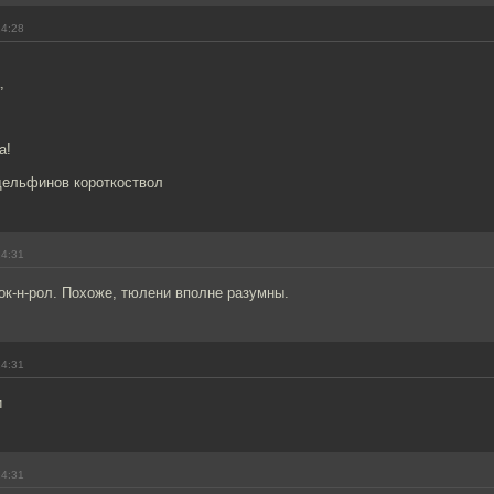
14:28
,
а!
 дельфинов короткоствол
14:31
рок-н-рол. Похоже, тюлени вполне разумны.
14:31
и
14:31