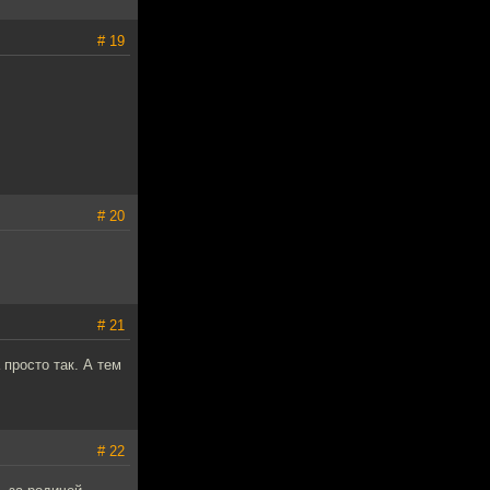
# 19
# 20
# 21
просто так. А тем
# 22