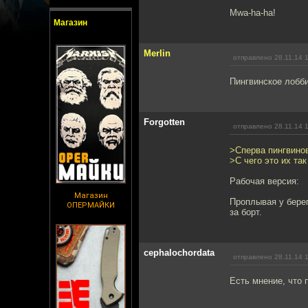
Mwa-ha-ha!
Магазин
Merlin
отправлено 28.11.14 
Пингвинское лобби
Forgotten
отправлено 28.11.14 
>Сперва пингвинов
>С чего это их та
Рабочая версия:
Магазин
Проплывая у бере
ОПЕРМАЙКИ
за борт.
cephalochordata
отправлено 28.11.14 
Есть мнение, что 