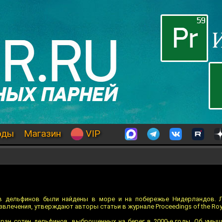
оды
Магазин
VIP
в дельфинов были найдены в море и на побережье Нидерландов. Л
лечения, утверждают авторы статьи в журнале Proceedings of the Roya
ран сотен дельфинов, выброшенных на берег в 2000-е годы. Об умы