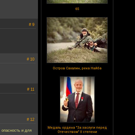
65
# 9
# 10
Остров Сахалин, река Найба
# 11
# 12
Медаль ордена "За заслуги перед
 опасность и для
Отечеством" II степени