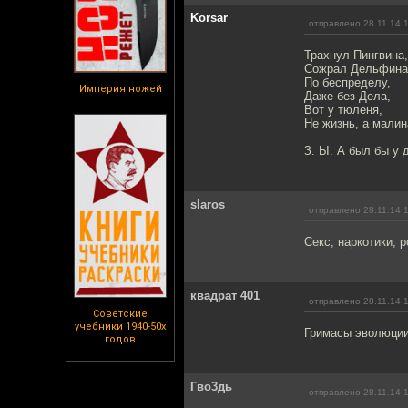
Korsar
отправлено 28.11.14 
Трахнул Пингвина,
Сожрал Дельфина
По беспределу,
Империя ножей
Даже без Дела,
Вот у тюленя,
Не жизнь, а малин
З. Ы. А был бы у
slaros
отправлено 28.11.14 
Секс, наркотики, 
квадрат 401
отправлено 28.11.14 
Советские
учебники 1940-50х
Гримасы эволюци
годов
Гво3дь
отправлено 28.11.14 