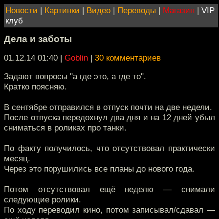
Новости
|
Картинки
|
Видео
|
Переводы
|
Магазин
|
VIP
клуб
Дела и заботы
01.12.14 01:40
|
Goblin
|
30 комментариев
Задают вопросы "а где это, а где то".
Кратко поясняю.
В сентябре отправился в отпуск почти на две недели.
После отпуска передохнул два дня и на 12 дней убыл
сниматься в роликах про танки.
По факту получилось, что отсутствовал практически
месяц.
Через это порушились все планы до нового года.
Потом отсутствовал ещё неделю — снимали
следующие ролики.
По ходу переводил кино, потом записывал/сдавал —