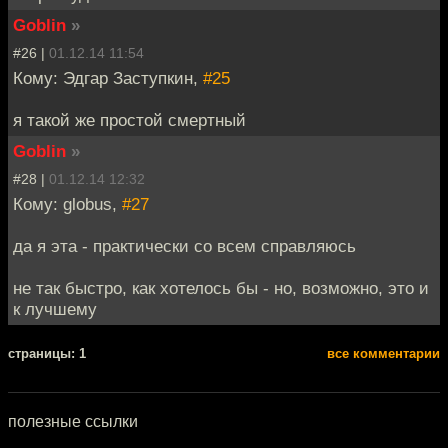
Goblin
»
#26 |
01.12.14 11:54
Кому: Эдгар Заступкин,
#25
я такой же простой смертный
Goblin
»
#28 |
01.12.14 12:32
Кому: globus,
#27
да я эта - практически со всем справляюсь
не так быстро, как хотелось бы - но, возможно, это и
к лучшему
cтраницы: 1
все комментарии
полезные ссылки