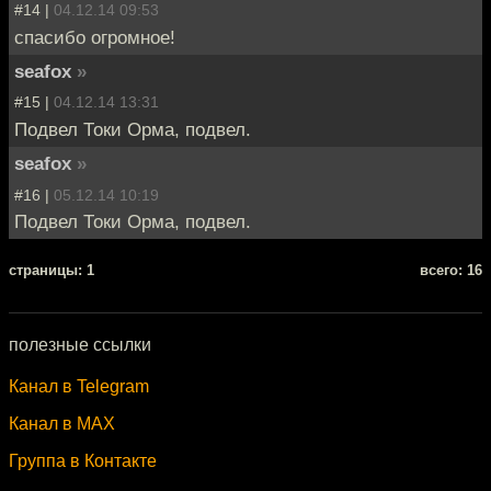
#14 |
04.12.14 09:53
спасибо огромное!
seafox
»
#15 |
04.12.14 13:31
Подвел Токи Орма, подвел.
seafox
»
#16 |
05.12.14 10:19
Подвел Токи Орма, подвел.
cтраницы: 1
всего: 16
полезные ссылки
Канал в Telegram
Канал в MAX
Группа в Контакте