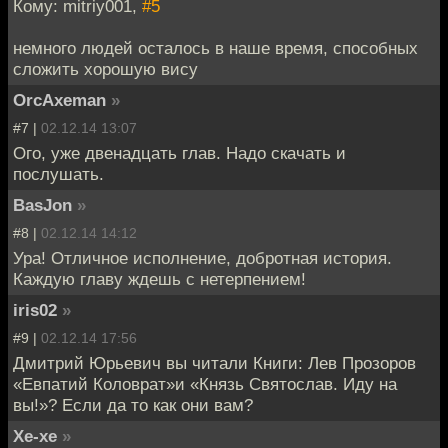
Кому: mitriy001,
#5
немного людей осталось в наше время, способных
сложить хорошую вису
OrcAxeman
»
#7 |
02.12.14 13:07
Ого, уже двенадцать глав. Надо скачать и
послушать.
BasJon
»
#8 |
02.12.14 14:12
Ура! Отличное исполнение, добротная история.
Каждую главу ждешь с нетерпением!
iris02
»
#9 |
02.12.14 17:56
Дмитрий Юрьевич вы читали Книги: Лев Прозоров
«Евпатий Коловрат»и «Князь Святослав. Иду на
вы!»? Если да то как они вам?
Хе-хе
»