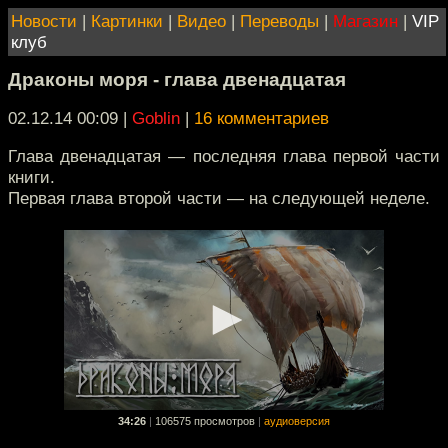
Новости
|
Картинки
|
Видео
|
Переводы
|
Магазин
|
VIP
клуб
Драконы моря - глава двенадцатая
02.12.14 00:09
|
Goblin
|
16 комментариев
Глава двенадцатая — последняя глава первой части
книги.
Первая глава второй части — на следующей неделе.
34:26
|
106575 просмотров
|
аудиоверсия