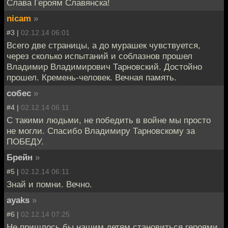
Слава Героям Славянска!
nicam
»
#3 |
02.12.14 06:01
Всего две страницы, а до мурашек чувствуется,
через сколько испытаний и соблазнов прошел
Владимир Владимирович Тарновский. Достойно
прошел. Кремень-человек. Вечная память.
собес
»
#4 |
02.12.14 06:11
С такими людьми, не победить в войне мы просто
не могли. Спасибо Владимиру Тарновскому за
ПОБЕДУ.
Брейн
»
#5 |
02.12.14 06:11
Знай и помни. Вечно.
ayaks
»
#6 |
02.12.14 07:25
Не пришлось бы нашим детям становиться героями