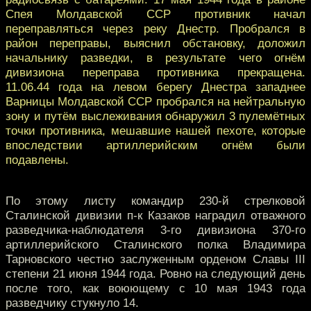
Спея Молдавской ССР противник начал
переправляться через реку Днестр. Пробрался в
район переправы, выяснил обстановку, доложил
начальнику разведки, в результате чего огнём
дивизиона переправа противника прекращена.
11.06.44 года на левом берегу Днестра западнее
Варницы Молдавской ССР пробрался на нейтральную
зону и путём выслеживания обнаружил 3 пулемётных
точки противника, мешавшие нашей пехоте, которые
впоследствии артиллерийским огнём были
подавлены.
По этому листу командир 230-й стрелковой
Сталинской дивизии п-к Казаков наградил отважного
разведчика-наблюдателя 3-го дивизиона 370-го
артиллерийского Сталинского полка Владимира
Тарновского честно заслуженным орденом Славы III
степени 21 июня 1944 года. Ровно на следующий день
после того, как воюющему с 10 мая 1943 года
разведчику стукнуло 14.