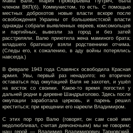
Мама Вали, Мария Прокофьевна Путрич, была
членом ВКП(б). Коммунистом, то есть. С помощью
местных доброхотов новые власти вскоре после
освобождения Украины от большевистской власти
однажды собрали выявленных евреев, комсомольцев
и партийных, вывезли за город и без затей
расстреляли. Валю приютила жена маминого брата;
младшего братишку взяли родственники отчима.
(Следы его, к сожалению, в аду войны потерялись
навсегда.)
В феврале 1943 года Славянск освободила Красная
армия. Увы, первый раз ненадолго; но вторично
оставаться под оккупацией Валя не захотел, и ушёл
на восток со своими. Какое-то время погостил у
дальней родни в деревне Шандрыголово. Здесь после
оккупации заработала церковь, и парень решил
креститься; при крещении его нарекли Владимиром.
С этих пор про Валю (говорят, он сам своё имя
недолюбливал, считая девчоночьим) мы не говорим;
наш герой — Владимир Владимирович Тарновский.