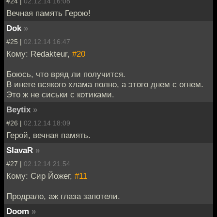
#24 |
02.12.14 16:08
Вечная память Герою!
Dok
»
#25 |
02.12.14 16:47
Кому: Redakteur,
#20
Боюсь, что вряд ли получится.
В инете всякого хлама полно, а этого днем с огнем.
Это ж не сиськи с котиками.
Beytix
»
#26 |
02.12.14 18:09
Герой, вечная память.
SlavaR
»
#27 |
02.12.14 21:54
Кому: Сир Йожег,
#11
Продрало, аж глаза запотели.
Doom
»