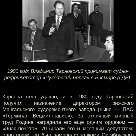
1980 год; Владимир Тарновский принимает судно-
рефрижератор «Чукотский берег» в Висмаре (ГДР).
Карьера шла удачно, и в 1980 году Тарновский
получил назначение директором рижского
Мангальского судоремонтного завода (ныне — ПАО
«Терминал Вецмилгравис»). За отличный мирный
труд Родина наградила его ещё одним орденом —
«Знак почёта». Избирали его и местным депутатом;
одно время он был зампредисполкома Октябрьского