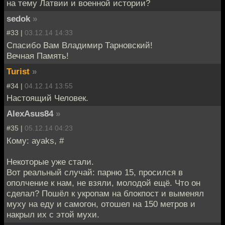
на тему Латвии и военной истории?
sedok
»
#33 |
03.12.14 14:33
Спасибо Вам Владимир Тарновский!
Вечная Память!
Turist
»
#34 |
04.12.14 13:55
Настоящий Человек.
AlexAsus84
»
#35 |
05.12.14 04:23
Кому: ayaks, #
Некоторые уже стали.
Вот реальный случай: парню 15, просился в
ополчение к нам, не взяли, молодой ещё. Что он
сделал? Пошёл к укропам на блокпост и выменял
муху на еду и самогон, отошел на 150 метров и
накрыл их с этой мухи.