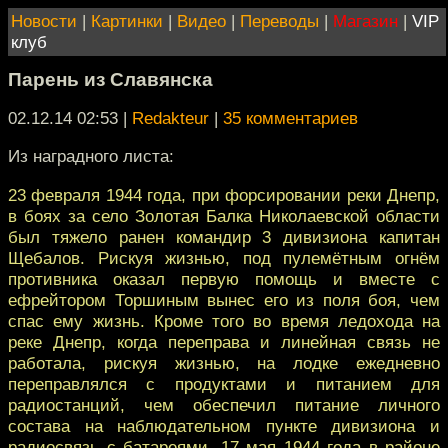
Новости
|
Картинки
|
Видео
|
Переводы
|
Магазин
|
VIP
клуб
Парень из Славянска
02.12.14 02:53
|
Redakteur
|
35 комментариев
Из наградного листа:
23 февраля 1944 года, при форсировании реки Днепр,
в боях за село Золотая Балка Николаевской области
был тяжело ранен командир 3 дивизиона капитан
Щебалов. Рискуя жизнью, под пулемётным огнём
противника оказал первую помощь и вместе с
ефрейтором Торшиным вынес его из поля боя, чем
спас ему жизнь. Кроме того во время ледохода на
реке Днепр, когда переправа и линейная связь не
работала, рискуя жизнью, на лодке ежедневно
переправлялся с продуктами и питанием для
радиостанций, чем обеспечил питание личного
состава на наблюдательном пункте дивизиона и
радиосвязь с батареями. 17 мая 1944 года в районе