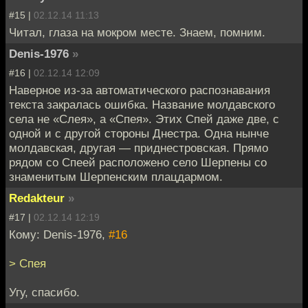
#15 |
02.12.14 11:13
Читал, глаза на мокром месте. Знаем, помним.
Denis-1976
»
#16 |
02.12.14 12:09
Наверное из-за автоматического распознавания
текста закралась ошибка. Название молдавского
села не «Слея», а «Спея». Этих Спей даже две, с
одной и с другой стороны Днестра. Одна нынче
молдавская, другая — приднестровская. Прямо
рядом со Спеей расположено село Шерпены со
знаменитым Шерпенским плацдармом.
Redakteur
»
#17 |
02.12.14 12:19
Кому: Denis-1976,
#16
> Спея
Угу, спасибо.