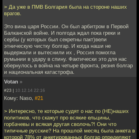
> Да уже в ПМВ Болгария была на стороне наших
врагов.
Это вина царя России. Он был арбитром в Первой
Балканской войне. И полгода ждал пока греки и
сербы (у которых был секретны пакт)вели
этническую чистку болгар. И когда наши не
выдержали и вытеснили их , Россия помогла
румынии в удару в спину. Фактически это для нас
обернулось в война на четыре фронта, резня болгар
и национальная катастрофа.
Votan
»
#23 |
10.12.14 22:16
Кому: Naso,
#21
> Интересно, те которые судят о нас по (НЕ)наших
политиков, что скажут про всякие ельцины,
горбачевы и всякая другая сволочь?! Они что
типичные русские? На прошлой месяц была анкета в
которой 78% от анкетированных болгар определяют