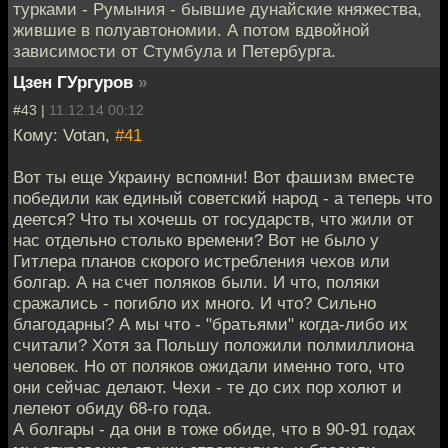
турками - Румыния - бывшие дунайские княжества,
жившие в полуавтономии. А потом вдвойной
зависимости от Стумбула и Петербурга.
Цзен ГУргуров
»
#43 |
11.12.14 00:12
Кому: Votan,
#41
Вот ты еще Украину вспомни! Вот фашизм вместе
победили как единый советский народ - а теперь что
деется? Что ты хочешь от государств, что жили от
нас отдельно столько времени? Вот не было у
Гитлера планов скорого истребления чехов или
болгар. А на счет поляков были. И что, поляки
сражались - погибло их много. И что? Сильно
благодарны? А мы что - "братьями" когда-либо их
считали? Хотя за Польшу положили полмиллиона
человек. Но от поляков ожидали именно того, что
они сейчас делают. Чехи - те до сих пор холют и
лелеют обиду 68-го года.
А болгары - да они в тоже обиде, что в 90-91 годах