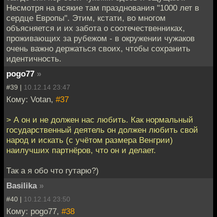
Несмотря на всякие там празднования "1000 лет в
сердце Европы". Этим, кстати, во многом
объясняется и их забота о соотечественниках,
проживающих за рубежом - в окружении чужаков
очень важно держаться своих, чтобы сохранить
идентичность.
pogo77
»
#39 |
10.12.14 23:47
Кому: Votan,
#37
> А он и не должен нас любить. Как нормальный
государственный деятель он должен любить свой
народ и искать (с учётом размера Венгрии)
наилучших партнёров, что он и делает.
Так а я обо что гутарю?)
Basilika
»
#40 |
10.12.14 23:50
Кому: pogo77,
#38