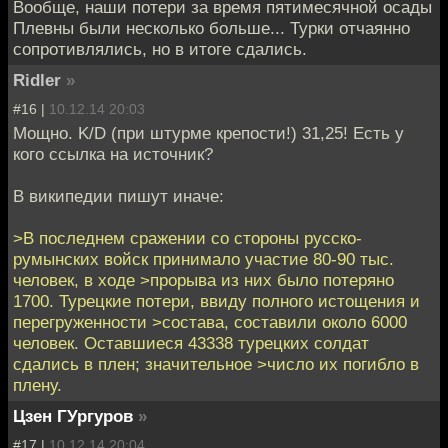
Вообще, наши потери за время пятимесячной осады
Плевны были несколько больше... Турки отчаянно
сопротивлялись, но в итоге сдались.
Ridler
»
#16 |
10.12.14 20:03
Мощно. K/D (при штурме крепости!) 31,25! Есть у
кого ссылка на источник?
В википедии пишут иначе:
>В последнем сражении со стороны русско-
румынских войск принимало участие 80-90 тыс.
человек, в ходе >прорыва из них было потеряно
1700. Турецкие потери, ввиду полного истощения и
перегруженности >состава, составили около 6000
человек. Оставшиеся 43338 турецких солдат
сдались в плен; значительное >число их погибло в
плену.
Цзен ГУргуров
»
#17 |
10.12.14 20:04