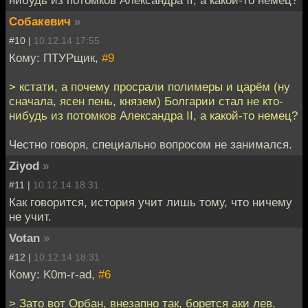
Собакевич
»
#10 |
10.12.14 17:55
Кому: ПТУРщик,
#9
> кстати, а почему просрали полимеры и царём (ну
сначала, ясен пень, князем) Болгарии стал не кто-
нибудь из потомков Александра II, а какой-то немец?
Честно говоря, специально вопросом не занимался.
Ziyod
»
#11 |
10.12.14 18:31
Как говорится, история учит лишь тому, что ничему
не учит.
Votan
»
#12 |
10.12.14 18:31
Кому: K0m-r-ad,
#6
> Зато вот Орбан, внезапно так, борется аки лев.