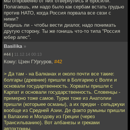
мы откровенно от них отвернулись и бросили.
Полагаешь, им надо было как сербам встать грудью
против НАТО, когда Россия порвала все свзи с
ними?
Видишь ли - чтобы вести диалог, надо понимать
другую сторону. Ты же гонишь что-то типа "Россия
юбер алес".
Basilika
»
#44 |
11.12.14 00:13
Кому: Цзен ГУргуров,
#42
> Да там - на Балканах и около почти все такие:
болгары (древние) пришли в Болгарию с Волги и
основали государтвенность. Хорваты пришли с
Карпат и основали государственность. Словенцы -
примерно тоже самое. Турки тоже из Анатолии
пришли (которыее османы), а их предки - сельджуки
вообще из Средней Азии. Де факто румыны пришли
в Валахию и Молдову из Греции (через
Трансильванию). Вот албанезы и греками
автохтонны.