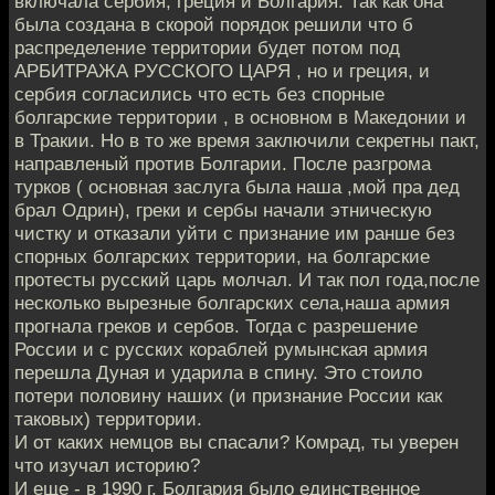
включала сербия, греция и Болгария. Так как она
была создана в скорой порядок решили что б
распределение территории будет потом под
АРБИТРАЖА РУССКОГО ЦАРЯ , но и греция, и
сербия согласились что есть без спорные
болгарские территории , в основном в Македонии и
в Тракии. Но в то же время заключили секретны пакт,
направленый против Болгарии. После разгрома
турков ( основная заслуга была наша ,мой пра дед
брал Одрин), греки и сербы начали этническую
чистку и отказали уйти с признание им ранше без
спорных болгарских территории, на болгарские
протесты русский царь молчал. И так пол года,после
несколько вырезные болгарских села,наша армия
прогнала греков и сербов. Тогда с разрешение
России и с русских кораблей румынская армия
перешла Дуная и ударила в спину. Это стоило
потери половину наших (и признание России как
таковых) территории.
И от каких немцов вы спасали? Комрад, ты уверен
что изучал историю?
И еще - в 1990 г. Болгария было единственное