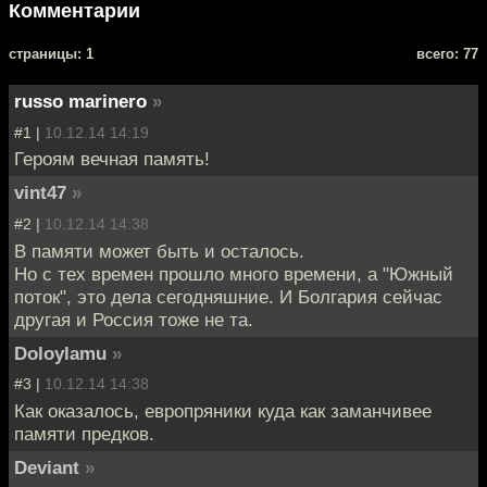
Комментарии
cтраницы: 1
всего: 77
russo marinero
»
#1 |
10.12.14 14:19
Героям вечная память!
vint47
»
#2 |
10.12.14 14:38
В памяти может быть и осталось.
Но с тех времен прошло много времени, а "Южный
поток", это дела сегодняшние. И Болгария сейчас
другая и Россия тоже не та.
Doloylamu
»
#3 |
10.12.14 14:38
Как оказалось, европряники куда как заманчивее
памяти предков.
Deviant
»