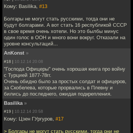
Кому: Basilika,
#13
Болгары не могут стать русскими, тогда они не
будут болгарами. А вот стать 16 республикой СССР
в свое время очень хотели. Но это былбы минус
один голос в ООН и много вони вокруг. Отказали на
уровне консультаций...
AnKonst
»
#18 |
10.12.14 20:08
"Господа Офицеры" очень хорошая книга про войну
с Турцией 1877-78гг.
Очень обидно было за простых солдат и офицеров,
за Скобелева, которые прорвались в Плевну и
бились до последнего, ожидая подкрепления.
Basilika
»
#19 |
10.12.14 20:58
Кому: Цзен ГУргуров,
#17
> Болгары не могут стать русскими, тогда они не