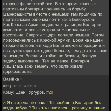
стороне фашистской оси. В это время красные
партизаны болгарии поднялись на борьбу.
Царефашисты вместе с немцами там пршлись по
партизанским районам почти как в Белоруссии.
Как Красная Армия подошла к границам Болгарии
компартия и левые устроили Национальное
восстание. Свергли т царя, погнали немцев. Потом
присоединились к Красной Армии. Воюя на нашей
стороне потеряли в ходе Балатонской операции в и
на других фронтах вдвое больше, чем до этого воюя
за немцев. Воевали стойко, не бежали, боевую
задачу выполнили. Тем не менее, Болгария
лишилась всех земель, что окупировали
царефашисты.
Basilika
»
#31 |
10.12.14 23:18
Кому: Цзен ГУргуров,
#28
> Я ни хрена не понял! Ты вообще в Болгарии был
когда-нибудь? Ты хоть понимаешь разницу в наших