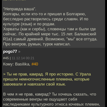
"Неправда ваша".
Болгары, если кто-то и пришел в Болгарию,
бесследно растворились среди славян. И по
культуре (язык) и по родам.
Хорваты (как и сербы), словенцы там и были где
сейчас. По крайней мере тыс. 15 лет. Балканский
R1a1 самый древний. Возможно, "мы" все оттуда.
Про венгров, румын, турок написал.
pogo77
»
#45 |
11.12.14 00:21
Кому: Basilika,
#40
> Ты не прав, камрад. Я про историю. С Урала
пришли немногочисленные племена, которые
завоевали и навязали свой язык.
В чем я не прав, камрад? Ты хочешь сказать, что
современные венгры не ощущают себя
наследниками культурного этноса кочевых племен,