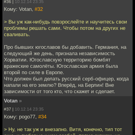
#36 |
10.12.14 23:35
Кому: Votan,
#32
> Вы уж как-нибудь повзрослейте и научитесь свои
проблемы решать сами. Чтобы потом на других не
сваливать.
Про бывших югославов бы добавить. Германия, на
следующий же день, признала независимость
Хорватии. Югославскую территорию бомбят
вражеские самолёты. Югославская армия была
второй по силе в Европе.
Что должен был делать русский серб-офицер, когда
напали на его землю? Вперёд, на Берлин! Вне
зависимости от того кто, что скажет и сделает.
Votan
»
#37 |
10.12.14 23:35
Кому: pogo77,
#34
> Ну, не так уж и внезапно. Витя, конечно, тип тот