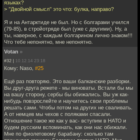
языках?
> "Двойной смысл" это что: булка, направо?
Я и на Антарктиде не был. Но с болгарами учился
(79-85), в стройотряде был (уже с другими). Ну, а
ты, наверное, с каждым болгарином лично знаком!!!
Что тебе непонятно, мне непонятно.
Votan
»
#32 |
10.12.14 23:18
Кому: Naso,
#25
Ещё раз повторяю. Это ваши балканские разборки.
Вы друг-друга режете - мы виноваты. Встали бы мы
на вашу сторону, сербы бы обижались. Вы уж как-
нибудь повзрослейте и научитесь свои проблемы
решать сами. Чтобы потом на других не сваливать.
А от немцев мы чехов с поляками спасали.
Отношение такое же как у вас- вступим в НАТО и
будем русским вспоминать, как они нас обижали.
Мне по фиолетовому барабану: сколько там