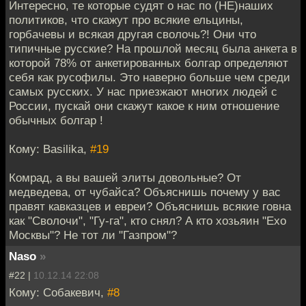
Интересно, те которые судят о нас по (НЕ)наших
политиков, что скажут про всякие ельцины,
горбачевы и всякая другая сволочь?! Они что
типичные русские? На прошлой месяц была анкета в
которой 78% от анкетированных болгар определяют
себя как русофилы. Это наверно больше чем среди
самых русских. У нас приезжают многих людей с
России, пускай они скажут какое к ним отношение
обычных болгар !
Кому: Basilika,
#19
Комрад, а вы вашей элиты довольные? От
медведева, от чубайса? Объяснишь почему у вас
правят кавказцев и евреи? Объяснишь всякие говна
как "Сволочи", "Гу-га", кто снял? А кто хозьяин "Ехо
Москвы"? Не тот ли "Газпром"?
Naso
»
#22 |
10.12.14 22:08
Кому: Собакевич,
#8