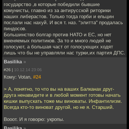
государство ,в которые победили бывшие
комунисты, главно из за антирусской риторики
наших либерастов. Только тогда горби и ельцин
послали нас нахуй. И вся т. наз. "элитта" продалась
пиндосов.
Большинство болгар против НАТО и ЕС, но нет
вменяемых политиков. За то и много людей не
голосуют, а большая част от голосующих ходят
лишь что бы не управляли нас турки,их партия ДПС.
Basilika
»
#26 |
10.12.14 23:06
Кому: Votan,
#24
> А, понятно, то что вы на ваших Балканах друг-
друга ненавидите и в любой момент готовы начать
кишки выпускать тоже мы виноваты. Инфантилизм.
Всегда кто-то виноват другой, но не я. Старший.
Вооот. И я говорю: укропы.
Basilika
»