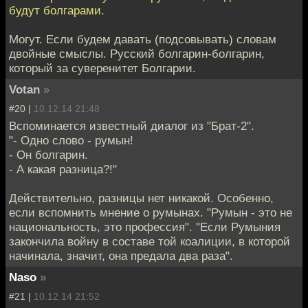
будут болгарами.
Могут. Если будем давать (подсовывать) словам
двойные смыслы. Русский болгарин-болгарин,
который за суверенитет Болгарии.
Votan
»
#20 |
10.12.14 21:48
Вспоминается известный диалог из "Брат-2".
"- Одно слово - румын!
- Он болгарин.
- А какая разница?!"
Действительно, разницы нет никакой. Особенно,
если вспомнить мнение о румынах. "Румын - это не
национальность, это профессия". "Если Румыния
закончила войну в составе той коалиции, в которой
начинала, значит, она предала два раза".
Naso
»
#21 |
10.12.14 21:52