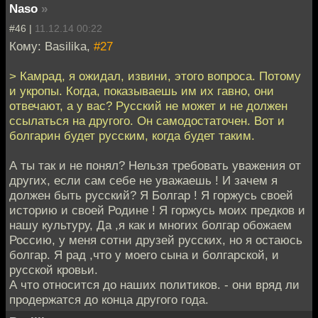
Naso
»
#46 |
11.12.14 00:22
Кому: Basilika,
#27
> Камрад, я ожидал, извини, этого вопроса. Потому
и укропы. Когда, показываешь им их гавно, они
отвечают, а у вас? Русский не может и не должен
ссылаться на другого. Он самодостаточен. Вот и
болгарин будет русским, когда будет таким.
А ты так и не понял? Нельзя требовать уважения от
других, если сам себе не уважаешь ! И зачем я
должен быть русский? Я Болгар ! Я горжусь своей
историю и своей Родине ! Я горжусь моих предков и
нашу культуру, Да ,я как и многих болгар обожаем
Россию, у меня сотни друзей русских, но я остаюсь
болгар. Я рад ,что у моего сына и болгарской, и
русской кровьи.
А что относится до наших политиков. - они вряд ли
продержатся до конца другого года.