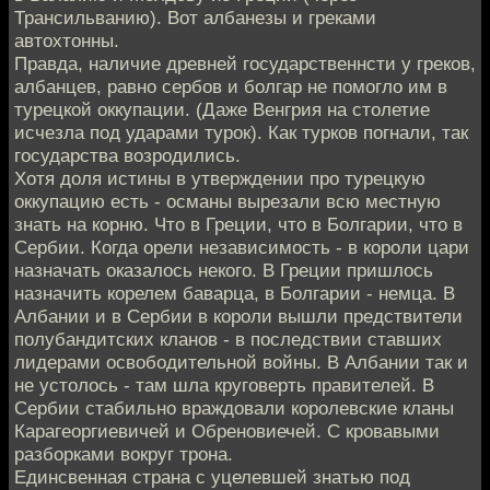
Трансильванию). Вот албанезы и греками
автохтонны.
Правда, наличие древней государственнсти у греков,
албанцев, равно сербов и болгар не помогло им в
турецкой оккупации. (Даже Венгрия на столетие
исчезла под ударами турок). Как турков погнали, так
государства возродились.
Хотя доля истины в утверждении про турецкую
оккупацию есть - османы вырезали всю местную
знать на корню. Что в Греции, что в Болгарии, что в
Сербии. Когда орели независимость - в короли цари
назначать оказалось некого. В Греции пришлось
назначить корелем баварца, в Болгарии - немца. В
Албании и в Сербии в короли вышли предствители
полубандитских кланов - в последствии ставших
лидерами освободительной войны. В Албании так и
не устолось - там шла круговерть правителей. В
Сербии стабильно враждовали королевские кланы
Карагеоргиевичей и Обреновиечей. С кровавыми
разборками вокруг трона.
Единсвенная страна с уцелевшей знатью под