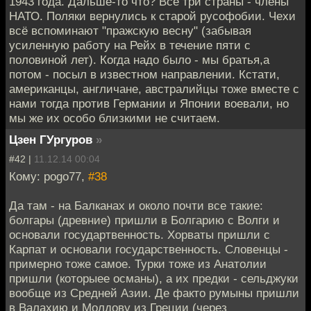
1943 года. Дальше-то что? Все три страны - члены
НАТО. Поляки вернулись к старой русофобии. Чехи
всё вспоминают "пражскую весну" (забывая
усиленную работу на Рейх в течение пяти с
половиной лет). Когда надо было - мы братья,а
потом - посыл в известном направлении. Кстати,
американцы, англичане, австралийцы тоже вместе с
нами тогда против Германии и Японии воевали, но
мы же их особо близкими не считаем.
Цзен ГУргуров
»
#42 |
11.12.14 00:04
Кому: pogo77,
#38
Да там - на Балканах и около почти все такие:
болгары (древние) пришли в Болгарию с Волги и
основали государтвенность. Хорваты пришли с
Карпат и основали государственность. Словенцы -
примерно тоже самое. Турки тоже из Анатолии
пришли (которыее османы), а их предки - сельджуки
вообще из Средней Азии. Де факто румыны пришли
в Валахию и Молдову из Греции (через