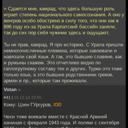
> Сдается мне, камрад, что здесь большую роль
играет степень национального самосознания. А оно у
венгров особо обострено в силу того, что они как в
896 году из-за Урала Карпатский бассейн заняли,
так до сих пор себя чужими здесь и ощущают.
Ты не прав, камрад. Я про историю. С Урала пришли
немногочисленные племена, которые завоевали и
навязали свой язык. А так, это бывшие славяне, как
и румыны скажем. Это отчетливо видно по
гаплогрупному составу тех и других. Турки-это тоже
только язык, а это бывшие родственники греков,
армян и пр., которые там проживали.
Votan
»
#41 |
10.12.14 23:55
Кому: Цзен ГУргуров,
#30
Чехи тоже воевали вместе с Красной Армией
начиная с февраля 1943 года. И поляки с сентября