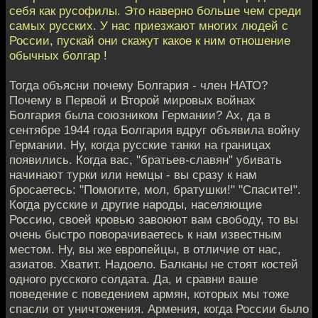
себя как русофилы. Это наверно больше чем среди
самых русских. У нас приезжают многих людей с
России, пускай они скажут какое к ним отношение
обычных болгар !
Тогда объясни почему Болгария - член НАТО?
Почему в Первой и Второй мировых войнах
Болгария была союзником Германии? Ах, да в
сентябре 1944 года Болгария вдруг объявила войну
Германии. Ну, когда русские танки на границах
появились. Когда вас, "братьев-славян" убивать
начинают турки или немцы - вы сразу к нам
бросаетесь: "Помогите, мол, братушки!" "Спасите!".
Когда русские и другие народы, населяющие
Россию, своей кровью завоюют вам свободу, то вы
очень быстро поворачиваетесь к нам известным
местом. Ну, вы же европейцы, в отличие от нас,
азиатов. Хватит. Надоело. Балканы не стоят костей
одного русского солдата. Да, и сравни ваше
поведение с поведением армян, которых мы тоже
спасли от уничтожения. Армения, когда России было