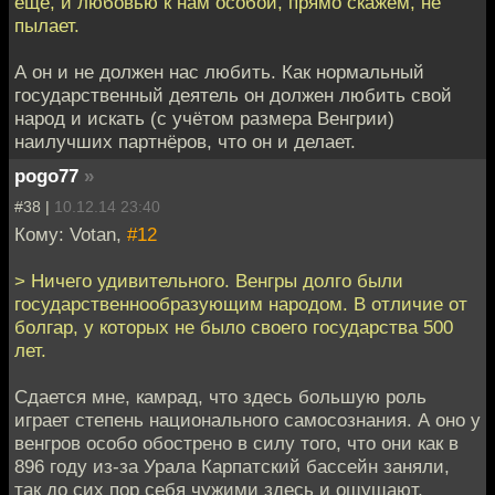
еще, и любовью к нам особой, прямо скажем, не
пылает.
А он и не должен нас любить. Как нормальный
государственный деятель он должен любить свой
народ и искать (с учётом размера Венгрии)
наилучших партнёров, что он и делает.
pogo77
»
#38 |
10.12.14 23:40
Кому: Votan,
#12
> Ничего удивительного. Венгры долго были
государственнообразующим народом. В отличие от
болгар, у которых не было своего государства 500
лет.
Сдается мне, камрад, что здесь большую роль
играет степень национального самосознания. А оно у
венгров особо обострено в силу того, что они как в
896 году из-за Урала Карпатский бассейн заняли,
так до сих пор себя чужими здесь и ощущают.