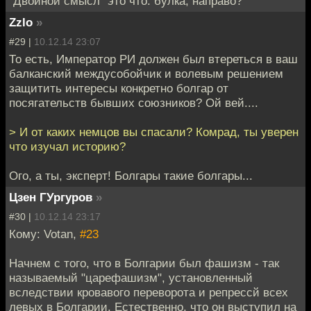
"Двойной смысл" это что: булка, направо?
Zzlo
»
#29 |
10.12.14 23:07
То есть, Император РИ должен был втереться в ваш
балканский междусобойчик и волевым решением
защитить интересы конкретно болгар от
посягательств бывших союзников? Ой вей....
> И от каких немцов вы спасали? Комрад, ты уверен
что изучал историю?
Ого, а ты, эксперт! Болгары такие болгары...
Цзен ГУргуров
»
#30 |
10.12.14 23:17
Кому: Votan,
#23
Начнем с того, что в Болгарии был фашизм - так
называемый "царефашизм", установленный
вследствии кровавого переворота и репрессй всех
левых в Болгарии. Естественно, что он выступил на