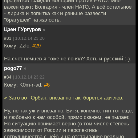
процентов граждан Болгарии против НАТО. Мне
важен факт: Болгария - член НАТО. А всё остальное
- лирика и попытка как и раньше развести
"братушек" на жалость.
Цзен ГУргуров
»
#33 |
10.12.14 23:20
Кому: Zzlo,
#29
На счет немцев я тоже не понял? Хоть и русский :-).
pogo77
»
#34 |
10.12.14 23:22
Кому: K0m-r-ad,
#6
> Зато вот Орбан, внезапно так, борется аки лев.
Ну, не так уж и внезапно. Витя, конечно, тип тот еще,
и любовью к нам особой, прямо скажем, не пылает.
Но ситуацию понимает верно (в том числе степень
зависимости от России и перспективы
сотрудничества с ней) и на отстаивание реально