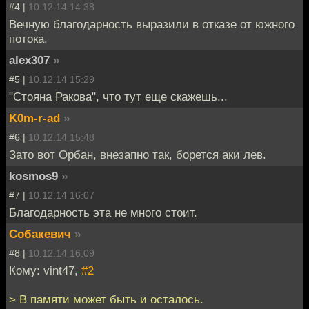
#4 |
10.12.14 14:38
Вечную благодарность выразили в отказе от южного
потока.
alex307
»
#5 |
10.12.14 15:29
"Стояна Ракова", что тут еще скажешь...
K0m-r-ad
»
#6 |
10.12.14 15:48
Зато вот Орбан, внезапно так, борется аки лев.
kosmos9
»
#7 |
10.12.14 16:07
Благодарность эта не много стоит.
Собакевич
»
#8 |
10.12.14 16:09
Кому: vint47,
#2
> В памяти может быть и осталось.