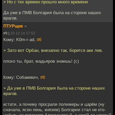
> Но с тех времен прошло много времени
Да уже в ПМВ Болгария была на стороне наших
врагов.
ПТУРщик
»
#9 |
10.12.14 17:52
Кому: K0m-r-ad,
#6
> Зато вот Орбан, внезапно так, борется аки лев.
плохо ты, брат, мадьяров знаешь! (с)
Кому: Собакевич,
#8
> Да уже в ПМВ Болгария была на стороне наших
врагов.
кстати, а почему просрали полимеры и царём (ну
сначала, ясен пень, князем) Болгарии стал не кто-
нибудь из потомков Александра II, а какой-то немец?