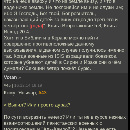
что на небе вверху и что на земле внизу, и что в
воде ниже земли. Не поклоняйся им и не служи им;
ибо Я Господь, Бог твой, Бог ревнитель,
наказывающий детей за вину отцов до третьего и
четвёртого
[рода]
". Книга Второзаконие 5:8, Книга
Исход 20:4.
Хотя и в Библии и в Коране можно найти
совершенно противоположные данному
высказывания, в данном случае получилось именно
так. Когда военные из ISIS взращивали боевиков,
которые убивают детей в Сирии и Ираке они о чём
думали? Сеющий ветер пожнёт бурю.
Votan
»
#45 |
16.12.14 18:19
Кому: Янычар,
#43
> Выпил? Или просто дурак?
По сути возразить нечего? Или ты не в курсе нежных
взаимоотношений пакистанских военных с
моджахедами и "Аль-Каидой"? Незнание не есть