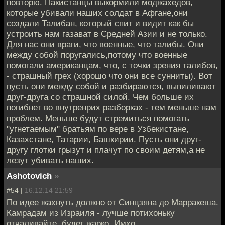
повторю. Пакистанцы выкормили моджахедов,
которые убивали наших солдат в Афгане,они
создали Талибан, который спит и видит как бы
устроить нам газават в Средней Азии и не только.
Для нас они враги, что военные, что талибы. Они
между собой поругались,потому что военные
помогали американцам, что, с точки зрения талибов,
- страшный грех (хорошо что они все сунниты). Вот
пусть они между собой и разбираются, выпиливают
друг-друга со страшной силой. Чем больше их
погибнет во внутренрих разборках - тем меньше нам
проблем. Меньше будут стремиться помогать
"угнетаемым" братьям по вере в Узбекистане,
Казахстане, Татарии, Башкирии. Пусть они друг-
другу глотки грызут и плачут по своим детям,а не
лезут убивать наших.
Ashotovich
»
#54 |
16.12.14 21:59
По идее жахнуть должно от Синцзяна до Марракеша.
Камрадам из Израиля - лучше потихоньку
отчаливайте, будет жарко. Имхо.