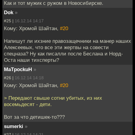
Как и тот мужик с ружом в Новосибирске.
Dok
»
#25 |
16.12.14 14:17
Кому: Хромой Шайтан,
#20
Напишут ли ихзние правозащечники на манер наших
Алексеевых, что все эти жертвы на совести
спецназа? Ну как писалли после Беслана и Норд-
Оста наши тихсперты?
MaTpockuH
»
#26 |
16.12.14 14:18
Кому: Хромой Шайтан,
#20
> Передают свыше сотни убитых, из них
восемьдесят - дети.
Вот за что детишек-то???
sumerki
»
#27 |
16.12.14 14:21