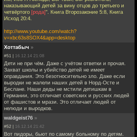
наказывающий детей за вину отцов до третьего и
четвёртого
[рода]
". Книга Второзаконие 5:8, Книга
Исход 20:4.
http://www.youtube.com/watch?
v=xbc63s8SOX4&app=desktop
Хоттабыч
»
#51 |
16.12.14 21:08
Дети не при чём. Даже с учётом ответки и прочая.
Захват школы и убийство детей не имеет
оправдания. Это безотносительно зло. Даже если
выродки не жалели наших детей в Норд-Осте и
Беслане. Наши деды не мстили детишкам в
Германии, это отличает советских и русских людей
от фашистов и мрази. Это отличает людей от
нелюди и выродков.
waldgeist76
»
#52 |
16.12.14 21:42
Вот пидоры, бьют по самому больному по детям.