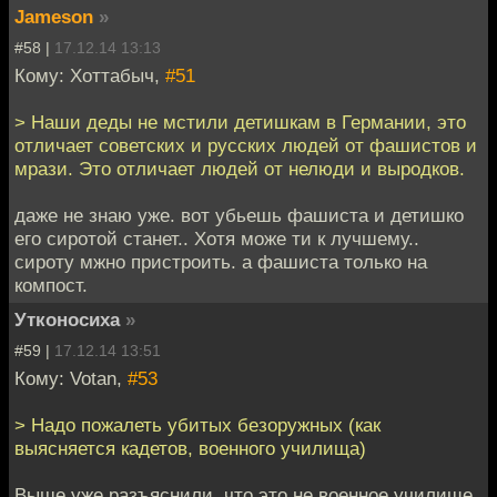
Jameson
»
#58 |
17.12.14 13:13
Кому: Хоттабыч,
#51
> Наши деды не мстили детишкам в Германии, это
отличает советских и русских людей от фашистов и
мрази. Это отличает людей от нелюди и выродков.
даже не знаю уже. вот убьешь фашиста и детишко
его сиротой станет.. Хотя може ти к лучшему..
сироту мжно пристроить. а фашиста только на
компост.
Утконосиха
»
#59 |
17.12.14 13:51
Кому: Votan,
#53
> Надо пожалеть убитых безоружных (как
выясняется кадетов, военного училища)
Выше уже разъяснили, что это не военное училище,