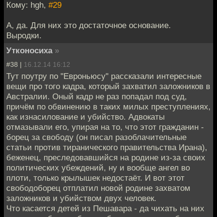
Кому: hgh,
#29
А, да. Для них это достаточное основание.
Выродки.
Утконосиха
»
#38 |
16.12.14 16:12
Тут поутру по "Евроньюсу" рассказали интересные
вещи про того кадра, который захватил заложников в
Австралии. Оный кадр не раз попадал под суд,
причём по обвинению в таких милых преступлениях,
как изнасилование и убийство. Адвокаты
отмазывали его, упирая на то, что этот гражданин -
борец за свободу (он писал разоблачительные
статьи против тиранического правительства Ирана),
беженец, преследовавшийся на родине из-за своих
политических убеждений, ну и вообще ангел во
плоти, только крылышек недостаёт. И вот этот
свободоборец отплатил новой родине захватом
заложников и убийством двух человек.
Что касается детей из Пешавара - да чихать на них