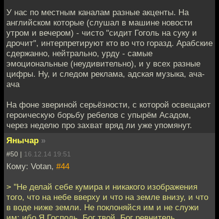
У нас по местным каналам разные акценты. На
английском которые (слушал в машине новости
утром и вечером) - чисто "сидит Гоголь на суку и
дрочит", интерпретируют кто во что горазд. Арабские
сдержанно, нейтрально, урду - самые
эмоциональные (неудивительно), и у всех разные
цифры. Ну, и следом реклама, адская музыка, ача-
ача
На фоне звериной серьёзности, с которой освещают
героическую борьбу ребелов с упырём Асадом,
через неделю про захват вряд ли уже упомянут.
Янычар
»
#50 |
16.12.14 19:51
Кому: Votan,
#44
> "Не делай себе кумира и никакого изображения
того, что на небе вверху и что на земле внизу, и что
в воде ниже земли. Не поклоняйся им и не служи
им; ибо Я Господь, Бог твой, Бог ревнитель,