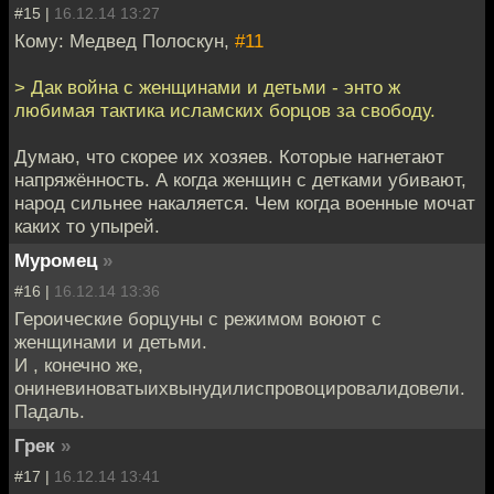
#15 |
16.12.14 13:27
Кому: Медвед Полоскун,
#11
> Дак война с женщинами и детьми - энто ж
любимая тактика исламских борцов за свободу.
Думаю, что скорее их хозяев. Которые нагнетают
напряжённость. А когда женщин с детками убивают,
народ сильнее накаляется. Чем когда военные мочат
каких то упырей.
Муромец
»
#16 |
16.12.14 13:36
Героические борцуны с режимом воюют с
женщинами и детьми.
И , конечно же,
ониневиноватыихвынудилиспровоцировалидовели.
Падаль.
Грек
»
#17 |
16.12.14 13:41