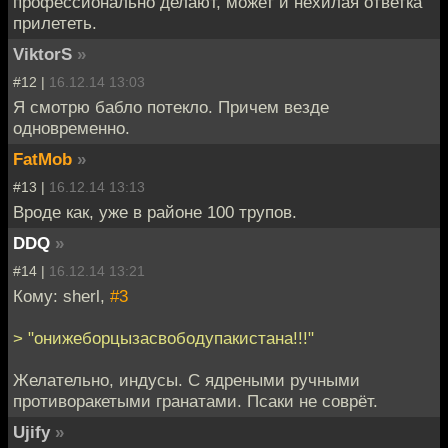
профессионально делают, может и нехилая ответка
прилететь.
ViktorS
»
#12 |
16.12.14 13:03
Я смотрю бабло потекло. Причем везде
одновременно.
FatMob
»
#13 |
16.12.14 13:13
Вроде как, уже в районе 100 трупов.
DDQ
»
#14 |
16.12.14 13:21
Кому: sherl,
#3
> "онижеборцызасвободупакистана!!!"
Желательно, индусы. С ядреными ручными
противоракетыми гранатами. Псаки не соврёт.
Ujify
»