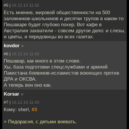
#5 |
16.12.14 11:42
Есть мнение, мировой общественности на 500
заложников-школьников и десятки трупов в каком-то
Пешаваре будет глубоко похер. Вот кафе в
Австралии захватили - совсем другое дело: и слезы,
и цветы, и передовицы во всех газетах.
kovdor
»
#6 |
16.12.14 11:43
Пешавар, как много в этом слове.
Хы, база подготовки спецслужбами и армией
Пакистана боевиков-исламистов воюющих против
ДРА и ОКСВА.
А теперь вон оно как.
Korsar
»
#7 |
16.12.14 11:43
Кому: sherl,
#3
> Пидорасня, с детьми воевать.