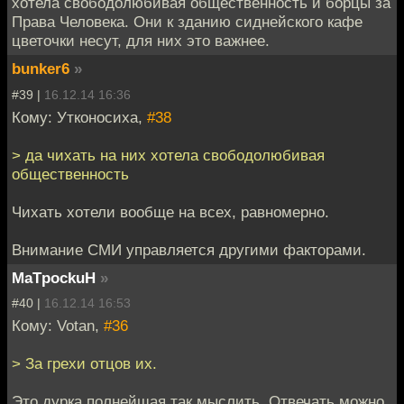
хотела свободолюбивая общественность и борцы за
Права Человека. Они к зданию сиднейского кафе
цветочки несут, для них это важнее.
bunker6
»
#39 |
16.12.14 16:36
Кому: Утконосиха,
#38
> да чихать на них хотела свободолюбивая
общественность
Чихать хотели вообще на всех, равномерно.
Внимание СМИ управляется другими факторами.
MaTpockuH
»
#40 |
16.12.14 16:53
Кому: Votan,
#36
> За грехи отцов их.
Это дурка полнейшая так мыслить. Отвечать можно