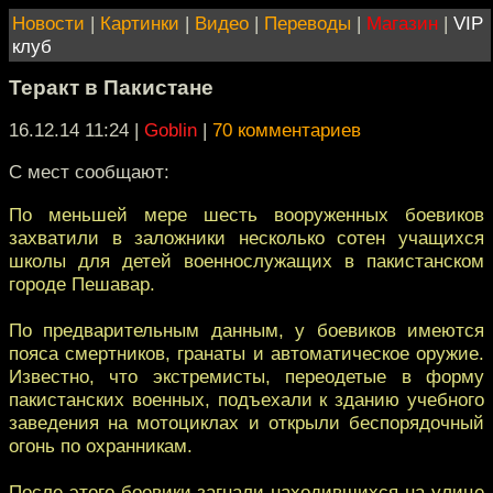
Новости
|
Картинки
|
Видео
|
Переводы
|
Магазин
|
VIP
клуб
Теракт в Пакистане
16.12.14 11:24
|
Goblin
|
70 комментариев
С мест сообщают:
По меньшей мере шесть вооруженных боевиков
захватили в заложники несколько сотен учащихся
школы для детей военнослужащих в пакистанском
городе Пешавар.
По предварительным данным, у боевиков имеются
пояса смертников, гранаты и автоматическое оружие.
Известно, что экстремисты, переодетые в форму
пакистанских военных, подъехали к зданию учебного
заведения на мотоциклах и открыли беспорядочный
огонь по охранникам.
После этого боевики загнали находившихся на улице