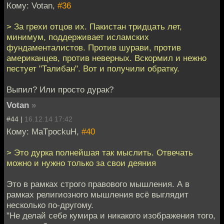
Кому: Votan,
#36
> За грехи отцов их. Пакистан тридцать лет,
минимум, поддерживает исламских
фундаменталистов. Против шурави, против
американцев, против неверных. Вскормил и нежно
пестует "Талибан". Вот и получили обратку.
Выпил? Или просто дурак?
Votan
»
#44 |
16.12.14 17:42
Кому: MaTpockuH,
#40
> Это дурка полнейшая так мыслить. Отвечать
можно и нужно только за свои деяния
Это в рамках строго правового мышления. А в
рамках религиозного мышления всё выглядит
несколько по-другому.
"Не делай себе кумира и никакого изображения того,