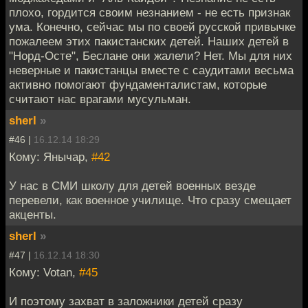
плохо, гордится своим незнанием - не есть признак
ума. Конечно, сейчас мы по своей русской привычке
пожалеем этих пакистанских детей. Наших детей в
"Норд-Осте", Беслане они жалели? Нет. Мы для них
неверные и пакистанцы вместе с саудитами весьма
активно помогают фундаменталистам, которые
считают нас врагами мусульман.
sherl
»
#46 |
16.12.14 18:29
Кому: Янычар,
#42
У нас в СМИ школу для детей военных везде
перевели, как военное училище. Что сразу смещает
акценты.
sherl
»
#47 |
16.12.14 18:30
Кому: Votan,
#45
И поэтому захват в заложники детей сразу