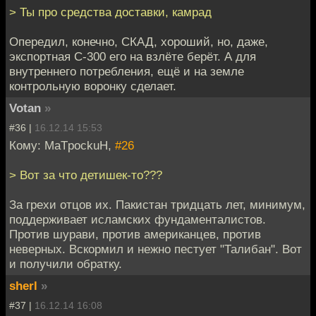
> Ты про средства доставки, камрад
Опередил, конечно, СКАД, хороший, но, даже,
экспортная С-300 его на взлёте берёт. А для
внутреннего потребления, ещё и на земле
контрольную воронку сделает.
Votan
»
#36 |
16.12.14 15:53
Кому: MaTpockuH,
#26
> Вот за что детишек-то???
За грехи отцов их. Пакистан тридцать лет, минимум,
поддерживает исламских фундаменталистов.
Против шурави, против американцев, против
неверных. Вскормил и нежно пестует "Талибан". Вот
и получили обратку.
sherl
»
#37 |
16.12.14 16:08