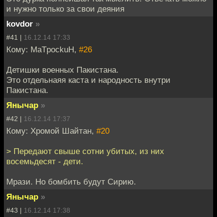
и нужно только за свои деяния
kovdor
»
#41 |
16.12.14 17:33
Кому: MaTpockuH,
#26
Детишки военных Пакистана.
Это отдельнаяя каста и народность внутри
Пакистана.
Янычар
»
#42 |
16.12.14 17:37
Кому: Хромой Шайтан,
#20
> Передают свыше сотни убитых, из них
восемьдесят - дети.
Мрази. Но бомбить будут Сирию.
Янычар
»
#43 |
16.12.14 17:38