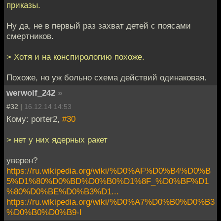
приказы.
Ну да, не в первый раз захват детей с поясами
смертников.
> Хотя и на конспирологию похоже.
Похоже, но уж больно схема действий одинаковая.
werwolf_242
»
#32 |
16.12.14 14:53
Кому: porter2,
#30
> нет у них ядерных ракет
уверен?
https://ru.wikipedia.org/wiki/%D0%AF%D0%B4%D0%B
5%D1%80%D0%BD%D0%B0%D1%8F_%D0%BF%D1
%80%D0%BE%D0%B3%D1...
https://ru.wikipedia.org/wiki/%D0%A7%D0%B0%D0%B3
%D0%B0%D0%B9-I