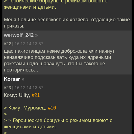
> Героические борцуны с режимом воюют с
женщинами и детьми.
Меня больше беспокоят их хозяева, отдающие такие
приказы.
werwolf_242
»
#22 |
16.12.14 13:57
щас пакистанцам некие доброжелатели начнут
ненавязчиво подсказывать куда их ядреными
ракетами надо шарахнуть что бы такого не
повторилось...
Korsar
»
#23 |
16.12.14 13:57
Кому: Ujify,
#21
> Кому: Муромец,
#16
>
> > Героические борцуны с режимом воюют с
женщинами и детьми.
>