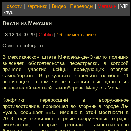
Новости
|
Картинки
|
Видео
|
Переводы
|
Магазин
|
VIP
клуб
Вести из Мексики
18.12.14 00:29
|
Goblin
|
16 комментариев
С мест сообщают:
В мексиканском штате Мичоакан-де-Окампо полиция
выясняет обстоятельства перестрелки, в которой
приняли участие бойцы враждующих отрядов
самообороны. В результате стрельбы погибли 11
ополченцев, в том числе старший сын одного из
основателей местной самообороны Мануэль Мора.
Конфликт, переросший в вооруженное
противостояние, произошел во вторник в городе Ла-
Руана, сообщает BBC. Именно в этой местности в
2013 году появились первые вооруженные отряды
вигилантов, которые решили самостоятельно
бороться с преступностью и, в частности,