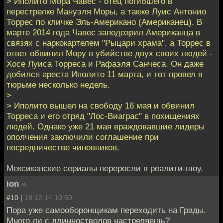
> Иполито Мора Чавес - отец погибшего в
перестрелке Мануэля Моры, а также Луис Антонио
Торрес по кличке Эль-Американо (Американец). В
марте 2014 года Чавес заподозрил Американца в
связях с наркокартелем "Рыцари храма", а Торрес в
ответ обвинил Мору в убийстве двух своих людей -
Хосе Луиса Торреса и Рафаэля Санчеса. Он даже
добился ареста Иполито 11 марта, и тот провел в
тюрьме несколько недель.
>
> Иполито вышел на свободу 16 мая и обвинил
Торреса и его отряд "Лос-Виаграс" в похищениях
людей. Однако уже 21 мая враждовавшие лидеры
ополчения заключили соглашение при
посредничестве чиновников.
Мексиканские сериалы переросли в реалити-шоу.
ion
»
#10 |
18.12.14 10:50
Пора уже самооборонщикам переходить на Грады.
Много ли с длинностволов настреляешь?