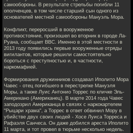
самообороны. В результате стрельбы погибли 11
ополченцев, в том числе старший сын одного из
основателей местной самообороны Мануэль Мора.
Конфликт, переросший в вооруженное
противостояние, произошел во вторник в городе Ла-
Руана, сообщает BBC. Именно в этой местности в
2013 году появились первые вооруженные отряды
вигилантов, которые решили самостоятельно
бороться с преступностью и, в частности,
наркомафией.
Формирования дружинников создавал Иполито Мора
Чавес - отец погибшего в перестрелке Мануэля
Моры, а также Луис Антонио Торрес по кличке Эль-
Американо (Американец). В марте 2014 года Чавес
заподозрил Американца в связях с наркокартелем
"Рыцари храма", а Торрес в ответ обвинил Мору в
убийстве двух своих людей - Хосе Луиса Торреса и
Рафаэля Санчеса. Он даже добился ареста Иполито
11 марта, и тот провел в тюрьме несколько недель.