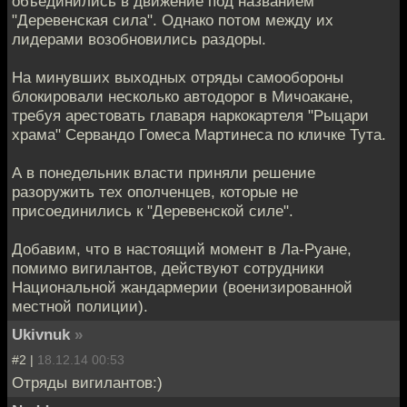
объединились в движение под названием
"Деревенская сила". Однако потом между их
лидерами возобновились раздоры.
На минувших выходных отряды самообороны
блокировали несколько автодорог в Мичоакане,
требуя арестовать главаря наркокартеля "Рыцари
храма" Сервандо Гомеса Мартинеса по кличке Тута.
А в понедельник власти приняли решение
разоружить тех ополченцев, которые не
присоединились к "Деревенской силе".
Добавим, что в настоящий момент в Ла-Руане,
помимо вигилантов, действуют сотрудники
Национальной жандармерии (военизированной
местной полиции).
Ukivnuk
»
#2 |
18.12.14 00:53
Отряды вигилантов:)