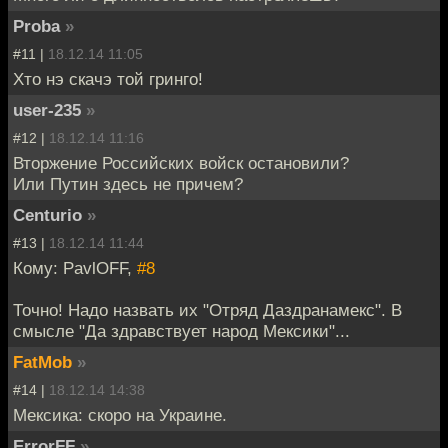
Proba
»
#11 |
18.12.14 11:05
Хто нэ скачэ той гринго!
user-235
»
#12 |
18.12.14 11:16
Вторжение Российских войск остановили?
Или Путин здесь не причем?
Centurio
»
#13 |
18.12.14 11:44
Кому: PavlOFF,
#8
Точно! Надо назвать их "Отряд Даздранамекс". В
смысле "Да здравствует народ Мексики"...
FatMob
»
#14 |
18.12.14 14:38
Мексика: скоро на Украине.
ErrorFF
»