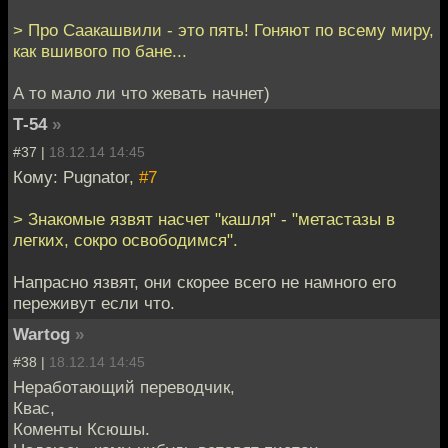
> Про Саакашвили - это пять! Гоняют по всему миру,
как вшивого по бане...
А то мало ли что жевать начнет)
Т-54
»
#37 |
18.12.14 14:45
Кому: Pugnator,
#7
> Знакомые язвят насчет "кашля" - "метастазы в
легких, сокро освободимся".
Напрасно язвят, они скорее всего не намного его
переживут если что.
Wartog
»
#38 |
18.12.14 14:45
Неработающий переводчик,
Квас,
Коменты Ксюшы.