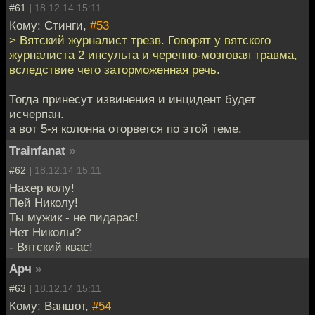
#61 |
18.12.14 15:11
Кому: Стинги,
#53
> Вятский журналист трезв. Говорят у вятского
журналиста 2 инсульта и черепно-мозговая травма,
вследствие чего заторможенная речь.
Тогда принесут извинения и инцидент будет
исчерпан.
а вот 5-я колонна оторвется по этой теме.
Trainfanat
»
#62 |
18.12.14 15:11
Нахер колу!
Пей Николу!
Ты мужик - не пидарас!
Нет Николы?
- Вятский квас!
Арч
»
#63 |
18.12.14 15:11
Кому: Ваншот,
#54