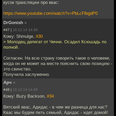
кусок трансляции про квас:
https://www.youtube.com/watch?v=PbLcFlbgdP0
DrGonish
»
#47 |
18.12.14 14:49
Кому: Shmulge,
#30
> Молодец делегат от Чечни. Осадил Ксюшадь по
полной.
Согласен. На всю страну говорить такое о человеке,
когда он не может на месте пояснить свою позицию -
это свинство.
Получила заслуженно.
Арч
»
#48 |
18.12.14 14:49
Кому: Buzy Backson,
#34
Вятский квас, Адидас - в чем же разница для нас?
Квас мы будем пить семьей, Адидас - идет домой!