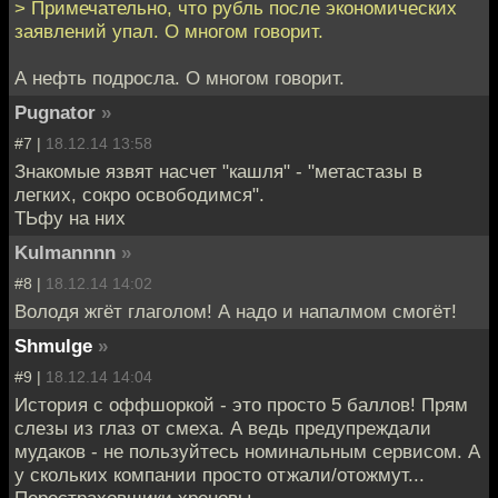
> Примечательно, что рубль после экономических
заявлений упал. О многом говорит.
А нефть подросла. О многом говорит.
Pugnator
»
#7 |
18.12.14 13:58
Знакомые язвят насчет "кашля" - "метастазы в
легких, сокро освободимся".
ТЬфу на них
Kulmannnn
»
#8 |
18.12.14 14:02
Володя жгёт глаголом! А надо и напалмом смогёт!
Shmulge
»
#9 |
18.12.14 14:04
История с оффшоркой - это просто 5 баллов! Прям
слезы из глаз от смеха. А ведь предупреждали
мудаков - не пользуйтесь номинальным сервисом. А
у скольких компании просто отжали/отожмут...
Перестраховщики хреновы.