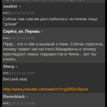
swalker
»
#43 |
18.12.14 14:45
Собчак там совсем расслабилась! истинное лицо
"дождя"
Серёга_из_Перова
»
#44 |
18.12.14 14:45
Пфф... кто о чём а вшивый о бане. Собчак спросила,
почему травят несчастного Макаревича и почему
преследуют семьи террористов в Чечне... вот бы
узнать.
Sherp
»
#45 |
18.12.14 14:49
Вятский квас
http://www.youtube.com/watch?v=g3i5GU3azck
Ravenblack
»
#46 |
18.12.14 14:49