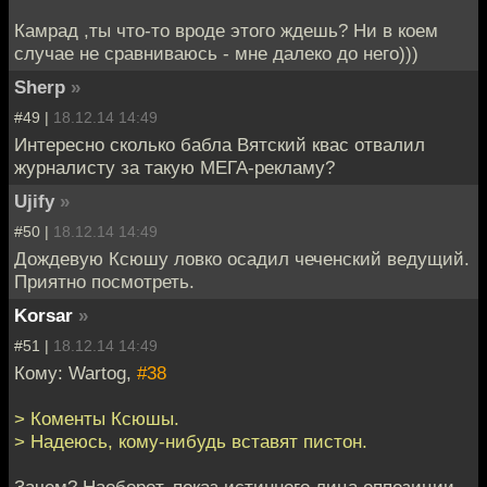
Камрад ,ты что-то вроде этого ждешь? Ни в коем
случае не сравниваюсь - мне далеко до него)))
Sherp
»
#49 |
18.12.14 14:49
Интересно сколько бабла Вятский квас отвалил
журналисту за такую МЕГА-рекламу?
Ujify
»
#50 |
18.12.14 14:49
Дождевую Ксюшу ловко осадил чеченский ведущий.
Приятно посмотреть.
Korsar
»
#51 |
18.12.14 14:49
Кому: Wartog,
#38
> Коменты Ксюшы.
> Надеюсь, кому-нибудь вставят пистон.