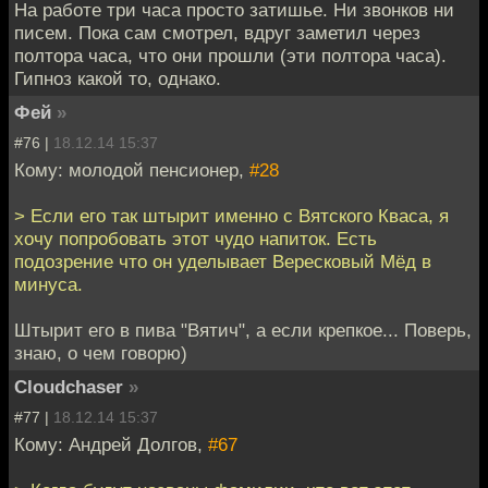
На работе три часа просто затишье. Ни звонков ни
писем. Пока сам смотрел, вдруг заметил через
полтора часа, что они прошли (эти полтора часа).
Гипноз какой то, однако.
Фей
»
#76 |
18.12.14 15:37
Кому: молодой пенсионер,
#28
> Если его так штырит именно с Вятского Кваса, я
хочу попробовать этот чудо напиток. Есть
подозрение что он уделывает Вересковый Мёд в
минуса.
Штырит его в пива "Вятич", а если крепкое... Поверь,
знаю, о чем говорю)
Cloudchaser
»
#77 |
18.12.14 15:37
Кому: Андрей Долгов,
#67