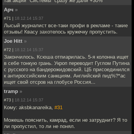
так акции "Системы" сразу же дали +30%
Арч
»
#71 |
18.12.14 15:37
Лысый журналист все-таки профи в рекламе - такие
отзывы! Квасу захотелось кружечку пропустить.
Joe Hitt
»
#72 |
18.12.14 15:37
Закончилось. Ксюша отпиарилась. 5-я колонна ищет
в себе тонкую грань. Укроп переводит Гуглом Путина
с русского на бандерожидовский. ЦБ присоединился
к антироссийским санкциям. Английский пид%?*ас
ищет свой отсров на глобусе Россия...
tramp
»
#73 |
18.12.14 15:37
Кому: aksbkanareika,
#31
Можешь пояснить, камрад, если не затруднит? Я то
ли пропустил, то ли не понял.