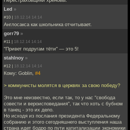
Led
»
#10 |
18.12.14 14:14
Англосакса как школьника отчитывает.
gorr79
»
#11 |
18.12.14 14:14
"Привет подругам тёти" — это 5!
stahlnoy
»
#12 |
18.12.14 14:14
Кому: Goblin,
#4
> коммунисты молятся в церквях за свою победу?
Это мне неизвестно, если так, то у нас "свобода
совести и вероисповедания", так что хоть с бубном
в танец - это их дело.
Но исходя из послания президента Федеральному
собранию и этого сегодняшнего выступления наша
страна идет бодро по пути катитализации экономики