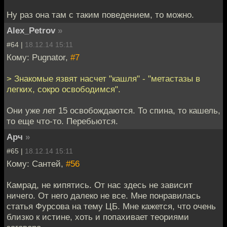
Ну раз она там с таким поведением, то можно.
Alex_Petrov
»
#64 |
18.12.14 15:11
Кому: Pugnator,
#7
> Знакомые язвят насчет "кашля" - "метастазы в
легких, сокро освободимся".
Они уже лет 15 освобождаются. То спина, то кашель,
то еще что-то. Перебьются.
Арч
»
#65 |
18.12.14 15:11
Кому: Сантей,
#56
Камрад, не кипятись. От нас здесь не зависит
ничего. От него далеко не все. Мне понравилась
статья Фурсова на тему ЦБ. Мне кажется, что очень
близко к истине, хоть и попахивает теориями