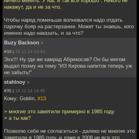
ничего менять. У нас и так все хорошо". Никого не
накажут, да и не за что.
Чтобы народ поменьше волновался надо отдать
парочку бояр на растерзание. Может ты знаешь, кого
именно надо наказать, и за что?
Buzy Backson
»
#34 |
18.12.14 14:43
Эхх!!! Ну где же камрад Абрикосов? Он бы мигом
выдал поэму на тему "ИЗ Кирова напиток теперь уж
не забыть!"
stahlnoy
»
#35 |
18.12.14 14:45
Кому: Goblin,
#13
> многие это заметили примерно в 1985 году
> а ты как?
Позволю себе не согласиться - далеко не многие это
заметили в 1985 году, и даже в 2008 не все это