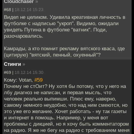
Cloudchaser
»
#68 |
18.12.14 15:23
Видел не целиком. Удивила креативная личность в
футболке с надписью "укроп". Видимо, ожидали
увидеть Путина в футболке "ватник". Поди,
разочаровались.
Камрады, а кто помнит рекламу вятского кваса, где
(цитирую) "вятский, пенный, охуенный"?
Стинги
»
#69 |
18.12.14 15:30
Кому: Votan,
#59
Почему не стОит? Ну хотя бы потому, что у него на
лбу диагноз не написан, и первая мысль, что
человек реально выпимши. Плюс ему, наверно,
самому немного неудобно, что над ним смеются, но
это уже его желание. Хочет работать - ну так газеты
и интернет в помощь. Например, у меня вот
проблемы с дикцией, но я хочу быть комментатором
на радио. Я же не бегу на радио с требованием меня