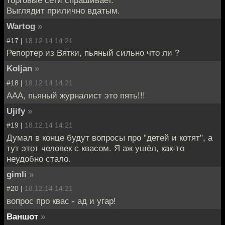
торговые сети спрашивает.
Выглядит прилично вдатым.
Wartog
»
#17 |
18.12.14 14:21
Репортер из Вятки, пьяный сильно что ли ?
Koljan
»
#18 |
18.12.14 14:21
ААА, пьяный журналист это пять!!!
Ujify
»
#19 |
18.12.14 14:21
Думал в конце будут вопросы про "детей и котят", а
тут этот человек с квасом. Я аж ушёл, как-то
неудобно стало.
gimli
»
#20 |
18.12.14 14:21
вопрос про квас - ад и угар!
Ваншот
»