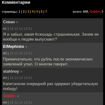
Комментарии
cтраницы: 1 |
2
|
3
|
4
|
5
|
6
|
7
всего: 668,
Goblin
: 3
Севан
»
#1 |
18.12.14 13:51
Я и забыл, какая Ксюшадь страшненькая. Зачем ее
вообще к людям выпускают?
ElMephisto
»
#2 |
18.12.14 13:51
Примечательно, что рубль после экономических
заявлений упал. О многом говорит.
stahlnoy
»
#3 |
18.12.14 13:52
Капитализм очередной раз одержал убедительную
победу!
Goblin
»
#4 |
18.12.14 13:52