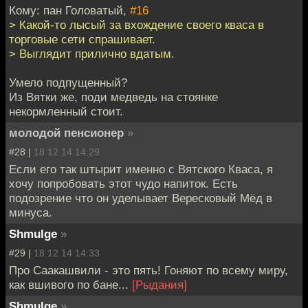
Кому: пан Головатый,
#16
> Какой-то лысый за вхождение своего кваса в
торговые сети спрашивает.
> Выглядит прилично вдатым.
Умело подпущенный?
Из Вятки же, поди медведь на стоянке
некормленный стоит.
молодой пенсионер
»
#28 |
18.12.14 14:29
Если его так штырит именно с Вятского Кваса, я
хочу попробовать этот чудо напиток. Есть
подозрение что он уделывает Вересковый Мёд в
минуса.
Shmulge
»
#29 |
18.12.14 14:33
Про Саакашвили - это пять! Гоняют по всему миру,
как вшивого по бане...
[Рыдания]
Shmulge
»