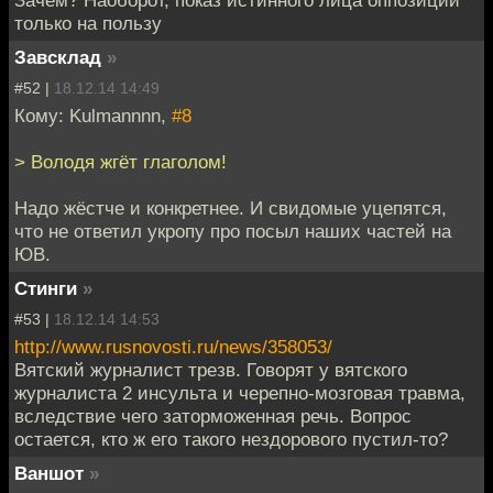
Зачем? Наоборот, показ истинного лица оппозиции
только на пользу
Завсклад
»
#52 |
18.12.14 14:49
Кому: Kulmannnn,
#8
> Володя жгёт глаголом!
Надо жёстче и конкретнее. И свидомые уцепятся,
что не ответил укропу про посыл наших частей на
ЮВ.
Стинги
»
#53 |
18.12.14 14:53
http://www.rusnovosti.ru/news/358053/
Вятский журналист трезв. Говорят у вятского
журналиста 2 инсульта и черепно-мозговая травма,
вследствие чего заторможенная речь. Вопрос
остается, кто ж его такого нездорового пустил-то?
Ваншот
»