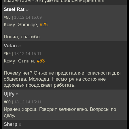
прайм-тайм - это уже не баблом меряется!!!
Steel Rat
»
#58 |
18.12.14 15:09
Кому: Shmulge,
#25
Понял, спасибо.
Votan
»
#59 |
18.12.14 15:11
Кому: Стинги,
#53
Почему нет? Он же не представляет опасности для
общества. Молодец. Несмотря на состояние
здоровья продолжает работать.
Ujify
»
#60 |
18.12.14 15:11
Иранец хорош. Говорит великолепно. Вопросы по
делу.
Sherp
»