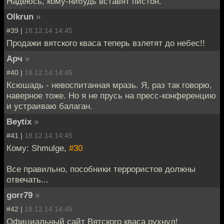
Надеюсь, кому-нибудь вставят пистон.
Olkrun
»
#39 |
18.12.14 14:45
Продажи вятского кваса теперь взлетят до небес!!
Арч
»
#40 |
18.12.14 14:45
Ксюшадь - невоспитанная мразь. Я, раз так говорю,
наверное тоже. Но я не прусь на пресс-конференцию
и устраиваю балаган.
Beytix
»
#41 |
18.12.14 14:45
Кому: Shmulge,
#30
Все правильно, пособники террористов должны
отвечать...
gorr79
»
#42 |
18.12.14 14:45
Официальный сайт Вятского кваса рухнул!