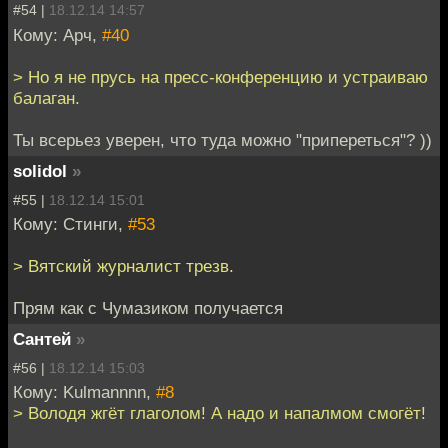
#54 |
18.12.14 14:57
Кому: Арч,
#40
> Но я не прусь на пресс-конференцию и устраиваю
балаган.
Ты всерьез уверен, что туда можно "припереться"? ))
solidol
»
#55 |
18.12.14 15:01
Кому: Стинги,
#53
> Вятский журналист трезв.
Прям как с Чумазиком получается
Сантей
»
#56 |
18.12.14 15:03
Кому: Kulmannnn,
#8
> Володя жгёт глаголом! А надо и напалмом смогёт!