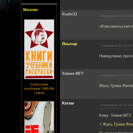
Магазин
Kvahr33
отправлено 24.12.14 
«Комсомольская пр
Янычар
отправлено 24.12.14 
Немедленно прого
Химик-МГУ
отправлено 24.12.14 
Советские
Жаль Грэма Филип
учебники 1940-50х
годов
Korsar
отправлено 24.12.14 
Кому: Химик-МГУ,
> Жаль Грэма Фил