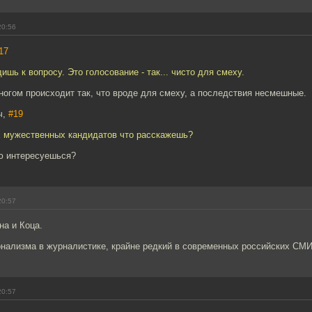
20:56
17
ишь к вопросу. Это голосование - так... чисто для смеху.
многом происходит так, что вроде для смеху, а последствия несмешные.
ч,
#19
х мужественных кандидатов что расскажешь?
ью интересуешься?
20:57
а и Коца.
нализма в журналистике, крайне редкий в современных российских СМИ
20:57