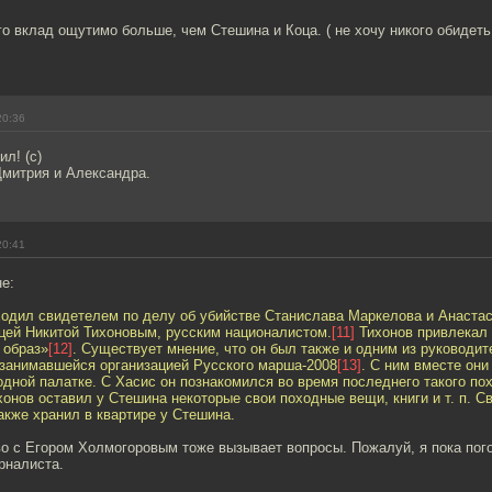
о вклад ощутимо больше, чем Стешина и Коца. ( не хочу никого обидет
20:36
л! (с)
Дмитрия и Александра.
20:41
е:
ходил свидетелем по делу об убийстве Станислава Маркелова и Анастас
йцей Никитой Тихоновым, русским националистом.
[11]
Тихонов привлекал 
 образ»
[12]
. Существует мнение, что он был также и одним из руководит
 занимавшейся организацией Русского марша-2008
[13]
. С ним вместе они
дной палатке. С Хасис он познакомился во время последнего такого пох
хонов оставил у Стешина некоторые свои походные вещи, книги и т. п. 
акже хранил в квартире у Стешина.
о с Егором Холмогоровым тоже вызывает вопросы. Пожалуй, я пока пого
рналиста.