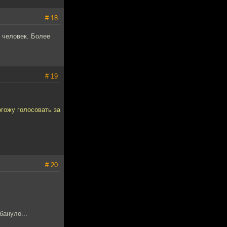
# 18
 человек. Более
# 19
гожу голосовать за
# 20
бануло...