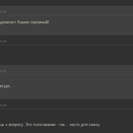
20:42
журналист Кашин скромный!
20:46
20:47
есурс.
20:48
ь к вопросу. Это голосование - так... чисто для смеху.