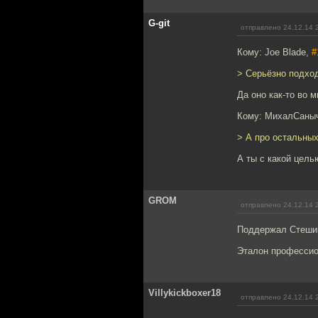
G-git
отправлено 24.12.14 
Кому: Joe Blade,
#
> Серьёзно подход
Да оно как-то во 
Кому: МихалСаны
> А про остальны
А ты с какой цел
GROM
отправлено 24.12.14 
Поддержал Стешин
Эталон профессио
Villykickboxer18
отправлено 24.12.14 