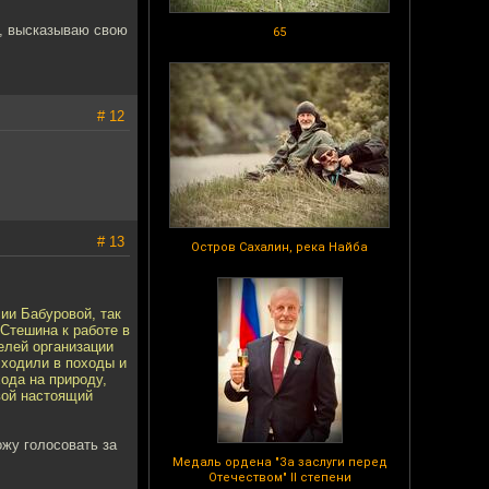
ь, высказываю свою
65
# 12
# 13
Остров Сахалин, река Найба
ии Бабуровой, так
Стешина к работе в
елей организации
 ходили в походы и
ода на природу,
Свой настоящий
жу голосовать за
Медаль ордена "За заслуги перед
Отечеством" II степени