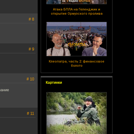
Атака БПЛА на Геленджик и
открытие Ормузского пролива
# 8
# 9
Клеопатра, часть 2: финансовое
болото
# 10
Картинки
вание
# 11