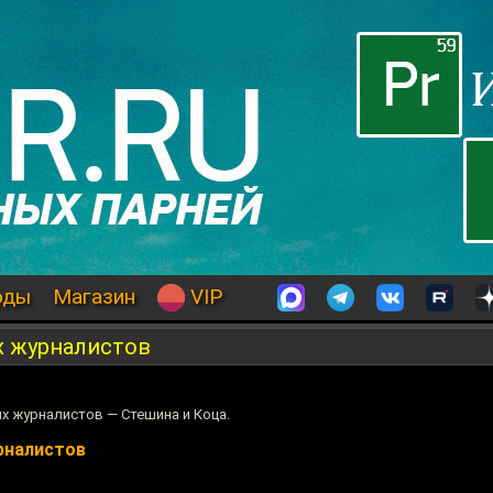
оды
Магазин
VIP
х журналистов
х журналистов — Стешина и Коца.
рналистов