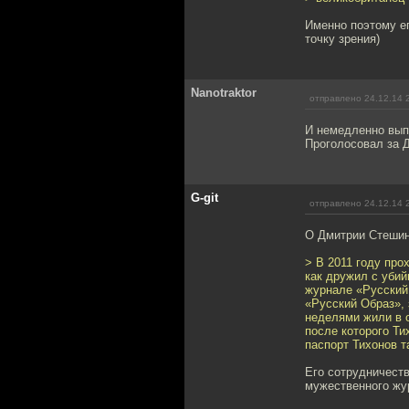
Именно поэтому ег
точку зрения)
Nanotraktor
отправлено 24.12.14 
И немедленно выпи
Проголосовал за 
G-git
отправлено 24.12.14 
О Дмитрии Стешин
> В 2011 году про
как дружил с уби
журнале «Русский
«Русский Образ»,
неделями жили в о
после которого Ти
паспорт Тихонов т
Его сотрудничеств
мужественного жу