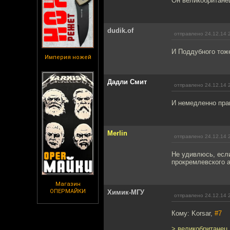
Он великобританец
dudik.of
отправлено 24.12.14 
И Поддубного тоже
Империя ножей
Дадли Смит
отправлено 24.12.14 
И немедленно пра
Merlin
отправлено 24.12.14 
Не удивлюсь, если
прокремлевского а
Магазин
ОПЕРМАЙКИ
Химик-МГУ
отправлено 24.12.14 
Кому: Korsar,
#7
> великобританец