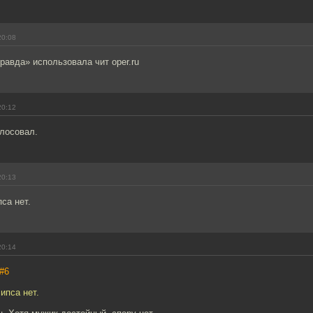
20:08
авда» использовала чит oper.ru
20:12
лосовал.
20:13
са нет.
20:14
#6
ипса нет.