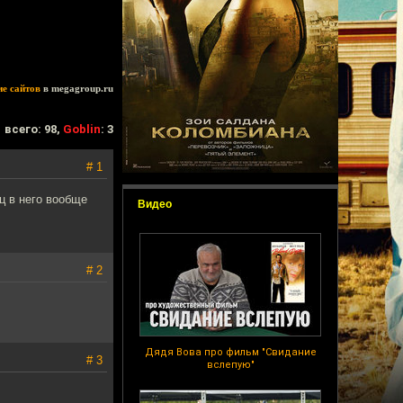
ие сайтов
в megagroup.ru
всего: 98,
Goblin
: 3
# 1
ц в него вообще
Видео
# 2
Дядя Вова про фильм "Свидание
# 3
вслепую"