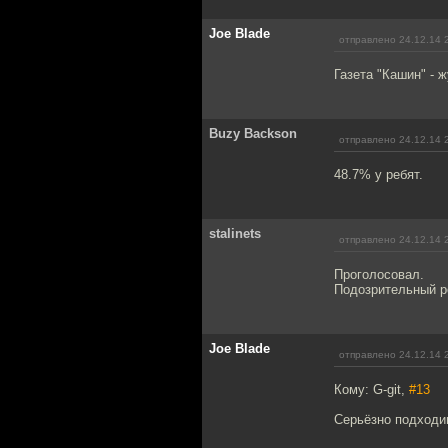
Joe Blade
отправлено 24.12.14 
Газета "Кашин" - 
Buzy Backson
отправлено 24.12.14 
48.7% у ребят.
stalinets
отправлено 24.12.14 
Проголосовал.
Подозрительный р
Joe Blade
отправлено 24.12.14 
Кому: G-git,
#13
Серьёзно подходиш