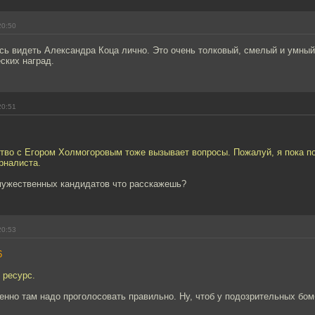
20:50
сь видеть Александра Коца лично. Это очень толковый, смелый и умный
ских наград.
20:51
тво с Егором Холмогоровым тоже вызывает вопросы. Пожалуй, я пока по
рналиста.
мужественных кандидатов что расскажешь?
20:53
6
 ресурс.
нно там надо проголосовать правильно. Ну, чтоб у подозрительных бом