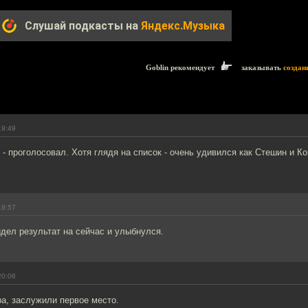
Слушай подкасты на
Яндекс.Музыка
Goblin рекомендует
заказывать
создан
19:49
- проголосовал. Хотя глядя на список - очень удивился как Стешин и Ко
19:57
дел результат на сейчас и улыбнулся.
20:06
ра, заслужили первое место.