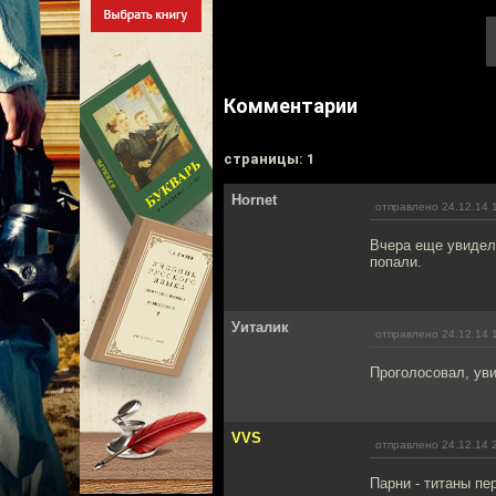
Комментарии
cтраницы: 1
Hornet
отправлено 24.12.14 
Вчера еще увидел 
попали.
Уиталик
отправлено 24.12.14 
Проголосовал, уви
VVS
отправлено 24.12.14 
Парни - титаны пе