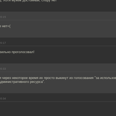
. Хотя мужик достойный, спору нет
20:15
 нет=(
20:17
вильно проголосовал!
20:33
 через некоторое время их просто выкинут из голосования "за использо
дминистративного ресурса".
20:34