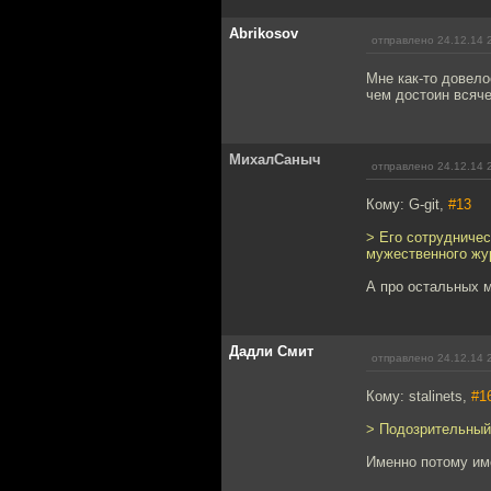
Abrikosov
отправлено 24.12.14 
Мне как-то довело
чем достоин всяче
МихалСаныч
отправлено 24.12.14 
Кому: G-git,
#13
> Его сотрудничес
мужественного жу
А про остальных 
Дадли Смит
отправлено 24.12.14 
Кому: stalinets,
#1
> Подозрительный
Именно потому име