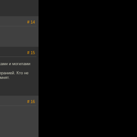
# 14
# 15
ками и могилами
ранией. Кто не
мнят.
# 16