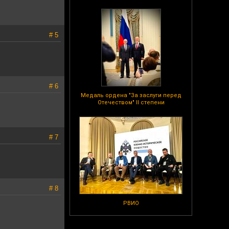
# 5
# 6
Медаль ордена "За заслуги перед
Отечеством" II степени
# 7
# 8
РВИО