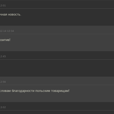
12:01
чная новость.
12.14 12:34
озитив!
12:45
12:56
словам благодарности польским товарищам!
13:02