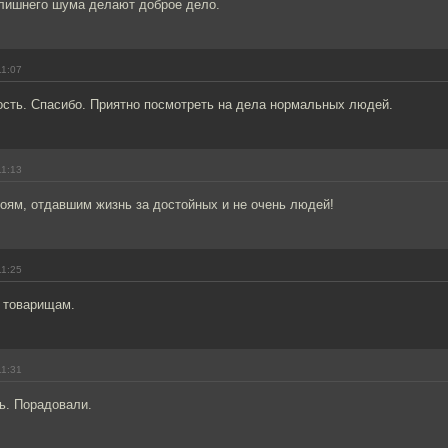
 лишнего шума делают доброе дело.
11:07
ость. Спасибо. Приятно посмотреть на дела нормальных людей.
11:13
оям, отдавшим жизнь за достойных и не очень людей!
11:25
 товарищам.
11:31
ь. Порадовали.