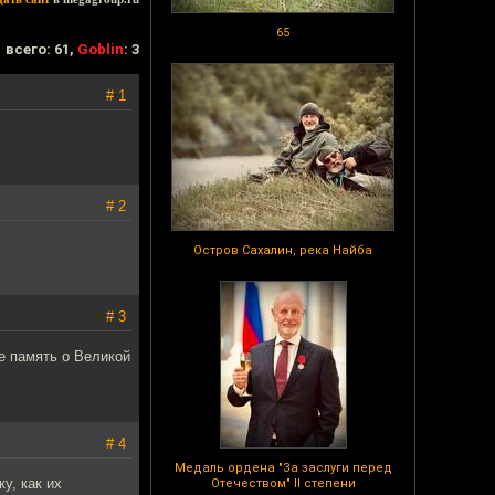
65
всего: 61,
Goblin
: 3
# 1
# 2
Остров Сахалин, река Найба
# 3
ие память о Великой
# 4
Медаль ордена "За заслуги перед
у, как их
Отечеством" II степени