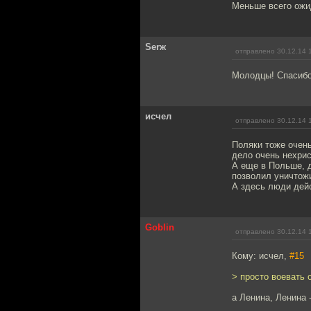
Меньше всего ожи
Serж
отправлено 30.12.14 
Молодцы! Спасибо
исчел
отправлено 30.12.14 
Поляки тоже очень
дело очень нехрис
А еще в Польше, 
позволил уничтожи
А здесь люди дей
Goblin
отправлено 30.12.14 
Кому: исчел,
#15
> просто воевать 
а Ленина, Ленина 