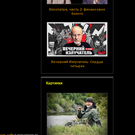
Клеопатра, часть 2: финансовое
болото
Вечерний Излучатель: Сердца
четырех
Картинки
дать сайт
в megagroup.ru