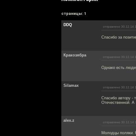
cтраницы: 1
DDQ
отправлено 30.12.14 
Спасибо за позити
Кракозябра
отправлено 30.12.14 
Однако есть люди,
Silamax
отправлено 30.12.14 
Спасибо автору - 
Отечественной. А в
alex.z
отправлено 30.12.14 
Молодцы поляки. К