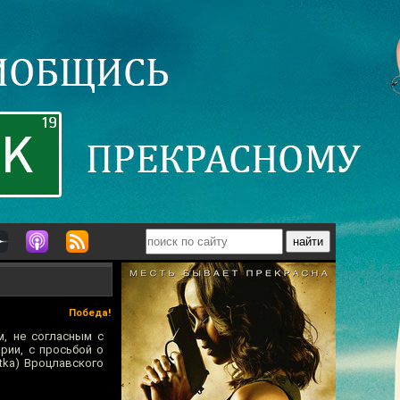
Победа!
м, не согласным с
рии, с просьбой о
tka) Вроцлавского