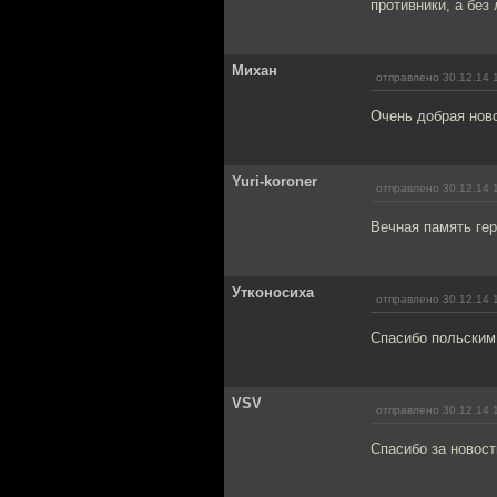
противники, а без
Михан
отправлено 30.12.14 
Очень добрая нов
Yuri-koroner
отправлено 30.12.14 
Вечная память гер
Утконосиха
отправлено 30.12.14 
Спасибо польским
VSV
отправлено 30.12.14 
Спасибо за новост