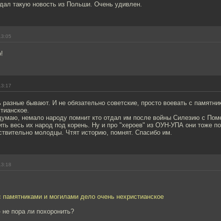
дал такую новость из Польши. Очень удивлен.
13:05
!
13:17
 разные бывают. И не обязательно советские, просто воевать с памятни
тианское.
думаю, немало народу помнит кто отдал им после войны Силезию с Поме
ть весь их народ под корень. Ну и про "хероев" из ОУН-УПА они тоже по
ствительно молодцы. Чтят историю, помнят. Спасибо им.
13:18
с памятниками и могилами дело очень нехристианское
- не пора ли похоронить?