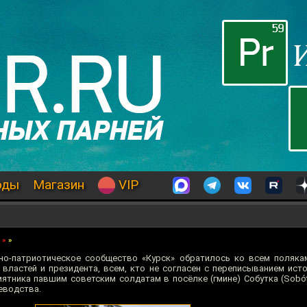
оды
Магазин
VIP
»
»
но-патриотическое сообщество «Курск» обратилось ко всем поляка
властей и президента, всем, кто не согласен с переписыванием исто
ятника павшим советским солдатам в посёлке (гмине) Собутка (Sobó
еводства.