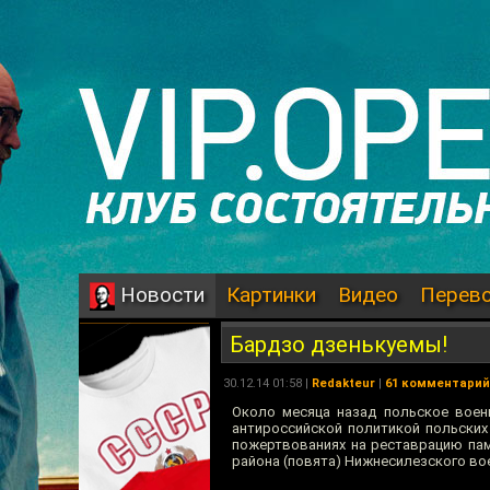
Картинки
Видео
Перев
Новости
Бардзо дзенькуемы!
30.12.14 01:58 |
Redakteur
|
61 комментарий
Около месяца назад польское воен
антироссийской политикой польских 
пожертвованиях на реставрацию пам
района (повята) Нижнесилезского во