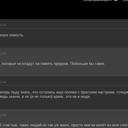
10:55
вную новость.
11:02
 которые не кладут на память предков. Побольше бы таких.
11:04
теперь буду знать, что остались еще поляки с братским настроем, чтящ
едь нынче, в их (и не только) краях, это не в моде.
11:04
 счастью, таких людей не так уж мало, просто они не вопят во всю глотк