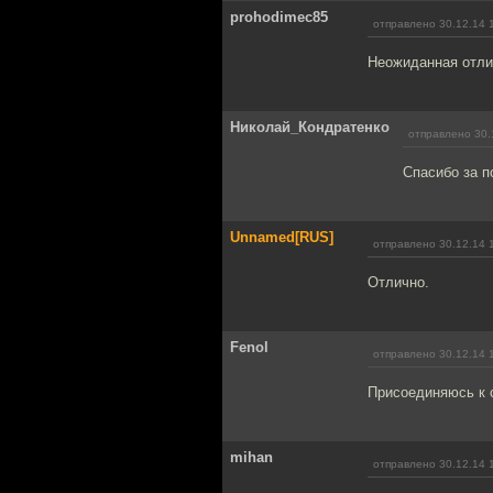
prohodimec85
отправлено 30.12.14 
Неожиданная отли
Николай_Кондратенко
отправлено 30.
Спасибо за п
Unnamed[RUS]
отправлено 30.12.14 
Отлично.
Fenol
отправлено 30.12.14 
Присоединяюсь к 
mihan
отправлено 30.12.14 