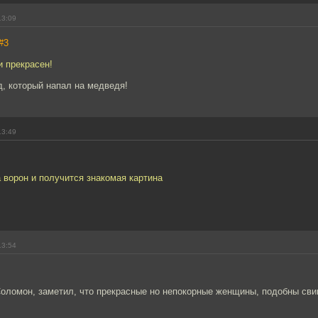
13:09
#3
и прекрасен!
, который напал на медведя!
13:49
 ворон и получится знакомая картина
13:54
оломон, заметил, что прекрасные но непокорные женщины, подобны сви