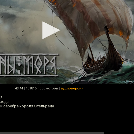
43:44
|
101815 просмотров
|
аудиоверсия
ря
ьреда
 и серебре короля Этельреда