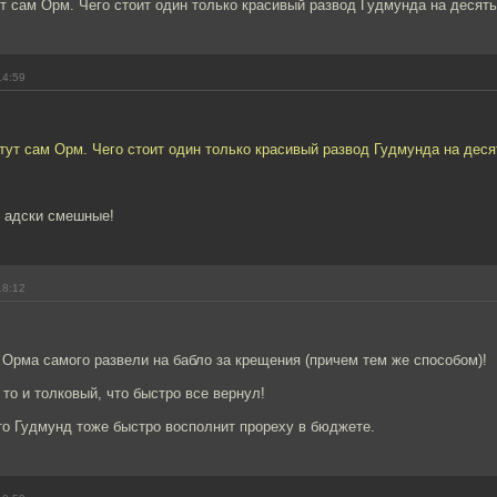
т сам Орм. Чего стоит один только красивый развод Гудмунда на десять 
14:59
тут сам Орм. Чего стоит один только красивый развод Гудмунда на десят
- адски смешные!
18:12
 Орма самого развели на бабло за крещения (причем тем же способом)!
 то и толковый, что быстро все вернул!
то Гудмунд тоже быстро восполнит прореху в бюджете.