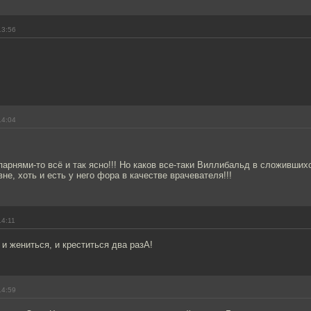
13:56
14:04
 парнями-то всё и так ясно!!! Но каков все-таки Виллибальд в сложивших
вне, хоть и есть у него фора в качестве врачевателя!!!
14:11
и жениться, и креститься два разА!
14:59