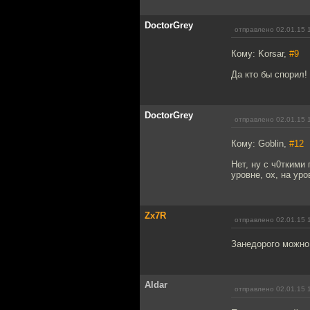
DoctorGrey
отправлено 02.01.15 
Кому: Korsar,
#9
Да кто бы спорил!
DoctorGrey
отправлено 02.01.15 
Кому: Goblin,
#12
Нет, ну с ч0ткими
уровне, ох, на уро
Zx7R
отправлено 02.01.15 
Занедорого можно 
Aldar
отправлено 02.01.15 