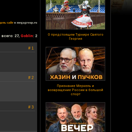
дать сайт
в megagroup.ru
О предстоящем Турнире Святого
всего: 27,
Goblin
: 2
Георгия
# 1
# 2
Признание Меркель и
возвращение России в большой
спорт
# 3