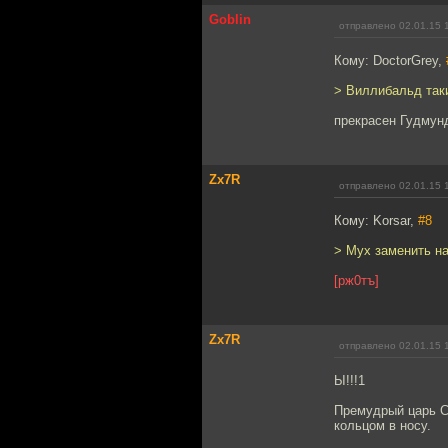
Goblin
отправлено 02.01.15 
Кому: DoctorGrey,
> Виллибальд так
прекрасен Гудмунд
Zx7R
отправлено 02.01.15 
Кому: Korsar,
#8
> Мух заменить на
[рж0тъ]
Zx7R
отправлено 02.01.15 
Ы!!!1
Премудрый царь С
кольцом в носу.