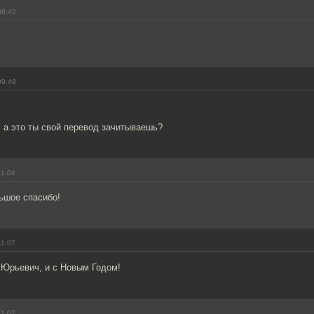
08:42
09:49
 а это ты свой перевод зачитываешь?
11:04
ьшое спасибо!
11:07
 Юрьевич, и с Новым Годом!
11:07