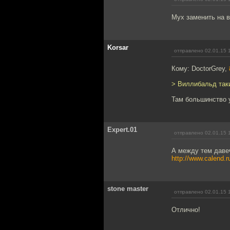
Мух заменить на в
Korsar
отправлено 02.01.15 
Кому: DoctorGrey,
> Виллибальд так
Там большинство 
Expert.01
отправлено 02.01.15 
А между тем даве
http://www.calend.r
stone master
отправлено 02.01.15 
Отлично!