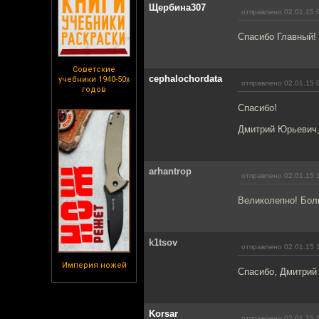
Щербина307
отправлено 02.01.15 
Спасибо Главный!
Советские
cephalochordata
учебники 1940-50х
отправлено 02.01.15 
годов
Спасибо!
Дмитрий Юрьевич,
arhantrop
отправлено 02.01.15 
Великолепно! Бол
k1tsov
отправлено 02.01.15 
Империя ножей
Спасибо, Дмитрий
Korsar
отправлено 02.01.15 