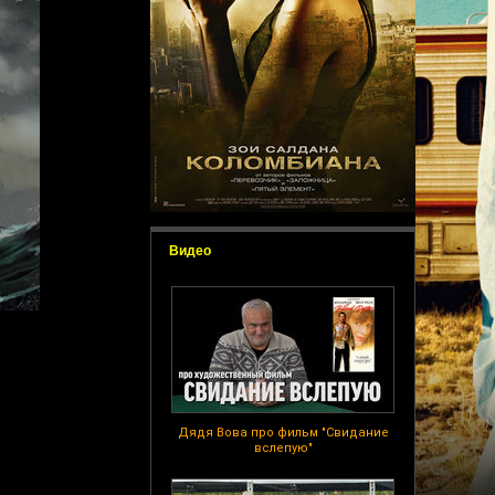
Видео
Дядя Вова про фильм "Свидание
вслепую"