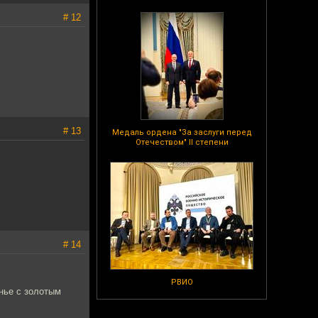
# 12
# 13
Медаль ордена "За заслуги перед
Отечеством" II степени
# 14
РВИО
нье с золотым