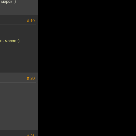
марок :)
# 19
ь марок :)
# 20