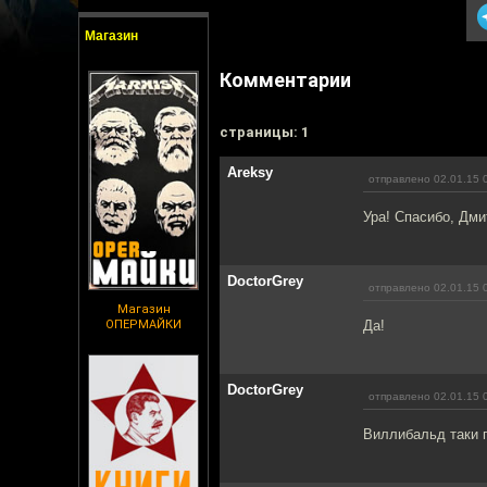
Магазин
Комментарии
cтраницы: 1
Areksy
отправлено 02.01.15 
Ура! Спасибо, Дм
DoctorGrey
отправлено 02.01.15 
Магазин
ОПЕРМАЙКИ
Да!
DoctorGrey
отправлено 02.01.15 
Виллибальд таки п