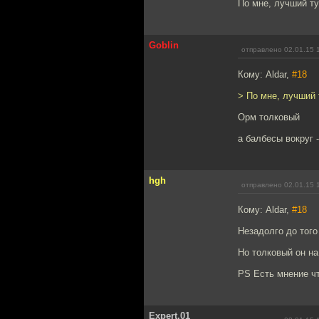
По мне, лучший ту
Goblin
отправлено 02.01.15 
Кому: Aldar,
#18
> По мне, лучший 
Орм толковый
а балбесы вокруг 
hgh
отправлено 02.01.15 
Кому: Aldar,
#18
Незадолго до того
Но толковый он на
PS Есть мнение ч
Expert.01