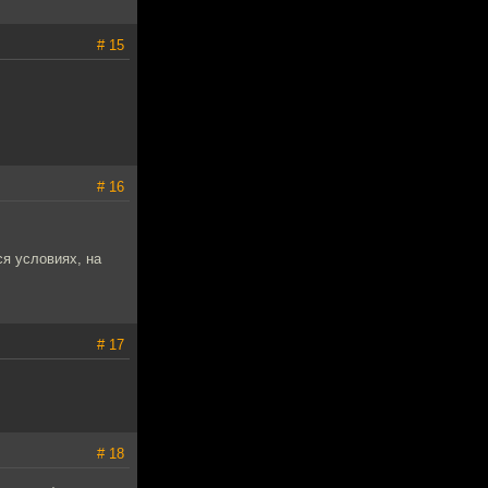
# 15
# 16
ся условиях, на
# 17
# 18