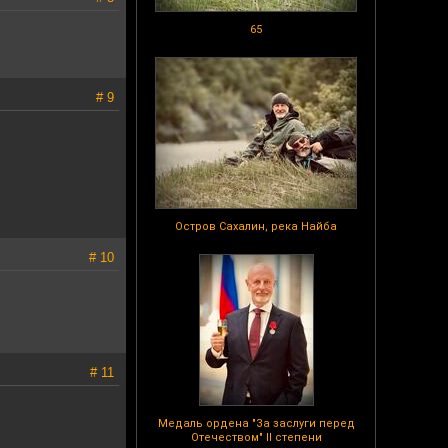
65
# 9
Остров Сахалин, река Найба
# 10
# 11
Медаль ордена "За заслуги перед
Отечеством" II степени