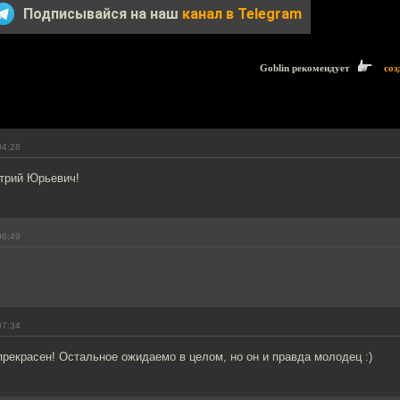
Подписывайся на наш
канал в Telegram
Goblin рекомендует
соз
04:28
итрий Юрьевич!
06:49
07:34
рекрасен! Остальное ожидаемо в целом, но он и правда молодец :)