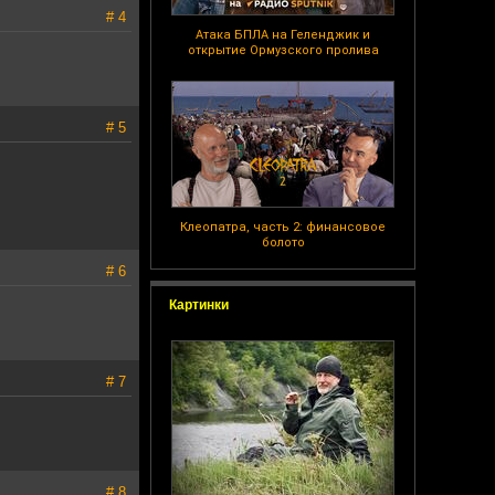
# 4
Атака БПЛА на Геленджик и
открытие Ормузского пролива
# 5
Клеопатра, часть 2: финансовое
болото
# 6
Картинки
# 7
# 8