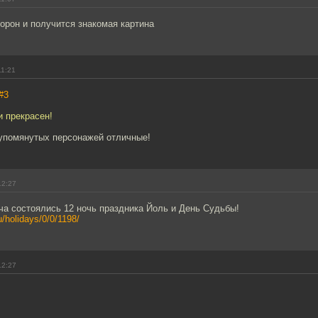
орон и получится знакомая картина
11:21
#3
и прекрасен!
упомянутых персонажей отличные!
12:27
ча состоялись 12 ночь праздника Йоль и День Судьбы!
u/holidays/0/0/1198/
12:27