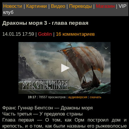
Новости
|
Картинки
|
Видео
|
Переводы
|
Магазин
|
VIP
клуб
Драконы моря 3 - глава первая
14.01.15 17:59
|
Goblin
|
16 комментариев
19:17
|
78557 просмотров
|
аудиоверсия
|
скачать
Франс Гуннар Бентсон — Драконы моря
Часть третья — У пределов страны
Глава первая — О том, как Орм построил дом и
крепость, и о том, как были названы его рыжеволосые