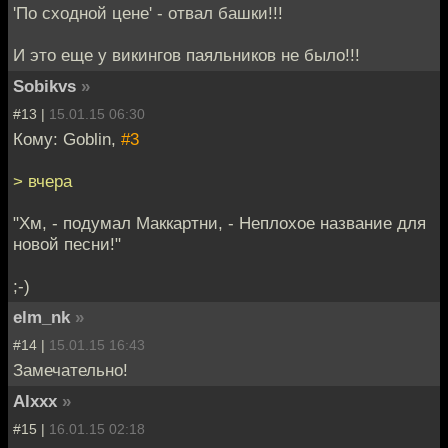
'По сходной цене' - отвал башки!!!
И это еще у викингов паяльников не было!!!
Sobikvs
»
#13 |
15.01.15 06:30
Кому: Goblin,
#3
> вчера
"Хм, - подумал Маккартни, - Неплохое название для
новой песни!"
;-)
elm_nk
»
#14 |
15.01.15 16:43
Замечательно!
Alxxx
»
#15 |
16.01.15 02:18