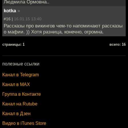
Людмила Ормовна..
kotka
»
#16 |
16.01.15 13:40
Рассказы про викингов чем-то напоминают рассказы
о мафии. )) Хотя разница, конечно, огромна.
cтраницы: 1
всего: 16
полезные ссылки
Канал в Telegram
Канал в MAX
Группа в Контакте
Канал на Rutube
Канал в Дзен
Видео в iTunes Store