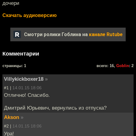
дочери
Скачать аудиоверсию
Смотри ролики Гоблина на
канале Rutube
Комментарии
cтраницы: 1
всего: 16,
Goblin
: 2
Villykickboxer18
»
#1 |
14.01.15 18:06
Отлично! Спасибо.
Дмитрий Юрьевич, вернулись из отпуска?
Akson
»
#2 |
14.01.15 18:06
Ура!