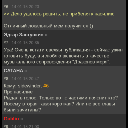
#6 |
14.01.15 20:23
>> Дело удалось решить, не прибегая к насилию
Отличный локальный мем получится ))
Эдгар Заступкин
»
#7 |
14.01.15 20:35
Ура! Очень кстати свежая публикация - сейчас ужин
готовить буду, а я люблю включить в качестве
музыкального сопровождения "Драконов моря".
CATAHA
»
#8 |
14.01.15 20:47
Кому: sidewinder,
#6
Про насилие
Рыдал в голос. Только вот с частями пояснит кто?
Посему вторая такая короткая? Или не все главы
были зачитаны?
Goblin
»
#9 |
14.01.15 21:00