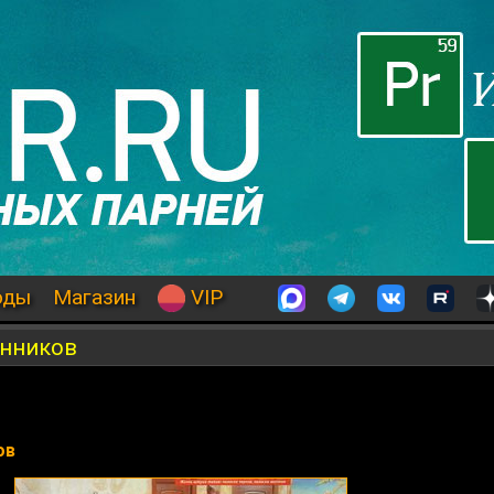
оды
Магазин
VIP
енников
ов