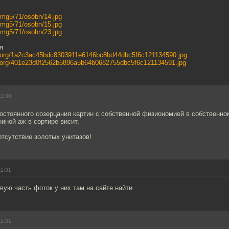
/img5/71/osobn/14.jpg
/img5/71/osobn/15.jpg
/img5/71/osobn/23.jpg
я
info/org/1a2c3ac45bdc8303911e6146bc8bd44dbc5f6c121134590.jpg
info/org/401e23d0f2562b5896a5b64b0682755dbc5f6c121134591.jpg
11:30
остоянного созерцания картин с собственной физиономией в собственн
ниной аж в сортире висит.
отсутствие золотых унитазов!
11:31
рвую часть фоток у них там на сайте найти.
11:31