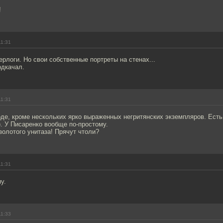
!
11:31
ерлоги. Но свои собственные портреты на стенах...
одкачал.
11:31
оде, кроме нескольких ярко выраженных негритянских экземпляров. Ест
. У Писаренко вообще по-простому.
 золотого унитаза! Прячут чтоли?
11:31
у.
11:33