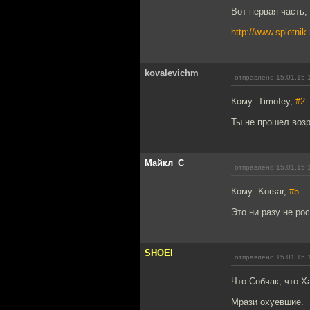
Вот первая часть,
http://www.spletnik
kovalevichm
отправлено 15.01.15 
Кому: Timofey,
#2
Ты не прошел воз
Майкл_С
отправлено 15.01.15 
Кому: Korsar,
#5
Это ни разу не р
SHOEI
отправлено 15.01.15 
Что Собчак, что Х
Мрази охуевшие.