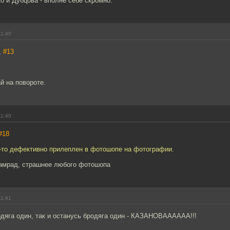
о и Дубцова - вполне себе скромно.
11:40
,
#13
й на повороте.
11:40
#18
к-то дефективно прилеплен в фотошопе на фотографии.
камрад, страшнее любого фотошопа
11:41
одяга один, так и останусь бродяга один - КАЗАНОВАААААА!!!