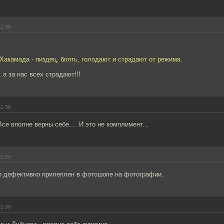
11:36
 Хакамада - пиздец, блять, голодают и страдают от режима.
, а за нас всех страдают!!!
11:39
се вполне верны себе.... И это не комплимент...
11:39
то дефективно прилеплен в фотошопе на фотографии.
11:39