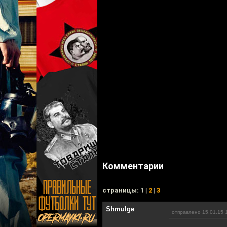
Комментарии
cтраницы: 1 |
2
|
3
Shmulge
отправлено 15.01.15 