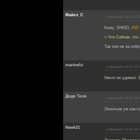
Майкл_С
отправлено 15.01.15 
Кому: SHOEI,
#15
> Что Собчак, что
Так они не за себя
marinelzi
отправлено 15.01.15 
Никто не удивил. В
Дядя Толя
отправлено 15.01.15 
Леонтьев уж как-
Hawk21
отправлено 15.01.15 