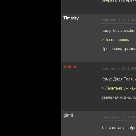
Зверева, Писаренк
Timofey
отправлено 15.01.15 
Кому: kovalevichm
> Ты не прошел
Проверишь трамва
Goblin
отправлено 15.01.15 
Кому: Дядя Толя,
> Леонтьев уж ка
реальная жизнь, 
gimli
отправлено 15.01.15 
Так и останусь бр