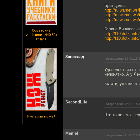
Брынцалов
http://ru.warnet.ws
http://ru.warnet.ws
http://ru.warnet.ws
Галина Вишневска
Советские
http://f10.ifotki.
учебники 1940-50х
http://f10.ifotki.
годов
Завсклад
отправлено 15.01.15 
Удовольствие от п
непонятно. А у Ле
Кстати, удивляет 
SecondLife
отправлено 15.01.15 
Что-то не смог пе
Империя ножей
Memel
отправлено 15.01.15 