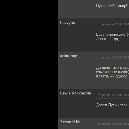
Путинский ампир!!
heavyhs
отправлено 15.01.15 
Есть и неплохие б
Леонтьев да, не п
artmoney
отправлено 15.01.15 
Да ниче такого вр
изысканные (мало)
Кстати, ни одного
Lewis Rocknrolla
отправлено 15.01.15 
Довел Путин стран
SecondLife
отправлено 15.01.15 