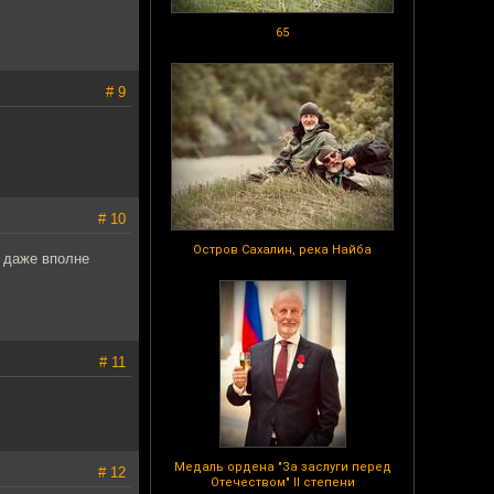
65
# 9
# 10
Остров Сахалин, река Найба
ь даже вполне
# 11
Медаль ордена "За заслуги перед
# 12
Отечеством" II степени