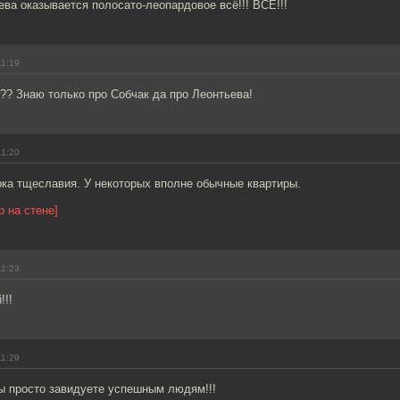
ева оказывается полосато-леопардовое всё!!! ВСЁ!!!
11:19
?? Знаю только про Собчак да про Леонтьева!
11:20
рка тщеславия. У некоторых вполне обычные квартиры.
р на стене]
11:23
!!!
11:29
ы просто завидуете успешным людям!!!