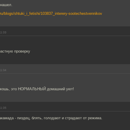
 нашел.
.ru/blogs/shtuki_i_fetishi/103837_interery-sootechestvennikov
11:33
растную проверку
11:34
оскошь, это НОРМАЛЬНЫЙ домашний уют!
11:35
акамада - пиздец, блять, голодают и страдают от режима.