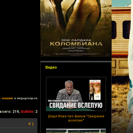
Видео
ь
лендинг
в megagroup.ru
всего: 219,
Goblin
: 2
Дядя Вова про фильм "Свидание
вслепую"
# 1