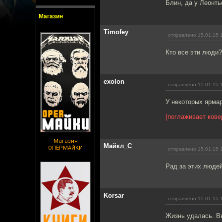
Блин, да у Леонть
Магазин
Timofey
отправлено 15.01.15 
Кто все эти люди?
exolon
отправлено 15.01.15 
У некоторых ярма
[поглаживает кове
Магазин
Майкл_С
ОПЕРМАЙКИ
отправлено 15.01.15 
Рад за этих людей
Korsar
отправлено 15.01.15 
Жизнь удалась. В