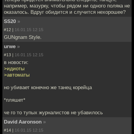
например, мазурку, чтобы рядом ни одного поляка не
оказалось. Вдруг обидится и случится нехорошее?
SS20
»
#12 |
16.01.15 12:15
GUNgnam Style.
urwe
»
#13 |
16.01.15 12:15
в новости:
>идиоты
>автоматы
но убивает конечно же танец корейца
*пляшет*
че го то тупых журналистов не убавилось
David Aaronson
»
#14 |
16.01.15 12:15