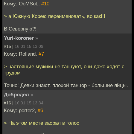
Кому: QoMSoL,
#10
> а Южную Корею переименовать, во как!!!
В Северную?!
Yuri-koroner
»
#15 |
16.01.15 13:09
Кому: Rolland,
#7
> настоящие мужики не танцуют, они даже ходят с
трудом
Точно! Девки знают, плохой танцор - большие яйцы.
Добродел
»
#16 |
16.01.15 13:34
Кому: porter2,
#6
> На этом месте заорал в голос