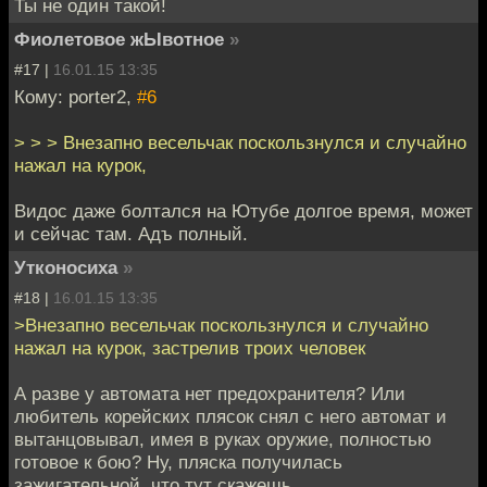
Ты не один такой!
Фиолетовое жЫвотное
»
#17 |
16.01.15 13:35
Кому: porter2,
#6
> > > Внезапно весельчак поскользнулся и случайно
нажал на курок,
Видос даже болтался на Ютубе долгое время, может
и сейчас там. Адъ полный.
Утконосиха
»
#18 |
16.01.15 13:35
>Внезапно весельчак поскользнулся и случайно
нажал на курок, застрелив троих человек
А разве у автомата нет предохранителя? Или
любитель корейских плясок снял с него автомат и
вытанцовывал, имея в руках оружие, полностью
готовое к бою? Ну, пляска получилась
зажигательной, что тут скажешь.