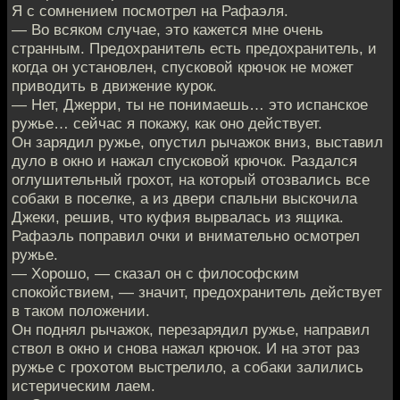
Я с сомнением посмотрел на Рафаэля.
— Во всяком случае, это кажется мне очень
странным. Предохранитель есть предохранитель, и
когда он установлен, спусковой крючок не может
приводить в движение курок.
— Нет, Джерри, ты не понимаешь… это испанское
ружье… сейчас я покажу, как оно действует.
Он зарядил ружье, опустил рычажок вниз, выставил
дуло в окно и нажал спусковой крючок. Раздался
оглушительный грохот, на который отозвались все
собаки в поселке, а из двери спальни выскочила
Джеки, решив, что куфия вырвалась из ящика.
Рафаэль поправил очки и внимательно осмотрел
ружье.
— Хорошо, — сказал он с философским
спокойствием, — значит, предохранитель действует
в таком положении.
Он поднял рычажок, перезарядил ружье, направил
ствол в окно и снова нажал крючок. И на этот раз
ружье с грохотом выстрелило, а собаки залились
истерическим лаем.