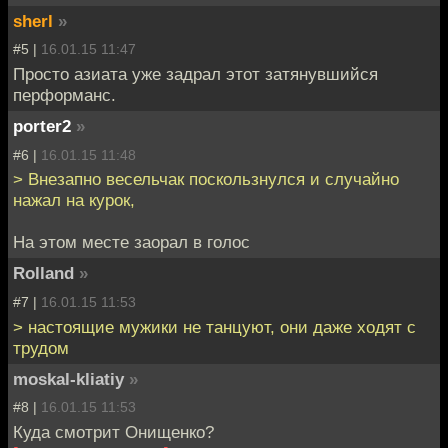
sherl
»
#5 |
16.01.15 11:47
Просто азиата уже задрал этот затянувшийся
перформанс.
porter2
»
#6 |
16.01.15 11:48
> Внезапно весельчак поскользнулся и случайно
нажал на курок,
На этом месте заорал в голос
Rolland
»
#7 |
16.01.15 11:53
> настоящие мужики не танцуют, они даже ходят с
трудом
moskal-kliatiy
»
#8 |
16.01.15 11:53
Куда смотрит Онищенко?