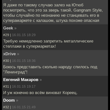
Я даже по такому случаю залез на Ютюб
посмотреть, что это за зверь такой, Gangnam Style,
чтобы случайно по незнанию не станцевать его в
суперамаркете с калашом, штука похоже опасная
Geek
»
#29 |
16.01.15 18:29
Требую немедленно запретить металлические
стеллажи в супермаркетах!
xDrive
»
#30 |
16.01.15 18:36
Боюсь представить сколько народу спилось под
"Ленинград"!
Евгений Макаров
»
#31 |
16.01.15 19:17
И уж конечно во всём виноват Кореец.
Doom
»
#32 |
16.01.15 21:49