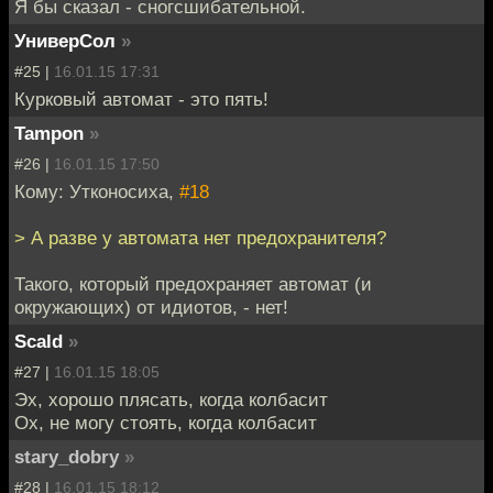
Я бы сказал - сногсшибательной.
УниверСол
»
#25 |
16.01.15 17:31
Курковый автомат - это пять!
Tampon
»
#26 |
16.01.15 17:50
Кому: Утконосиха,
#18
> А разве у автомата нет предохранителя?
Такого, который предохраняет автомат (и
окружающих) от идиотов, - нет!
Scald
»
#27 |
16.01.15 18:05
Эх, хорошо плясать, когда колбасит
Ох, не могу стоять, когда колбасит
stary_dobry
»
#28 |
16.01.15 18:12