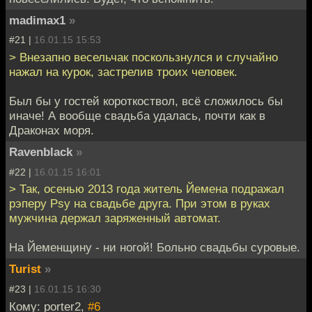
madimax1
»
#21 |
16.01.15 15:53
> Внезапно весельчак поскользнулся и случайно
нажал на курок, застрелив троих человек.
Был бы у гостей короткоствол, всё сложилось бы
иначе! А вообще свадьба удалась, почти как в
Драконах моря.
Ravenblack
»
#22 |
16.01.15 16:01
> Так, осенью 2013 года житель Йемена подражал
рэперу Psy на свадьбе друга. При этом в руках
мужчина держал заряженный автомат.
На Йеменщину - ни ногой! Больно свадьбы суровые.
Turist
»
#23 |
16.01.15 16:30
Кому: porter2,
#6