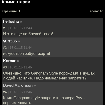
Комментарии
cтраницы: 1
всего: 45
hellosha
»
#1 |
16.01.15 11:43
И это еще не боевой гопак!
yuri535
»
#2 |
16.01.15 11:44
искусство требует жертв!
Korsar
»
#3 |
16.01.15 11:45
Очевидно, что Gangnam Style порождает в душах
людей насилие. Надо немедленно запретить!
David Aaronson
»
#4 |
16.01.15 11:46
Клип Gangnam style запретить, рэпера Psy -
переименовать.