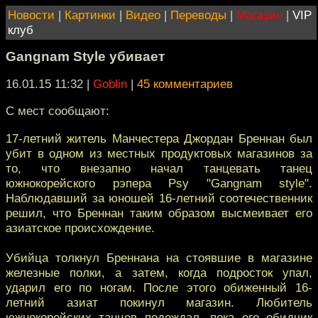
Новости
|
Картинки
|
Видео
|
Переводы
|
Магазин
|
VIP
клуб
Gangnam Style убивает
16.01.15 11:32
|
Goblin
|
45 комментариев
С мест сообщают:
17-летний житель Манчестера Джордан Бреннан был
убит в одном из местных продуктовых магазинов за
то, что внезапно начал танцевать танец
южнокорейского рэпера Psy "Gangnam style".
Наблюдавший за юношей 16-летний соотечественник
решил, что Бреннан таким образом высмеивает его
азиатское происхождение.
Убийца толкнул Бреннана на стоявшие в магазине
железные полки, а затем, когда подросток упал,
ударил его по ногам. После этого обиженный 16-
летний азиат покинул магазин. Любитель
южнокорейских танцев подождал, пока его обидчик