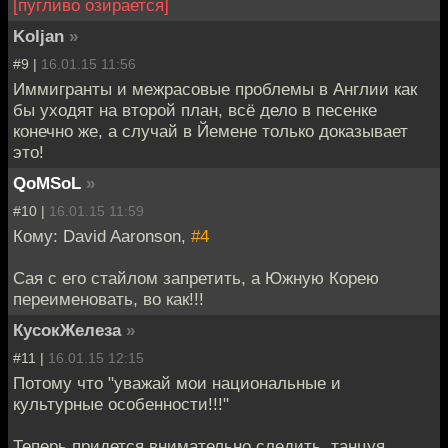
[пугливо озирается]
Koljan
»
#9 |
16.01.15 11:56
Иммигранты и межрасовые проблемы в Англии как
бы уходят на второй план, всё дело в песенке
конечно же, а случай в Йемене только доказывает
это!
QoMSoL
»
#10 |
16.01.15 11:59
Кому: David Aaronson,
#4
Сая с его стайлом запретить, а Южную Корею
переименовать, во как!!!
КусокЖелеза
»
#11 |
16.01.15 12:15
Потому что "уважай мои национальные и
культурные особенности!!!"
Теперь придется внимательно следить, танцуя,