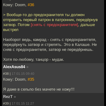
Кому: Doom,
#36
> Вообще-то до предохранителя ты должен
отправить первый патрон в патронник, передёрнув
затвор. Потом
[снять с предохранителя]
, дальше
выстрел
Наоборот ведь, камрад - снять с предохранителя,
передёрнуть затвор и стрелять. Это в Калаше. Не
сняв с предохранителя, затвор не передёрнешь.
Хотя по-любому, танцор - мудак.
AlexAsus84
»
#38 |
17.01.15 09:40
Кому: Doom,
#35
Я даже в сельпо без мачете не хожу!!!
RezT
»
#39 |
17.01.15 11:27