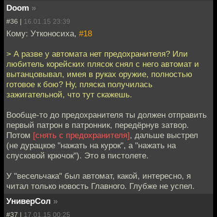
Doom
»
#36 |
16.01.15 23:39
Кому: Утконосиха,
#18
> А разве у автомата нет предохранителя? Или
любитель корейских плясок снял с него автомат и
вытанцовывал, имея в руках оружие, полностью
готовое к бою? Ну, пляска получилась
зажигательной, что тут скажешь.
Вообще-то до предохранителя ты должен отправить
первый патрон в патронник, передёрнув затвор.
Потом
[снять с предохранителя]
, дальше выстрел
(не дурацкое "нажать на курок", а "нажать на
спусковой крючок"). Это в пистолете.
У "весельчака" был автомат, какой, интересно, я
читал только новость Главного. Глубже не успел.
УниверСол
»
#37 |
17.01.15 00:25