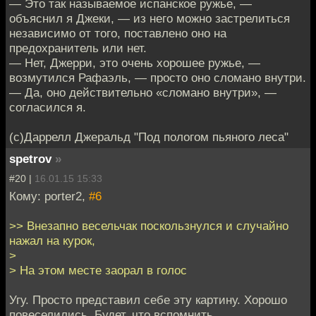
— Это так называемое испанское ружье, —
объяснил я Джеки, — из него можно застрелиться
независимо от того, поставлено оно на
предохранитель или нет.
— Нет, Джерри, это очень хорошее ружье, —
возмутился Рафаэль, — просто оно сломано внутри.
— Да, оно действительно «сломано внутри», —
согласился я.
(c)Даррелл Джеральд "Под пологом пьяного леса"
spetrov
»
#20 |
16.01.15 15:33
Кому: porter2,
#6
>> Внезапно весельчак поскользнулся и случайно
нажал на курок,
>
> На этом месте заорал в голос
Угу. Просто представил себе эту картину. Хорошо
повеселились. Будет, что вспомнить.