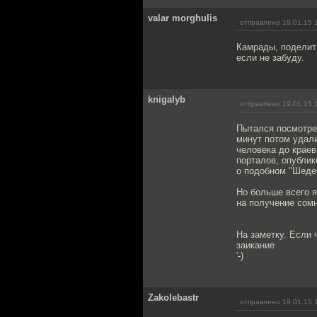
valar morghulis
отправлено 19.01.15 
Камрады, поделите
если не забуду.
knigalyb
отправлено 19.01.15 
Пытался посмотре
минут потом удали
человека до краев
порталов, опублик
о подобном "Шеде
Но больше всего я
на получение сом
На заметку. Если 
заикание
'-)
Zakolebastr
отправлено 19.01.15 