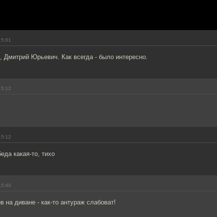
15:01
, Дмитрий Юрьевич. Как всегда - было интересно.
15:12
15:12
еда какая-то, тихо
15:40
в на диване - как-то антураж слабоват!