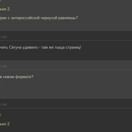
0
ько 2.
дию с антироссийской чернухой равняешь?
17:03
чить Сёгуна удивило - там же тыща страниц!
17:20
 в новом формате?
.
.
17:50
0
ько 2