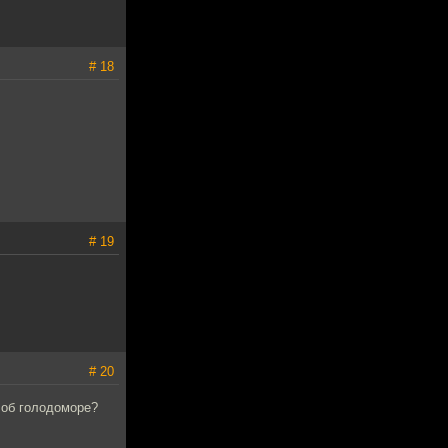
# 18
# 19
# 20
 об голодоморе?