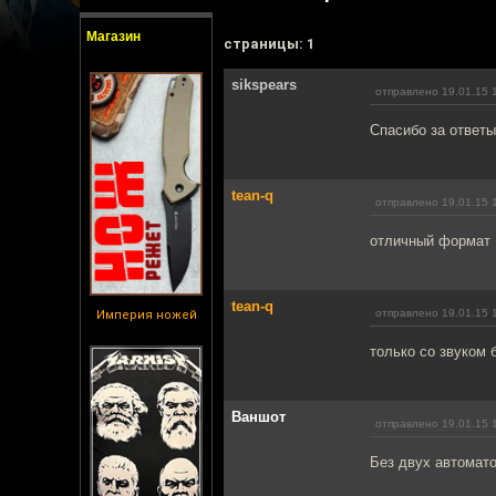
Магазин
cтраницы: 1
sikspears
отправлено 19.01.15 
Спасибо за ответы
tean-q
отправлено 19.01.15 
отличный формат
tean-q
отправлено 19.01.15 
Империя ножей
только со звуком б
Ваншот
отправлено 19.01.15 
Без двух автомато