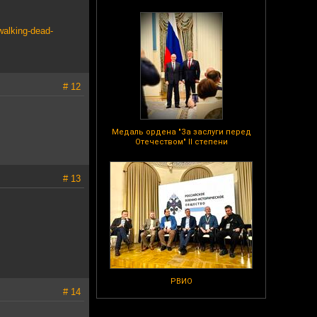
walking-dead-
# 12
Медаль ордена "За заслуги перед
Отечеством" II степени
# 13
РВИО
# 14