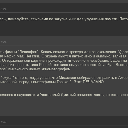
16:24
сь, пожалуйста, ссылками по закупке книг для улучшения памяти. Пот
16:24
ть фильм "Левиафан". Каюсь скачал с трекера для ознакомления. Удало
л нафиг. Мат. Негатив. С экрана льются интенсивно и обильно, заливая
. Отторжение сей картины происходит мгновенно и неизбежно. Зашел на
овавших новость типа Российское кино получило золотой глобус. Выска
вре" выкаканого нашим кинематографом.
 "окуел" от того, когда узнал, что Михалков собирался отправить в Аме
нительной награды высерфильм Горько 2. Этот ПЕЧАЛЬНО.
человек в наушниках и Уважаемый Дмитрий начинает лаять, то есть вер
16:42