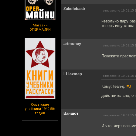
Zakolebastr
отправлено 19.01.15 
невольно пару раз
Магазин
теперь ищу ствол 
ОПЕРМАЙКИ
artmoney
отправлено 19.01.15 
Покажите преслову
LLlaxmep
отправлено 19.01.15 
Кому: tean-q,
#3
действительно, оч
Советские
учебники 1940-50х
годов
Ваншот
отправлено 19.01.15 
И что, черт возьми