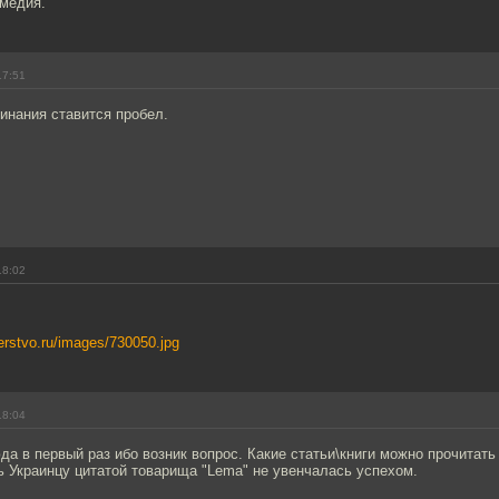
медия.
17:51
инания ставится пробел.
18:02
erstvo.ru/images/730050.jpg
18:04
а в первый раз ибо возник вопрос. Какие статьи\книги можно прочитать
 Украинцу цитатой товарища "Lema" не увенчалась успехом.