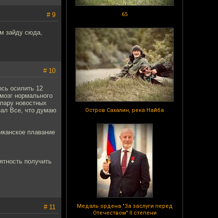
# 9
65
ом зайду сюда,
# 10
сь осилить 12
 мозг нормального
 пару новостных
зал Все, что думаю
Остров Сахалин, река Найба
риканское плавание
оятность получить
Медаль ордена "За заслуги перед
# 11
Отечеством" II степени