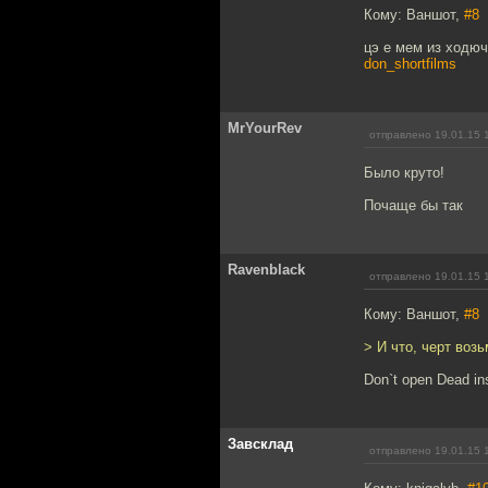
Кому: Ваншот,
#8
цэ е мем из ходю
don_shortfilms
MrYourRev
отправлено 19.01.15 
Было круто!
Почаще бы так
Ravenblack
отправлено 19.01.15 
Кому: Ваншот,
#8
> И что, черт возь
Don`t open Dead in
Завсклад
отправлено 19.01.15 