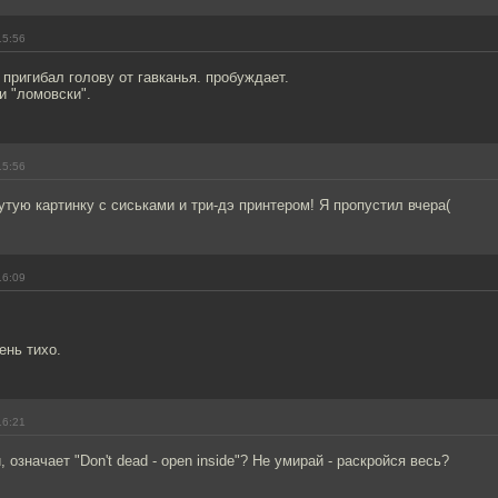
15:56
 пригибал голову от гавканья. пробуждает.
и "ломовски".
15:56
тую картинку с сиськами и три-дэ принтером! Я пропустил вчера(
16:09
ень тихо.
16:21
, означает "Don't dead - open inside"? Не умирай - раскройся весь?