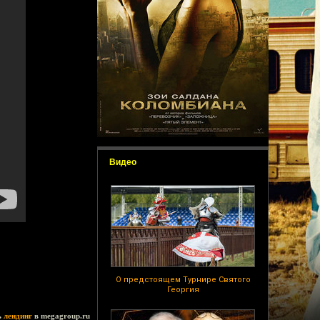
Видео
О предстоящем Турнире Святого
Георгия
ь
лендинг
в megagroup.ru