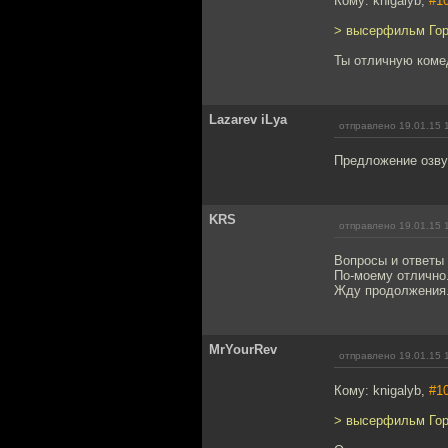
Кому: knigalyb,
#1
> высерфильм Гор
Ты отличную коме
Lazarev iLya
отправлено 19.01.15 
Предложение озву
KRS
отправлено 19.01.15 
Вопросы и ответы
По-моему отлично
Жду продолжения
MrYourRev
отправлено 19.01.15 
Кому: knigalyb,
#1
> высерфильм Гор