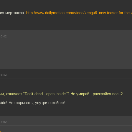
чих мертвяков.
http://www.dailymotion.com/video/xepgu6_new-teaser-for-the-
16:42
16:42
ми, означает "Don't dead - open inside"? Не умирай - раскройся весь?
side! Не открывать, унутри покойник!
17:02