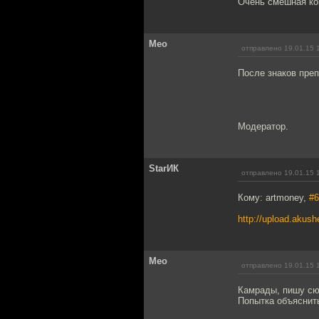
Очень смешная ко
Meo
отправлено 19.01.15 
После знаков преп
Модератор.
StarИК
отправлено 19.01.15 
Кому: artmoney,
#6
http://upload.akush
Meo
отправлено 19.01.15 
Камрады, пишу сюд
Попытка объяснить