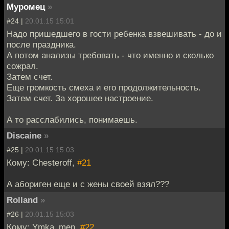
Муромец
»
#24 |
20.01.15 15:01
Надо пришедшего в гости ребенка взвешивать - до и
после праздника.
А потом анализы требовать - что именно и сколько
сожрал.
Затем счет.
Еще громкость смеха и его продолжительность.
Затем счет. За хорошее настроение.
А то расслабились, понимаешь.
Discaine
»
#25 |
20.01.15 15:03
Кому: Chesteroff,
#21
А абориген еще и с жены своей взял???
Rolland
»
#26 |
20.01.15 15:03
Кому: Ymka_men,
#22