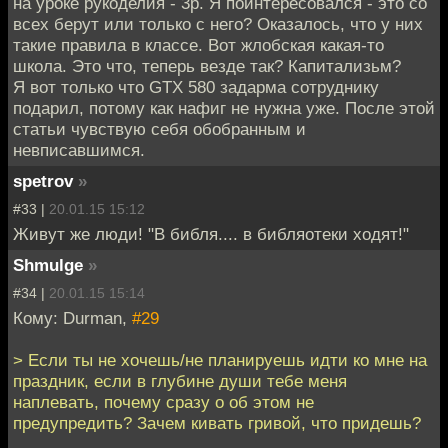
на уроке рукоделия - 3р. Я поинтересовался - это со
всех берут или только с него? Оказалось, что у них
такие правила в классе. Вот жлобская какая-то
школа. Это что, теперь везде так? Капитализьм?
Я вот только что GTX 580 задарма сотруднику
подарил, потому как нафиг не нужна уже. После этой
статьи чувствую себя обобранным и
невписавшимся.
spetrov
»
#33 |
20.01.15 15:12
Живут же люди! "В библя.... в библяотеки ходят!"
Shmulge
»
#34 |
20.01.15 15:14
Кому: Durman,
#29
> Если ты не хочешь/не планируешь идти ко мне на
праздник, если в глубине души тебе меня
наплевать, почему сразу о об этом не
предупредить? Зачем кивать гривой, что придешь?