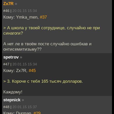
Zx7R
»
#46 |
20.01.15 15:34
Кому: Ymka_men,
#37
> А школа у твоей сотруднице, случайно не при
синагоги?
А нет ле в твоём посте случайно ошибкав и
онтисемитизьму??
spetrov
»
#47 |
20.01.15 15:34
Кому: Zx7R,
#45
> 3. Короче с тебя 165 тысяч долларов.
Каждому!
stepnick
»
#48 |
20.01.15 15:37
Кому: Durman,
#29