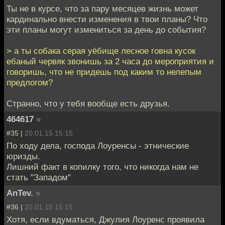
Ты не в курсе, что за пару месяцев жизнь может
кардинально внести изменения в твои планы? Что
эти планы могут измениться за день до события?
> а ты собака серая уёбище лесное говна кусок
ебаный червяк звонишь за 2 часа до мероприятия и
говоришь, что не придешь под каким то нелепым
предлогом?
Странно, что у тебя вообще есть друзья.
464617
»
#35 |
20.01.15 15:15
По ходу дела, господа Лоуренсы - этнические
юризды.
Лишний факт в копилку того, что никогда нам не
стать "Западом"
AnTev.
»
#36 |
20.01.15 15:15
Хотя, если вдуматься, Джулия Лоуренс проявила