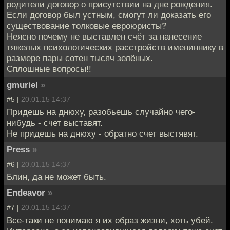
родители договор о присутствии на дне рождения.
Если договор был устным, смогут ли доказать его
существование толковые евроюристы?
Неясно почему не выставлен счёт за нанесение
тяжелых психологических расстройств имениннику в
размере пары сотен тысяч зелёных.
Сплошные вопросы!!
gmuriel
»
#5 |
20.01.15 14:37
Придешь на днюху, разобьешь случайно чего-
нибудь - счет выставят.
Не придешь на днюху - обратно счет выстявят.
Press
»
#6 |
20.01.15 14:37
Блин, да не может быть.
Endeavor
»
#7 |
20.01.15 14:37
Все-таки не понимаю я их образ жизни, хоть убей.