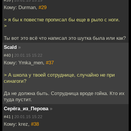
Кому: Durman,
#29
> я бы к повестке прописал бы еще в рыло с ноги.
>
Ты вот это всё что написал это шутка была или как?
Scald
»
#40 |
20.01.15 15:22
Кому: Ymka_men,
#37
> А школа у твоей сотруднице, случайно не при
синагоги?
Да не должна быть. Сотрудница вроде гойка. Кто их
туда пустит.
Серёга_из_Перова
»
#41 |
20.01.15 15:22
Кому: krez,
#38