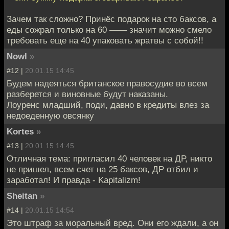
Зачем так сложно? Принёс подарок на сто баксов, а
еды сожрал только на 60 —— значит можно смело
требовать еще на 40 упаковать жратвы с собой!!
Nowl
»
#12 |
20.01.15 14:45
Будем надеяться британское правосудие во всем
разберется и виновные будут наказаны.
Лоуренс младший, поди, давно в кредиты влез за
недоеденную овсянку
Kortes
»
#13 |
20.01.15 14:45
Отличная тема: пригласил 40 человек на ДР, никто
не пришел, всем счет на 25 баксов, ДР отбил и
заработал! И правда - Kapitalizm!
Sheitan
»
#14 |
20.01.15 14:54
Это штраф за моральный вред. Они его ждали, а он