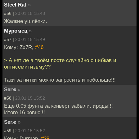
Steel Rat
»
#56 |
20.01.15 15:48
Жалкие ушлёпки.
Муромец
»
#57 |
20.01.15 15:49
Кому: Zx7R,
#46
> А нет ле в твоём посте случайно ошибкав и
онтисемитизьму??
Таки за нитки можно запросить и побольше!!!
Serж
»
#58 |
20.01.15 15:52
Еще 0,05 фунта за конверт забыли, ироды!!!
Итого 16 ровно!!!
Serж
»
#59 |
20.01.15 15:52
Кому: Durman,
#29