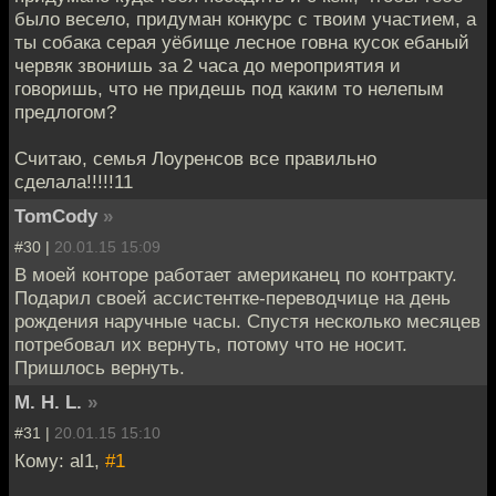
было весело, придуман конкурс с твоим участием, а
ты собака серая уёбище лесное говна кусок ебаный
червяк звонишь за 2 часа до мероприятия и
говоришь, что не придешь под каким то нелепым
предлогом?
Считаю, семья Лоуренсов все правильно
сделала!!!!!11
TomCody
»
#30 |
20.01.15 15:09
В моей конторе работает американец по контракту.
Подарил своей ассистентке-переводчице на день
рождения наручные часы. Спустя несколько месяцев
потребовал их вернуть, потому что не носит.
Пришлось вернуть.
M. H. L.
»
#31 |
20.01.15 15:10
Кому: al1,
#1