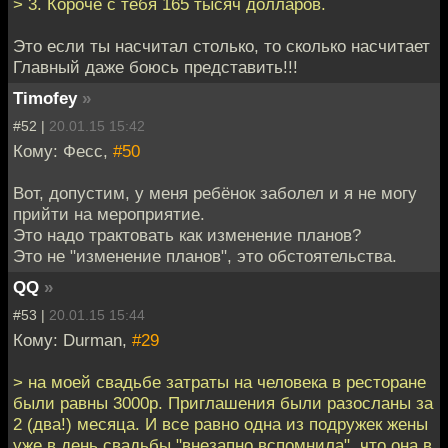
> 3. Короче с тебя 165 тысяч долларов.
Это если ты насчитал столько, то сколько насчитает
Главный даже боюсь представить!!!
Timofey
»
#52 |
20.01.15 15:42
Кому: Фесс,
#50
Вот, допустим, у меня ребёнок заболел и я не могу
прийти на мероприятие.
Это надо трактовать как изменение планов?
Это не "изменение планов", это обстоятельства.
QQ
»
#53 |
20.01.15 15:44
Кому: Durman,
#29
> на моей свадьбе затраты на человека в ресторане
были равны 3000р. Приглашения были разосланы за
2 (два!) месяца. И все равно одна из подружек жены
уже в день свадьбы "внезапно вспомнила", что она в