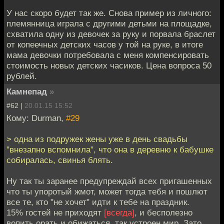
У нас скоро будет так же. Снова пример из личного:
племянница играла с другими детьми на площадке,
схватила одну из девочек за руку и порвала браслет
от копеечных детских часов у той на руке, в итоге
мама девочки потребовала с меня компенсировать
стоимость новых детских часиков. Цена вопроса 50
рублей.
Камнепад
»
#62 |
20.01.15 15:52
Кому: Durman,
#29
> одна из подружек жены уже в день свадьбы
"внезапно вспомнила", что она в деревню к бабушке
собиралась, свинья блять.
Ну так ты заранее предупреждай всех пригашенных
что ты упоротый жмот, может тогда тебя и пошлют
все те, кто "не хочет" идти к тебе на праздник.
15% гостей не приходят
[всегда]
, и бесполезно
вопить орать и обижаться, так устроен мир. Зато