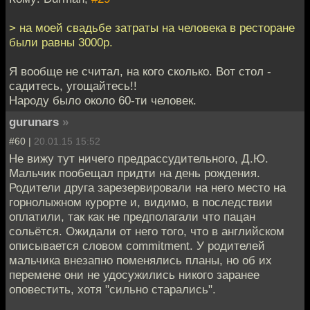
> на моей свадьбе затраты на человека в ресторане
были равны 3000р.
Я вообще не считал, на кого сколько. Вот стол -
садитесь, угощайтесь!!
Народу было около 60-ти человек.
gurunars
»
#60 |
20.01.15 15:52
Не вижу тут ничего предрассудительного, Д.Ю.
Мальчик пообещал придти на день рождения.
Родители друга зарезервировали на него место на
горнолыжном курорте и, видимо, в последствии
оплатили, так как не предполагали что пацан
сольётся. Ожидали от него того, что в английском
описывается словом commitment. У родителей
мальчика внезапно поменялись планы, но об их
перемене они не удосужились никого заранее
оповестить, хотя "сильно старались".