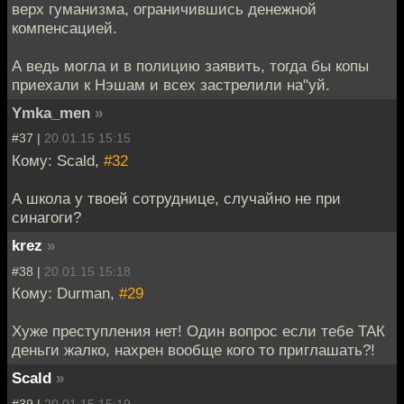
верх гуманизма, ограничившись денежной
компенсацией.
А ведь могла и в полицию заявить, тогда бы копы
приехали к Нэшам и всех застрелили на"уй.
Ymka_men
»
#37 |
20.01.15 15:15
Кому: Scald,
#32
А школа у твоей сотруднице, случайно не при
синагоги?
krez
»
#38 |
20.01.15 15:18
Кому: Durman,
#29
Хуже преступления нет! Один вопрос если тебе ТАК
деньги жалко, нахрен вообще кого то приглашать?!
Scald
»
#39 |
20.01.15 15:19