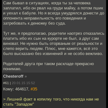
Сам бывал в ситуациях, когда ты за человека
заплатил, ибо он рвал на груди майку, а потом пшик
и уехал к бабуле. Но я всегда умудрялся донести до
оппонента неправильность его поведения и
затребовать к денюжку без суда.
Тут же, я предполагаю, родители наотрез отказались
платить ибо их сын на курорте не был, а друг сам
виноват. Не нужно быть оторваным от реальности и
слепо верить людям. Плюс, мне кажется, всё это
было высказано без извинений и не особо вежливо.
Родителей друга при таком раскладе прекрасно
понимаю.
Chesteroff
»
#61 |
20.01.15 15:52
Кому: 464617,
#35
> Лишний факт в копилку того, что никогда нам не
стать "Западом"