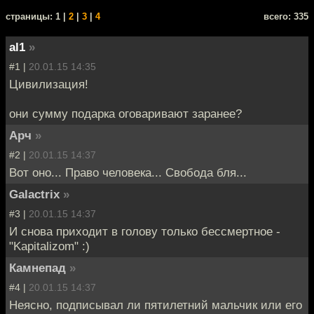
cтраницы: 1 |
2
|
3
|
4
всего: 335
al1
»
#1 |
20.01.15 14:35
Цивилизация!
они сумму подарка оговаривают заранее?
Арч
»
#2 |
20.01.15 14:37
Вот оно... Право человека... Свобода бля...
Galactrix
»
#3 |
20.01.15 14:37
И снова приходит в голову только бессмертное -
"Kapitalizom" :)
Камнепад
»
#4 |
20.01.15 14:37
Неясно, подписывал ли пятилетний мальчик или его