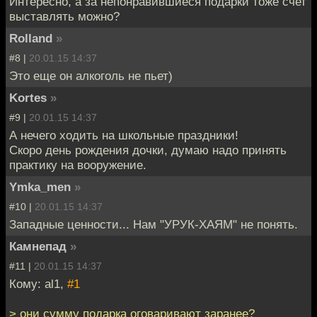
Интересно, а за непонравившиеся подарки тоже счет
выставлять можно?
Rolland
»
#8 |
20.01.15 14:37
Это еще он алкоголь не пьет)
Kortes
»
#9 |
20.01.15 14:37
А нечего ходить на школьные праздники!
Скоро день рождения дочки, думаю надо принять
практику на вооружение.
Ymka_men
»
#10 |
20.01.15 14:37
Западные ценности... Нам "УРУК-ХАЯМ" не понять.
Камнепад
»
#11 |
20.01.15 14:37
Кому: al1,
#1
> они сумму подарка оговаривают заранее?