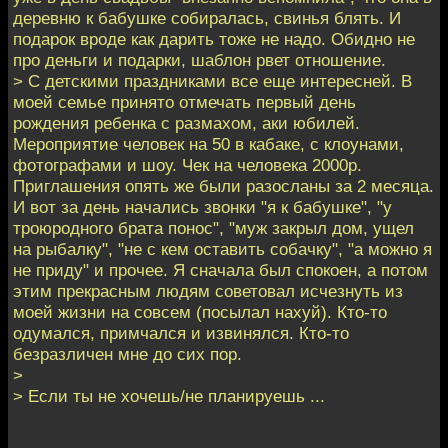
деревню к бабушке собиралась, свинья блять. И
подарок вроде как дарить тоже не надо. Обидно не
про деньги и подарки, шаблон рвет отношение.
> С детскими праздниками все еще интересней. В
моей семье принято отмечать первый день
рождения ребенка с размахом, аки юбилей.
Мероприятие человек на 50 в кабаке, с клоунами,
фотографами и шоу. Чек на человека 2000р.
Приглашения опять же были разосланы за 2 месяца.
И вот за день начались звонки "я к бабушке", "у
троюродного брата понос", "муж закрыл дом, ущел
на рыбалку", "не с кем оставить собачку", "а можно я
не приду" и прочее. Я сначала был спокоен, а потом
этим прекрасным людям советовал исчезнуть из
моей жизни на совсем (посылал нахуй). Кто-то
одумался, примчался и извинялся. Кто-то
безразличен мне до сих пор.
>
> Если ты не хочешь/не планируешь ...