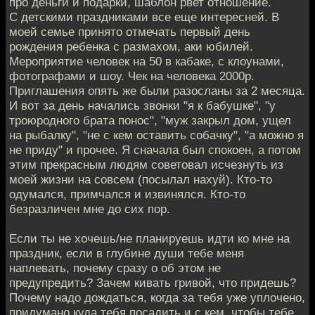
про деньги и подарки, шаблон рвет отношение.
С детскими праздниками все еще интересней. В
моей семье принято отмечать первый день
рождения ребенка с размахом, аки юбилей.
Мероприятие человек на 50 в кабаке, с клоунами,
фотографами и шоу. Чек на человека 2000р.
Приглашения опять же были разосланы за 2 месяца.
И вот за день начались звонки "я к бабушке", "у
троюродного брата понос", "муж закрыл дом, ущел
на рыбалку", "не с кем оставить собачку", "а можно я
не приду" и прочее. Я сначала был спокоен, а потом
этим прекрасным людям советовал исчезнуть из
моей жизни на совсем (посылал нахуй). Кто-то
одумался, примчался и извинялся. Кто-то
безразличен мне до сих пор.
Если ты не хочешь/не планируешь идти ко мне на
праздник, если в глубине души тебе меня
наплевать, почему сразу о об этом не
предупредить? Зачем кивать гривой, что придешь?
Почему надо дождаться, когда за тебя уже уплочено,
придумано куда тебя посадить и с кем, чтобы тебе