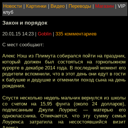
Новости
|
Картинки
|
Видео
|
Переводы
|
Магазин
|
VIP
клуб
Закон и порядок
20.01.15 14:23
|
Goblin
|
335 комментариев
С мест сообщают:
Алекс Нэш из Плимута собирался пойти на праздник,
который должен был состояться на горнолыжном
курорте в декабре 2014 года. В последний момент его
родители вспомнили, что в этот день они едут в гости
к бабушке и дедушке и отменили поход сына на день
рождения.
Спустя несколько недель мальчик вернулся из школы
со счетом на 15,95 фунта (около 24 долларов),
подписанным Джули Лоуренс — матерью его
одноклассника. Отмечается, что эту сумму семья
Лоуренса затратила на несостоявшийся визит
Алекса.