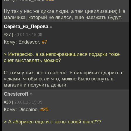
Ну так у нас же дикие люди, а там цивилизация) На
мальчика, который не явился, еще наезжать будут.
Серёга_из_Перова
»
#27 |
20.01.15 15:09
Кому: Endeavor,
#7
> Интересно, а за непонравившиеся подарки тоже
счет выставлять можно?
С этим у них всё отлажено. У них принято дарить с
чеками, чтобы если что, можно было вернуть в
магазин и получить деньги.
Chesteroff
»
#28 |
20.01.15 15:09
Кому: Discaine,
#25
> А абориген еще и с жены своей взял???