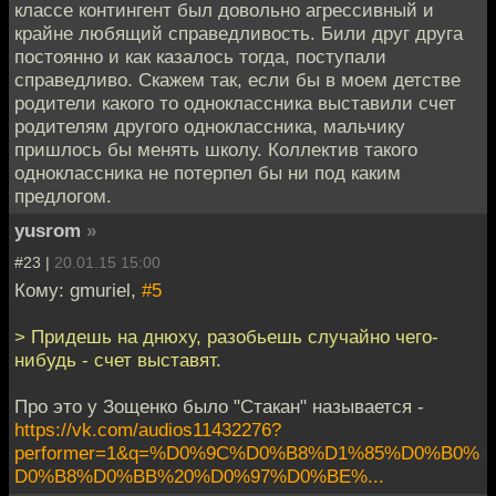
классе контингент был довольно агрессивный и
крайне любящий справедливость. Били друг друга
постоянно и как казалось тогда, поступали
справедливо. Скажем так, если бы в моем детстве
родители какого то одноклассника выставили счет
родителям другого одноклассника, мальчику
пришлось бы менять школу. Коллектив такого
одноклассника не потерпел бы ни под каким
предлогом.
yusrom
»
#23 |
20.01.15 15:00
Кому: gmuriel,
#5
> Придешь на днюху, разобьешь случайно чего-
нибудь - счет выставят.
Про это у Зощенко было "Стакан" называется -
https://vk.com/audios11432276?
performer=1&q=%D0%9C%D0%B8%D1%85%D0%B0%
D0%B8%D0%BB%20%D0%97%D0%BE%...