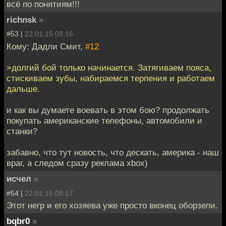
всё по понятиям!!!
richnsk
»
#53 |
22.01.15 08:16
Кому: Дадли Смит,
#12
>долгий бой только начинается. Затягиваем пояса,
стискиваем зубы, набираемся терпения и работаем
дальше.
и как вы думаете воевать в этом бою? продолжать
покупать американские телефоны, автомобили и
станки?
забавно, что тут новость, что дескать, америка - наш
враг, а следом сразу реклама xbox)
исчел
»
#54 |
22.01.15 08:17
Этот негр и его хозяева уже просто вконец оборзели.
bqbr0
»