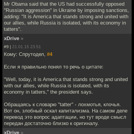
Mr Obama said that the US had successfully opposed
"Russian aggression" in Ukraine by imposing sanctions,
adding: "It is America that stands strong and united with
our allies, while Russia is isolated, with its economy in
tatters".
xDrive
»
#9 |
21.01.15 23:51
Кому: Спрутодел,
#4
Если я правильно понял то речь о цитате:
"Well, today, it is America that stands strong and united
with our allies, while Russia is isolated, with its
economy in tatters," the president says.
Обращаясь к словарю "tatter" - лохмотья, клочья.
Вот он, злобный оскал капитализма. На самом деле
перевод это вопрос адаптации, но тут вроде смысл
передан достаточно близко к оригиналу.
xDrive
»