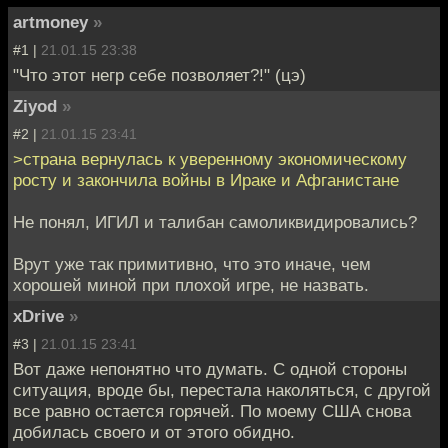
artmoney
»
#1 |
21.01.15 23:38
"Что этот негр себе позволяет?!" (цэ)
Ziyod
»
#2 |
21.01.15 23:41
>страна вернулась к уверенному экономическому
росту и закончила войны в Ираке и Афганистане
Не понял, ИГИЛ и талибан самоликвидировались?
Врут уже так примитивно, что это иначе, чем
хорошей миной при плохой игре, не назвать.
xDrive
»
#3 |
21.01.15 23:41
Вот даже непонятно что думать. С одной стороны
ситуация, вроде бы, перестала наколяться, с другой
все равно остается горячей. По моему США снова
добилась своего и от этого обидно.