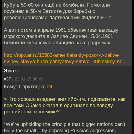
Кубу в 59-60 они ещё не бомбили. Помогали
оружием в 58-м Батисте для борьбы с
революционерами-партизанами Фиделя и Че.
А вот потом в апреле 1961 обеспечивая высадку
морского десанта в Заливе Свиней 15.04.1961
бомбили кубинскую авиацию на аэродромах.
http://topwar.ru/13583-amerikanskiy-pozor-v-zalive-
sviney-playya-hiron-pamyatnyy-simvol-kubinskoy-ne...
Эске
»
#57 |
22.01.15 08:49
Кому: Спрутодел,
#4
> Кто хорошо владеет английским, подскажите, как
все-таки Обама сказал в оригинале по поводу
российской экономике?
“We’re upholding the principle that bigger nations can’t
bully the small — by opposing Russian aggression,