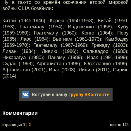
Ну а так-то со времён окончания второй мировой
войны США бомбили:
Китай (1945-1946); Корею (1950-1953); Китай (1950-
1953); Гватемалу (1954); Индонезию (1958); Кубу
(1959-1960); Гватемалу (1960); Конго (1964); Перу
(1965); Лаос (1964); Вьетнам (1961-1973); Камбоджу
(1969-1970); Гватемалу (1967-1969); Гренаду (1983);
Ливан (1984); Ливию (1986); Сальвадор (1980);
Никарагуа (1980); Панаму (1989); Ирак (1991-1999);
Судан (1998); Афганистан (1998); Югославию (1999);
Афганистан (2001); Ирак (2003); Ливию (2011); Сирию
(2014).
Вступай в нашу
группу ВКонтакте
Комментарии
cтраницы: 1 |
2
всего: 124