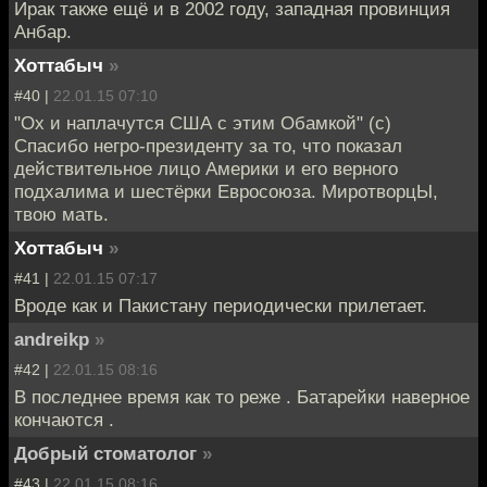
Ирак также ещё и в 2002 году, западная провинция
Анбар.
Хоттабыч
»
#40 |
22.01.15 07:10
"Ох и наплачутся США с этим Обамкой" (с)
Спасибо негро-президенту за то, что показал
действительное лицо Америки и его верного
подхалима и шестёрки Евросоюза. МиротворцЫ,
твою мать.
Хоттабыч
»
#41 |
22.01.15 07:17
Вроде как и Пакистану периодически прилетает.
andreikp
»
#42 |
22.01.15 08:16
В последнее время как то реже . Батарейки наверное
кончаются .
Добрый стоматолог
»
#43 |
22.01.15 08:16