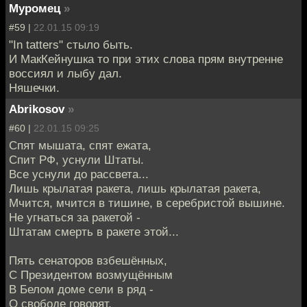
Муромец
»
#59 |
22.01.15 09:19
"In tatters" стыло быть.
И МакКейнушка то при этих слова прям внутренне
воссиял и лыбу дал.
Няшечки.
Abrikosov
»
#60 |
22.01.15 09:25
Спят мышата, спят ежата,
Спит РФ, уснули Штаты.
Все уснули до рассвета...
Лишь крылатая ракета, лишь крылатая ракета,
Мчится, мчится в тишине, в серебристой вышине.
Не угнаться за ракетой -
Штатам смерть в ракете этой...
Пять сенаторов взбешённых,
С Президентом возмущённым
В Белом доме сели в ряд -
О свободе говорят,