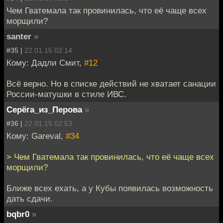
Чем Гватемала так провинилась, что её чаще всех
морщили?
santer
»
#35 |
22.01.15 02:14
Кому: Дадли Смит,
#12
Всё верно. Но в списке действий не хватает санации
России-матушки в стиле ИВС.
Серёга_из_Перова
»
#36 |
22.01.15 02:53
Кому: Gareval,
#34
> Чем Гватемала так провинилась, что её чаще всех
морщили?
Ближе всех ехать, а у Кубы появилась возможность
дать сдачи.
bqbr0
»