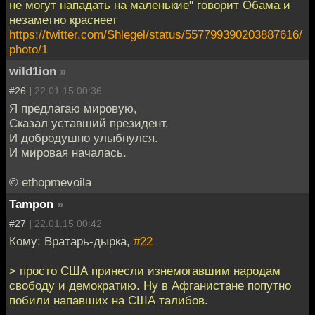
не могут нападать на маленькие" говорит Обама и
незаметно краснеет
https://twitter.com/Shlegel/status/557799390203887616/
photo/1
wild1ion
»
#26 |
22.01.15 00:36
Я предлагаю мировую,
Сказал уставший президент.
И добродушно улыбнулся.
И мировая началась.
© ethopmevoila
Tampon
»
#27 |
22.01.15 00:42
Кому: Вратарь-дырка,
#22
> просто США принесли изнемогавшим народам
свободу и демократию. Ну в Афганистане попутно
побили напавших на США талибов.