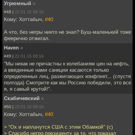
Угрюмный
»
#48 |
22.01.15 08:16
Кому: Хоттабыч,
#40
А что, без негры никто не знал? Буш-маленький тоже
феерично отжигал.
Haven
»
#49 |
22.01.15 08:16
"Мы никак не причастны к колебаниям цен на нефть,
а введенные нами санкции касаются только
определенных лиц, разжигающих конфликт... (спустя
полгода) Смотрите как мы Россию победили, это все
я, я самый крутой!".
Скабичевский
»
#50 |
22.01.15 08:16
Кому: Хоттабыч,
#40
> "Ох и наплачутся США с этим Обамкой" (с)
> Спасибо негро-президенту за то, что показал