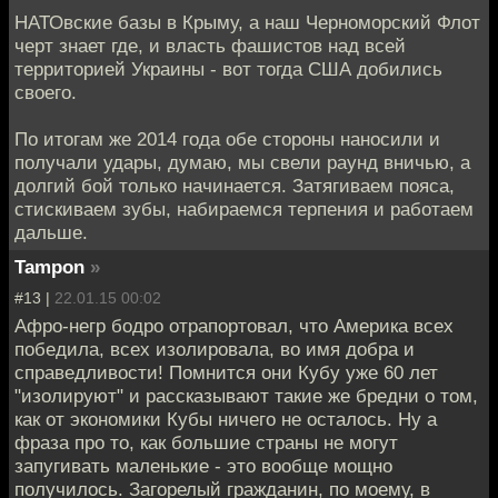
НАТОвские базы в Крыму, а наш Черноморский Флот
черт знает где, и власть фашистов над всей
территорией Украины - вот тогда США добились
своего.
По итогам же 2014 года обе стороны наносили и
получали удары, думаю, мы свели раунд вничью, а
долгий бой только начинается. Затягиваем пояса,
стискиваем зубы, набираемся терпения и работаем
дальше.
Tampon
»
#13 |
22.01.15 00:02
Афро-негр бодро отрапортовал, что Америка всех
победила, всех изолировала, во имя добра и
справедливости! Помнится они Кубу уже 60 лет
"изолируют" и рассказывают такие же бредни о том,
как от экономики Кубы ничего не осталось. Ну а
фраза про то, как большие страны не могут
запугивать маленькие - это вообще мощно
получилось. Загорелый гражданин, по моему, в