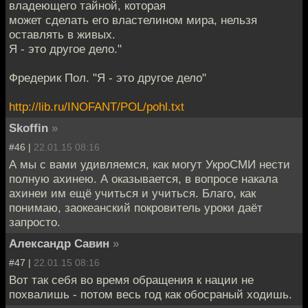
владеющего тайной, которая
может сделать его властелином мира, нельзя
оставлять в живых.
Я - это другое дело."
Фредерик Пол. "Я - это другое дело"
http://lib.ru/INOFANT/POL/pohl.txt
Skoffin
»
#46 |
22.01.15 08:16
А мы с вами удивляемся, как могут УкроСМИ нести
полную ахинею. А оказывается, в вопросе накала
ахинеи им ещё учиться и учиться. Благо, как
понимаю, заокеанский покровитель уроки даёт
запросто.
Александр Савин
»
#47 |
22.01.15 08:16
Вот так себя во время обращения к нации не
похвалишь - потом весь год как обосраный ходишь.