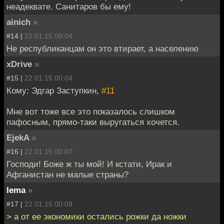
неадеквате. Санитаров бы ему!
ainich
»
#14 |
22.01.15 00:04
Не республиканцам он это втирает, а населению
xDrive
»
#15 |
22.01.15 00:04
Кому: Эдгар Заступкин,
#11
Мне вот тоже все это показалось слишком
пафосным, прямо-таки выругаться хочется.
EjekA
»
#16 |
22.01.15 00:07
Господи! Боже ж ты мой! И кстати, Ирак и
Афганистан не малые страны?
lema
»
#17 |
22.01.15 00:09
> а от ее экономики остались рожки да ножки