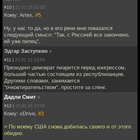
#10 |
21.01.15 23:53
Кому: Artex,
#5
Ну, у нас то да, но в его речи мне показался
следующий смысл: "Так, с Россией все закончено,
ей уже пипец".
Эдгар Заступкин
»
#11 |
21.01.15 23:55
Президент-демократ пиарится перед конгрессом,
большей частью состоящем из республиканцев.
Другими словами, занимается
"очковтирательством", простите за сленг.
Дадли Смит
»
#12 |
21.01.15 23:56
Кому: xDrive,
#3
> По моему США снова добилась своего и от этого
обидно.