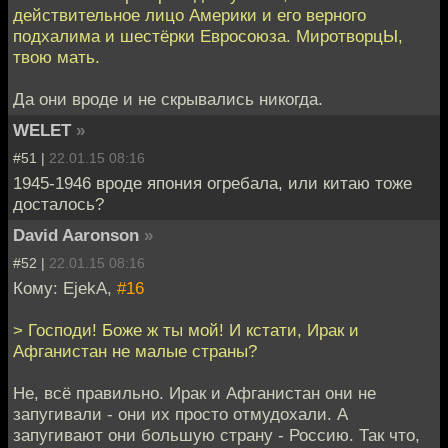
действительное лицо Америки и его верного
подхалима и шестёрки Евросоюза. МиротворцЫ,
твою мать.
Да они вроде и не скрывались никогда.
WELET
»
#51 |
22.01.15 08:16
1945-1946 вроде япония огребала, или китаю тоже
досталось?
David Aaronson
»
#52 |
22.01.15 08:16
Кому: EjekA,
#16
> Господи! Боже ж ты мой! И кстати, Ирак и
Афганистан не малые страны?
Не, всё правильно. Ирак и Афганистан они не
запугивали - они их просто отмудохали. А
запугивают они большую страну - Россию. Так что,