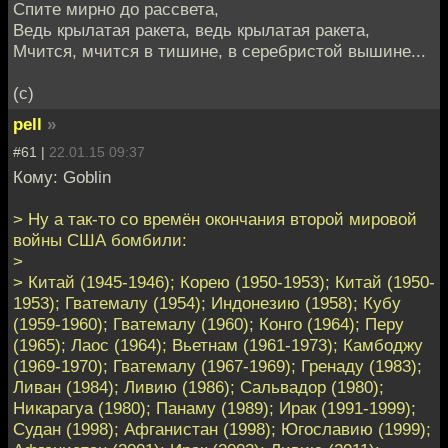
Спите мирно до рассвета,
Ведь крылатая ракета, ведь крылатая ракета,
Мчится, мчится в тишине, в серебристой вышине...
(с)
pell
»
#61 |
22.01.15 09:37
Кому: Goblin
> Ну а так-то со времён окончания второй мировой
войны США бомбили:
>
> Китай (1945-1946); Корею (1950-1953); Китай (1950-
1953); Гватемалу (1954); Индонезию (1958); Кубу
(1959-1960); Гватемалу (1960); Конго (1964); Перу
(1965); Лаос (1964); Вьетнам (1961-1973); Камбоджу
(1969-1970); Гватемалу (1967-1969); Гренаду (1983);
Ливан (1984); Ливию (1986); Сальвадор (1980);
Никарагуа (1980); Панаму (1989); Ирак (1991-1999);
Судан (1998); Афганистан (1998); Югославию (1999);