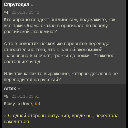
Спрутодел
»
#4 |
21.01.15 23:42
Кто хорошо владеет английским, подскажите, как
все-таки Обама сказал в оригинале по поводу
российской экономике?
А то в новостях несколько вариантов перевода
относительно того, что с нашей экономикой -
"разорвана в клочья", "рожки да ножки", "тяжелое
состояние" и т.д.
Или там какое-то выражение, которое дословно не
переводится на русский?
Artex
»
#5 |
21.01.15 23:51
Кому: xDrive,
#3
> С одной стороны ситуация, вроде бы, перестала
наколяться