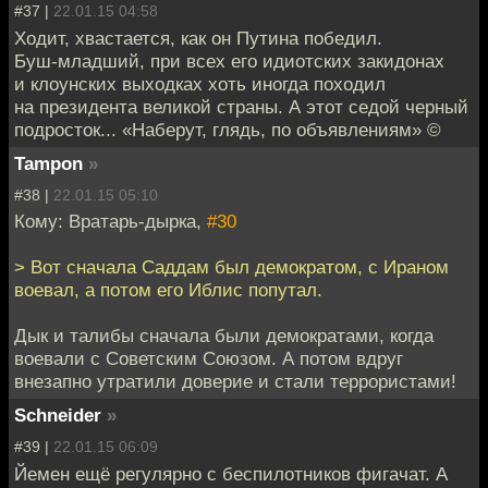
#37 |
22.01.15 04:58
Ходит, хвастается, как он Путина победил.
Буш-младший, при всех его идиотских закидонах
и клоунских выходках хоть иногда походил
на президента великой страны. А этот седой черный
подросток... «Наберут, глядь, по объявлениям» ©
Tampon
»
#38 |
22.01.15 05:10
Кому: Вратарь-дырка,
#30
> Вот сначала Саддам был демократом, с Ираном
воевал, а потом его Иблис попутал.
Дык и талибы сначала были демократами, когда
воевали с Советским Союзом. А потом вдруг
внезапно утратили доверие и стали террористами!
Schneider
»
#39 |
22.01.15 06:09
Йемен ещё регулярно с беспилотников фигачат. А