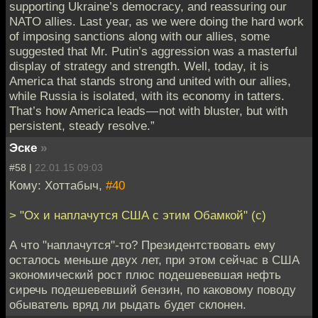
supporting Ukraine’s democracy, and reassuring our
NATO allies. Last year, as we were doing the hard work
of imposing sanctions along with our allies, some
suggested that Mr. Putin’s aggression was a masterful
display of strategy and strength. Well, today, it is
America that stands strong and united with our allies,
while Russia is isolated, with its economy in tatters.
That’s how America leads — not with bluster, but with
persistent, steady resolve.”
Эске
»
#58 |
22.01.15 09:03
Кому: Хоттабыч,
#40
> "Ох и наплачутся США с этим Обамкой" (с)
А что "наплачутся"-то? Президентствовать ему
осталось меньше двух лет, при этом сейчас в США
экономический рост плюс подешевевшая нефть
сиречь подешевевший бензин, по каковому поводу
обыватель вряд ли рыдать будет склонен.