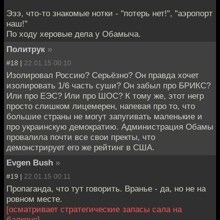
Эээ, что-то знакомые нотки - "потерь нет!", "аэропорт
наш!"
По ходу херовые дела у Обамыча.
Политрук
»
#18 |
22.01.15 00:10
Изолировал Россию? Серьёзно? Он правда хочет
изолировать 1/6 часть суши? Он забыл про БРИКС?
Или про ЕЭС? Или про ШОС? К тому же, этот негр
просто слишком лицемерен, напевая про то, что
большие страны не могут запугивать маленькие и
про украинскую демократию. Администрация Обамы
провалила почти все свои пректы, что
демонстрирует его же рейтинг в США.
Evgen Bush
»
#19 |
22.01.15 00:11
Пропаганда, что тут говорить. Вранье - да, но не на
ровном месте.
[осматривает стратегические запасы сала на
балконе]