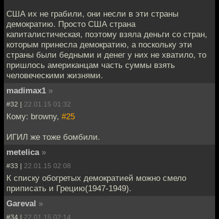
США их не грабили, они несли в эти страны
демократию. Просто США страна
капиталистическая, поэтому взяла деньги со стран,
которым принесла демократию, а поскольку эти
страны были бедными и денег у них не хватило, то
пришлось американцам часть суммы взять
человеческими жизнями.
madimax1
»
#32 |
22.01.15 01:32
Кому: browny,
#25
ИГИЛ же тоже бомбили.
metelica
»
#33 |
22.01.15 02:08
К списку обогретых демократией можно смело
приписать и Грецию(1947-1949).
Gareval
»
#34 |
22.01.15 02:14