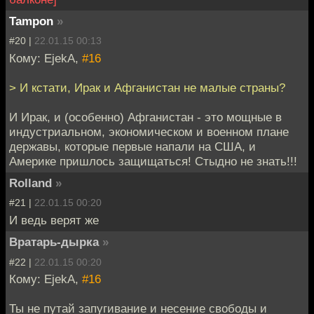
Tampon
»
#20 |
22.01.15 00:13
Кому: EjekA,
#16
> И кстати, Ирак и Афганистан не малые страны?
И Ирак, и (особенно) Афганистан - это мощные в
индустриальном, экономическом и военном плане
державы, которые первые напали на США, и
Америке пришлось защищаться! Стыдно не знать!!!
Rolland
»
#21 |
22.01.15 00:20
И ведь верят же
Вратарь-дырка
»
#22 |
22.01.15 00:20
Кому: EjekA,
#16
Ты не путай запугивание и несение свободы и