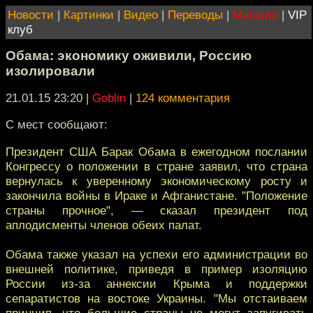
Новости
|
Картинки
|
Видео
|
Переводы
|
Магазин
|
VIP
клуб
Обама: экономику оживили, Россию
изолировали
21.01.15 23:20
|
Goblin
|
124 комментария
С мест сообщают:
Президент США Барак Обама в ежегодном послании
Конгрессу о положении в стране заявил, что страна
вернулась к уверенному экономическому росту и
закончила войны в Ираке и Афганистане. "Положение
страны прочное", — сказал президент под
аплодисменты членов обеих палат.
Обама также указал на успехи его администрации во
внешней политике, приведя в пример изоляцию
России из-за аннексии Крыма и поддержки
сепаратистов на востоке Украины. "Мы отстаиваем
принцип, что большие страны не могут запугивать