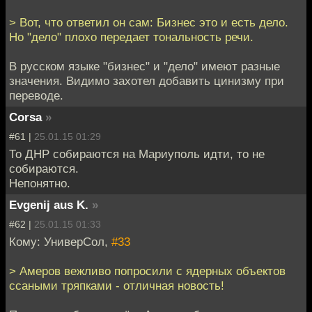
> Вот, что ответил он сам: Бизнес это и есть дело.
Но "дело" плохо передает тональность речи.
В русском языке "бизнес" и "дело" имеют разные
значения. Видимо захотел добавить цинизму при
переводе.
Corsa
»
#61 |
25.01.15 01:29
То ДНР собираются на Мариуполь идти, то не
собираются.
Непонятно.
Evgenij aus K.
»
#62 |
25.01.15 01:33
Кому: УниверСол,
#33
> Амеров вежливо попросили с ядерных объектов
ссаными тряпками - отличная новость!