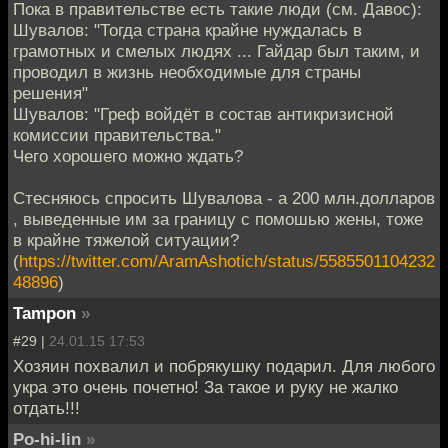
Пока в правительстве есть такие люди (см. Давос):
Шувалов: "Тогда страна крайне нуждалась в
грамотных и смелых людях ... Гайдар был таким, и
проводил в жизнь необходимые для страны
решения"
Шувалов: "Греф войдёт в состав антикризисной
комиссии правительства."
Чего хорошего можно ждать?
Стесняюсь спросить Шувалова - а 200 млн.долларов
, выведенные им за границу с помошью жены, тоже
в крайне тяжелой ситуации?
(
https://twitter.com/AramAshotich/status/5585501104232
48896
)
Tampon
»
#29 |
24.01.15 17:53
Хозяин похвалил и побрякушку подарил. Для любого
укра это очень почетно! За такое и руку не жалко
отдать!!!
Po-hi-lin
»