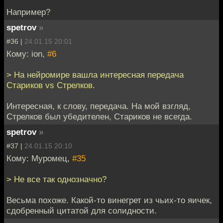
Например?
spetrov
»
#36 |
24.01.15 20:01
Кому: ion,
#6
> На нейромире вашла интересная передача
Стариков vs Стрелков.
Интересная, к слову, передача. На мой взгляд,
Стрелков был убедителен, Стариков не всегда.
spetrov
»
#37 |
24.01.15 20:10
Кому: Муромец,
#35
> Не все так однозначно?
Весьма похоже. Какой-то винегрет из чьих-то яичек,
сдобренный цитатой для солидности.