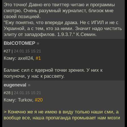
Это точно! Давно его твиттер читаю и программы
смотрю. Очень разумный журналист, близок мне
своей позицией.
"Ежу понятно, что впереди драка. Не с ИГИЛ и не с
Украиной, а с тем, кто за ними. Значит надо чистить
элиту от западофилов. 1.9.3.7." К.Семин.
BbICOTOMEP
»
#27 |
24.01.15 15:21
Кому: axell24,
#1
Баланс сил с ядерной точки зрения. У них к
полуночи, у нас к рассвету.
eugeneval
»
#28 |
24.01.15 15:21
Кому: Turkov,
#20
> Конечно же я не имею в виду только наши сми, а
вообще все, наша пропаганда промывает нам мозги