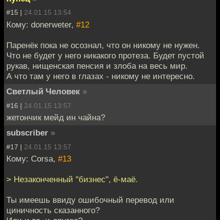
#15 |
24.01.15 13:54
Кому: donerweter,
#12
Паренёк пока не осознал, что он никому не нужен.
Что не будет у него никакого протеза. Будет пустой
рукав, нищенская пенсия и злоба на весь мир.
А что там у него в глазах - никому не интересно.
Светлый Человек
»
#16 |
24.01.15 13:57
жетончик мейд ин чайна?
subscriber
»
#17 |
24.01.15 13:57
Кому: Corsa,
#13
> Незаконченный "бизнес", ё-маё.
Ты имеешь ввиду ошибочный перевод или
циничность сказанного?