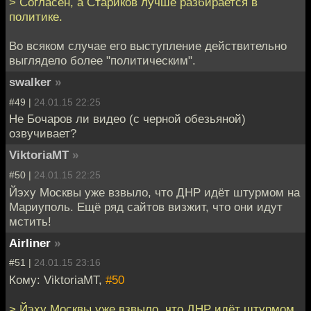
> Согласен, а Стариков лучше разбирается в
политике.
Во всяком случае его выступление действительно
выглядело более "политическим".
swalker
»
#49 |
24.01.15 22:25
Не Бочаров ли видео (с черной обезьяной)
озвучивает?
ViktoriaMT
»
#50 |
24.01.15 22:25
Йэху Москвы уже взвыло, что ДНР идёт штурмом на
Мариуполь. Ещё ряд сайтов визжит, что они идут
мстить!
Airliner
»
#51 |
24.01.15 23:16
Кому: ViktoriaMT,
#50
> Йэху Москвы уже взвыло, что ДНР идёт штурмом