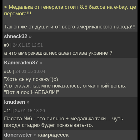
> Медалька от генерала стоит 8.5 баксов на e-bay, це
перемога!!!
Так он же от души и от всего американского народа!!!
shneck32
»
#9 |
24.01.15 12:51
а что амерекашка несказал слава украине ?
Kameraden87
»
#10 |
24.01.15 13:04
"Хоть сыну покажу"(с)
А в глазах, как мне показалось, отчаянный вопль:
"Вот я лох!НАЕБАЛИ!"
knudsen
»
#11 |
24.01.15 13:20
Палата №6 - это сильно + медалька таки... чуть
погодя стыдно будет показывать-то.
donerweter
»
камрадесса