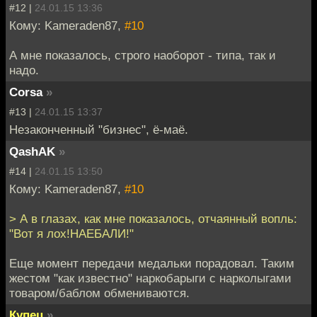
#12 |
24.01.15 13:36
Кому: Kameraden87,
#10
А мне показалось, строго наоборот - типа, так и
надо.
Corsa
»
#13 |
24.01.15 13:37
Незаконченный "бизнес", ё-маё.
QashAK
»
#14 |
24.01.15 13:50
Кому: Kameraden87,
#10
> А в глазах, как мне показалось, отчаянный вопль:
"Вот я лох!НАЕБАЛИ!"
Еще момент передачи медальки порадовал. Таким
жестом "как известно" наркобарыги с нарколыгами
товаром/баблом обмениваются.
Купец
»