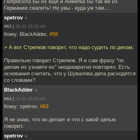
Попросила бы их ещё и Анжелка бы так же из
Германии свалить! Но увы - куда уж там...
spetrov
»
#63 |
25.01.15 01:44
Кому: BlackAdder,
#59
> А вот Стрелков говорит, что надо судить по делам.
Правильно говорит Стрелков. Я и сам фразу "по
делам их узнаете их" неоднократно повторял. Есть
основания считать, что у Шувалова дела расходятся
со словами?
BlackAdder
»
#64 |
25.01.15 03:05
Кому: spetrov,
#63
Я не знаю, что он делает и что с какой целью
говорит.
spetrov
»