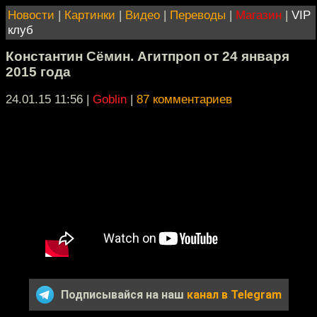
Новости
|
Картинки
|
Видео
|
Переводы
|
Магазин
|
VIP
клуб
Константин Сёмин. Агитпроп от 24 января
2015 года
24.01.15 11:56
|
Goblin
|
87 комментариев
Подписывайся на наш
канал в Telegram