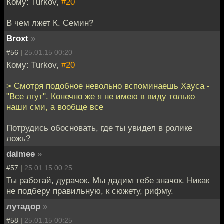
Кому: Turkov,
#20
В чем лжет К. Семин?
Broxt
»
#56 |
25.01.15 00:20
Кому: Turkov,
#20
> Смотря подобное невольно вспоминаешь Хауса -
"Все лгут". Конечно же я не имею в виду только
наши сми, а вообще все
Потрудись обосновать, где ты увидел в ролике
ложь?
daimee
»
#57 |
25.01.15 00:25
Ты работай, дурачок. Мы дадим тебе значок. Никак
не подберу правильную, к сюжету, рифму.
лутадор
»
#58 |
25.01.15 00:25