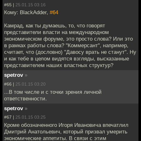
#65 |
25.01.15 03:16
Кому: BlackAdder,
#64
Камрад, как ты думаешь, то, что говорят
представители власти на международном
экономическом форуме, это просто слова? Или это
в рамках работы слова? "Коммерсант", например,
считает, что (дословно) "Давосу врать не станут". Ну
и как тебе в целом видятся взгляды, высказанные
представителем наших властных структур?
spetrov
»
#66 |
25.01.15 03:20
...В том числе и с точки зрения личной
ответственности.
spetrov
»
#67 |
25.01.15 03:25
Кроме обозначенного Игоря Ивановича впечатлил
Дмитрий Анатольевич, который призвал умерить
экономические аппетиты. В связи с этим