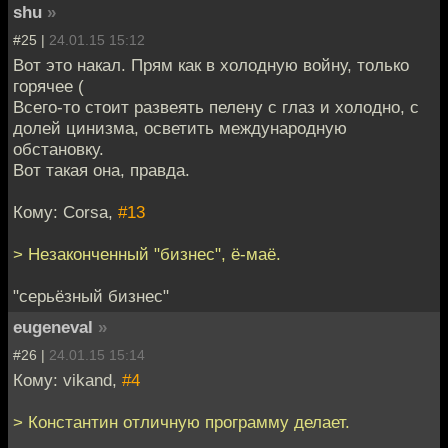
shu
»
#25 |
24.01.15 15:12
Вот это накал. Прям как в холодную войну, только
горячее (
Всего-то стоит развеять пелену с глаз и холодно, с
долей цинизма, осветить международную
обстановку.
Вот такая она, правда.
Кому: Corsa,
#13
> Незаконченный "бизнес", ё-маё.
"серьёзный бизнес"
eugeneval
»
#26 |
24.01.15 15:14
Кому: vikand,
#4
> Константин отличную программу делает.