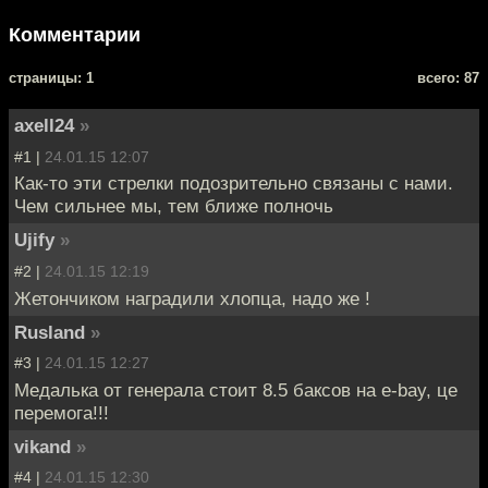
Комментарии
cтраницы: 1
всего: 87
axell24
»
#1 |
24.01.15 12:07
Как-то эти стрелки подозрительно связаны с нами.
Чем сильнее мы, тем ближе полночь
Ujify
»
#2 |
24.01.15 12:19
Жетончиком наградили хлопца, надо же !
Rusland
»
#3 |
24.01.15 12:27
Медалька от генерала стоит 8.5 баксов на e-bay, це
перемога!!!
vikand
»
#4 |
24.01.15 12:30