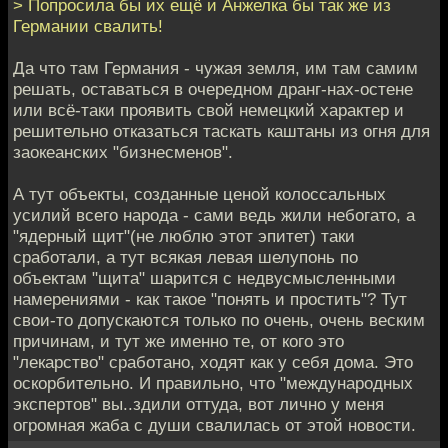
> Попросила бы их ещё и Анжелка бы так же из
Германии свалить!
Да что там Германия - чужая земля, им там самим
решать, оставаться в очередном дранг-нах-остене
или всё-таки проявить свой немецкий характер и
решительно отказаться таскать каштаны из огня для
заокеанских "бизнесменов".
А тут объекты, созданные ценой колоссальных
усилий всего народа - сами ведь жили небогато, а
"ядерный щит"(не люблю этот эпитет) таки
сработали, а тут всякая левая шелупонь по
объектам "щита" шарится с недвусмысленными
намерениями - как такое "понять и простить"? Тут
свои-то допускаются только по очень, очень веским
причинам, и тут же именно те, от кого это
"лекарство" сработано, ходят как у себя дома. Это
оскорбительно. И правильно, что "международных
экспертов" вы..здили оттуда, вот лично у меня
огромная жаба с души свалилась от этой новости.