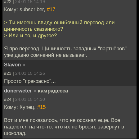
#22 |
24.01.15 14:19
Кому: subscriber,
#17
> Ты имеешь ввиду ошибочный перевод или
циничность сказанного?
> Или и то, и другое?
Я про перевод. Циничность западных "партнёров"
уже давно сомнений не вызывает.
Slavon
»
#23 |
24.01.15 14:26
Просто "прекрасно"...
donerweter
»
камрадесса
#24 |
24.01.15 14:30
Кому: Купец,
#15
Вот и мне показалось, что не осознал еще. Все
надеются на что-то, что их не бросят, завернут в
шоколад.