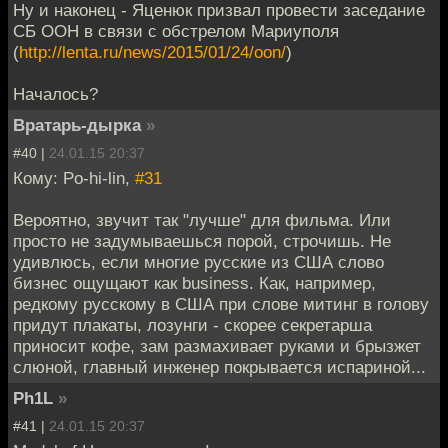
Ну и наконец - Яценюк призвал провести заседание
СБ ООН в связи с обстрелом Мариуполя
(
http://lenta.ru/news/2015/01/24/oon/
)
Началось?
Вратарь-дырка
»
#40 |
24.01.15 20:37
Кому: Po-hi-lin,
#31
Вероятно, звучит так "лучше" для фильма. Или
просто не задумываешься порой, строчишь. Не
удивлюсь, если многие русские из США слово
бизнес ощущают как business. Как, например,
редкому русскому в США при слове митинг в голову
придут плакаты, лозунги - скорее секретарша
приносит кофе, зам размахивает руками и брызжет
слюной, главный инженер покрывается испариной...
Ph1L
»
#41 |
24.01.15 20:37