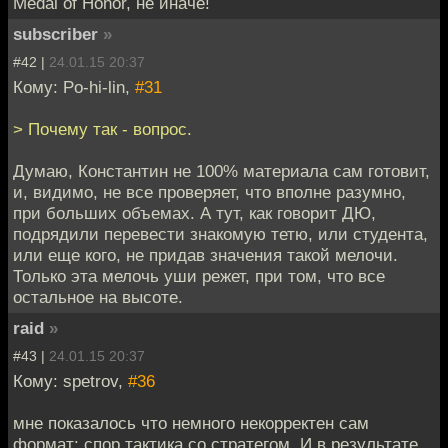
Medal of Honor, не иначе!
subscriber
»
#42 |
24.01.15 20:37
Кому: Po-hi-lin,
#31
> Почему так - вопрос.
Думаю, Константин не 100% материала сам готовит,
и, видимо, не все проверяет, что вполне разумно,
при больших объемах. А тут, как говорит ДЮ,
подрядили перевести знакомую тетю, или студента,
или еще кого, не придав значения такой мелочи.
Только эта мелочь уши режет, при том, что все
остальное на высоте.
raid
»
#43 |
24.01.15 20:37
Кому: spetrov,
#36
мне показалось что немного некорректен сам
формат: спор тактика со стратегом. И в результате