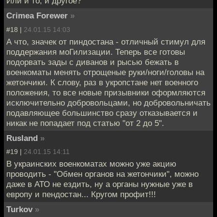
Или и то, и другое?
Crimea Forewer
»
#18 |
24.01.15 14:03
А что, значек от пиндостана - отличный стимул для
поддержания моГилизации. Теперь все готовы
подорвать зады с диванов и рысью бежать в
военкоматы менять отрощеные руки/ноги/головы на
жетончики. К слову, раз в укропстане нет военного
положения, то все новые призывники оформляются
исключительно добровольцами, но добровольничать
подавляющее большинство сразу отказывается и
никак не попадает под статью "от 2 до 5".
Rusland
»
#19 |
24.01.15 14:11
В украинских военкоматах можно уже акцию
проводить - "Обмен органов на жетончики", можно
даже в АТО не ездить, ну а органы нужные уже в
европу и пендостан... Кругом профит!!!
Turkov
»