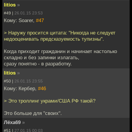
litios
»
#49 |
26.01.15 23:53
Кому: Soarer,
#47
> Наружу просится цитата: "Никогда не следует
недооценивать предсказуемость тупизны".
Когда приходит гражданин и начинает настолько
складно и без запинки излагать,
сразу понятно - в разработку.
litios
»
#50 |
26.01.15 23:55
Кому: Кербер,
#46
> Это троллинг украми/США РФ такой?
Это больше для "своих".
Лёха69
»
#51 |
27.01.15 00:03