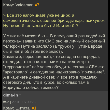
Кому: Valdamar,
#7
> Всё это напоминает уже не цирк, а
самодеятельность сводной бригады пары психушек.
Ну не могёт ж такого быть! Или могёт?
У этих всё может быть. В следующий раз подобный
персонаж заявит, что СМС оно на личный секретный
телефон Путина заслало (а трубки у Путина вроде
бы и нет и об этом все знают).
Заметьте, персонаж поёт, что сегодня он передал,
отследил, отзвонился - мимо на километр, с
"террористом" всё успел обсудить, сегодня СБУ его
"арестовало" и сегодня же надиктовано "признание".
А в кабинете дневной свет. И всё это в пределах
светового дня. Кто в курсе, во сколько там в
Мариуполе сейчас темнеет?
dima-in
»
#52 |
27.01.15 00:23
Кому: Цитата,
#1