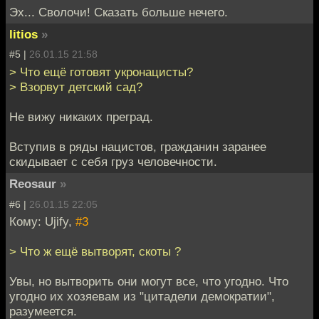
Эх... Сволочи! Сказать больше нечего.
litios
»
#5 |
26.01.15 21:58
> Что ещё готовят укронацисты?
> Взорвут детский сад?
Не вижу никаких преград.
Вступив в ряды нацистов, гражданин заранее
скидывает с себя груз человечности.
Reosaur
»
#6 |
26.01.15 22:05
Кому: Ujify,
#3
> Что ж ещё вытворят, скоты ?
Увы, но вытворить они могут все, что угодно. Что
угодно их хозяевам из "цитадели демократии",
разумеется.