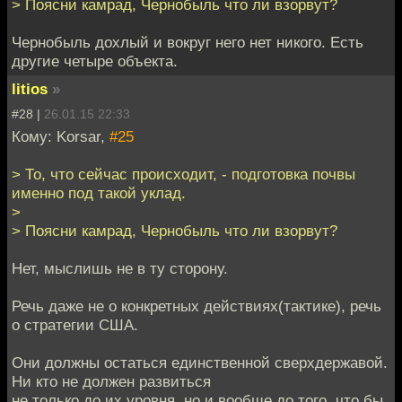
> Поясни камрад, Чернобыль что ли взорвут?
Чернобыль дохлый и вокруг него нет никого. Есть
другие четыре объекта.
litios
»
#28 |
26.01.15 22:33
Кому: Korsar,
#25
> То, что сейчас происходит, - подготовка почвы
именно под такой уклад.
>
> Поясни камрад, Чернобыль что ли взорвут?
Нет, мыслишь не в ту сторону.
Речь даже не о конкретных действиях(тактике), речь
о стратегии США.
Они должны остаться единственной сверхдержавой.
Ни кто не должен развиться
не только до их уровня, но и вообще до того, что бы