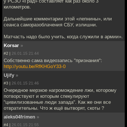
у РСЗО «Град» составляет как раз около 3
километров.
Дальнейшие комментарии этой «лепнины», или
сеанса саморазоблачения СБУ, излишни.
Матчасть надо было учить, когда служили в армии».
Korsar
»
#2 |
26.01.15 21:44
Собственно сама видеозапись "признания":
http://youtu.be/RfKHGoY33-0
Ujify
»
#3 |
26.01.15 21:46
Очередное мерзкое нагромождение лжи, которому
потворствуют и которым спекулируют
"цивилизованные люди запада". Как же они все
отвратительны. Что ж ещё вытворят, скоты ?
aleks04frimen
»
#4 |
26.01.15 21:55