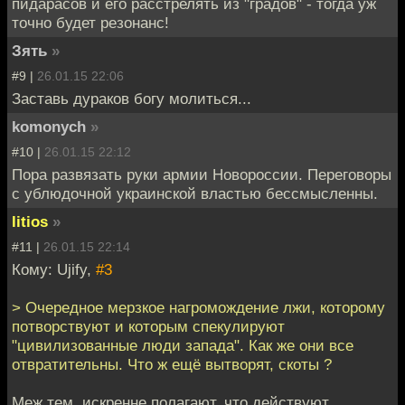
пидарасов и его расстрелять из "градов" - тогда уж
точно будет резонанс!
Зять
»
#9 |
26.01.15 22:06
Заставь дураков богу молиться...
komonych
»
#10 |
26.01.15 22:12
Пора развязать руки армии Новороссии. Переговоры
с ублюдочной украинской властью бессмысленны.
litios
»
#11 |
26.01.15 22:14
Кому: Ujify,
#3
> Очередное мерзкое нагромождение лжи, которому
потворствуют и которым спекулируют
"цивилизованные люди запада". Как же они все
отвратительны. Что ж ещё вытворят, скоты ?
Меж тем, искренне полагают, что действуют