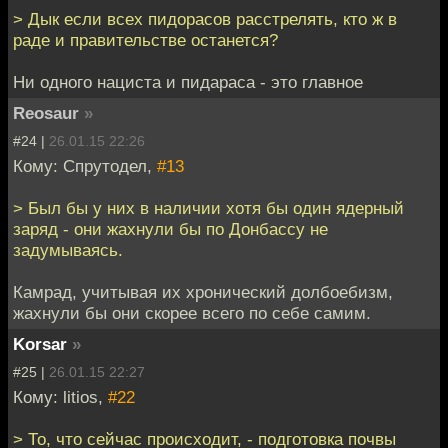
> Дык если всех пидорасов расстрелять, кто ж в
раде и правительстве останется?
Ни одного нациста и пидараса - это главное
Reosaur
»
#24 |
26.01.15 22:26
Кому: Спрутодел,
#13
> Был бы у них в наличии хотя бы один ядерный
заряд - они жахнули бы по Донбассу не
задумываясь.
Камрад, учитывая их хронический долбоебизм,
жахнули бы они скорее всего по себе самим.
Korsar
»
#25 |
26.01.15 22:27
Кому: litios,
#22
> То, что сейчас происходит, - подготовка почвы