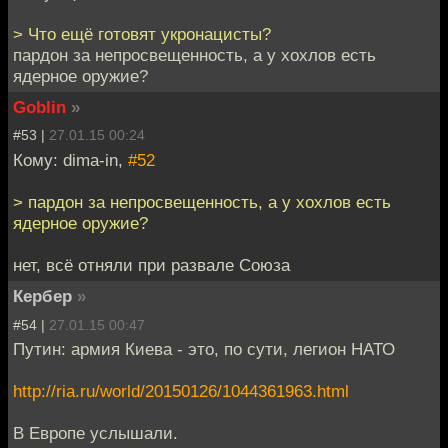
> Что ещё готовят укронацисты?
пардон за непросвещенность, а у хохлов есть
ядерное оружие?
Goblin
»
#53 |
27.01.15 00:24
Кому: dima-in,
#52
> пардон за непросвещенность, а у хохлов есть
ядерное оружие?
нет, всё отняли при развале Союза
Кербер
»
#54 |
27.01.15 00:47
Путин: армия Киева - это, по сути, легион НАТО
http://ria.ru/world/20150126/1044361963.html
В Европе услышали.