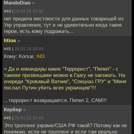
MandoDiao
»
#44 |
26.01.15 23:40
нет предела жестокости для данных товарищей из
Укр управления, тут и не удивительно когда такие
герои, есть кому подражать...
litios
»
#45 |
26.01.15 23:43
Кому: Korsar,
#43
> Да и командиры какие "Террорист", "Пепел" - с
такими прозвищами можно в Гаагу не заезжать. На
очереди "Кровавый Ватник", "Спецназ ГРУ" и "Меня
послал Путин убить всех украинцев"!!!
...террорист возвращается, Пепел 2, САМ!!!
Кербер
»
#46 |
26.01.15 23:49
Это троллинг украми/США РФ такой? Потому как не
понимаю, если не троллинг и если там реально