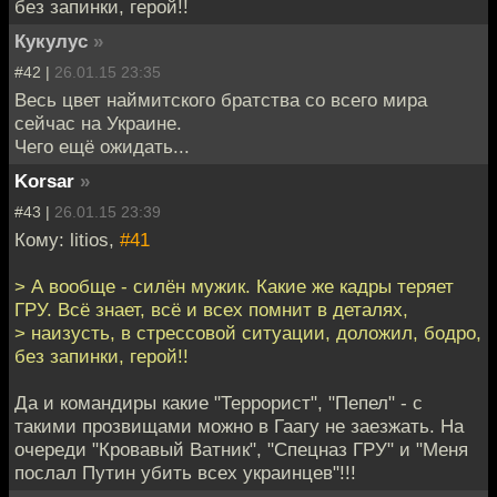
без запинки, герой!!
Кукулус
»
#42 |
26.01.15 23:35
Весь цвет наймитского братства со всего мира
сейчас на Украине.
Чего ещё ожидать...
Korsar
»
#43 |
26.01.15 23:39
Кому: litios,
#41
> А вообще - силён мужик. Какие же кадры теряет
ГРУ. Всё знает, всё и всех помнит в деталях,
> наизусть, в стрессовой ситуации, доложил, бодро,
без запинки, герой!!
Да и командиры какие "Террорист", "Пепел" - с
такими прозвищами можно в Гаагу не заезжать. На
очереди "Кровавый Ватник", "Спецназ ГРУ" и "Меня
послал Путин убить всех украинцев"!!!