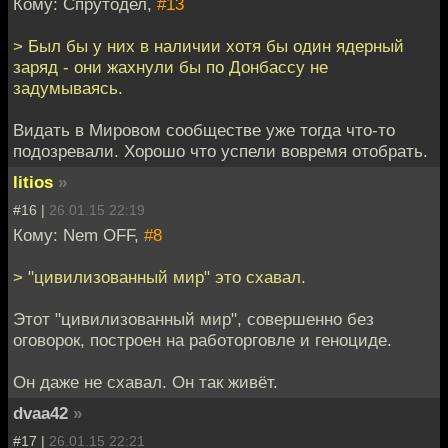
Кому: Спрутодел,
#13
> Был бы у них в наличии хотя бы один ядерный
заряд - они жахнули бы по Донбассу не
задумываясь.
Видать в Мировом сообществе уже тогда что-то
подозревали. Хорошо что успели вовремя отобрать.
litios
»
#16 |
26.01.15 22:19
Кому: Nem OFF,
#8
> "цивилизованный мир" это схавал.
Этот "цивилизованный мир", совершенно без
оговорок, построен на работорговле и геноциде.
Он даже не схавал. Он так живёт.
dvaa42
»
#17 |
26.01.15 22:21