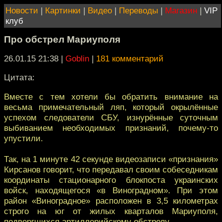
Новости
|
Картинки
|
Видео
|
Переводы
|
Магазин
|
VIP
клуб
Про обстрел Мариуполя
26.01.15 21:38
|
Goblin
|
181 комментарий
Цитата:
Вместе с тем хотели бы обратить внимание на
весьма примечательный ляп, который окрылённые
успехом следователи СБУ, изнурённые суточным
выбиванием необходимых признаний, почему-то
упустили.
Так, на 1 минуте 42 секунде видеозаписи «признания»
Кирсанов говорит, что передавал своим собеседникам
координаты стационарного блокпоста украинских
войск, находящегося «в Виноградном». При этом
район «Виноградное» расположен в 3,5 километрах
строго на юг от жилых кварталов Мариуполя,
подвергшихся артиллерийскому обстрелу.