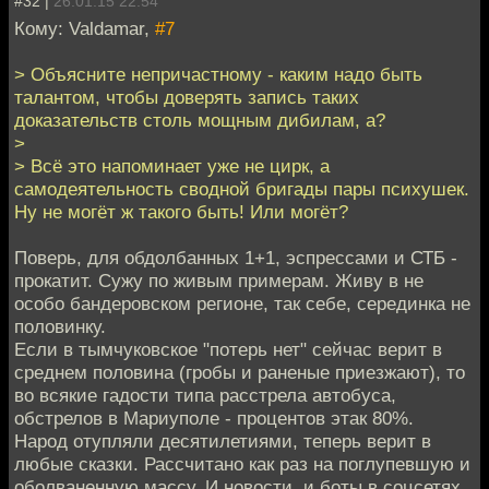
#32 |
26.01.15 22:54
Кому: Valdamar,
#7
> Объясните непричастному - каким надо быть
талантом, чтобы доверять запись таких
доказательств столь мощным дибилам, а?
>
> Всё это напоминает уже не цирк, а
самодеятельность сводной бригады пары психушек.
Ну не могёт ж такого быть! Или могёт?
Поверь, для обдолбанных 1+1, эспрессами и СТБ -
прокатит. Сужу по живым примерам. Живу в не
особо бандеровском регионе, так себе, серединка не
половинку.
Если в тымчуковское "потерь нет" сейчас верит в
среднем половина (гробы и раненые приезжают), то
во всякие гадости типа расстрела автобуса,
обстрелов в Мариуполе - процентов этак 80%.
Народ отупляли десятилетиями, теперь верит в
любые сказки. Рассчитано как раз на поглупевшую и
оболваненную массу. И новости, и боты в соцсетях