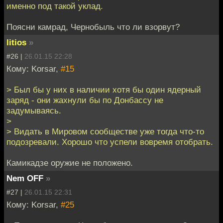
именно под такой уклад.
Поясни камрад, Чернобыль что ли взорвут?
litios
»
#26 |
26.01.15 22:28
Кому: Korsar,
#15
> Был бы у них в наличии хотя бы один ядерный
заряд - они жахнули бы по Донбассу не
задумываясь.
>
> Видать в Мировом сообществе уже тогда что-то
подозревали. Хорошо что успели вовремя отобрать.
Камикадзе оружие не положено.
Nem OFF
»
#27 |
26.01.15 22:31
Кому: Korsar,
#25