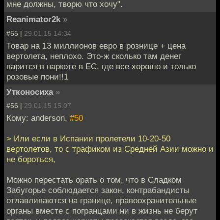
мне должны, творю что хочу".
Reanimator2k
»
#55 |
29.01.15 14:34
Товар на 13 миллионов евро в рознице + цена
вертолета, неплохо. Это-ж сколько там денег
варится в наркоте в ЕС, где все хорошо и только
розовые пони!!1
Утконосиха
»
#56 |
29.01.15 15:07
Кому: anderson,
#50
> Или если в Испании пролетели 10-20-50
вертолетов, то с трафиком из Средней Азии можно и
не бороться,
Можно перестать орать о том, что в Сладком
Забугорье соблюдается закон, контрабандисты
отлавливаются на границе, правоохранительные
органы вместе с погранцами ни в жизнь не берут