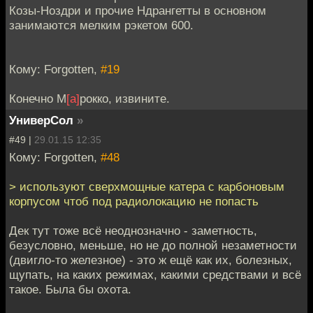
Козы-Ноздри и прочие Ндрангетты в основном
занимаются мелким рэкетом 600.
Кому: Forgotten,
#19
Конечно М
[а]
рокко, извините.
УниверСол
»
#49 |
29.01.15 12:35
Кому: Forgotten,
#48
> используют сверхмощные катера с карбоновым
корпусом чтоб под радиолокацию не попасть
Дек тут тоже всё неоднозначно - заметность,
безусловно, меньше, но не до полной незаметности
(двигло-то железное) - это ж ещё как их, болезных,
щупать, на каких режимах, какими средствами и всё
такое. Была бы охота.