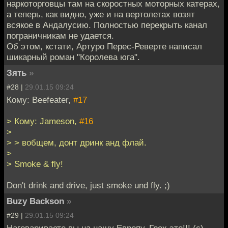
наркоторговцы там на скоростных моторных катерах,
а теперь, как видно, уже и на вертолетах возят
всякое в Андалусию. Полностью перекрыть канал
пограничникам не удается.
Об этом, кстати, Артуро Перес-Реверте написал
шикарный роман "Королева юга".
Зять
»
#28 |
29.01.15 09:24
Кому: Beefeater,
#17
> Кому: Jameson,
#16
>
> > вобщем, донт дринк анд флай.
>
> Smoke & fly!
Don't drink and drive, just smoke und fly. ;)
Buzy Backson
»
#29 |
29.01.15 09:24
Наговариваете вы на нашу Европу. Грех это!!! (с)