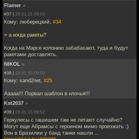
Flamer
»
#37 |
29.01.15 09:50
Кому: люберецкий,
#34
> а когда ракеты?
Когда на Марсе колонию забабахают, туда и будут
ракетами доставлять.
NIKOL
»
#38 |
29.01.15 09:50
Кому: sand2net,
#25
Ааааа!!! Порвал шаблон в клочья!!!
Kst2037
»
#39 |
29.01.15 09:52
Геркулесы с гашишем там не летают случайно?
Могут еще Абрамсы с героином мимо проезжать :)
Вон в Бразилии у банд танки нашли ...