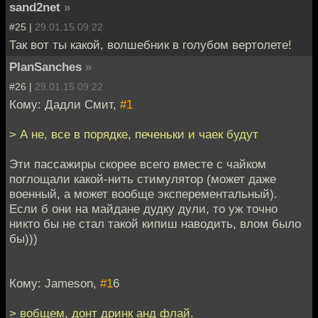
sand2net
»
#25 |
29.01.15 09:22
Так вот ты какой, волшебник в голубом вертолете!
PlanSanches
»
#26 |
29.01.15 09:22
Кому: Дадли Смит,
#1
> А не, все в порядке, печеньки и чаек будут
Эти пассажиры скорее всего вместе с чайком
поглощали какой-нить стимулятор (может даже
военный, а может вообще эксперементальный).
Если б они на майдане дудку дули, то уж точно
никто бы не стал такой кипиш наводить, влом было
бы)))
Кому: Jameson,
#1
6
> вобщем, донт дринк анд флай.