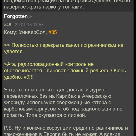
неадекватная реакция на все происходящее. Тяжело
наверное жрать наркоту тоннами.
Forgotten
»
#48 |
29.01.15 11:56
Кому: УниверСол,
#35
>> Полностью перекрыть канал пограничникам не
удается.
>Ага, радиолокационный контроль не
обеспечивается - виноват сложный рельеф. Очень
удобно, ч0!!!
Я где-то слышал, что для доставки дури с
перевалочных баз на Карибах в Амеровскую
Флориду используют сверхмощные катера с
карбоновым корпусом чтоб под радиолокацию не
попасть. Типа окупается с лихвой.
P.S. Ну и конечно коррупции среди пограничников и
таможенников в Европе быть не может. А всякие