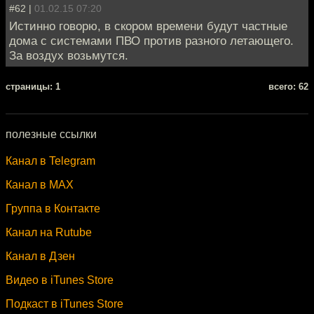
#62 |
01.02.15 07:20
Истинно говорю, в скором времени будут частные
дома с системами ПВО против разного летающего.
За воздух возьмутся.
cтраницы: 1
всего: 62
полезные ссылки
Канал в Telegram
Канал в MAX
Группа в Контакте
Канал на Rutube
Канал в Дзен
Видео в iTunes Store
Подкаст в iTunes Store