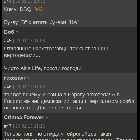
#44 |
29.01.15 10:52
Кому: DDQ,
#43
Букву "В" считать буквой "НА"
Боб
»
#45 |
29.01.15 11:06
Отчаянные наркоторговцы таскают гашиш
вертолетами...
Чисто Altis Life, прости господи.
rexozavr
»
#46 |
29.01.15 11:06
так вот почему Украина в Европу захотела! А в
России же нет демократии гашиш вертолётом особо
не пошлёшь. Даже через шоры.
Crimea Forewer
»
#47 |
29.01.15 11:16
Теперь понятно откуда у гейропейцев такая