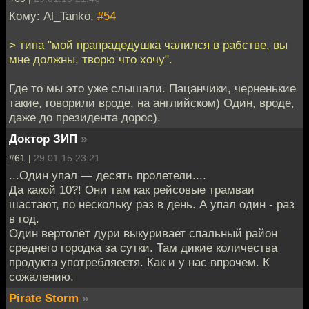
Кому: Al_Tanko,
#54
> типа "мой прапрадедушка чалился в рабстве, вы
мне должны, творю что хочу".
Где то мы это уже слышали. Пацанчики, черненькие
такие, говорили вроде, на английском) Один, вроде,
даже до президента дорос).
Доктор ЗИП
»
#61 |
29.01.15 23:21
...Один упал — десять пролетели....
Да какой 10?! Они там как рейсовые трамваи
шастают, по нескольку раз в день. А упал один - раз
в год.
Один вертолёт дури выкуривает спальный район
среднего городка за сутки. Там дикие количества
продукта употребляеетя. Как и у нас впрочем. К
сожалению.
Pirate Storm
»