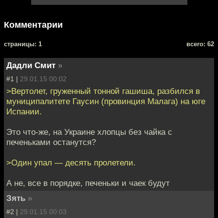
Комментарии
cтраницы: 1
всего: 62
Дадли Смит
»
#1 |
29.01.15 00:02
>Вертолет, груженный тонной гашиша, разбился в
муниципалитете Гаусин (провинция Малага) на юге
Испании.
Это что-же, на Украине хлопцы без чайка с
печеньками останутся?
>Один упал — десять пролетели.
А не, все в порядке, печеньки и чаек будут
Зять
»
#2 |
29.01.15 00:03