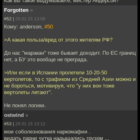
Как вы такое выдумываете, мистер Андерсон?
Forgotten
»
#52 |
29.01.15 13:08
Кому: anderson,
#50
>А какая польза/вред от этого жителям РФ?
До нас "маракан" тоже бывает доходит. По ЕС границ
нет, а БУ это вообще не преграда.
>Или если в Испании пролетели 10-20-50
вертолетов, то с трафиком из Средней Азии можно и
не бороться, мотивируя, что "у них вон тоже
вертолеты летают".
Не понял логики.
ostwind
»
#53 |
29.01.15 13:12
мои соболезнования наркомафии .
видать парни чутка надышались грузом ...