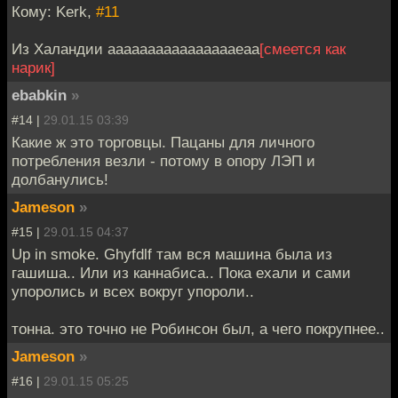
Кому: Kerk,
#11
Из Халандии ааааааааааааааааеаа
[смеется как
нарик]
ebabkin
»
#14 |
29.01.15 03:39
Какие ж это торговцы. Пацаны для личного
потребления везли - потому в опору ЛЭП и
долбанулись!
Jameson
»
#15 |
29.01.15 04:37
Up in smoke. Ghyfdlf там вся машина была из
гашиша.. Или из каннабиса.. Пока ехали и сами
упоролись и всех вокруг упороли..
тонна. это точно не Робинсон был, а чего покрупнее..
Jameson
»
#16 |
29.01.15 05:25