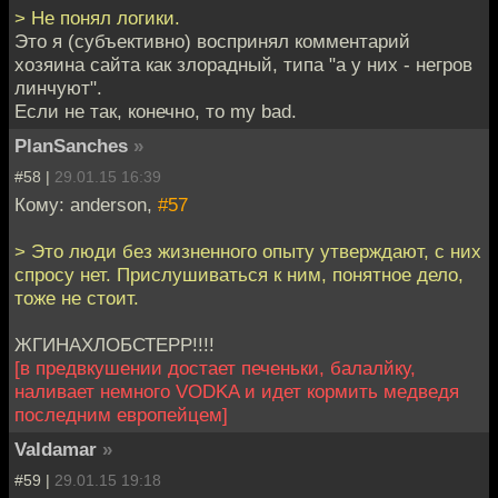
> Не понял логики.
Это я (субъективно) воспринял комментарий
хозяина сайта как злорадный, типа "а у них - негров
линчуют".
Если не так, конечно, то my bad.
PlanSanches
»
#58 |
29.01.15 16:39
Кому: anderson,
#57
> Это люди без жизненного опыту утверждают, с них
спросу нет. Прислушиваться к ним, понятное дело,
тоже не стоит.
ЖГИНАХЛОБСТЕРР!!!!
[в предвкушении достает печеньки, балалйку,
наливает немного VODKA и идет кормить медведя
последним европейцем]
Valdamar
»
#59 |
29.01.15 19:18