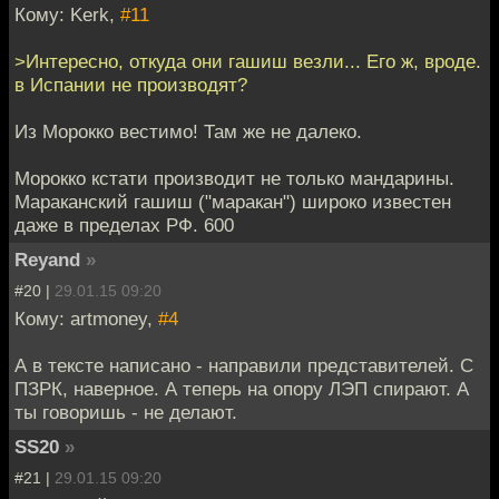
Кому: Kerk,
#11
>Интересно, откуда они гашиш везли... Его ж, вроде.
в Испании не производят?
Из Морокко вестимо! Там же не далеко.
Морокко кстати производит не только мандарины.
Мараканский гашиш ("маракан") широко известен
даже в пределах РФ. 600
Reyand
»
#20 |
29.01.15 09:20
Кому: artmoney,
#4
А в тексте написано - направили представителей. С
ПЗРК, наверное. А теперь на опору ЛЭП спирают. А
ты говоришь - не делают.
SS20
»
#21 |
29.01.15 09:20