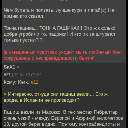
Чем бухать и ползать, лучше кури и летай(с) Не
помню кто сказал.
Тонна гашика... ТОННА ГАШИКА!!!! Это ж сколько
добра угробили то, падонки! И кто их за штурвал
только пустил?!?!
[в смешанных чувствах уходит мыть любимый бонг,
сокрушаясь о несправедливости бытия]
SaX1
»
#27 |
29.01.15 09:22
Кому: Kerk,
#11
> Интересно, откуда они гашиш везли... Его ж,
вроде. в Испании не производят?
Гашиш везли из Марокко. В тех местах Гибралтар
очень узкий - между Европой и Африкой километров
13, другой берег видно. Поэтому контрабандисты и