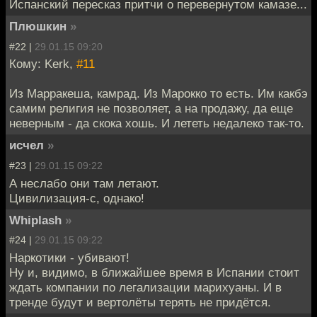
Испанский пересказ притчи о перевернутом камазе...
Плюшкин
»
#22 |
29.01.15 09:20
Кому: Kerk,
#11
Из Марракеша, камрад. Из Марокко то есть. Им какбэ
самим религия не позволяет, а на продажу, да еще
неверным - да скока хошь. И лететь недалеко так-то.
исчел
»
#23 |
29.01.15 09:22
А неслабо они там летают.
Цивилизация-с, однако!
Whiplash
»
#24 |
29.01.15 09:22
Наркотики - убивают!
Ну и, видимо, в ближайшее время в Испании стоит
ждать компании по легализации марихуаны. И в
тренде будут и вертолёты терять не придётся.