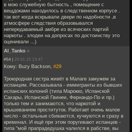
в мою служебную бытность , помещение с
вещдоками находилось в следственном корпусе .
так вот когда вскрывали двери по надобности ,в
атмосфере следствия образовывался
непередаваемый амбре из всяческих партий
наркоты . злодеи на допросах по достоинству это
оценивали ...)
Al_Tanko
»
#54 |
29.01.15 13:47
Кому: Buzy Backson,
#29
Троюродная сестра живёт в Малаге замужем за
испанцем. Рассказывала - иммигранты из бывших
испанских колоний (типа Марокко, Испанской
Сахары, Испанской Гвинеи, Фернандо-По и пр.)
только тем и занимаются, что наркотой и
крышеванием проституток. Работает очень малое
число - остальные сбиваются, кучкуются и сразу в
криминал. И ещё при этом поругивают испанцев -
типа "мой прапрадедушка чалился в рабстве, вы