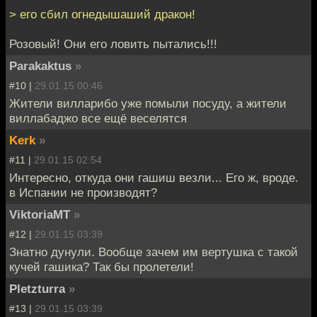
> его сбил огнедышаший дракон!
Розовый! Они его ловить пытались!!!
Parakaktus
»
#10 |
29.01.15 00:46
Жители вилларибо уже помыли посуду, а жители
виллабаджо все ещё веселятся
Kerk
»
#11 |
29.01.15 02:54
Интересно, откуда они гашиш везли... Его ж, вроде.
в Испании не производят?
ViktoriaMT
»
#12 |
29.01.15 03:39
Знатно дунули. Вообще зачем им вертушка с такой
кучей гашика? Так бы пролетели!
Pletzturra
»
#13 |
29.01.15 03:39