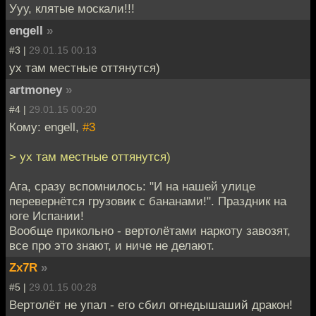
Ууу, клятые москали!!!
engell
»
#3 |
29.01.15 00:13
ух там местные оттянутся)
artmoney
»
#4 |
29.01.15 00:20
Кому: engell,
#3
> ух там местные оттянутся)
Ага, сразу вспомнилось: "И на нашей улице
перевернётся грузовик с бананами!". Праздник на
юге Испании!
Вообще прикольно - вертолётами наркоту завозят,
все про это знают, и ниче не делают.
Zx7R
»
#5 |
29.01.15 00:28
Вертолёт не упал - его сбил огнедышаший дракон!