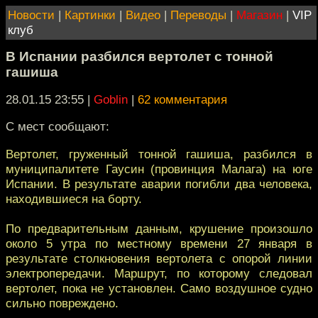
Новости
|
Картинки
|
Видео
|
Переводы
|
Магазин
|
VIP
клуб
В Испании разбился вертолет с тонной
гашиша
28.01.15 23:55
|
Goblin
|
62 комментария
С мест сообщают:
Вертолет, груженный тонной гашиша, разбился в
муниципалитете Гаусин (провинция Малага) на юге
Испании. В результате аварии погибли два человека,
находившиеся на борту.
По предварительным данным, крушение произошло
около 5 утра по местному времени 27 января в
результате столкновения вертолета с опорой линии
электропередачи. Маршрут, по которому следовал
вертолет, пока не установлен. Само воздушное судно
сильно повреждено.