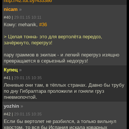
http://42.tut.by/433386
nicam
»
#40 |
29.01.15 10:11
Кому: mehanik,
#36
> Целая тонна- это для вертолёта передоз,
зачёркнуто, перегруз!
пару граммов в экипаж - и легкий перегруз изящно
превращается в серьезный недогруз!
Купец
»
#41 |
29.01.15 10:35
Ленивые они там, в тёплых странах. Давно бы трубу
по дну Гибралтара проложили и гоняли груз
пневмопочтой.
yozhin
»
#42 |
29.01.15 10:35
Если бы вертолет не разбился, а только вильнул
хвостом, то вся бы Испания искала коварных