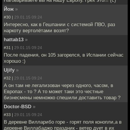
Йож
»
#30 |
29.01.15 09:24
Интересно, как в Гешпании с системой ПВО, раз
наркоту вертолётами возят?
hattab13
»
#31 |
29.01.15 09:24
После падения, он 105 загорелся, в Испании сейчас
хорошо :)
Ujify
»
#32 |
29.01.15 09:24
А он там не легализован через одного, часом, в
Европах - то ? А то может таки это честные
бизнесмены немножко спешили доставить товар ?
Doctor-BSD
»
#33 |
29.01.15 09:24
В деревне Вилларибо горе - горят поля конопли,а в
деревне Виллабаджо праздник - ветер дует в их