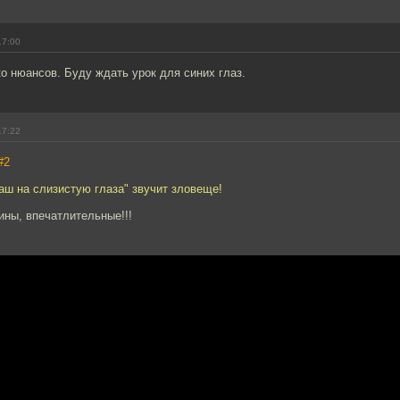
17:00
о нюансов. Буду ждать урок для синих глаз.
17:22
#2
аш на слизистую глаза" звучит зловеще!
ины, впечатлительные!!!