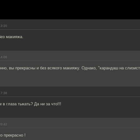
13:20
без макияжа.
14:06
нно, вы прекрасны и без всякого макияжу. Однако, "карандаш на слизист
17:38
в глаза тыкать? Да ни за что!!!
20:42
о прекрасно !