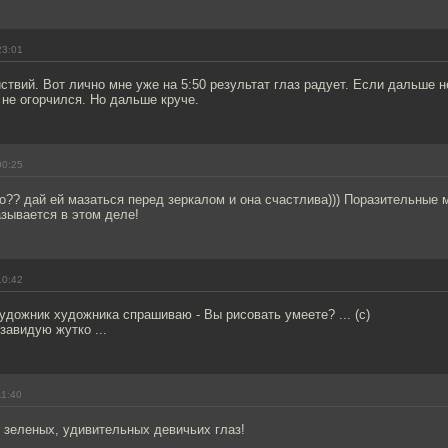
23:01
ствий. Вот лично мне уже на 5:50 результат глаз радует. Если дальше 
не огорчился. Но дальше круче.
00:25
?? дай ей мазаться перед зеркалом и она счастлива))) Поразительные 
зывается в этом деле!
10:42
 художник художника спрашиваю - Вы рисовать умеете? ... (с)
завидую жутко ...
11:40
ру зеленых, удивительных девичьих глаз!