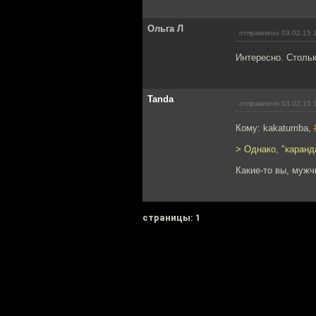
Ольга Л
отправлено 03.02.15 
Интересно. Стольк
Tanda
отправлено 03.02.15 
Кому: kakatumba,
> Однако, "каранд
Какие-то вы, мужч
cтраницы: 1