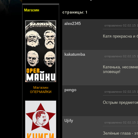
Магазин
cтраницы: 1
alex2345
отправлено 02.02.15 
Катя прекрасна и 
kakatumba
отправлено 02.02.15 
Катенька, несомне
зловеще!
Магазин
pengo
ОПЕРМАЙКИ
отправлено 02.02.15 
Острым предметом 
Ujify
отправлено 02.02.15 
Зелёные глаза - эт