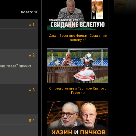
всего: 10
# 1
Дядя Вова про фильм "Свидание
вслепую"
# 2
ую глаза" звучит
О предстоящем Турнире Святого
# 3
Георгия
# 4