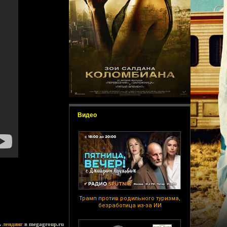
Видео
Трамп против родильного туризма,
безработица из-за ИИ
ь
лендинг
в megagroup.ru