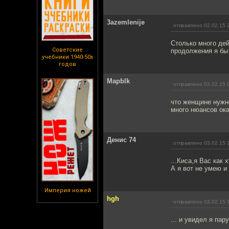
3azemlenije
отправлено 02.02.15 
Столько много дей
Советские
продолжения я бы 
учебники 1940-50х
годов
Mapblk
отправлено 03.02.15 
что женщине нужно
много нюансов ока
Денис 74
отправлено 03.02.15 
...Киса,я Вас как
А я вот не умею и 
Империя ножей
hgh
отправлено 03.02.15 
... и увидел я па