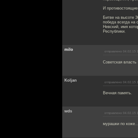
И противостоящие 
Битве на высоте 3
победа всегда на 
Невский, имя кот
Республики.
milo
отправлено 04.02.15 
Советская власть 
Koljan
отправлено 04.02.15 
Вечная память.
wds
отправлено 04.02.15 
мурашки по коже..