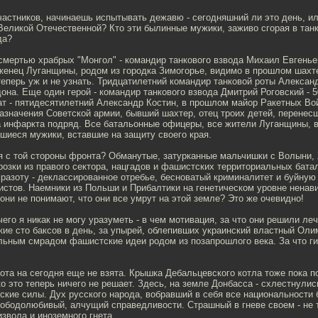
астников, начинаешь испытывать дежавю - сегодняшний ли это день, ил
еликой Отечественной? Кто эти былинные мужики, заживо сгорая в танк
да?
смертью храбрых "Монгол" - командир танкового взвода Михаил Евгенье
женец Луганщины, родом из городка Зимогорье, видимо в прошлом шахте
теперь уж и не узнать. Тридцатилетний командир танковой роты Алексан
она. Еще один герой - командир танкового взвода Дмитрий Роговский - 5
ат - пятидесятилетний Александр Костин, в прошлом майор Ракетных Во
азначения Советской армии, бывший шахтер, отец троих детей, перенес
а инфаркта подряд. Все батальонные офицеры, все жители Луганщины, в
шиеся мужики, вставшие на защиту своего края.
ся с той стороны фронта? Обманутые, затурканные мальчишки с Волыни,
озки из правого сектора, нацгадов и фашистских территориальных бата
разоту - деклассированное отребье, бесноватый криминалитет и буйную
истов. Наемники из Польши и Прибалтики на генетическом уровне ненав
они не понимают, что они все умрут на этой земле? Это же очевидно!
чего я никак не могу уразуметь - в чем мотивация, за что они решили ле
ие сто баксов в день, за упырей, облепивших украинский властный Оли
льным смрадом фашистские идеи родом из позапрошлого века. За что ги
та на сегодня еще не взята. Крышка Дебальцевского котла тоже пока п
о это теперь ничего не решает. Здесь, на земле Донбасса - схлестнулис
ские силы. Дух русского народа, вобравший в себя все национальности
ободолюбивый, алчущий справедливости. Страшный в гневе своем - не
звола и иноземного гнета.