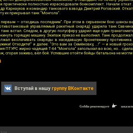
ни практически полностью израсходовали боекомплект. Начали откат
др Карнаухов и командир танкового взвода Дмитрий Роговский. Откат
ту их прикрывал танк "Монгола".
ь первым — отходишь последним". При этом в серьезном бою шансы в
отивотанковый управляемый ракетный снаряд) ударила танк Савчина
 танк встал. Следом, в другую полусферу ударил еще один гранатоме
окинуть горящую машину. Экипаж приказ не выполнил. Танк продолжал 
лжал вколачивать снаряды в наседавшую бронетехнику противника.
ики! Отходите!" и далее: "Это вам за Семёновку, ...!" — и новый грох
ия ПТУРС жирно чадящий Т-64 "Монгола" заполыхал во всю, но... сдел
ж, сгорая заживо, вёл бой. Успевшие отойти бойцы батальона не могли
й
Вступай в нашу
группу ВКонтакте
Goblin рекомендует
заказат
12:14