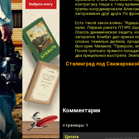
контратаку. Наши к тому време
группы координировали Алексан
загораживая друг друга. По фрон
Есть такой закон войны: "Идеш
нулю. Первая ракета ПТУРС (пр
Спасла динамическая защита, но
загорелся. Комбат дал приказ п
словно тяжелые дюбели, продо
был крик Михаила: "Прикрою, муж
После третьего прямого попадан
два прицельных выстрела. Экипа
Сталинград под Санжаровко
Комментарии
cтраницы: 1
Цитата
отправлено 04.02.15 