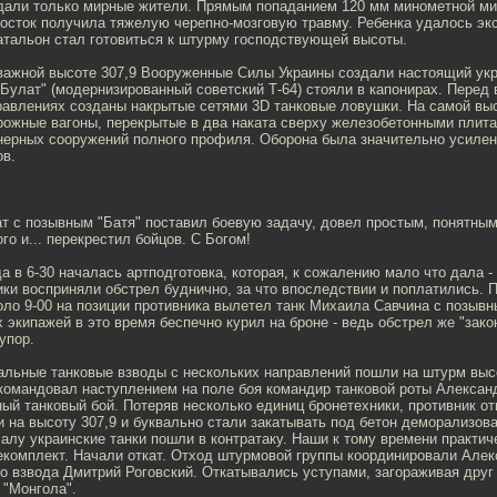
адали только мирные жители. Прямым попаданием 120 мм минометной м
росток получила тяжелую черепно-мозговую травму. Ребенка удалось эк
атальон стал готовиться к штурму господствующей высоты.
 важной высоте 307,9 Вооруженные Силы Украины создали настоящий укр
"Булат" (модернизированный советский Т-64) стояли в капонирах. Перед 
равлениях созданы накрытые сетями 3D танковые ловушки. На самой вы
ожные вагоны, перекрытые в два наката сверху железобетонными плита
нерных сооружений полного профиля. Оборона была значительно усилен
ов.
т с позывным "Батя" поставил боевую задачу, довел простым, понятны
го и... перекрестил бойцов. С Богом!
да в 6-30 началась артподготовка, которая, к сожалению мало что дала 
ки восприняли обстрел буднично, за что впоследствии и поплатились. 
оло 9-00 на позиции противника вылетел танк Михаила Савчина с позывн
 экипажей в это время беспечно курил на броне - ведь обстрел же "закон
упор.
альные танковые взводы с нескольких направлений пошли на штурм выс
командовал наступлением на поле боя командир танковой роты Алексан
ый танковый бой. Потеряв несколько единиц бронетехники, противник от
 на высоту 307,9 и буквально стали закатывать под бетон деморализов
лу украинские танки пошли в контратаку. Наши к тому времени практи
екомплект. Начали откат. Отход штурмовой группы координировали Алек
о взвода Дмитрий Роговский. Откатывались уступами, загораживая друг
 "Монгола".