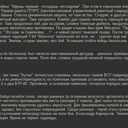
 войны: "Идешь первым - отходишь последним". При этом в серьезном б
. Первая ракета ПТУРС (противотанковый управляемый ракетный снаряд)
 башни. Спасла динамическая защита, но танк встал. Следом, в другу
етный выстрел. Танк загорелся. Комбат дал приказ покинуть горящую 
л. Танк продолжал бой, раз за разом, словно тяжелые дюбели, продолж
вшую бронетехнику противника. По рации слышен был крик Михаила: "Пр
: "Это вам за Семёновку, ...!" - и новый грохот танковой пушки. После т
жирно чадящий Т-64 "Монгола" заполыхал во всю, но... сделал еще как
ла. Экипаж, сгорая заживо, вёл бой. Успевшие отойти бойцы батальона
а по батальону был нанесен массированный артудар, - раненых прибави
е жарко горели танки. Поле боя, словно траурной пеленой покрылось ч
: три танка "Булат" полностью сожжены, несколько танков ВСУ поврежд
 и их ремонтопригодность по понятным причинам установить пока невоз
2 и два БТР-80. Противник, в основном наёмники, потеряли порядка ше
бойца погибли точно, пятеро раненых (в основном результат артналета по
я числятся пропавшими без вести (экипажи 2 танков). Два танка потеря
у механику-водителю удалось вернуться). Две бронемашины попали в з
 однако, без серьезных повреждений. Среди раненых - герой этого сраж
ступлением непосредственно на поле боя, Александр Карнаухов. Тяжел
тации. Врачи не теряют надежды.