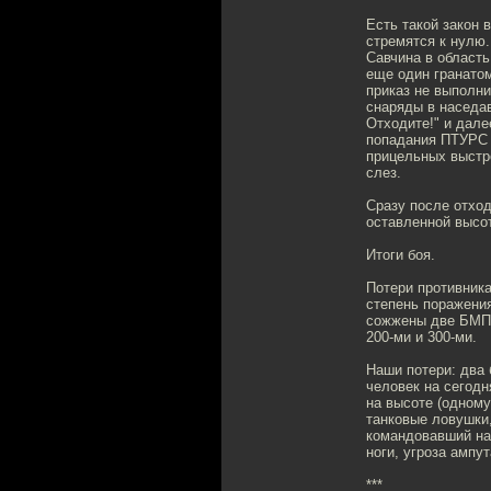
Есть такой закон
стремятся к нулю
Савчина в область
еще один гранатом
приказ не выполни
снаряды в наседа
Отходите!" и далее
попадания ПТУРС 
прицельных выстре
слез.
Сразу после отход
оставленной высот
Итоги боя.
Потери противника
степень поражения
сожжены две БМП-
200-ми и 300-ми.
Наши потери: два 
человек на сегодн
на высоте (одном
танковые ловушки,
командовавший на
ноги, угроза ампу
***