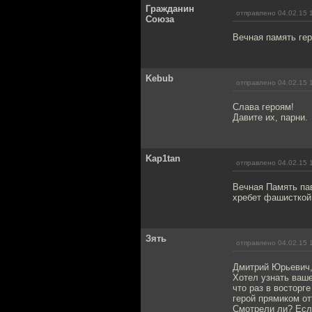
Гражданин
отправлено 04.02.15 
Союза
Вечная память ге
Kebub
отправлено 04.02.15 
Слава героям!
Давите их, парни.
Kap1tan
отправлено 04.02.15 
Вечная Память па
хребет фашисткой 
Зять
отправлено 04.02.15 
Дмитрий Юрьевич,
Хотел узнать ваш
что раз в восторг
герой прямиком от
Смотрели ли? Есл