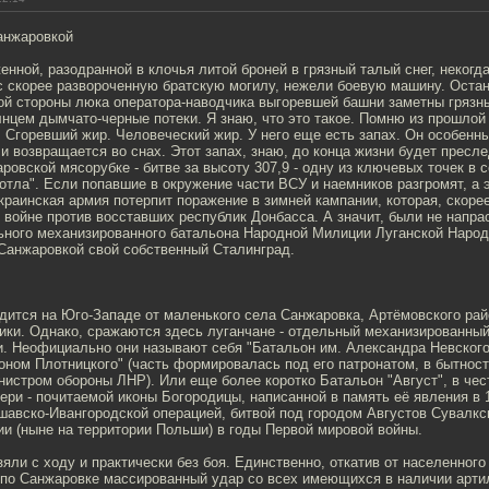
анжаровкой
енной, разодранной в клочья литой броней в грязный талый снег, некогда
с скорее развороченную братскую могилу, нежели боевую машину. Остан
авой стороны люка оператора-наводчика выгоревшей башни заметны гряз
нцем дымчато-черные потеки. Я знаю, что это такое. Помню из прошлой
. Сгоревший жир. Человеческий жир. У него еще есть запах. Он особенны
и возвращается во снах. Этот запах, знаю, до конца жизни будет пресле
ровской мясорубке - битве за высоту 307,9 - одну из ключевых точек в 
отла". Если попавшие в окружение части ВСУ и наемников разгромят, а 
краинская армия потерпит поражение в зимней кампании, которая, скорее
 войне против восставших республик Донбасса. А значит, были не напр
ьного механизированного батальона Народной Милиции Луганской Народ
анжаровкой свой собственный Сталинград.
дится на Юго-Западе от маленького села Санжаровка, Артёмовского ра
ики. Однако, сражаются здесь луганчане - отдельный механизированны
. Неофициально они называют себя "Батальон им. Александра Невского
ном Плотницкого" (часть формировалась под его патронатом, в бытност
истром обороны ЛНР). Или еще более коротко Батальон "Август", в чес
ри - почитаемой иконы Богородицы, написанной в память её явления в 
шавско-Ивангородской операцией, битвой под городом Августов Сувалкс
и (ныне на территории Польши) в годы Первой мировой войны.
яли с ходу и практически без боя. Единственно, откатив от населенного
 по Санжаровке массированный удар со всех имеющихся в наличии арти