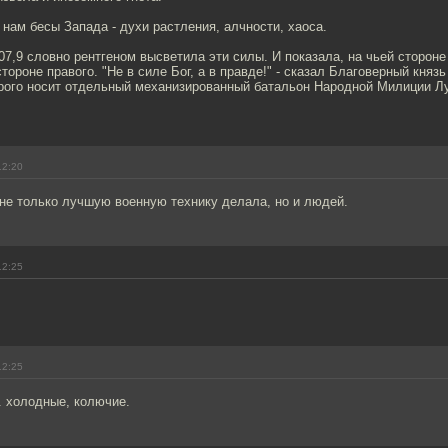
нам бесы Запада - духи растления, алчности, хаоса.
07,9 словно рентгеном высветила эти силы. И показала, на чьей стороне
стороне правого. "Не в силе Бог, а в правде!" - сказал Благоверный княз
орого носит отдельный механизированный батальон Народной Милиции Л
12:20
не только лучшую военную технику делала, но и людей.
12:25
12:25
. холодные, колючие.