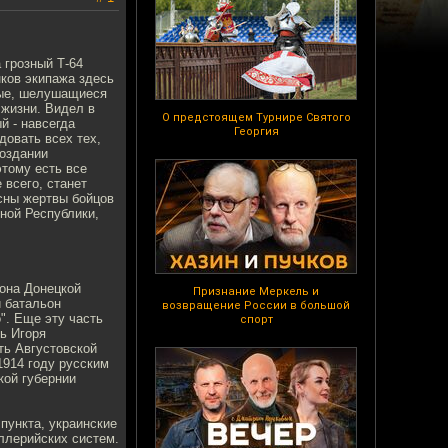
 грозный Т-64
ков экипажа здесь
ные, шелушащиеся
 жизни. Видел в
О предстоящем Турнире Святого
й - навсегда
Георгия
довать всех тех,
создании
этому есть все
 всего, станет
асны жертвы бойцов
ной Республики,
йона Донецкой
Признание Меркель и
й батальон
возвращение России в большой
". Еще эту часть
спорт
ь Игоря
ть Августовской
1914 году русским
кой губернии
 пункта, украинские
ллерийских систем.