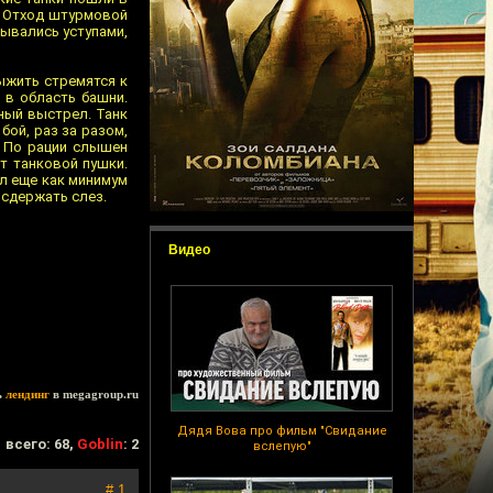
. Отход штурмовой
ывались уступами,
ыжить стремятся к
 в область башни.
тный выстрел. Танк
бой, раз за разом,
 По рации слышен
от танковой пушки.
ал еще как минимум
 сдержать слез.
Видео
ь
лендинг
в megagroup.ru
Дядя Вова про фильм "Свидание
всего: 68,
Goblin
: 2
вслепую"
# 1