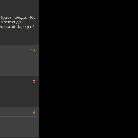
 будет победа. Ибо
ь Александр
уганской Народной
# 2
# 3
# 4