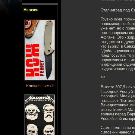
Магазин
Сталинград под С
Грузно осев прожж
напоминает сейча
уже нет, но с пр
под январским сол
Афгане. Это - жир
въедается в душу 
кто выжил в Санжа
"Дебальцевского к
предпосылки, то у
поражением и в их
и офицеров отдел
выдюживших под С
***
Империя ножей
Высота 307,9 нахо
Народной Республ
Народной Милиции
называют "Батальо
Венедиктовича мин
иконы Божией Мате
воинам перед Вар
Российской импери
Само село наши вз
силовики нанесли