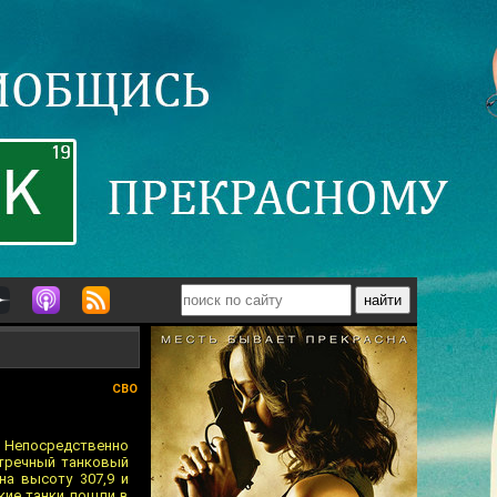
СВО
 Непосредственно
стречный танковый
на высоту 307,9 и
кие танки пошли в