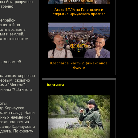
ины был разрушен
стренно
Атака БПЛА на Геленджик и
открытие Ормузского пролива
епрайон.
высотой на
соте врытые в
ми и землей.
а контингентом
м словом её
Клеопатра, часть 2: финансовое
болото
- слишком серьезно
Первым, скрытно
ыми "Монгол".
Картинки
чился"! За что и
оты.
др Карнаухов.
катил назад. Наши
анных наемников.
чески полностью
сандр Карнаухов и
 друга. По фронту