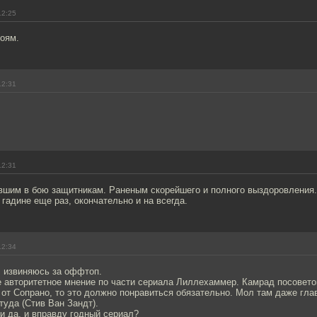
12:25
роям.
12:31
12:31
вшим в бою защитникам. Раненым скорейшего и полного выздоровления
гадине еще раз, окончательно и на всегда.
12:34
 извиняюсь за оффтоп.
е авторитетное мнение по части сериала Лиллехаммер. Камрад посовето
е от Сопрано, то это должно понравиться обязательно. Мол там даже г
туда (Стив Ван Зандт).
и да, и вправду годный сериал?