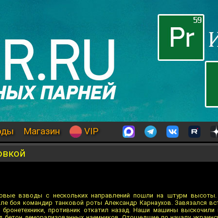
оды
Магазин
VIP
овкой
овые взводы с нескольких направлений пошли на штурм высоты.
оле боя командир танковой роты Александр Карнаухов. Завязался в
ц бронетехники, противник откатил назад. Наши машины выскочили 
д бетон деморализованных наемников. Отошедшие по началу украинс