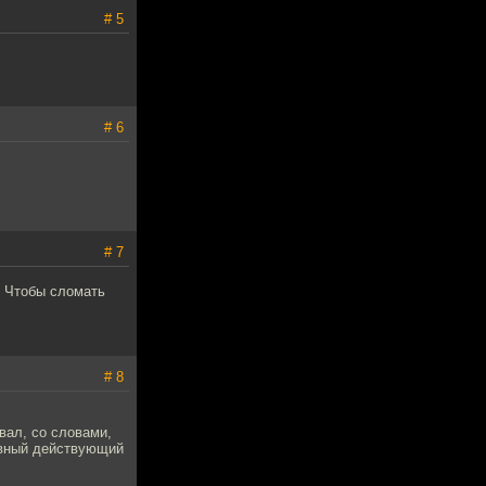
# 5
# 6
# 7
. Чтобы сломать
# 8
вал, со словами,
лавный действующий