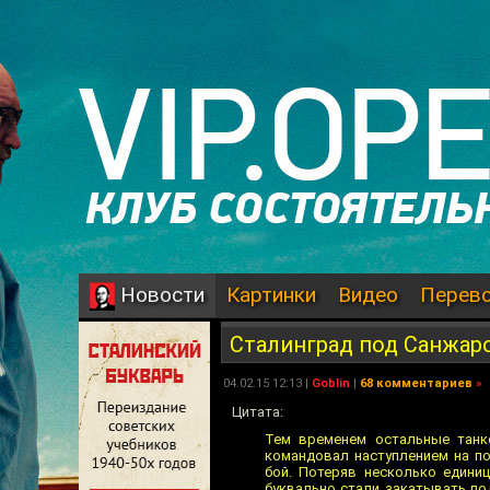
Картинки
Видео
Перев
Новости
Сталинград под Санжар
04.02.15 12:13 |
Goblin
|
68 комментариев
»
Цитата:
Тем временем остальные танк
командовал наступлением на п
бой. Потеряв несколько едини
буквально стали закатывать по