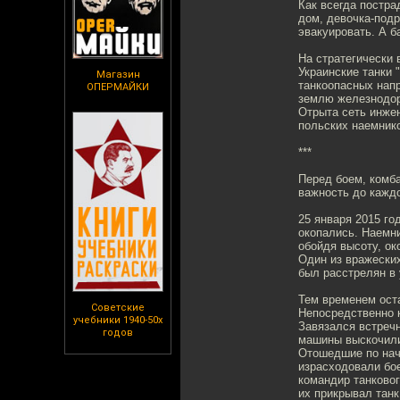
Как всегда постр
дом, девочка-под
эвакуировать. А б
На стратегически
Украинские танки 
Магазин
танкоопасных нап
ОПЕРМАЙКИ
землю железнодор
Отрыта сеть инже
польских наемник
***
Перед боем, комба
важность до каждо
25 января 2015 го
окопались. Наемни
обойдя высоту, ок
Один из вражеских
был расстрелян в 
Тем временем ост
Советские
Непосредственно 
учебники 1940-50х
Завязался встречн
годов
машины выскочили
Отошедшие по нача
израсходовали бо
командир танковог
их прикрывал танк