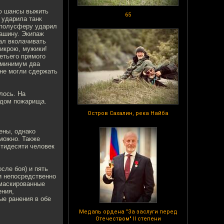
ою шансы выжить
65
 ударила танк
ю полусферу ударил
машину. Экипаж
ал вколачивать
икрою, мужики!
ретьего прямого
 минимум два
 не могли сдержать
лось. На
адом пожарища.
Остров Сахалин, река Найба
ены, однако
можно. Также
стидесяти человек
сле боя) и пять
ли непосредственно
амаскированные
ения,
ые ранения в обе
Медаль ордена "За заслуги перед
Отечеством" II степени