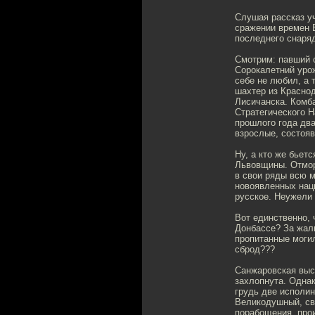
Слушая рассказ уч
сражении времен В
последнего снаря
Смотрим: павший 
Сорокалетний уро
себе не любил, а 
шахтер из Краснод
Лисичанска. Комб
Стратегического Н
прошлого года дв
взрослые, состояв
Ну, а кто же бьет
Львовщины. Отмор
в свои ряды всю м
новоявленных нац
русское. Неужели 
Вот единственно, 
Донбассе? За жалк
пропитанные моги
сброд???
Санжаровская высо
захлопнута. Однак
грудь две исполин
Великодушный, св
порабощения, прои