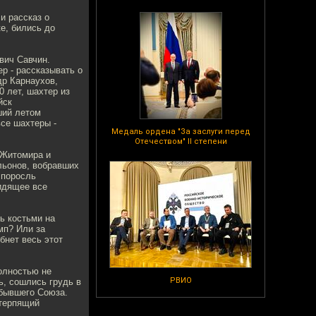
и рассказ о
е, бились до
вич Савчин.
р - рассказывать о
др Карнаухов,
0 лет, шахтер из
йск
ший летом
се шахтеры -
Медаль ордена "За заслуги перед
Отечеством" II степени
 Житомира и
льонов, вобравших
 поросль
идящее все
чь костьми на
мп? Или за
бнет весь этот
олностью не
РВИО
ь, сошлись грудь в
 бывшего Союза.
 терпящий