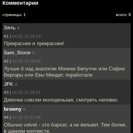
Комментарии
cтраницы: 1
всего: 8
Зять
»
#1 |
04.02.15 16:43
Прекраснее и прекраснее!
Sam_Stone
»
#2 |
04.02.15 18:00
Лучше б над аналогом Моники Белуччи или Софии
Вергары или Евы Мендес поработали
JFK
»
#3 |
04.02.15 18:21
Девочка совсем молоденькая, смотреть неловко.
browny
»
#4 |
04.02.15 21:08
Обычно velvet - это бархат, а не вельвет. Тем более,
в данном контексте.