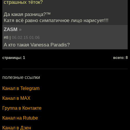
страшных тёток?
Да какая разница?™
Катя всё равно симпатичное лицо нарисует!!!
ZASM
»
#8 |
06.02.15 01:06
А кто такая Vanessa Paradis?
cтраницы: 1
всего: 8
полезные ссылки
Канал в Telegram
Канал в MAX
Группа в Контакте
Канал на Rutube
Канал в Дзен