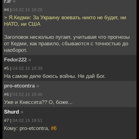
r3r
»
#4 |
04.02.15 18:26
> Я.Кедми: За Украину воевать никто не будет, ни
НАТО, ни США
Заголовок несколько пугает, учитывая что прогнозы
от Кедми, как правило, сбываются с точностью до
наоборот.
Fedor222
»
#5 |
04.02.15 18:39
На самом деле боюсь войны. Не дай Бог.
pro-etcontra
»
#6 |
04.02.15 18:46
Уже и Кнессета?? О, боже...
Shurd
»
#7 |
04.02.15 18:51
Кому: pro-etcontra,
#6