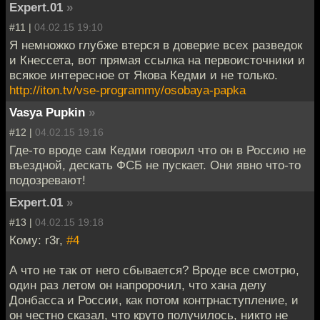
Expert.01
»
#11 |
04.02.15 19:10
Я немножко глубже втерся в доверие всех разведок
и Кнессета, вот прямая ссылка на первоисточники и
всякое интересное от Якова Кедми и не только.
http://iton.tv/vse-programmy/osobaya-papka
Vasya Pupkin
»
#12 |
04.02.15 19:16
Где-то вроде сам Кедми говорил что он в Россию не
въездной, дескать ФСБ не пускает. Они явно что-то
подозревают!
Expert.01
»
#13 |
04.02.15 19:18
Кому: r3r,
#4
А что не так от него сбывается? Вроде все смотрю,
один раз летом он напророчил, что хана делу
Донбасса и России, как потом контрнаступление, и
он честно сказал, что круто получилось, никто не