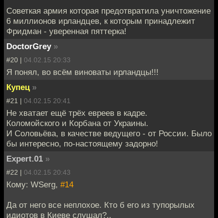
Советкая армия которая предотвратила уничтожение
6 миллионов ирландцев, к которым принадлежит
Фридман - уверенная пяттерка!
DoctorGrey
»
#20 |
04.02.15 20:33
Я понял, во всём виноваты ирландцы!!!
Купец
»
#21 |
04.02.15 20:41
Не хватает ещё трёх евреев в кадре.
Коломойского и Корбана от Украины.
И Соловьёва, в качестве ведущего - от России. Было
бы интересно, по-настоящему задорно!
Expert.01
»
#22 |
04.02.15 20:43
Кому: WSerg,
#14
Да от него все неплохое. Кто б его из тупорылых
идиотов в Киеве слушал?..