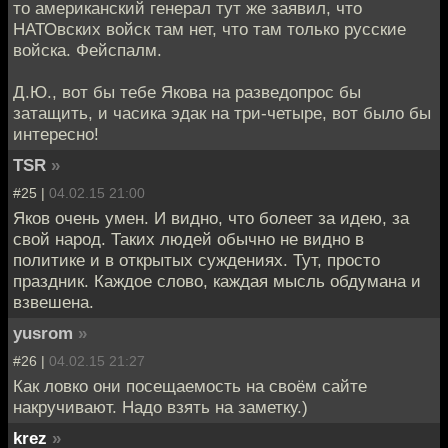
то американский генерал тут же заявил, что
НАТОвских войск там нет, что там только русские
войска. Фейспалм.
Д.Ю., вот бы тебе Якова на разведопрос бы
затащить, и часика эдак на три-четыре, вот было бы
интересно!
TSR
»
#25 |
04.02.15 21:00
Яков очень умен. И видно, что болеет за идею, за
свой народ. Таких людей обычно не видно в
политике и в открытых суждениях. Тут, просто
праздник. Каждое слово, каждая мысль обдумана и
взвешена.
yusrom
»
#26 |
04.02.15 21:27
Как ловко они посещаемость на своём сайте
накручивают. Надо взять на заметку.)
krez
»