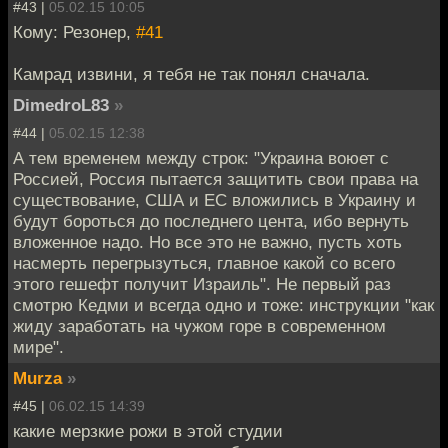
#43 |
05.02.15 10:05
Кому: Резонер,
#41
Камрад извини, я тебя не так понял сначала.
DimedroL83
»
#44 |
05.02.15 12:38
А тем временем между строк: "Украина воюет с
Россией, Россия пытается защитить свои права на
существование, США и ЕС вложились в Украину и
будут бороться до последнего цента, ибо вернуть
вложенное надо. Но все это не важно, пусть хоть
насмерть перегрызуться, главное какой со всего
этого гешефт получит Израиль". Не первый раз
смотрю Кедми и всегда одно и тоже: инструкции "как
жиду заработать на чужом горе в современном
мире".
Murza
»
#45 |
06.02.15 14:39
какие мерзкие рожи в этой студии