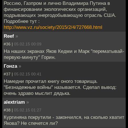
Россию, Газпром и лично Владимира Путина в
финансировании экологических организаций,
подрывающих энергодобывающую отрасль США.
Подробнее тут :
http://www.vz.ru/society/2015/2/4/727668.html
Reef
»
#36 |
05.02.15 00:09
На наших экранах Яков Кедми и Марк "перематывай-
первую-минуту" Горин.
Гонzа
»
#37 |
05.02.15 00:41
Намедни прочитал книгу оного товарища.
"Безнадежные войны" называется. Сделал вывод:
очень здраво мыслит дядька.
alextriam
»
#38 |
05.02.15 01:27
Кургиняна покрутили - закончился, на сколько хватит
Якова? Не спечется ли?