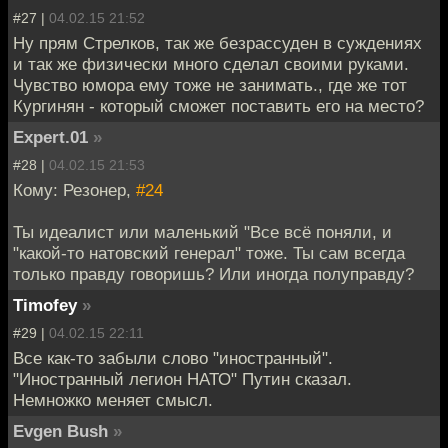
#27 |
04.02.15 21:52
Ну прям Стрелков, так же безрассуден в суждениях
и так же физически много сделал своими руками.
Чувство юмора ему тоже не занимать., где же тот
Кургинян - который сможет поставить его на место?
Expert.01
»
#28 |
04.02.15 21:53
Кому: Резонер,
#24
Ты идеалист или маленький "Все всё поняли, и
"какой-то натовский генерал" тоже. Ты сам всегда
только правду говоришь? Или иногда полуправду?
Timofey
»
#29 |
04.02.15 22:11
Все как-то забыли слово "иностранный".
"Иностранный легион НАТО" Путин сказал.
Немножко меняет смысл.
Evgen Bush
»