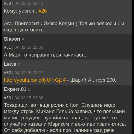
#30 |
04.02.15 22:41
Кому: yusrom,
#26
Ага. Пригласить Якова Кедми ) Только вопросы бы
еще подготовить.
Slavon
»
#31 |
04.02.15 22:59
А Марк то исправляться начинает...
Lewa
»
#32 |
04.02.15 23:27
http://youtu.be/iq8yUFrGjJ4
- Шарий А., груз 200.
Expert.01
»
#33 |
04.02.15 23:38
Товарищи, вот еще ролик с Iton. Слушать надо
между строк. Михаил Гильбо заявил, что польский
министр-чудик случайно не знал, как тут же его
случайно назвали Мариком и вежливо извинились.
От себя добавлю - если про Калининград речь