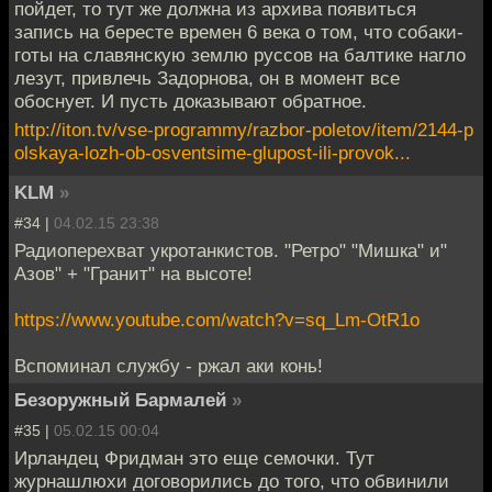
пойдет, то тут же должна из архива появиться
запись на бересте времен 6 века о том, что собаки-
готы на славянскую землю руссов на балтике нагло
лезут, привлечь Задорнова, он в момент все
обоснует. И пусть доказывают обратное.
http://iton.tv/vse-programmy/razbor-poletov/item/2144-p
olskaya-lozh-ob-osventsime-glupost-ili-provok...
KLM
»
#34 |
04.02.15 23:38
Радиоперехват укротанкистов. "Ретро" "Мишка" и"
Азов" + "Гранит" на высоте!
https://www.youtube.com/watch?v=sq_Lm-OtR1o
Вспоминал службу - ржал аки конь!
Безоружный Бармалей
»
#35 |
05.02.15 00:04
Ирландец Фридман это еще семочки. Тут
журнашлюхи договорились до того, что обвинили