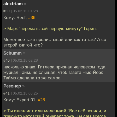
alextriam
»
#39 |
05.02.15 01:28
Кому: Reef,
#36
> Марк "перематывай-первую-минуту" Горин.
Может все таки пролистывай или как-то так? А со
второй книгой что?
Schumm
»
#40 |
05.02.15 02:28
насколько знаю, Гитлера признал человеком года
журнал Тайм. не слышал, чтоб газета Нью-Йорк
Таймз сделала то же самое.
Резонер
»
#41 |
05.02.15 08:25
Кому: Expert.01,
#28
> Ты идеалист или маленький "Все всё поняли, и
"какой-то натовский генерал" тоже. Ты сам всегда