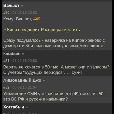
Ваншот
»
#50 |
08.02.15 20:52
Кому: Ваншот,
#49
> Кипр предложит России разместить
Сразу подумалось - наверняка на Кипре хреново с
демократией и правами сексуальных меньшинств!
knudsen
»
#51 |
08.02.15 20:53
Верить не хочется в 50 тыс. А может они с запасом?
С учётом "будущих периодов"... , суки!
Лимонадный Джо
»
#52 |
08.02.15 21:04
Украинские СМИ уже заявили, что 49 тысяч из 50 -
это ВС РФ и русские наёмники?
Хоттабыч
»