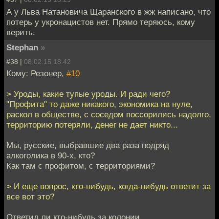
А у Льва Натановича Щаранского в жж написано, что
потерь у укронацистов нет. Прямо теряюсь, кому
верить.
Stephan
»
#38 |
08.02.15 18:42
Кому: Резонер,
#10
> Уроды, какие тупые уроды. И ради чего?
"Профита" то даже никакого, экономика на нуле,
раскол в обществе, с соседом поссорились надолго,
территорию потеряли, денег не дает никто...
Мы, русские, выбравшие два раза подряд
алкоголика в 90-х, кто?
Как там с профитом, с территориями?
> И еще вопрос, кто-нибудь, когда-нибудь ответит за
все вот это?
Ответил ли кто-нибудь за колонии