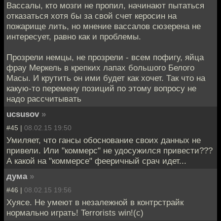
Вассалы, кто мозги не пропил, начинают пытаться
отказаться хотя бы за свой счет керосин на
пожарище лить, но мнение вассалов сюзерена не
интересует, равно как и проблемы.
Прозрели немцы, не прозрели - всем пофигу, яйца
фрау Меркель в крепких лапах большого Белого
Масы. И крутить он ими будет как хочет. Так что на
какую-то перемену позиций по этому вопросу не
надо рассчитывать
ucsusov
»
#45 |
08.02.15 19:50
Умиляет, что гансы обоснование своих данных не
привели. Или "коммерс" не удосужился привести???
А какой на "коммерсе" фееричный срач идет...
дума
»
#46 |
08.02.15 19:56
Хуясе. Не умеют в незалежной в контрстрайк
нормально играть! Terrorists win!(c)