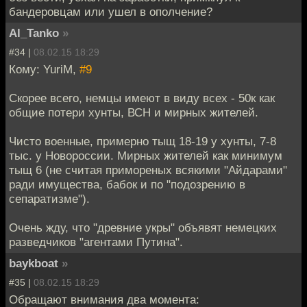
бандеровцам или ушел в ополчение?
Al_Tanko
»
#34 |
08.02.15 18:29
Кому: YuriM,
#9
Скорее всего, немцы имеют в виду всех - 50к как
общие потери хунты, ВСН и мирных жителей.
Чисто военные, примерно тыщ 18-19 у хунты, 7-8
тыс. у Новороссии. Мирных жителей как минимум
тыщ 6 (не считая примореных всякими "Айдарами"
ради имущества, бабок и по "подозрению в
сепаратизме").
Очень жду, что "древние укры" объявят немецких
разведчиков "агентами Путина".
baykboat
»
#35 |
08.02.15 18:29
Обращают внимания два момента: