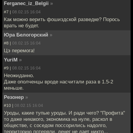
Ferganec_iz_Belgii
»
#7 |
08.02.15 16:04
Как можно верить фошиздской разведке? Порось
врать не будет.
Юра Белогорский
»
#8 |
08.02.15 16:04
Цэ перемога!
YuriM
»
#9 |
08.02.15 16:04
Неожиданно.
Даже ополченцы вроде насчитали раза в 1.5-2
меньше.
Резонер
»
#10 |
08.02.15 16:04
Уроды, какие тупые уроды. И ради чего? "Профита"
то даже никакого, экономика на нуле, раскол в
обществе, с соседом поссорились надолго,
территорию потеряли, денег не дает никто...