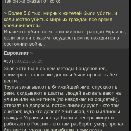
Так он же сказал от кого:
> Более 5,6 тыс. мирных жителей были убиты, и
количество убитых мирных граждан все время
увеличивается»
Иначе кто убил, всех этих мирных граждан Украины,
если она ни с каким государством не находится в
состоянии войны.
Евроазиат
»
#33 |
08.02.15 18:29
Зная хотя бы в общем методы бандеровцев,
примерно столько же должны были пропасть без
вести.
Трупы закапывают в ближайшей яме, спускают в
реки, скидывают в шахты, людей выхватывают на
улице или на митинге (по наводкам из соцсетей),
отвозят на допросы, потом ликвидируют - кто там
считает, куда кто делся? Учитывая, что миллионы
граждан Украины всегда были и теперь живут и
работают в России - кто там разберёт, умер, пропал
без вести, уехал на заработки, примкнул к