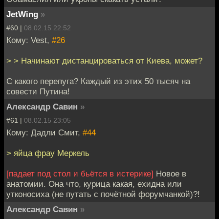
JetWing
»
#60 |
08.02.15 22:52
Кому: Vest,
#26
> > Начинают дистанцироваться от Киева, может?
C какого перепуга? Каждый из этих 50 тысяч на
совести Путина!
Александр Савин
»
#61 |
08.02.15 23:05
Кому: Дадли Смит,
#44
> яйца фрау Меркель
[падает под стол и бьётся в истерике]
Новое в
анатомии. Она что, курица какая, ехидна или
утконосиха (не путать с почётной форумчанкой)?!
Александр Савин
»