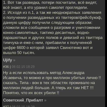
1. Вот так разведка, потери посчитали, всё видят,
всё знают, а кто уранил самолет проглядели.
2. Исходя из п.1, а так же неоднократных заявления
о получении разведданных из твитеров/фейсбукоф,
данную цифру получили следующим образом:
сложили все сообщения о разгроме и уничтожении
конно-самолетных, тактико десантных, водно-
парашютных и других полков и девизий из твиттера
тимчука-и-еже-с-ним, прибавили к полученной
цифре 6600 о которой заявил Свинотенко вот и
вышло 50 тысяч.
Ujify
»
#36 |
08.02.15 18:29
Ну а если использовать метод Александра
Исаевича, то можно и про миллион убитых лично !!
сказать. Типа - вон в тех областях проживало на
миллион людей больше. А тперь их там НЕТ !!!
Понятно, что их всех убили !!
Советский_Прибалт
»
#37 |
08.02.15 18:29