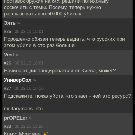
поставок оружия на б/У, решили потихоньку
соскочить с темы. Посему, теперь нужно
рассказывать про 50 000 убитых.
Зять
»
#25 |
08.02.15 18:01
Порошенко обязан теперь выдать, что русских при
этом убили в сто раз больше!
Vest
»
#26 |
08.02.15 18:01
Начинают дистанцироваться от Киева, может?
УниверСол
»
#27 |
08.02.15 18:16
Подскажите, пожалуйста, кто знает - чей это ресурс?
militarymaps.info
prOPELer
»
#28 |
08.02.15 18:26
Кому: Муромец,
#1