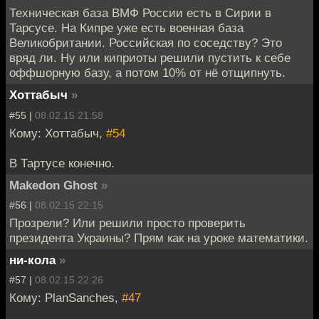
Техническая база ВМФ России есть в Сирии в
Тарсусе. На Кипре уже есть военная база
Великобритании. Российская по соседству? Это
вряд ли. Ну или киприоты решили пустить к себе
оффшорную базу, а потом 10% от нё отщипнуть.
Хоттабыч
»
#55 |
08.02.15 21:58
Кому: Хоттабыч,
#54
В Тартусе конечно.
Makedon Ghost
»
#56 |
08.02.15 22:15
Прозрели? Или решили просто проверить
президента Украины? Прям как на уроке математики.
ни-кола
»
#57 |
08.02.15 22:26
Кому: PlanSanches,
#47