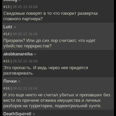
#13 |
08.02.15 16:04
Свидомые поверят в то что говорит развертка
главного партнера?
Lutz
»
#14 |
08.02.15 16:04
Прозрели? Или до сих пор считают, что идет
убийство террористов?
aksbkanareika
»
#15 |
08.02.15 16:04
Это пропасть. И ведь через нее придется
разговаривать.
Почки
»
#16 |
08.02.15 16:04
И это еще никто не считал убитых и пропавших без
вести по причине отжима имущества и личных
разборок на турритории, подконтрольной хунте.
DeathSquirell
»