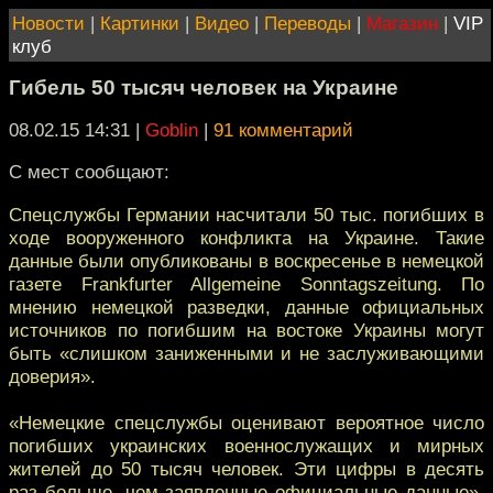
Новости
|
Картинки
|
Видео
|
Переводы
|
Магазин
|
VIP
клуб
Гибель 50 тысяч человек на Украине
08.02.15 14:31
|
Goblin
|
91 комментарий
С мест сообщают:
Спецслужбы Германии насчитали 50 тыс. погибших в
ходе вооруженного конфликта на Украине. Такие
данные были опубликованы в воскресенье в немецкой
газете Frankfurter Allgemeine Sonntagszeitung. По
мнению немецкой разведки, данные официальных
источников по погибшим на востоке Украины могут
быть «слишком заниженными и не заслуживающими
доверия».
«Немецкие спецслужбы оценивают вероятное число
погибших украинских военнослужащих и мирных
жителей до 50 тысяч человек. Эти цифры в десять
раз больше, чем заявленные официальные данные»,