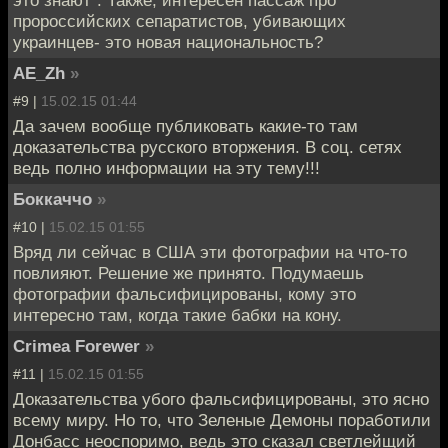
это знают". Также, интересен пассаж про
пророссийских сепаратистов, убивающих
украинцев- это новая национальность?
AE_Zh
»
#9 |
15.02.15 01:44
Да зачем вообще публиковать какие-то там
доказательства русского вторжения. В соц. сетях
ведь полно информации на эту тему!!!
Боккаччо
»
#10 |
15.02.15 01:55
Вряд ли сейчас в США эти фотографии на что-то
повлияют. Решение же принято. Подумаешь
фотографии фальсифицированы, кому это
интересно там, когда такие бабки на кону.
Crimea Forewer
»
#11 |
15.02.15 01:55
Доказательства убого фальсифицированы, это ясно
всему миру. Но то, что Зеленые Демоны поработили
Донбасс неоспоримо, ведь это сказал светлейщий