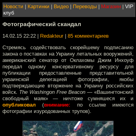
Новости
|
Картинки
|
Видео
|
Переводы
|
Магазин
|
VIP
клуб
Фотографический скандал
14.02.15 22:22
|
Redakteur
|
85 комментариев
Стремясь содействовать скорейшему подписанию
закона о поставках на Украину летальных вооружений,
американский сенатор от Оклахомы Джим Инхоуф
передал одному консервативному ресурсу для
публикации предоставленные представительной
украинской делегацией фотографии, якобы
подтверждающие вторжение на Украину российских
войск.
The Washingon Free Beacon
— «Вашингтонский
свободный маяк» — ничтоже сумняшеся их и
опубликовал
(
внимание:
по ссылке имеются
фотографии изуродованных трупов).