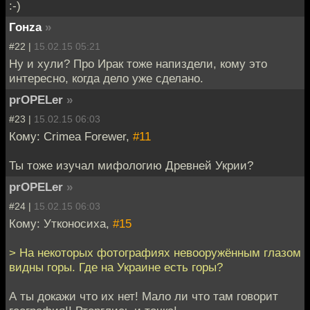
:-)
Гонzа
»
#22 |
15.02.15 05:21
Ну и хули? Про Ирак тоже напиздели, кому это
интересно, когда дело уже сделано.
prOPELer
»
#23 |
15.02.15 06:03
Кому: Crimea Forewer,
#11
Ты тоже изучал мифологию Древней Укрии?
prOPELer
»
#24 |
15.02.15 06:03
Кому: Утконосиха,
#15
> На некоторых фотографиях невооружённым глазом
видны горы. Где на Украине есть горы?
А ты докажи что их нет! Мало ли что там говорит