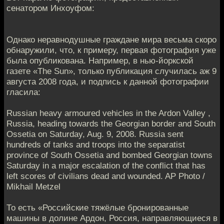
сенатором Инхоуфом:
Однако неравнодушные граждане мира весьма скоро
обнаружили, что, к примеру, первая фотография уже
была опубликована. Например, в нью-йоркской
газете «The Sun», только публикация случилась аж 9
августа 2008 года, и подпись к данной фотографии
гласила:
Russian heavy armoured vehicles in the Ardon Valley ,
Russia, heading towards the Georgian border and South
Ossetia on Saturday, Aug. 9, 2008. Russia sent
hundreds of tanks and troops into the separatist
province of South Ossetia and bombed Georgian towns
Saturday in a major escalation of the conflict that has
left scores of civilians dead and wounded. AP Photo /
Mikhail Metzel
То есть «Российские тяжёлые бронированные
машины в долине Ардон, Россия, направляющиеся в