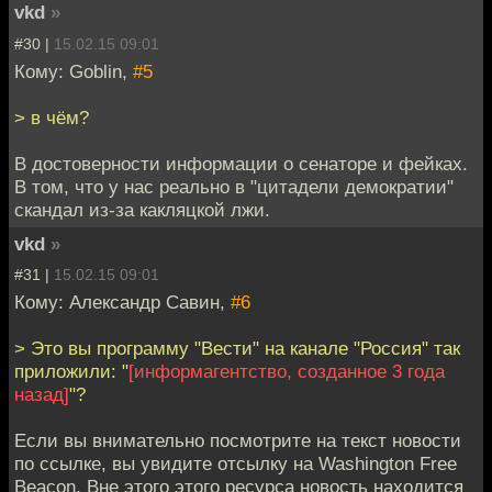
vkd
»
#30 |
15.02.15 09:01
Кому: Goblin,
#5
> в чём?
В достоверности информации о сенаторе и фейках.
В том, что у нас реально в "цитадели демократии"
скандал из-за какляцкой лжи.
vkd
»
#31 |
15.02.15 09:01
Кому: Александр Савин,
#6
> Это вы программу "Вести" на канале "Россия" так
приложили: "
[информагентство, созданное 3 года
назад]
"?
Если вы внимательно посмотрите на текст новости
по ссылке, вы увидите отсылку на Washington Free
Beacon. Вне этого этого ресурса новость находится