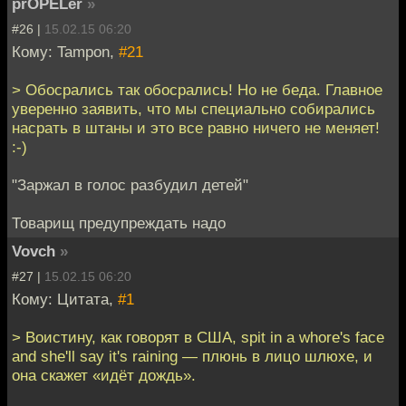
prOPELer
»
#26 |
15.02.15 06:20
Кому: Tampon,
#21
> Обосрались так обосрались! Но не беда. Главное
уверенно заявить, что мы специально собирались
насрать в штаны и это все равно ничего не меняет!
:-)
"Заржал в голос разбудил детей"
Товарищ предупреждать надо
Vovch
»
#27 |
15.02.15 06:20
Кому: Цитата,
#1
> Воистину, как говорят в США, spit in a whore's face
and she'll say it's raining — плюнь в лицо шлюхе, и
она скажет «идёт дождь».