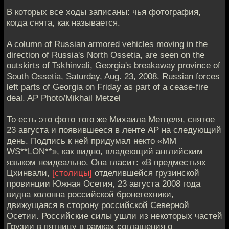
В которых все ходы записаны: чья фотография,
когда снята, как называется.
A column of Russian armored vehicles moving in the
direction of Russia's North Ossetia, are seen on the
outskirts of Tskhinvali, Georgia's breakaway province of
South Ossetia, Saturday, Aug. 23, 2008. Russian forces
left parts of Georgia on Friday as part of a cease-fire
deal. AP Photo/Mikhail Metzel
То есть это фото того же Михаила Метцеля, снятое
23 августа и появившееся в ленте АР на следующий
день. Подпись к ней придумал некто «MM
WS**LON**», как видно, владеющий английским
языком неидеально. Она гласит: «В предместьях
Цхинвали,
[столицы]
отделившейся грузинской
провинции Южная Осетия, 23 августа 2008 года
видна колонна российской бронетехники,
движущаяся в сторону российской Северной
Осетии. Российские силы ушли из некоторых частей
Грузии в пятницу в рамках соглашения о