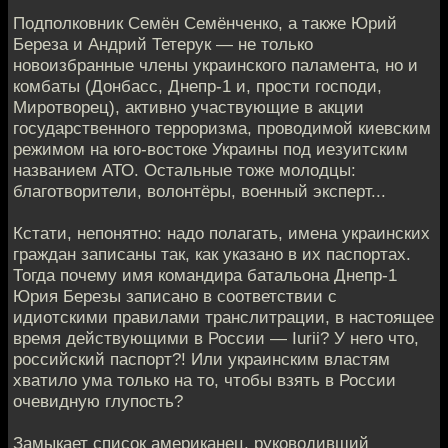
Подполковник Семён Семёнченко, а также Юрий
Береза и Андрий Тетерук — не только
новоизбранные члены украинского паламента, но и
комбаты (Донбасс, Днепр-1 и, прости господи,
Миротворец), активно участвующие в акции
государственного терроризма, проводимой киевским
режимом на юго-востоке Украины под иезуитским
названием АТО. Остальные тоже молодцы:
благотворители, волонтёры, военный эксперт...
Кстати, непонятно: надо полагать, имена украинских
граждан записаны так, как указано в их паспортах.
Тогда почему имя командира батальона Днепр-1
Юрия Березы записано в соответствии с
идиотскими правилами транслитрации, в настоящее
время действующими в России — Iurii? У него что,
российский паспорт?! Или украинским властям
хватило ума только на то, чтобы взять в России
очевидную глупость?
Замыкает список американец, руководивший