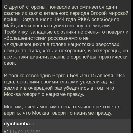
С другой стороны, поневоле вспоминается один
фактик из заключительного периода Второй мировой
войны. Когда в июле 1944 года РККА освободила
Майданек и вошла в уничтоженную немцами
Треблинку, западные союзники не очень-то поверили
«большевистским россказням» о не
улкадывающихся в голове нацистских зверствах:
немцы-то, типа, хоть и нехорошие, и гитлеровцы, но
всё ж таки цивилизованные европейцы, практически
свои.
И только освободив Берген-Бельзен 15 апреля 1945
года, союзники своими глазами увидели ад на
земле и в очередной раз убедились в том, что
Москва говорит о нацизме правду.
Многим, очень многим снова отчаянно не хочется
верить, что Москва говорит о нацизме правду.
ilyichumba
»
#2 |
14.02.15 23:55