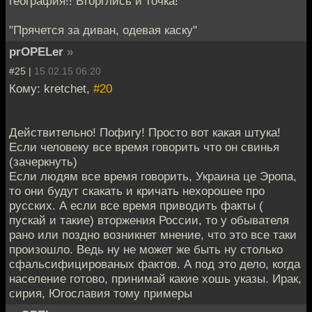
география!! Вторглись и точка!
"Прячется за диван, одевая каску"
prOPELer
»
#25 |
15.02.15 06:20
Кому: kretchet,
#20
Действительно! Пофигу! Просто вот какая штука!
Если человеку все время говорить что он свинья
(зачеркнуть)
Если людям все время говорить, Украина це Эропа,
то они будут скакать и кричать нехорошее про
русских. А если все время приводить факты (
пускай и такие) вторжения России, то у обывателя
рано или поздно возникнет мнение, что это все таки
произошло. Ведь ну не может же быть ну столько
сфальсифицированых фактов. А под это дело, когда
население готово, принимай какие хошь указы. Ирак,
сирия, Югославия тому примеры