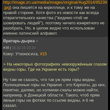
http://image.zn.ua/media/images/original/Aug2014/95239
.jpg
) она пишется на кириллице, и к тому же на
правой стороне. Хотя фото из новости как всегда
отвратительного качества ("видимо чтоб не
шокировать людей"), поэтому ничего конкретного не
разобрать. Но, в целом видно что использован
именно латинский алфавит.
Вратарь-дырка
»
#38 |
15.02.15 10:20
Кому: Утконосиха,
#15
> На некоторых фотографиях невооружённым глазом
видны горы. Где на Украине есть горы?
Ну там не сказать, что так уж прям горы видны.
Полноценные горы на Украине - это Карпаты, до них,
понятно, далеко, но холмики-скалы можно найти,
например, в Донецкой области. Такого, чтоб прям
явные горы на фотках по ссылке видны, я б не
сказал.