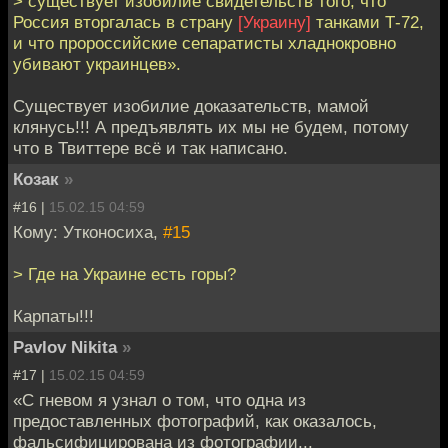
> существует изобилие свидетельств того, что
Россия вторгалась в страну
[Украину]
танками Т-72,
и что пророссийские сепаратисты хладнокровно
убивают украинцев».
Существует изобилие доказательств, мамой
клянусь!!! А предъявлять их мы не будем, потому
что в Твиттере всё и так написано.
Козак
»
#16 |
15.02.15 04:59
Кому: Утконосиха,
#15
> Где на Украине есть горы?
Карпаты!!!
Pavlov Nikita
»
#17 |
15.02.15 04:59
«С гневом я узнал о том, что одна из
предоставленных фотографий, как оказалось,
фальсифицирована из фотографии...