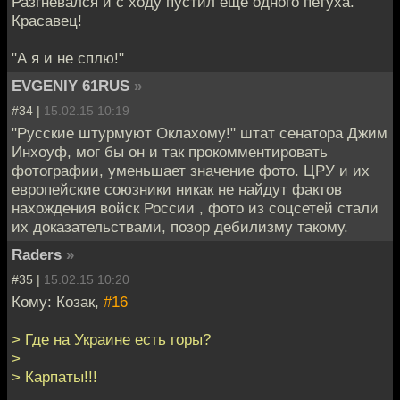
Разгневался и с ходу пустил ещё одного петуха.
Красавец!
"А я и не сплю!"
EVGENIY 61RUS
»
#34 |
15.02.15 10:19
"Русские штурмуют Оклахому!" штат сенатора Джим
Инхоуф, мог бы он и так прокомментировать
фотографии, уменьшает значение фото. ЦРУ и их
европейские союзники никак не найдут фактов
нахождения войск России , фото из соцсетей стали
их доказательствами, позор дебилизму такому.
Raders
»
#35 |
15.02.15 10:20
Кому: Козак,
#16
> Где на Украине есть горы?
>
> Карпаты!!!