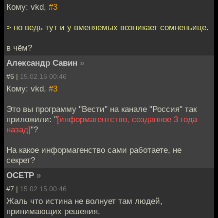
Кому: vkd,
#3
> но ведь тут и у вменяемых возникает сомненьице.
в чём?
Александр Савин
»
#6 |
15.02.15 00:46
Кому: vkd,
#3
Это вы программу "Вести" на канале "Россия" так
приложили: "
[информагентство, созданное 3 года
назад]
"?
На какое информагенство сами работаете, не
секрет?
OCETP
»
#7 |
15.02.15 00:46
Жаль что истина не волнует там людей,
принимающих решения.