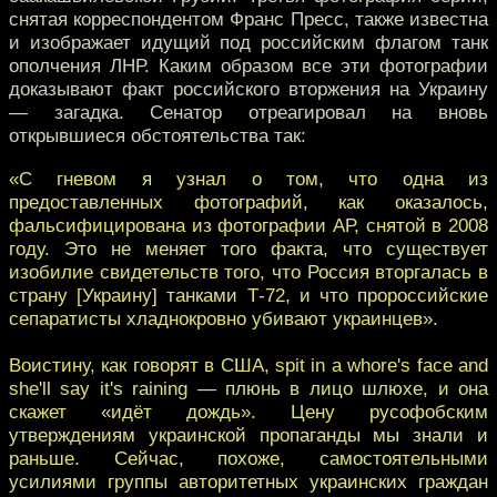
снятая корреспондентом Франс Пресс, также известна
и изображает идущий под российским флагом танк
ополчения ЛНР. Каким образом все эти фотографии
доказывают факт российского вторжения на Украину
— загадка. Сенатор отреагировал на вновь
открывшиеся обстоятельства так:
«С гневом я узнал о том, что одна из
предоставленных фотографий, как оказалось,
фальсифицирована из фотографии АР, снятой в 2008
году. Это не меняет того факта, что существует
изобилие свидетельств того, что Россия вторгалась в
страну [Украину] танками Т-72, и что пророссийские
сепаратисты хладнокровно убивают украинцев».
Воистину, как говорят в США, spit in a whore's face and
she'll say it's raining — плюнь в лицо шлюхе, и она
скажет «идёт дождь». Цену русофобским
утверждениям украинской пропаганды мы знали и
раньше. Сейчас, похоже, самостоятельными
усилиями группы авторитетных украинских граждан