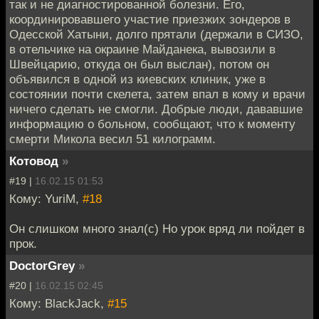
так и не диагностированной болезни. Его,
координировавшего участие приезжих зондеров в
Одесской Хатыни, долго прятали (держали в СИЗО,
в отельчике на окраине Майданека, вывозили в
Швейцарию, откуда он был выслан), потом он
объявился в одной из киевских клиник, уже в
состоянии почти скелета, затем впал в кому и врачи
ничего сделать не смогли. Добрые люди, дававшие
информацию о больном, сообщают, что к моменту
смерти Микола весил 51 килограмм.
Котовод
»
#19 |
16.02.15 01:53
Кому: YuriM,
#18
Он слишком много знал(с) Но урок вряд ли пойдет в
прок.
DoctorGrey
»
#20 |
16.02.15 02:45
Кому: BlackJack,
#15