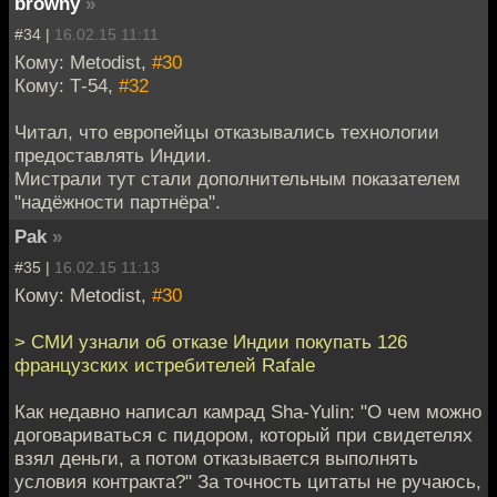
browny
»
#34 |
16.02.15 11:11
Кому: Metodist,
#30
Кому: Т-54,
#32
Читал, что европейцы отказывались технологии
предоставлять Индии.
Мистрали тут стали дополнительным показателем
"надёжности партнёра".
Pak
»
#35 |
16.02.15 11:13
Кому: Metodist,
#30
> СМИ узнали об отказе Индии покупать 126
французских истребителей Rafale
Как недавно написал камрад Sha-Yulin: "О чем можно
договариваться с пидором, который при свидетелях
взял деньги, а потом отказывается выполнять
условия контракта?" За точность цитаты не ручаюсь,