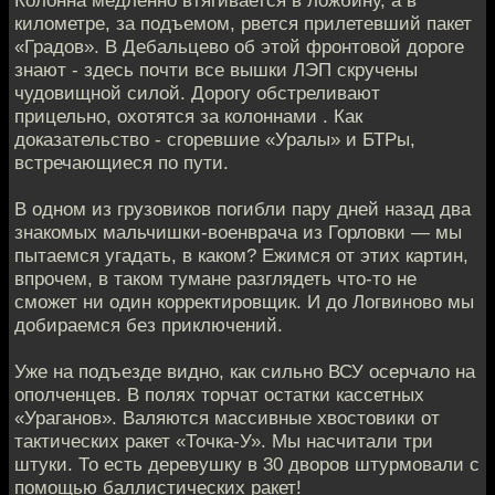
Колонна медленно втягивается в ложбину, а в
километре, за подъемом, рвется прилетевший пакет
«Градов». В Дебальцево об этой фронтовой дороге
знают - здесь почти все вышки ЛЭП скручены
чудовищной силой. Дорогу обстреливают
прицельно, охотятся за колоннами . Как
доказательство - сгоревшие «Уралы» и БТРы,
встречающиеся по пути.
В одном из грузовиков погибли пару дней назад два
знакомых мальчишки-военврача из Горловки — мы
пытаемся угадать, в каком? Ежимся от этих картин,
впрочем, в таком тумане разглядеть что-то не
сможет ни один корректировщик. И до Логвиново мы
добираемся без приключений.
Уже на подъезде видно, как сильно ВСУ осерчало на
ополченцев. В полях торчат остатки кассетных
«Ураганов». Валяются массивные хвостовики от
тактических ракет «Точка-У». Мы насчитали три
штуки. То есть деревушку в 30 дворов штурмовали с
помощью баллистических ракет!