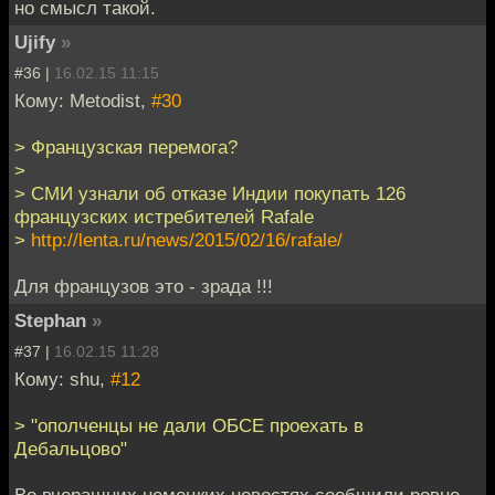
но смысл такой.
Ujify
»
#36 |
16.02.15 11:15
Кому: Metodist,
#30
> Французская перемога?
>
> СМИ узнали об отказе Индии покупать 126
французских истребителей Rafale
>
http://lenta.ru/news/2015/02/16/rafale/
Для французов это - зрада !!!
Stephan
»
#37 |
16.02.15 11:28
Кому: shu,
#12
> "ополченцы не дали ОБСЕ проехать в
Дебальцово"
Во вчерашних немецких новостях сообщили ровно