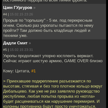
постоянного террора по всей линии фронта.
Цзен ГУргуров
»
#4 |
15.02.15 23:26
Прорыв по "горлышку" - 5 км. под перекресным
огнем. Сколько раз укропаты пытаются по нему
пройти? Там должно быть кладбище людей и
техники уже.
Дадли Смит
»
#5 |
15.02.15 23:31
Укропы продолжают упорно косплеить вермахт.
Сейчас играют шестую армию, GAME OVER близко
Кому: Цитата,
#1
> Приехавшее подкрепление разъезжается по
высотам, стягивая и без того плотное кольцо вокруг
Дебальцево. Как уже не раз заявляло руководство
республики, любая попытка прорыва из «котла»
будет расцениваться как нарушение перемирия. И
колонны противника будут просто уничтожаться.