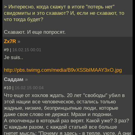
> Интересно, когда скажут в итоге "потерь нет"
свидомиты и это схавают? И, если не схавают, то
что тогда будет?
Схавают. И еще попросят.
Zx7R
»
#9 |
16.02.15 00:01
Je suis..
http://pbs.twimg.com/media/B9vXSSbIMAAY3xO.jpg
Саддам
»
#10 |
16.02.15 00:04
Что еще от хохлов ждать. 20 лет "свободы" убил в
этой нации все человеческое, остались только
жадные, низкие, безпринцыпные люди, которые
даже свое слово не держат. Мрази и подонки.
А ополченцы в который раз верят. Какой уже? 3 раз?
С каждым разом, с каждой статьей все больше
гнетет мысль: "Почему я здесь - в тепле, уюте. А они