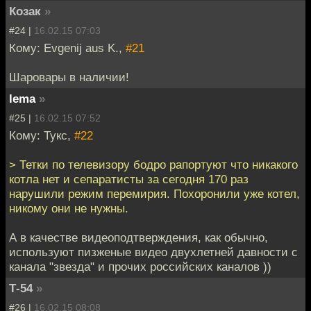
Козак
»
#24 |
16.02.15 07:03
Кому: Evgenij aus K.,
#21
Шаровары в наличии!
lema
»
#25 |
16.02.15 07:52
Кому: Тукс,
#22
> Тетки по телевизору бодро рапортуют что никакого
котла нет и сепаратисты за сегодня 170 раз
нарушили режим перемирия. Похоронили уже котел,
никому они не нужны.
А в качестве видеоподтверждения, как обычно,
используют пизженые видео двухлетней давности с
канала "звезда" и прочих российских каналов ))
Т-54
»
#26 |
16.02.15 08:08