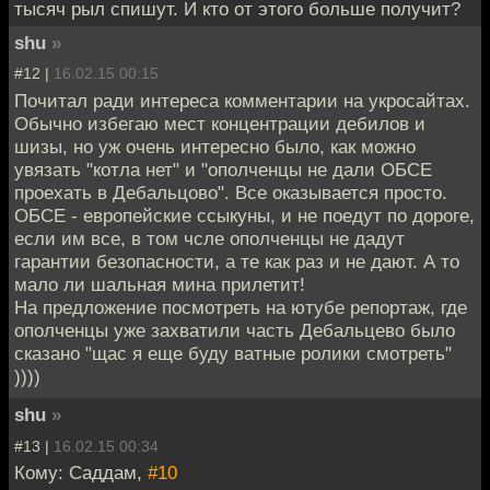
тысяч рыл спишут. И кто от этого больше получит?
shu
»
#12 |
16.02.15 00:15
Почитал ради интереса комментарии на укросайтах.
Обычно избегаю мест концентрации дебилов и
шизы, но уж очень интересно было, как можно
увязать "котла нет" и "ополченцы не дали ОБСЕ
проехать в Дебальцово". Все оказывается просто.
ОБСЕ - европейские ссыкуны, и не поедут по дороге,
если им все, в том чсле ополченцы не дадут
гарантии безопасности, а те как раз и не дают. А то
мало ли шальная мина прилетит!
На предложение посмотреть на ютубе репортаж, где
ополченцы уже захватили часть Дебальцево было
сказано "щас я еще буду ватные ролики смотреть"
))))
shu
»
#13 |
16.02.15 00:34
Кому: Саддам,
#10