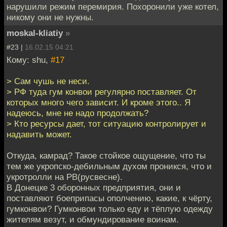
нарушили режим перемирия. Похоронили уже котел,
никому они не нужны.
moskal-kliatiy
»
#23 |
16.02.15 04:21
Кому: shu,
#17
> Сам чушь не неси.
> РФ туда гум конвои регулярно поставляет. От
которых много чего зависит. И кроме этого.. Я
надеюсь, мне не надо продолжать?
> Кто ресурсы дает, тот ситуацию контролирует и
надавить может.
Откуда, камрад? Такое стойкое ощущение, что ты
тем же укропско-дебильным духом проникся, что и
укротролли на РВ(русвесне).
В Донецке 3 оборонных предприятия, они и
поставляют боеприпасы ополчению, какие, к чёрту,
гумконвои? Гумконвои только еду и тёплую одежду
жителям везут, и обмундирование воинам.