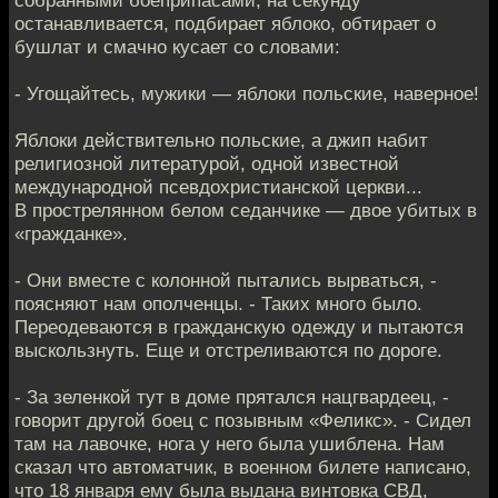
собранными боеприпасами, на секунду
останавливается, подбирает яблоко, обтирает о
бушлат и смачно кусает со словами:
- Угощайтесь, мужики — яблоки польские, наверное!
Яблоки действительно польские, а джип набит
религиозной литературой, одной известной
международной псевдохристианской церкви...
В прострелянном белом седанчике — двое убитых в
«гражданке».
- Они вместе с колонной пытались вырваться, -
поясняют нам ополченцы. - Таких много было.
Переодеваются в гражданскую одежду и пытаются
выскользнуть. Еще и отстреливаются по дороге.
- За зеленкой тут в доме прятался нацгвардеец, -
говорит другой боец с позывным «Феликс». - Сидел
там на лавочке, нога у него была ушиблена. Нам
сказал что автоматчик, в военном билете написано,
что 18 января ему была выдана винтовка СВД,