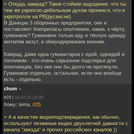
> Откуда, камрад? Такое стойкое ощущение, что ты
тем же укропско-дебильным духом проникся, что и
укротролли на РВ(русвесне).
В Донецке 3 оборонных предприятия, они и
поставляют боеприпасы ополчению, какие, к чёрту,
гумконвои? Гумконвои только еду и тёплую одежду
жителям везут, и обмундирование воинам.
Камрад, даже одна гуманитарна с едой, одеждой и
топливом - это очень серьезное подспорье для
ополченцев, без нее они бы долго не протянули.
Гумконвое отдельно, остальное, если оно вообще
есть - отдельно.
chum
»
#29 |
16.02.15 10:30
Кому: lema,
#25
> А в качестве видеоподтверждения, как обычно,
используют пизженые видео двухлетней давности с
канала "звезда" и прочих российских каналов ))