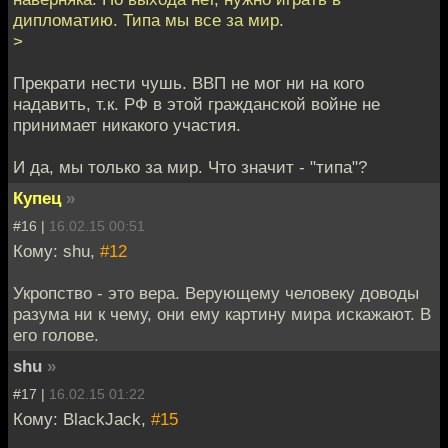
дипломатию. Типа мы все за мир.
>
Прекрати нести чушь. ВВП не мог ни на кого
надавить, т.к. РФ в этой гражданской войне не
принимает никакого участия.
И да, мы только за мир. Что значит - "типа"?
Купец
»
#16 |
16.02.15 00:51
Кому: shu,
#12
Укропство - это вера. Верующему человеку доводы
разума ни к чему, они ему картину мира искажают. В
его голове.
shu
»
#17 |
16.02.15 01:22
Кому: BlackJack,
#15