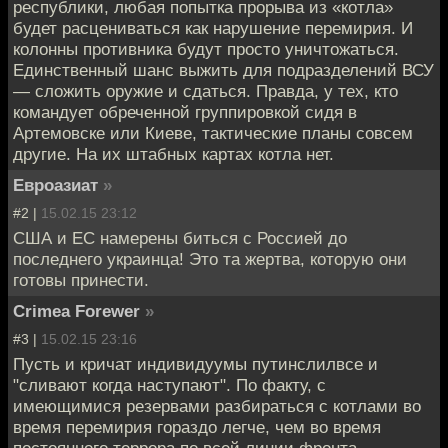
республики, любая попытка прорыва из «котла»
будет расцениваться как нарушение перемирия. И
колонны противника будут просто уничтожаться.
Единственный шанс выжить для подразделений ВСУ
— сложить оружие и сдаться. Правда, у тех, кто
командует обреченной группировкой сидя в
Артемовске или Киеве, тактические планы совсем
другие. На их штабных картах котла нет.
Евроазиат
»
#2 |
15.02.15 23:12
США и ЕС намерены биться с Россией до
последнего украинца! Это та жертва, которую они
готовы принести.
Crimea Forewer
»
#3 |
15.02.15 23:16
Пусть и кричат индивидуумы путинслилвсе и
"сливают когда наступают". По факту, с
имеющимися резервами разбираться с котлами во
время перемирия гораздо легче, чем во время