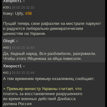
Хворост1
»
#39 |
16.02.15 11:32
Кому: Ujify,
#36
Пущай теперь свои рафаэлки на мистрали паркуют
и радуются либерально-демократическим
ценностям на Украине.
OlegK
»
#40 |
16.02.15 11:43
Да, бедный народ. Все разбомбили, разгромили.
Чтобы этого Яйценюка за яйца повесили.
Хворост1
»
#41 |
16.02.15 11:44
А тем временем премьер нэзалежноц сообщает:
> Премьер-министр Украины считает, что
платить за восстановление разрушенного
во время военных действий Донбасса
должна Россия