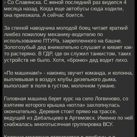
- Со Славянска. С женой последний раз виделся 4
месяца назад. Когда еще автобусы сюда ходили,
она приезжала. А сейчас боится.
За спиной наводчика молодой боец читает краткий
ликбез пожилому механику-водителю по
использованию ПТУРа, закрепленного на башне.
Золотозубый дед внимательно слушает и кивает как-
то растеряно. В ГДР, где он служил танкистом, таких
устройств не было. Хотя, «броню» дед водит лихо.
«По машинам!» - наконец звучит команда, и колонна,
выплевывая в воздух клубы дизельного дыма,
выползает в поля в густом, молочном тумане.
Головная машина берет курс на село Логвиново, со
взятием которого крышка «котла» захлопнулась
окончательно. Деревня стоит прямо на трассе,
ведущей из Дебальцево в Артемовск. Именно по ней
снабжалась многотысячная группировка ВСУ.