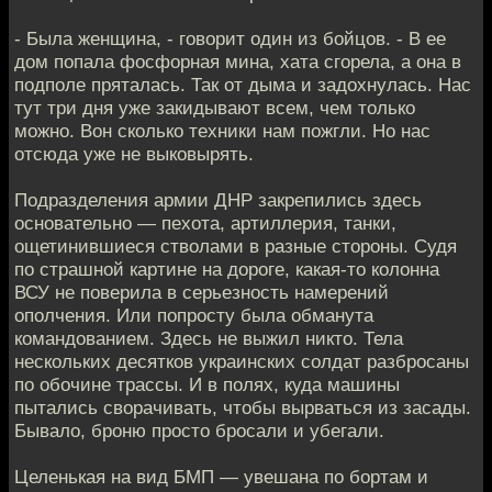
- Была женщина, - говорит один из бойцов. - В ее
дом попала фосфорная мина, хата сгорела, а она в
подполе пряталась. Так от дыма и задохнулась. Нас
тут три дня уже закидывают всем, чем только
можно. Вон сколько техники нам пожгли. Но нас
отсюда уже не выковырять.
Подразделения армии ДНР закрепились здесь
основательно — пехота, артиллерия, танки,
ощетинившиеся стволами в разные стороны. Судя
по страшной картине на дороге, какая-то колонна
ВСУ не поверила в серьезность намерений
ополчения. Или попросту была обманута
командованием. Здесь не выжил никто. Тела
нескольких десятков украинских солдат разбросаны
по обочине трассы. И в полях, куда машины
пытались сворачивать, чтобы вырваться из засады.
Бывало, броню просто бросали и убегали.
Целенькая на вид БМП — увешана по бортам и