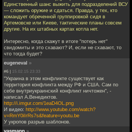
Единственный шанс выжить для подразделений ВСУ
— сложить оружие и сдаться. Правда, у тех, кто
командует обреченной группировкой сидя в
Артемовске или Киеве, тактические планы совсем
другие. На их штабных картах котла нет.
Интересно, когда скажут в итоге "потерь нет"
свидомиты и это схавают? И, если не схавают, то
что тогда будет?
eugeneval
»
#6 |
15.02.15 23:33
"Украина в этом конфликте существует как
территория конфликта между РФ и США. Сам по
себе внутриукраинский конфликт ничтожен", -
написал А.Венедиктов.
http://i.imgur.com/1eaD4OL.png
И видео:
http://www.youtube.com/watch?
v=RmY0iIrRs7s&feature=youtu.be
У укропов разрыв шаблонов.
vasmann
»