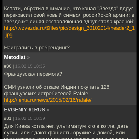
Кстати, обратил внимание, что канал "Звезда" вдруг
перекрасил свой новый символ российской армии: в
звёздочке синяя составляющая вдруг стала красной:
http://tvzvezda.ru/$files/pic/design_30102014/header2_1
.jpg
Наигрались в ребрендинг?
Metodist
»
#30 |
16.02.15 10:35
Французская перемога?
СМИ узнали об отказе Индии покупать 126
французских истребителей Rafale
http://lenta.ru/news/2015/02/16/rafale/
EVGENIY 61RUS
»
#31 |
16.02.15 10:39
Для Киева котла нет, ультиматум кто в котле, дать
сутки, или сдают фашисты оружие и домой, или
уничтожение всеми видами вооружения и техники.