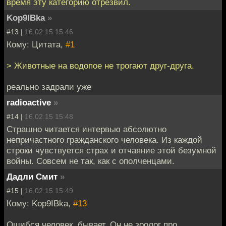
время эту категорию отрезвил.
Kop9IBka
»
#13 |
16.02.15 15:46
Кому: Цитата,
#1
> Животные на водопое не трогают друг-друга.
реально задрали уже
radioactive
»
#14 |
16.02.15 15:48
Страшно читается интервью абсолютно
непричастного гражданского человека. Из каждой
строки чувствуется страх и отчаяние этой безумной
войны. Совсем не так, как с ополченцами.
Дадли Смит
»
#15 |
16.02.15 15:49
Кому: Kop9IBka,
#13
Ошибся человек, бывает. Он не зоолог про