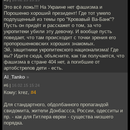
Это всё ложь!!! На Украине нет фашизма и
Порошенко хороший президент! Где тот умело
подпущенный из темы про "Кровавый Ва-Банк"?
Пусть он придёт и расскажет о том, за что
укропитеки убили эту девочку. И вообще пусть
поведает, что там происходит с точки зрения его
пропорошенковских хороших знакомых.
Эй, защитники укропитекского национализма! Где
вы? Идите сюда, объясните, как так получается, что
фашизма в стране 404 нет, а погибшие от
артобстрелов дети - есть.
Al_Tanko
»
#6 |
16.02.15 15:24
Кому: krez,
#4
Для стандартного, обдолбанного пропагандой
свидомита, жители Донбассса, России, одесситы и
пр. - как для Гитлера евреи - существа низшего
порядка.