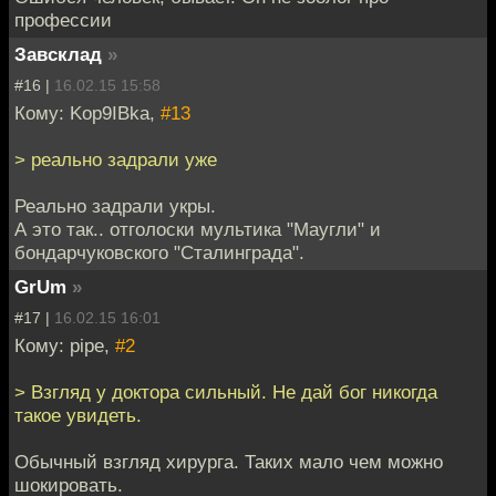
профессии
Завсклад
»
#16 |
16.02.15 15:58
Кому: Kop9IBka,
#13
> реально задрали уже
Реально задрали укры.
А это так.. отголоски мультика "Маугли" и
бондарчуковского "Сталинграда".
GrUm
»
#17 |
16.02.15 16:01
Кому: pipe,
#2
> Взгляд у доктора сильный. Не дай бог никогда
такое увидеть.
Обычный взгляд хирурга. Таких мало чем можно
шокировать.