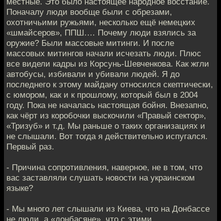
местные. Это было настоящее народное восстание.
Поначалу люди вообще были с обрезами,
охотничьими ружьями, несколько ещё немецких
«шмайсеров», ППШ.… Почему люди взялись за
оружие? Были массовые митинги. И после
массовых митингов начали исчезать люди. Плюс
все видели кадры из Корсунь-Шевченкова. Как жгли
автобусы, избивали и убивали людей. Я до
последнего к этому майдану относился скептически,
с юмором, как и к прошлому, который был в 2004
году. Пока не началась настоящая бойня. Внезапно,
как чёрт из коробочки выскочили «Правый сектор»,
«Тризуб» и т.д. Мы раньше о таких организациях и
не слышали. Вот тогда я действительно испугался.
Первый раз.
- Причина сопротивления, наверное, не в том, что
вас заставляли слушать новости на украинском
языке?
- Мы много лет слышали из Киева, что на Донбассе
не люди, а «донбасяне», что с этими