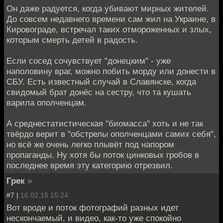
Он даже радуется, когда убивают мирных жителей.
До совсем недавнего времени сам жил на Украине, в
Кировограде, встречал таких отмороженных и злых,
которым смерть детей в радость.
Если сосед сочувствует "донецким" - уже
наполовину враг, можно побить морду или донести в
СБУ. Есть известный случай в Славянске, когда
свидомый брат донёс на сестру, что та кушать
варила ополченцам.
А среднестатистическая "биомасса" хоть и не так
твёрдо верит в "обстрелы ополченцами самих себя",
но всё же очень легко плывёт под напором
пропаганды. Ну хотя бы поток цинковых гробов в
последнее время эту категорию отрезвил.
Грек
»
#7 |
16.02.15 15:24
Вот вроде и поток фотографий разных идет
нескончаемый, и видео, как-то уже спокойно