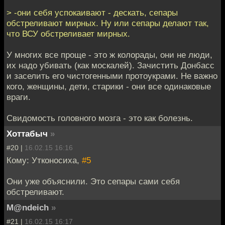
> -они себя успокаивают - дескать, сепары
обстреливают мирных. Ну или сепары делают так,
что ВСУ обстреливает мирных.
У многих все проще - это ж колорады, они не люди,
их надо убивать (как москалей). Зачистить Донбасс
и заселить его чистогенными протоукрами. Не важно
кого, женщины, дети, старики - они все одинаковые
враги.
Свидомость головного мозга - это как болезнь.
Хоттабыч
»
#20 |
16.02.15 16:16
Кому: Утконосиха,
#5
Они уже объяснили. Это сепары сами себя
обстреливают.
M@ndeich
»
#21 |
16.02.15 16:17