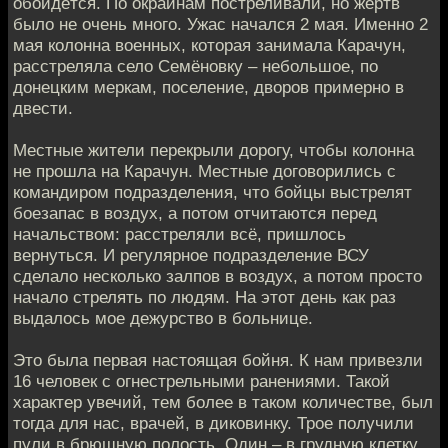
обойдётся. По окраинам постреливали, но жертв
было не очень много. Ужас начался 2 мая. Именно 2
мая колонна военных, которая занимала Карачун,
расстреляла село Семёновку – небольшое, по
донецким меркам, поселение, дворов примерно в
двести.
Местные жители перекрыли дорогу, чтобы колонна
не прошла на Карачун. Местные договорились с
командиром подразделения, что бойцы выстрелят
боезапас в воздух, а потом отчитаются перед
начальством: расстреляли всё, пришлось
вернуться. И регулярное подразделение ВСУ
сделало несколько залпов в воздух, а потом просто
начало стрелять по людям. На этот день как раз
выдалось мое дежурство в больнице.
Это была первая настоящая бойня. К нам привезли
16 человек с огнестрельными ранениями. Такой
характер увечий, тем более в таком количестве, был
тогда для нас, врачей, в диковинку. Трое получили
пули в брюшную полость. Один – в грудную клетку.