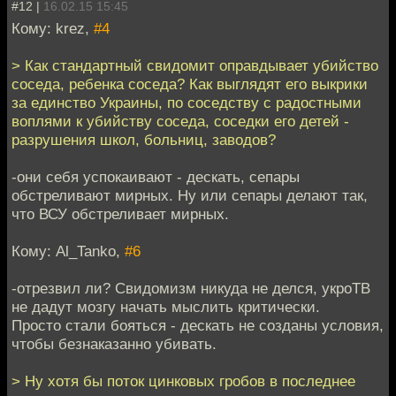
#12 |
16.02.15 15:45
Кому: krez,
#4
> Как стандартный свидомит оправдывает убийство
соседа, ребенка соседа? Как выглядят его выкрики
за единство Украины, по соседству с радостными
воплями к убийству соседа, соседки его детей -
разрушения школ, больниц, заводов?
-они себя успокаивают - дескать, сепары
обстреливают мирных. Ну или сепары делают так,
что ВСУ обстреливает мирных.
Кому: Al_Tanko,
#6
-отрезвил ли? Свидомизм никуда не делся, укроТВ
не дадут мозгу начать мыслить критически.
Просто стали бояться - дескать не созданы условия,
чтобы безнаказанно убивать.
> Ну хотя бы поток цинковых гробов в последнее