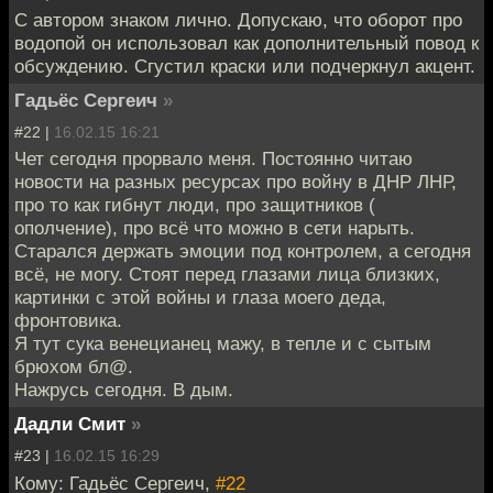
С автором знаком лично. Допускаю, что оборот про
водопой он использовал как дополнительный повод к
обсуждению. Сгустил краски или подчеркнул акцент.
Гадьёс Сергеич
»
#22 |
16.02.15 16:21
Чет сегодня прорвало меня. Постоянно читаю
новости на разных ресурсах про войну в ДНР ЛНР,
про то как гибнут люди, про защитников (
ополчение), про всё что можно в сети нарыть.
Старался держать эмоции под контролем, а сегодня
всё, не могу. Стоят перед глазами лица близких,
картинки с этой войны и глаза моего деда,
фронтовика.
Я тут сука венецианец мажу, в тепле и с сытым
брюхом бл@.
Нажрусь сегодня. В дым.
Дадли Смит
»
#23 |
16.02.15 16:29
Кому: Гадьёс Сергеич,
#22