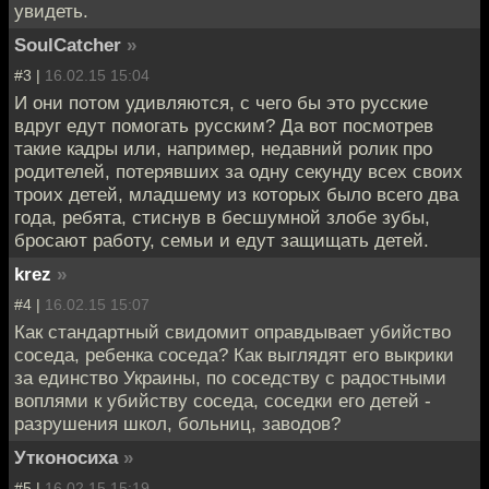
увидеть.
SoulCatcher
»
#3 |
16.02.15 15:04
И они потом удивляются, с чего бы это русские
вдруг едут помогать русским? Да вот посмотрев
такие кадры или, например, недавний ролик про
родителей, потерявших за одну секунду всех своих
троих детей, младшему из которых было всего два
года, ребята, стиснув в бесшумной злобе зубы,
бросают работу, семьи и едут защищать детей.
krez
»
#4 |
16.02.15 15:07
Как стандартный свидомит оправдывает убийство
соседа, ребенка соседа? Как выглядят его выкрики
за единство Украины, по соседству с радостными
воплями к убийству соседа, соседки его детей -
разрушения школ, больниц, заводов?
Утконосиха
»
#5 |
16.02.15 15:19