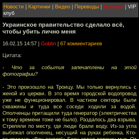
Новости
|
Картинки
|
Видео
|
Переводы
|
Магазин
|
VIP
клуб
Украинское правительство сделало всё,
чтобы убить лично меня
16.02.15 14:57
|
Goblin
|
67 комментариев
Цитата:
- Что за события запечатлены на этой
фотографии?
- Это произошло на Троицу. Мы только вернулись с
женой из церкви. В это время городской водопровод
уже не функционировал. В частном секторы были
скважины и туда все соседи ходили за водой.
Ополченцы притащили туда генератор (электричества
к тому времени тоже не было). Раздалось два взрыва.
Стреляли по месту, где люди брали воду. Из-за угла
выбежал ополченец, несущий на руках ребенка. Кто-
то крикнул: «Вон доктор!» Боец отдал девочку мне. От