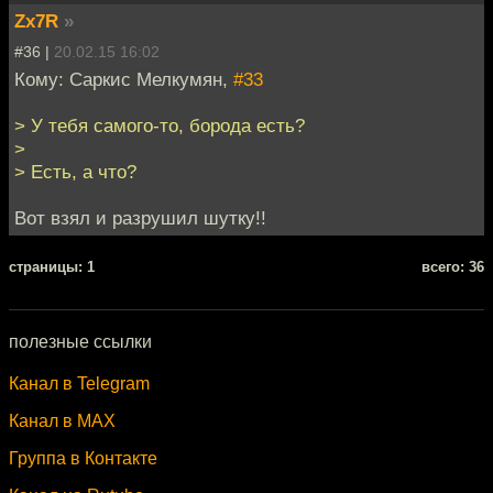
Zx7R
»
#36 |
20.02.15 16:02
Кому: Саркис Мелкумян,
#33
> У тебя самого-то, борода есть?
>
> Есть, а что?
Вот взял и разрушил шутку!!
cтраницы: 1
всего: 36
полезные ссылки
Канал в Telegram
Канал в MAX
Группа в Контакте