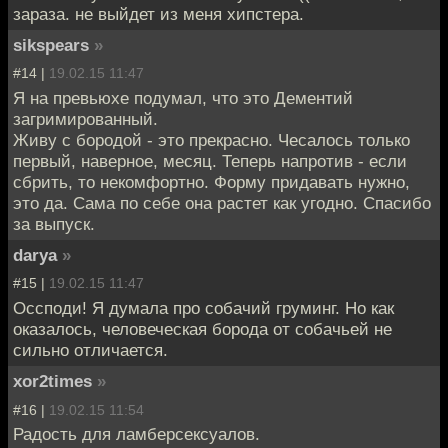
зараза. не выйдет из меня хипстера.
sikspears
»
#14 |
19.02.15 11:47
Я на превьюхе подумал, что это Дементий
загримированный.
Живу с бородой - это прекрасно. Чесалось только
первый, наверное, месяц. Теперь напротив - если
сбрить, то некомфортно. Форму придавать нужно,
это да. Сама по себе она растет как угодно. Спасибо
за выпуск.
darya
»
#15 |
19.02.15 11:47
Оссподи! Я думала про собачий груминг. Но как
оказалось, человеческая борода от собачьей не
сильно отличается.
xor2times
»
#16 |
19.02.15 11:54
Радость для ламберсексуалов.