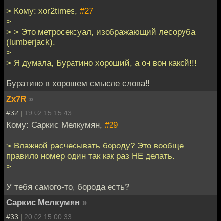
> Кому: xor2times,
#27
>
> > Это метросексуал, изображающий лесоруба
(lumberjack).
>
> Я думала, Буратино хороший, а он вон какой!!!
Буратино в хорошем смысле слова!!
Zx7R
»
#32 |
19.02.15 15:43
Кому: Саркис Мелкумян,
#29
> Влажной расчесывать бороду? Это вообще
правило номер один так как раз НЕ делать.
>
У тебя самого-то, борода есть?
Саркис Мелкумян
»
#33 |
20.02.15 00:33