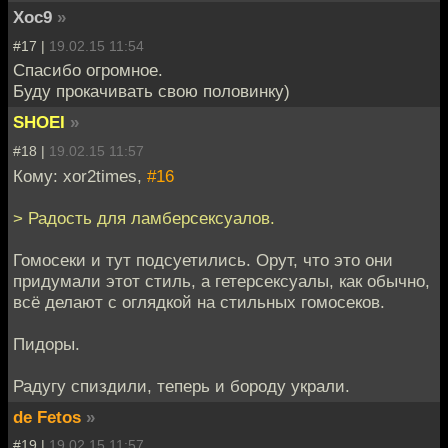
Xoc9
»
#17 |
19.02.15 11:54
Спасибо огромное.
Буду прокачивать свою половинку)
SHOEI
»
#18 |
19.02.15 11:57
Кому: xor2times,
#16
> Радость для ламберсексуалов.
Гомосеки и тут подсуетились. Орут, что это они
придумали этот стиль, а гетерсексуалы, как обычно,
всё делают с оглядкой на стильных гомосеков.
Пидоры.
Радугу спиздили, теперь и бороду украли.
de Fetos
»
#19 |
19.02.15 11:57