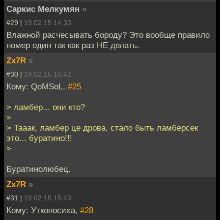
Саркис Мелкумян
»
#29 |
19.02.15 14:33
Влажной расчесывать бороду? Это вообще правило
номер один так как раз НЕ делать.
Zx7R
»
#30 |
19.02.15 15:42
Кому: QoMSoL,
#25
> ламбер... они кто?
>
> Тааак, ламбер це дрова, стало быть ламберсек
это... буратино!!!
>
Буратинолюбец.
Zx7R
»
#31 |
19.02.15 15:43
Кому: Утконосиха,
#28