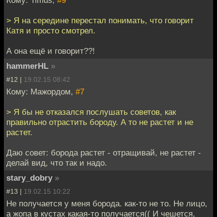
Кому: Timus,
#9
> Я на середине перестал понимать, что говорит
Катя и просто смотрел.
А она ещё и говорит??!
hammerHL
»
#12 |
19.02.15 08:42
Кому: Мажордом,
#7
> Я бы не отказался послушать советов, как
правильно отрастить бороду. А то не растет и не
растет.
Даю совет: борода растет - отращивай, не растет -
делай вид, что так и надо.
stary_dobry
»
#13 |
19.02.15 10:22
Не получается у меня борода. как-то не то. Не лицо,
а жопа в кустах какая-то получается(( И чешется,