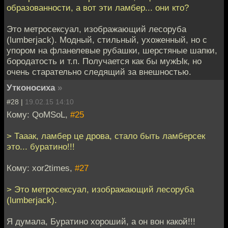
образованности, а вот эти ламбер... они кто?
Это метросексуал, изображающий лесоруба
(lumberjack). Модный, стильный, ухоженный, но с
упором на фланелевые рубашки, шерстяные шапки,
бородатость и т.п. Получается как бы мужЫк, но
очень старательно следящий за внешностью.
Утконосиха
»
#28 |
19.02.15 14:10
Кому: QoMSoL,
#25
> Тааак, ламбер це дрова, стало быть ламберсек
это... буратино!!!
Кому: xor2times,
#27
> Это метросексуал, изображающий лесоруба
(lumberjack).
Я думала, Буратино хороший, а он вон какой!!!