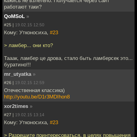
кажись не взлетело. Получается через сайт
работают таки?
QoMSoL
»
#25 |
19.02.15 12:50
Кому: Утконосиха,
#23
> ламбер... они кто?
Тааак, ламбер це дрова, стало быть ламберсек это...
буратино!!!
mr_utyatka
»
#26 |
19.02.15 12:59
Отечественная классика)
http://youtu.be/D1r3MDIhon8
xor2times
»
#27 |
19.02.15 13:14
Кому: Утконосиха,
#23
> Разрешите поинтересоваться, в целях повышения