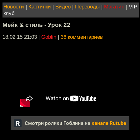
Новости
|
Картинки
|
Видео
|
Переводы
|
Магазин
|
VIP
клуб
Мейк & стиль - Урок 22
18.02.15 21:03
|
Goblin
|
36 комментариев
Смотри ролики Гоблина на
канале Rutube