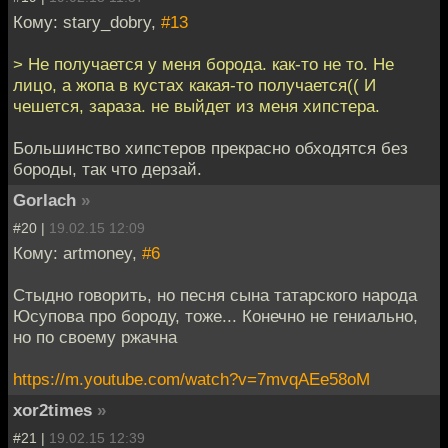
Кому: stary_dobry,
#13
> Не получается у меня борода. как-то не то. Не
лицо, а жопа в кустах какая-то получается(( И
чешется, зараза. не выйдет из меня хипстера.
Большинство хипстеров прекрасно обходятся без
бороды, так что дерзай.
Gorlach
»
#20 |
19.02.15 12:09
Кому: artmoney,
#6
Стыдно говорить, но песня сына татарского народа
Юсупова про бороду, тоже... Конечно не гениально,
но по своему ржачна
https://m.youtube.com/watch?v=7mvqAEe58oM
xor2times
»
#21 |
19.02.15 12:39