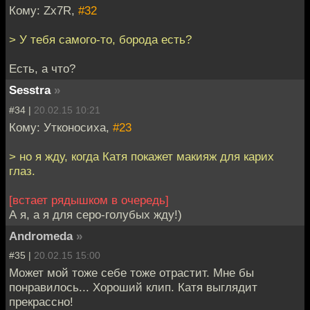
Кому: Zx7R,
#32
> У тебя самого-то, борода есть?
Есть, а что?
Sesstra
»
#34 |
20.02.15 10:21
Кому: Утконосиха,
#23
> но я жду, когда Катя покажет макияж для карих
глаз.
[встает рядышком в очередь]
А я, а я для серо-голубых жду!)
Andromeda
»
#35 |
20.02.15 15:00
Может мой тоже себе тоже отрастит. Мне бы
понравилось... Хороший клип. Катя выглядит
прекрассно!