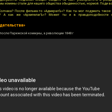
томы измены стали для нашего общества обыденностью, нормой. Поди в
 Колчака? После фильма-то «АдмиралЪ»? Как ты мог подумать такое
а? А как же «АрхипелагЪ»? Может ты и в правдоподобности ф
едательства»
после Парижской коммуны, а революции 1848 г