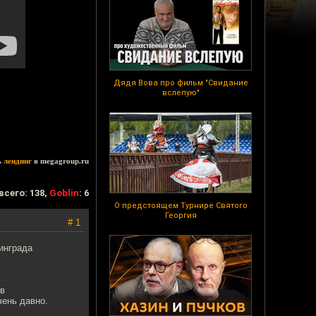
Дядя Вова про фильм "Свидание
вслепую"
ь
лендинг
в megagroup.ru
всего: 138,
Goblin
: 6
О предстоящем Турнире Святого
Георгия
# 1
инграда
 в
чень давно.