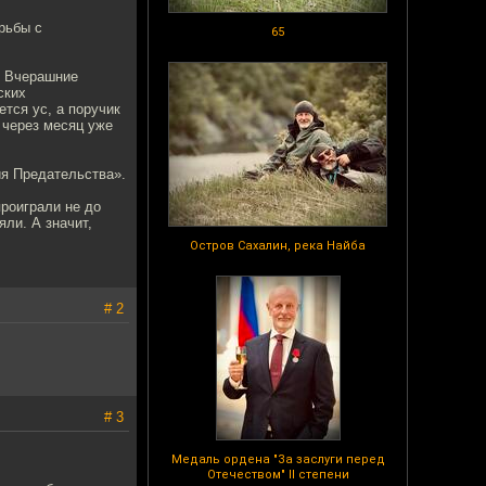
рьбы с
65
. Вчерашние
ских
ется ус, а поручик
 через месяц уже
я Предательства».
роиграли не до
яли. А значит,
Остров Сахалин, река Найба
# 2
# 3
Медаль ордена "За заслуги перед
Отечеством" II степени