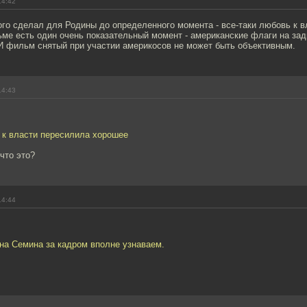
14:42
ого сделал для Родины до определенного момента - все-таки любовь к 
ьме есть один очень показательный момент - американские флаги на за
И фильм снятый при участии америкосов не может быть объективным.
14:43
 к власти пересилила хорошее
 что это?
14:44
на Семина за кадром вполне узнаваем.