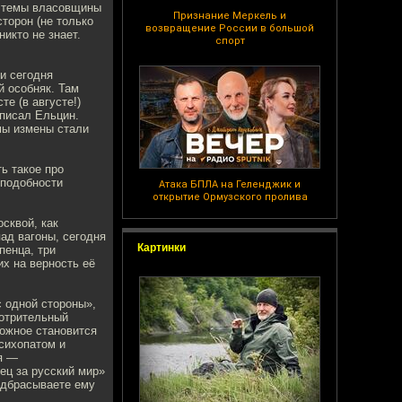
) темы власовщины
Признание Меркель и
торон (не только
возвращение России в большой
никто не знает.
спорт
 и сегодня
 особняк. Там
е (в августе!)
дписал Ельцин.
мы измены стали
ь такое про
оподобности
Атака БПЛА на Геленджик и
открытие Ормузского пролива
сквой, как
ад вагоны, сегодня
Картинки
пенца, три
х на верность её
с одной стороны»,
мотрительный
можное становится
сихопатом и
я —
ец за русский мир»
подбрасываете ему