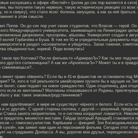
рвые коснувшись в эфире «Вестей+» (ролик до сих пор валяется в сети
ма, мы получили такую нервную, такую истерическую реакцию со всех с
, но и сверху), что стало ясно: болезнь запущена, а как за неё браться, 
изменил в этом смысле.
иил Попов. Он до сих пор учит своих студентов, что Власов — герой. Он
ского Международного университета, занимающего на Ленинградке целый
возможные дворковичи, прохоровы, абызовы. Университет создан в август
й волей Горбачёва и Буша. В том же 91-м учредительные документы по
ниверситета в раздел «основатели» и убедитесь. Запах гниения, симпто
тва обыденностью, нормой. Поди возмутись!
ь такое про Колчака? После фильма-то «АдмиралЪ»? Как ты мог подумат
ого другого солженицына? А как же «АрхипелагЪ»? Может ты и в правд
 сомневаешься?..
о имеет право обвинять? Если бы в 41-м фашистов не остановили под Мо
рия? Те, кого в той реальности шмайсерами грузили бы в идущие на Зап
е билет, сами подают на новое гражданство. Один отщепенец, два отще
 что если их миллионы? Миллионы отказавшихся от Родины, присягнувши
Мало у вас таких знакомых/родственников?
 нам вдалбливают: в мире не существует чёрного и белого. Если есть «
я и «с другой». С одной стороны скотина, с другой — разумный, предус
и Ставка занята неприятелем, то и система координат ломается. Невоз
и предатель меняются местами. Гайдар (который Аркадий) становится п
росов — гомосексуалистом. Карбышев — фикцией. Зоя Космодемьянска
 сукой», как заявит нам один из персонажей фильма. Сегодня этот «бор
ует на страданиях Донбасса. А вы, дорогие мои друзья, периодически 
м.