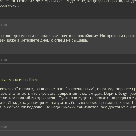
е её так назвали? Ну и мрази же... В детстве, когда узнал про подвиг д
роизмом...
14:10
но все, доступно и по полочкам, почти по семейному. Интересно и приятно
щей даже в интернете днем с огнем не сыщешь.
14:10
жных магазинов Резун.
"исчезнет" с полок, он вновь станет "запрещенным", а потому "заранее 
ает, значит есть что скрывать, запретный плод сладок. Верить будут уж
сли там полный бред написан. Пусть оно будет на полках, но рядом же
иги. И надо на упреждение выпускать больше своих, правильных книг. 
л, а сейчас уж подавно - не надо никаких самиздатов, все достанут в инт
14:18