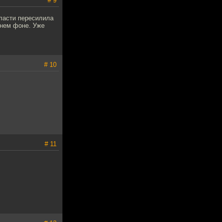
# 9
власти пересилила
днем фоне. Уже
# 10
# 11