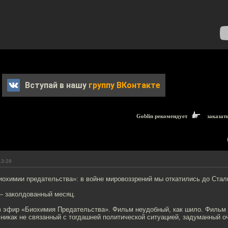
Вступай в нашу
группу ВКонтакте
Goblin рекомендует
заказат
13:28
иохимии предательства»: в войне мировоззрений мы откатились до Стал
 заколдованный месяц.
в эфир «Биохимия Предательства». Фильм неудобный, как шило. Фильм
никак не связанный с тогдашней политической ситуацией, задуманный о