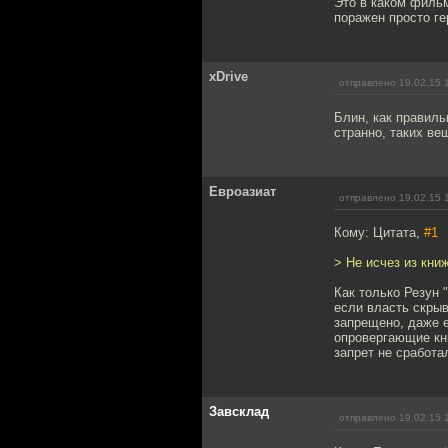
Это в каком фильм
поражен просто ге
xDrive
отправлено 19.02.15 
Блин, как правиль
странно, таких ве
Евроазиат
отправлено 19.02.15 
Кому: Цитата,
#1
> Не исчез из кни
Как только Резун 
если власть скрыв
запрещено, даже е
опровергающие кн
запрет не сработа
Завсклад
отправлено 19.02.15 