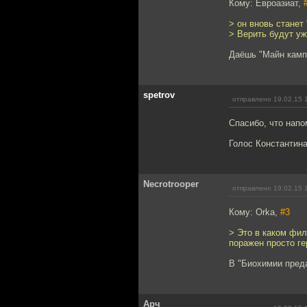
Кому: Евроазиат,
> он вновь станет
> Верить будут уж
Даёшь "Майн кампф
spetrov
отправлено 19.02.15 
Спасибо, что напо
Голос Константина
Necrotrooper
отправлено 19.02.15 
Кому: Orka,
#3
> Это в каком фил
поражен просто ге
В "Биохимии преда
Арч