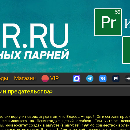
оды
Магазин
VIP
ии предательства»
до сих пор учит своих студентов, что Власов — герой. Он и сегодня пре
, занимающего на Ленинградке целый особняк. Там читают лек
 Университет создан в августе (в августе!) 1991-го совместной волей
документы подписал Ельцин. Зайдите на сайт университета в разд