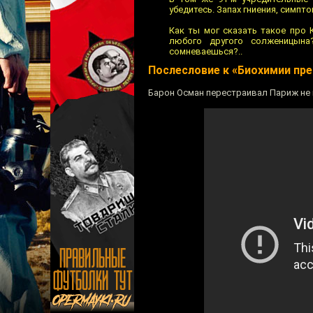
убедитесь. Запах гниения, симп
Как ты мог сказать такое про
любого другого солженицын
сомневаешься?..
Послесловие к «Биохимии пр
Барон Осман перестраивал Париж не 