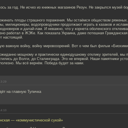
ось за год. Не исчез из книжных магазинов Резун. Не закрылся музей бо
жинать плоды страшного поражения. Мы остаёмся обществом ряженых
ры, милиционеры, водопроводчики продолжают играть в казаков и ислам
родноверов и далай-лам. И неважно, что у корнета оболенского отклеива
вно работал в ЖЭКе. Как показала Украина, даже потешная Гражданская
от настоящей.
ую важную войну, войну мировоззрений. Вот о чем был фильм «Биохими
еожиданно мощному и практически единодушному отклику зрителей, мы п
атились до Волги, до Сталинграда. Это не впервой. Наши памятники усто
олезно. Мы всё вернём. Победа будет за нами.
13:29
дёт на главную Тупичка
14:10
нская — «коммунистической сукой»