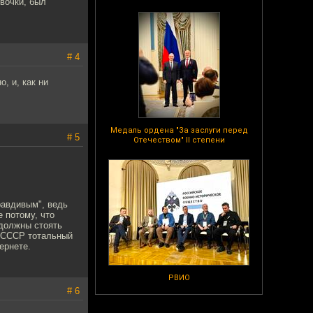
евочки, был
# 4
, и, как ни
Медаль ордена "За заслуги перед
# 5
Отечеством" II степени
правдивым", ведь
е потому, что
 должны стоять
В СССР тотальный
ернете.
РВИО
# 6