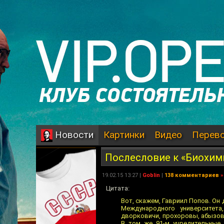
Картинки
Видео
Перев
Новости
Послесловие к «Биохим
19.02.15 13:27 |
Goblin
|
138 комментариев
»
Цитата:
Вот, скажем, Гавриил Попов. Он 
Международного университета
дворковичи, прохоровы, абызовы.
В том же 91-м учредительные 