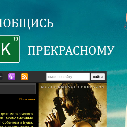
Политика
зидент московского
ции всевозможные
 Горбачёва и Буша.
ел «основатели» и