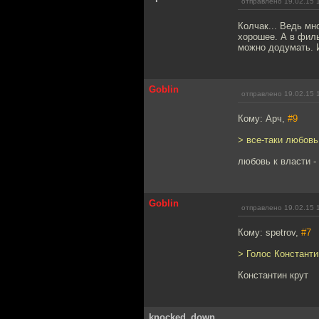
отправлено 19.02.15 
Колчак... Ведь мн
хорошее. А в фил
можно додумать. 
Goblin
отправлено 19.02.15 
Кому: Арч,
#9
> все-таки любовь
любовь к власти -
Goblin
отправлено 19.02.15 
Кому: spetrov,
#7
> Голос Константи
Константин крут
knocked_down