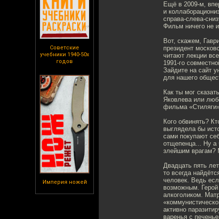
Ещё в 2009-м, впе
и коллаборациониз
справа-слева-снизу
Фильм ничего не 
Вот, скажем, Гавр
Советские
президент москов
учебники 1940-50х
читают лекции все
годов
1991-го совместно
Зайдите на сайт у
для нашего общес
Как ты мог сказат
Яковлева или люб
фильма «Стиляги»
Кого обвинять? Кт
выглядела бы исто
сами покупают себ
отщепенца... Ну а
злейшим врагам? 
Двадцать пять лет
то всегда найдётс
человек. Ведь есл
Империя ножей
возможным. Герой 
алкоголиком. Мат
«коммунистической
активно паразитир
варенья c печенье