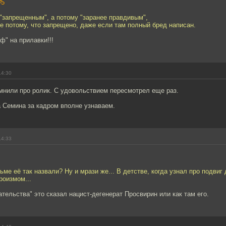
#5
 "запрещенным", а потому "заранее правдивым",
е потому, что запрещено, даже если там полный бред написан.
" на прилавки!!!
14:30
мнили про ролик. С удовольствием пересмотрел еще раз.
 Семина за кадром вполне узнаваем.
14:33
ьме её так назвали? Ну и мрази же... В детстве, когда узнал про подвиг
роизмом...
тельства" это сказал нацист-дегенерат Просвирин или как там его.