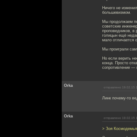
Ничего не изменил
большевизмом.
Мы продолжаем по
советские инжене
проповедников, в 
голицын ещё неда
мало отличается 
Мы проиграли сам
Но если верить н
конца. Просто отк
сопротивление — п
Orka
отправлено 19.02.15 
Линк почему-то ве
Orka
отправлено 19.02.15 
> Зоя Космодемья