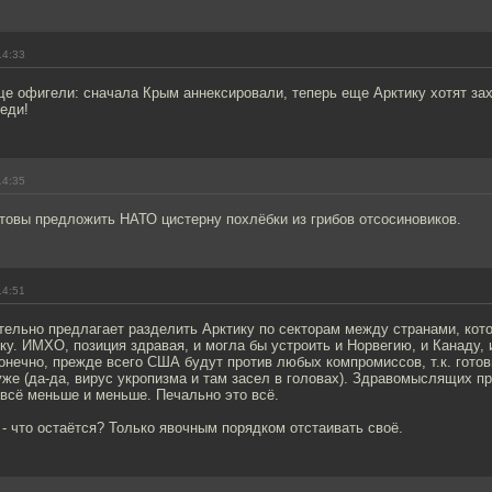
14:33
е офигели: сначала Крым аннексировали, теперь еще Арктику хотят зах
еди!
14:35
товы предложить НАТО цистерну похлёбки из грибов отсосиновиков.
14:51
тельно предлагает разделить Арктику по секторам между странами, ко
ку. ИМХО, позиция здравая, и могла бы устроить и Норвегию, и Канаду,
онечно, прежде всего США будут против любых компромиссов, т.к. гото
же (да-да, вирус укропизма и там засел в головах). Здравомыслящих пр
всё меньше и меньше. Печально это всё.
 - что остаётся? Только явочным порядком отстаивать своё.