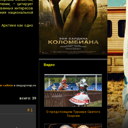
ении, — цитирует
твенных интересов
ния национальной
 Арктике как одно
Видео
ие сайтов
в megagroup.ru
всего: 39
# 1
О предстоящем Турнире Святого
Георгия