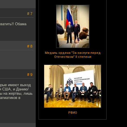
# 7
ватить!! Обама
# 8
Медаль ордена "За заслуги перед
Отечеством" II степени
# 9
торые имеют выход
 и США, и Данию/
вы на жертвы, лишь
агматиков в
РВИО