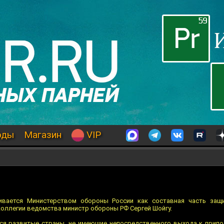
оды
Магазин
VIP
ивается Министерством обороны России как составная часть защ
 коллегии ведомства министр обороны РФ Сергей Шойгу.
тся развитые страны, не имеющие непосредственного выхода к прип