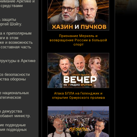
нимание Арктике и
и средствами
ь защиты
ргей Шойгу.
да к приполярным
Признание Меркель и
ги в этом
возвращение России в большой
ке и возможность
спорт
 составная часть
труктуры в Арктике
оз безопасности
рства обороны
те национальных
Атака БПЛА на Геленджик и
атегическое
открытие Ормузского пролива
о дежурства
обавил министр.
кие подводные
твия подводных