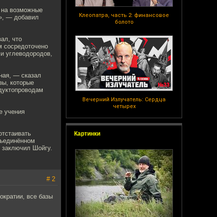
 на возможные
Клеопатра, часть 2: финансовое
», — добавил
болото
ал, что
м сосредоточено
и углеводородов,
ная, — сказал
зы, которые
дуктопроводам
Вечерний Излучатель: Сердца
четырех
е учения
отстаивать
Картинки
бъединённом
 заключил Шойгу.
# 2
ократии, все базы