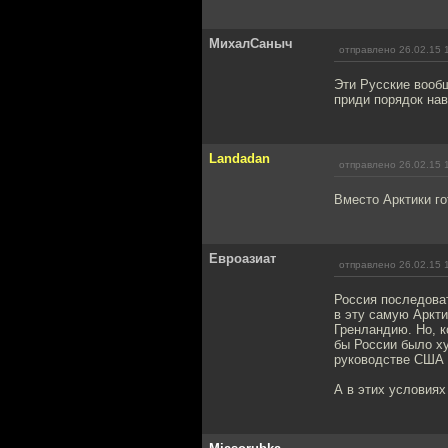
МихалСаныч
отправлено 26.02.15 
Эти Русские вообщ
приди порядок нав
Landadan
отправлено 26.02.15 
Вместо Арктики го
Евроазиат
отправлено 26.02.15 
Россия последова
в эту самую Аркти
Гренландию. Но, к
бы России было ху
руководстве США 
А в этих условиях