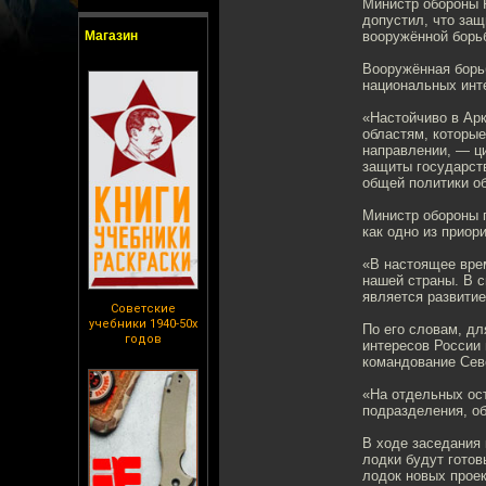
Министр обороны 
допустил, что защ
Магазин
вооружённой борь
Вооружённая борь
национальных инте
«Настойчиво в Ар
областям, которы
направлении, — ц
защиты государст
общей политики о
Министр обороны 
как одно из приор
«В настоящее вре
нашей страны. В 
является развитие
Советские
учебники 1940-50х
По его словам, дл
годов
интересов России
командование Сев
«На отдельных ост
подразделения, о
В ходе заседания
лодки будут готов
лодок новых проек