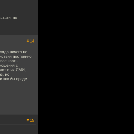
стати, не
# 14
когда ничего не
йствия постоянно
 все карты
ношения с
уют в их СМИ,
з, но
и как бы вроде
# 15