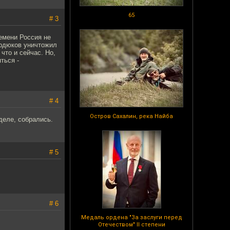
65
# 3
емени Россия не
ердюков уничтожил
что и сейчас. Но,
ться -
# 4
Остров Сахалин, река Найба
деле, собрались.
# 5
# 6
Медаль ордена "За заслуги перед
Отечеством" II степени