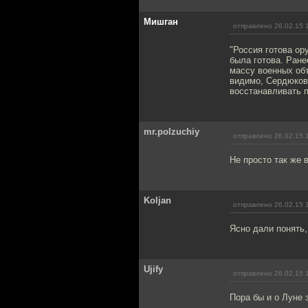
Мишган
отправлено 26.02.15 
"Россия готова ор
была готова. Ране
массу военных объ
видимо, Сердюков,
восстанавливать 
mr.polzuchiy
отправлено 26.02.15 
Не просто так же 
Koljan
отправлено 26.02.15 
Ясно дали понять
Ujify
отправлено 26.02.15 
Пора бы и о Луне 