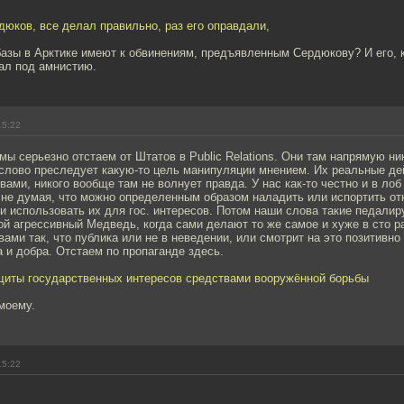
дюков, все делал правильно, раз его оправдали,
азы в Арктике имеют к обвинениям, предъявленным Сердюкову? И его, к
ал под амнистию.
15:22
мы серьезно отстаем от Штатов в Public Relations. Они там напрямую ни
 слово преследует какую-то цель манипуляции мнением. Их реальные де
вами, никого вообще там не волнует правда. У нас как-то честно и в лоб
 не думая, что можно определенным образом наладить или испортить от
 использовать их для гос. интересов. Потом наши слова такие педалир
кой агрессивный Медведь, когда сами делают то же самое и хуже в сто ра
ами так, что публика или не в неведении, или смотрит на это позитивно 
 и добра. Отстаем по пропаганде здесь.
щиты государственных интересов средствами вооружённой борьбы
моему.
15:22