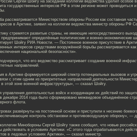
России Сергей Шойгу на заседании коллегии ведомства уделил особое в
ита государственных интересов РФ в этом регионе может проводиться 
бы.
ба рассматривается Министерством обороны России как составная част
ресов в Арктике, заявил на коллегии ведомства министр обороны РФ Се
ктику стремятся развитые страны, не имеющие непосредственного выхо
е предпринимают определённые политические и военно-экономические ша
итирует Шойгу РИА Новости. — Постоянное военное присутствие в Аркти
венных интересов средствами вооружённой борьбы рассматривается как
беспечения национальной безопасности».
подчеркнул, что его ведомство рассматривает создание военной инфрас
итетных направлений.
мя в Арктике формируется широкий спектр потенциальных вызовов и угр
связи с этим одним из приоритетных направлений деятельности Министе
 в этой зоне военной инфраструктуры», — сказал Шойгу.
я управления деятельностью войск и координации их действий по защи
 в декабре 2014 года было сформировано межвидовое объединённое стр
ерного флота.
ровах развёрнуты на постоянной основе и приступили к несению боевог
беспечивающие контроль обстановки и противовоздушную оборону», — д
 коллегии Минобороны Сергей Шойгу также сообщил, что новые российс
ы действовать в условиях Арктики. «С этого года отрабатываются дейс
тов в ледовых условиях Арктики», — сказал министр.