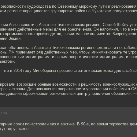
 безопасности судоходства по Северному морскому пути и реагирования
ком регионе наращивается группировка войск на Чукотском полуострове
ении безопасности в Азиатско-Тихоокеанском регионе, Сергей Шойгу указ
инимает действенные меры для её обеспечения. Он напомнил, что в нё
го промышленного производства, значительное количество биоресурсов 
ния Земли.
кая обстановка в Азиатско-Тихоокеанском регионе сложная и нестабиль
оны РФ принимает ряд действенных мер, чтобы минимизировать те угро
ранспортным магистралям, и нашим энергетическим магистралям, и про
ъектов».
, что в 2014 году Минобороны провело стратегические командно-штабны
ировали возросшие боевые возможности и решимость военнослужащих 
ересы страны. Для повышения оперативности управления войсками в О
омандовании сформирован региональный центр управления обороной», —
13:56
арные совки понастроили баз в арктике. В 90-е, во время торжества дем
ут вдруг такое...