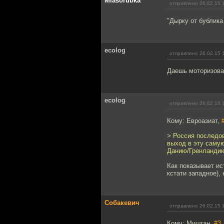
Miasorubka
отправлено 26.02.15 
"Дырку от бублика
ecolog
отправлено 26.02.15 
Даешь моторизова
ecolog
отправлено 26.02.15 
Кому: Евроазиат,
> Россия последо
выход в эту самую
Данию/Гренланди
Как показывает ис
кстати западное), 
Собакевич
отправлено 26.02.15 
Кому: Мишган,
#3