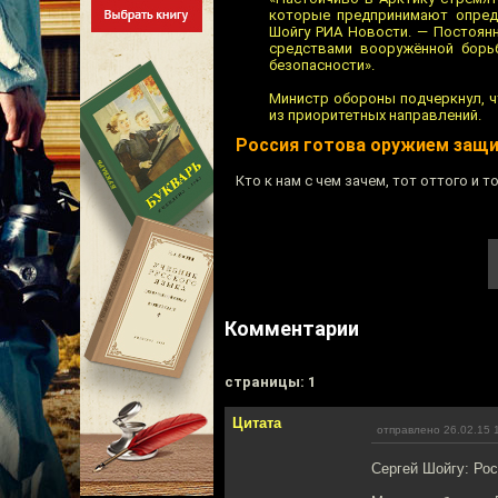
которые предпринимают опреде
Шойгу РИА Новости. — Постоян
средствами вооружённой борьб
безопасности».
Министр обороны подчеркнул, ч
из приоритетных направлений.
Россия готова оружием защи
Кто к нам с чем зачем, тот оттого и то
Комментарии
cтраницы: 1
Цитата
отправлено 26.02.15 
Сергей Шойгу: Ро