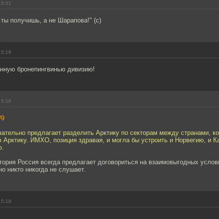
15:01
 ты получишь, а не Шарапова!" (с)
15:18
нную бронепингвинью дивизию!
15:18
#9
вательно предлагает разделить Арктику по секторам между странами, к
 Арктику. ИМХО, позиция здравая, и могла бы устроить и Норвегию, и К
ю.
тория Россия всегда предлагает договориться на взаимовыгодных услови
но никто никогда не слушает.
15:19