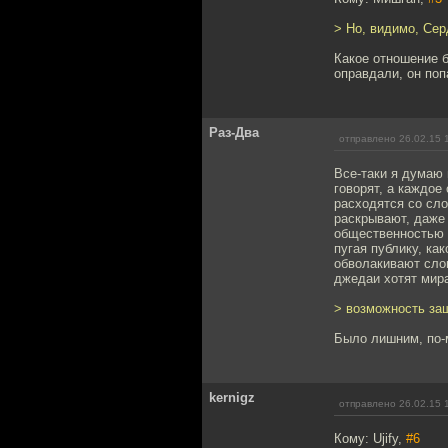
> Но, видимо, Сер
Какое отношение б
оправдали, он поп
Раз-Два
отправлено 26.02.15 
Все-таки я думаю 
говорят, а каждое
расходятся со сло
раскрывают, даже
общественностью и
пугая публику, ка
обволакивают слов
джедаи хотят мира
> возможность за
Было лишним, по-
kernigz
отправлено 26.02.15 
Кому: Ujify,
#6