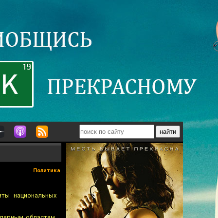
Политика
иты национальных
олярным областям,