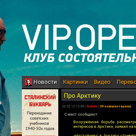
Картинки
Видео
Перев
Новости
Про Арктику
26.02.15 13:48 |
Goblin
|
39 комментариев
С мест сообщают:
Вооружённая борьба рассматр
интересов в Арктике, заявил на
«Настойчиво в Арктику стремя