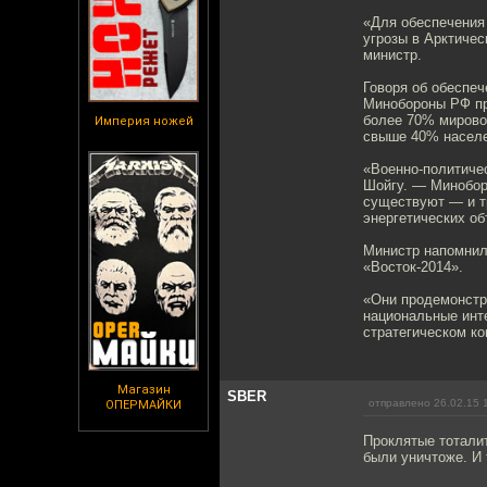
«Для обеспечения
угрозы в Арктичес
министр.
Говоря об обеспеч
Минобороны РФ пр
более 70% мирово
Империя ножей
свыше 40% населе
«Военно-политичес
Шойгу. — Минобор
существуют — и т
энергетических об
Министр напомнил
«Восток-2014».
«Они продемонстр
национальные инт
стратегическом к
Магазин
SBER
отправлено 26.02.15 
ОПЕРМАЙКИ
Проклятые тоталит
были уничтоже. И т