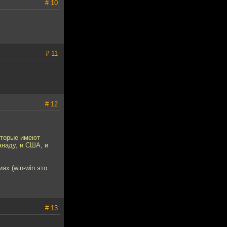
# 10
# 11
# 12
оторые имеют
анаду, и США, и
ях (win-win это
# 13