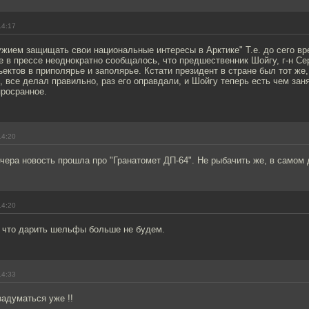
14:17
ужием защищать свои национальные интересы в Арктике" Т.е. до сего вр
е в прессе неоднократно сообщалось, что предшественник Шойгу, г-н С
ектов в приполярье и заполярье. Кстати президент в стране был тот же, 
 все делал правильно, раз его оправдали, и Шойгу теперь есть чем заня
просранное.
14:20
вчера новость прошла про "Гранатомет ДП-64". Не рыбачить же, в самом 
14:20
, что дарить шельфы больше не будем.
14:33
задуматься уже !!