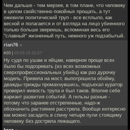
Чем дальше - тем мерзее, в том плане, что человеку
в целом свойственно покойных прощать, а тут
оживили политический труп - все всплыло, как
весной и полагается и от взгляда на лицо убиенного
только больше звереешь, вспоминая весь его
"славный" жизненный путь, немного уж подзабытый.
rian76
»
#20 |
03.03.15 02:57
Ну судя по ушам и яйцам, наверное проще всех
было бы подозревать (из всех возможных
сверхпрофессиональных убийц) как раз дурочку
модель. Привела на мост, выпотрошила обойму,
дважды-трижды промахнувшись, подъехал куратор
проверил живость трупа и был таков. Вполне себе
вариант развития событий. А гильзы разные -
потому что заранее отстреленные, надо-ж
обозначить растояние расстрела. Вообще интересно
как можно засадить в спину четыре пули стоящему
человеку без дострела лежащего.
krez
»