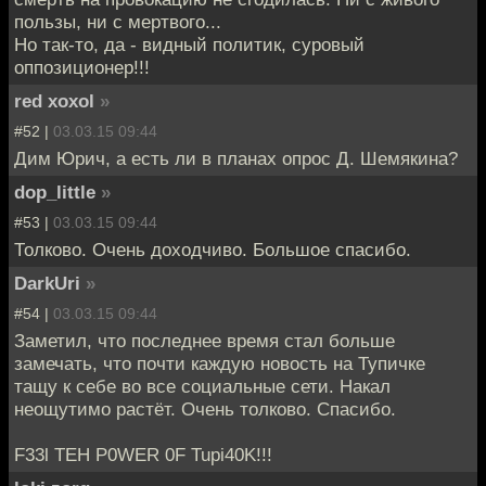
пользы, ни с мертвого...
Но так-то, да - видный политик, суровый
оппозиционер!!!
red xoxol
»
#52 |
03.03.15 09:44
Дим Юрич, а есть ли в планах опрос Д. Шемякина?
dop_little
»
#53 |
03.03.15 09:44
Толково. Очень доходчиво. Большое спасибо.
DarkUri
»
#54 |
03.03.15 09:44
Заметил, что последнее время стал больше
замечать, что почти каждую новость на Тупичке
тащу к себе во все социальные сети. Накал
неощутимо растёт. Очень толково. Спасибо.
F33l TEH P0WER 0F Tupi40K!!!