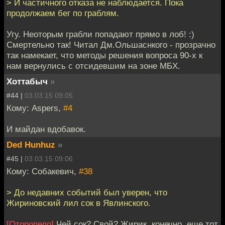
> И частичного отказа не наблюдается. Пока
продолжаем бег по граблям.
Угу. Неоторым грабли попадают прямо в лоб! :)
Смертельно так! Читал Дм.Ольшаснкого - прозрачно
так намекает, что методы решения вопроса 90-х к
нам вернулись с отсидевшим на зоне МБХ.
Хоттабыч
»
#44 |
03.03.15 09:05
Кому: Aspers,
#4
И майдан вдобавок.
Ded Hunhuz
»
#45 |
03.03.15 09:06
Кому: Собакевич,
#38
> До недавних событий был уверен, что
Жириновский лил сок в Явлинского.
[Оторопело]
Чей сок? Свой? Жирик, конечно, еще тот