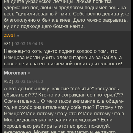
на диете украинской лётчицы, любая попытка
удержания под любым предлогом поднимет вонь на
весь "цивилизованный" мир. Собственно девица уже
благополучно отбыла в киев. Дело можно закрывать,
ну или подходящего бомжа найти.
awol
»
#31 |
03.03.15 04:15
Наконец-то хоть где-то поднят вопрос о том, что
Немцова могли убить элементарно из-за бабла, а
вовсе не из-за его никчемной полит.деятельности!
Moroman
»
#32 |
03.03.15 04:50
А вот до большому: как сие "событие" коснулось
обывателя??? Кто-то из сограждан сон потерял???
Сомнительно... Отчего такое внимание к, в общем-
то, не особо значительному событию? Потому что
Немцов? Или потому что у стен? Или потому что в
Москве давненько не валили немцовых? Если
хорошенько разбирать этот вопрос, пожалуй,
ежесезонно. Может, не так приметно и не такого...