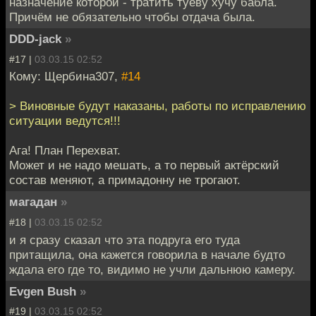
назначение которой - тратить туеву хучу бабла.
Причём не обязательно чтобы отдача была.
DDD-jack
»
#17 |
03.03.15 02:52
Кому: Щербина307,
#14
> Виновные будут наказаны, работы по исправлению
ситуации ведутся!!!
Ага! План Перехват.
Может и не надо мешать, а то первый актёрский
состав меняют, а примадонну не трогают.
магадан
»
#18 |
03.03.15 02:52
и я сразу сказал что эта подруга его туда
притащила, она кажется говорила в начале будто
ждала его где то, видимо не учли дальнюю камеру.
Evgen Bush
»
#19 |
03.03.15 02:52