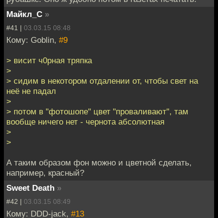
Майкл_С
»
#41 |
03.03.15 08:48
Кому: Goblin,
#9
> висит ч0рная тряпка
>
> сидим в некотором отдалении от, чтобы свет на
неё не падал
>
> потом в "фотошопе" цвет "проваливают", там
вообще ничего нет - чернота абсолютная
>
>
А таким образом фон можно и цветной сделать,
например, красный?
Sweet Death
»
#42 |
03.03.15 08:49
Кому: DDD-jack,
#13