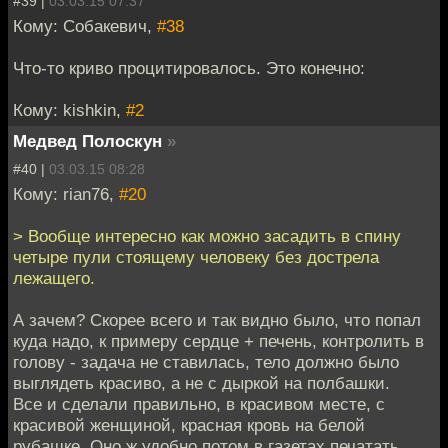
#39 |
03.03.15 07:37
Кому: Собакевич,
#38
Что-то криво процитировалось. Это конечно:
Кому: kishkin,
#2
Медвед Полоскун
»
#40 |
03.03.15 08:28
Кому: rian76,
#20
> Вообще интересно как можно засадить в спину
четыре пули стоящему человеку без дострела
лежащего.
А зачем? Скорее всего и так видно было, что попал
куда надо, к примеру сердце + печень, контролить в
голову - задача не ставилась, тело должно было
выглядеть красиво, а не с дыркой на полбашки.
Все и сделали правильно, в красивом месте, с
красивой женщиной, красная кровь на белой
рубашке. Оно ж удобно потом в газетах печатать.