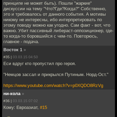
принципе не может быть). Пошли "жаркие"
дискуссии на тему "Что?Где?Когда?" Собственно,
это и требовалось от данного события. А мотивы
никому не интересны, ибо интерпретировать по
этому поводу можно как угодно. Сам факт - вот, что
важно. Убит пассивный либераст-оппозиционер, где-
то когда-то боровшийся с чем-то. Повторюсь,
главное - подача.
Восток 1
»
#35 |
03.03.15 04:50
Еси вдруг кто пропустил про героя.
"Немцов зассал и прикрылся Путиным. Норд-Ост."
https://www.youtube.com/watch?v=p0XQDO8RzVg
ни-кола
»
#36 |
03.03.15 07:02
Кому: Евроазиат,
#15