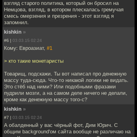
взгляд старого политика, который он бросил на
Немцова, взгляд, в котором плескалась гремучая
смесь омерзения и презрения - этот взгляд я
запомнил.
kishkin
»
#6 |
03.03.15 02:24
Кому: Евроазиат,
#1
> кто такие монетаристы
Товарищ, подскажи. Ты вот написал про денежную
массу туда-сюда. Что-то никакой логики не видать.
Это стёб над ними? Или подобными фразами
пудрили мозги, а на самом деле ничего не делали,
кроме как денежную массу того-с?
kishkin
»
#7 |
03.03.15 02:24
А обалденный у вас чёрный фот, Дим Юрич. С
общим background'ом сайта вообще не различаю на