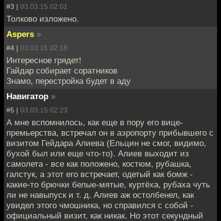
#3 |
03.03.15 02:01
Толково изложено.
Aspers
»
#4 |
03.03.15 02:18
Интересное грядет!
Гайдар собирает соратников
Знамо, перестройка будет в аду
Навигатор
»
#5 |
03.03.15 02:23
А мне вспомнилось, как еще в пору его вице-
премьерства, встречал он в аэропорту прибывшего с
визитом Гейдара Алиева (Ельцин не смог, видимо,
бухой был или еще что-то). Алиев выходит из
самолета - все как положено, костюм, рубашка,
галстук, а этот его встречает, одетый как бомж -
какие-то брючки белые-мятые, куртёха, рубаха чуть
ли не навыпуск и т. д. Алиев аж остолбенел, как
увидел этого чмошника, но справился с собой -
официальный визит, как никак. Но этот секундный