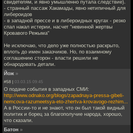
свидетелям, и явно умышленно путала следствие).
- странный пассаж Хакамады, явно нетипичный для
либероидов
- в западной прессе и в либероидных кругах - резко
спал накал истерии, насчет "невинной жертвы
Кровавого Режыма"
Не исключаю, что дело уже полностью раскрыто,
вплоть до имен заказчиков. Но, по взаимному
соглашению сторон - власти решили не
обнародовать детали.
Йож
»
#58 |
03.03.15 09:45
О подаче события в западных СМИ:
http://www.odnako.org/blogs/zapadnaya-pressa-gibeli-
nemcova-razumeetsya-eto-zhertva-krovavogo-rezhim...
А в России-то и не знают, что он был такой видный
политик и борец за благополучие народа, хорошо,
что сказали.
Батон
»