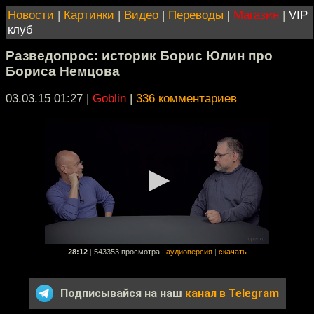
Новости
|
Картинки
|
Видео
|
Переводы
|
Магазин
|
VIP
клуб
Разведопрос: историк Борис Юлин про
Бориса Немцова
03.03.15 01:27
|
Goblin
|
336 комментариев
28:12
|
543353 просмотра
|
аудиоверсия
|
скачать
Подписывайся на наш
канал в Telegram