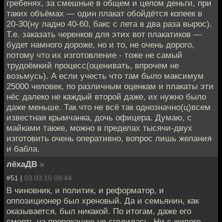
гребенях, за смешные в общем и целом деньги, при
таких объёмах — один плакат обойдётся копеек в
20-30(ну ладно 40-60, бакс с лета в два раза вырос).
Т.е. заказать черенков для этих вот плакатиков —
будет намного дороже, но и то, не очень дорого,
потому что их изготовление - тоже не самый
трудоёмкий процесс(оценивать, впрочем не
возьмусь). А если учесть что там было максимум
25000 человек, по различным оценкам и плакаты эти
нёс далеко не каждый второй даже, их нужно было
даже меньше. Так что не всё так однозначно(ц)всем
известная крымчанка, дочь офицера. Думаю, с
майками также, можно в пределах тысячи-двух
изготовить очень оперативно, вопрос лишь желания
и бабла.
лёхаДВ
»
#51 |
03.03.15 09:44
B чиновник, и политик, и реформатор, и
оппозиционер был хреновый. Да и семьянин, как
оказывается, был никакой. По итогам, даже его
смерть на провокацию не сгодилась. Ни с живого