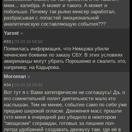
ммм... калибра. А может и такого. А может и
побольше. Почему так рьяно миксер заработал,
разбрасывая с лопастей эмоциональной
аналитическую составляющую события???
Yarost
»
#33 |
03.03.15 04:50
Появилась информация, что Немцова убили
чеченские боевики по заказу СБУ. В этих условиях
американцы могут убрать Порошенко и свалить это,
например, на Кадырова.
Moroman
»
#34 |
03.03.15 04:50
Вот тут я с Вами категорически не соглашусь! Да, о
его сомнительной полит деятельности мало кто
наслышан. Тем не менее, событие само по себе уже
предано широкой огласке. Движения масс прошли
(что меня в очередной раз убедило в некотором
"овощизме" сограждан, готовых за лишние пол-
литра удобрений создавать движуху там, где её в