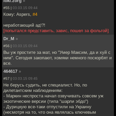
loki.zorg
»
#55 |
03.03.15 09:44
Кому: Aspers,
#4
неработающий ад!?!
[попытался представить, завис, пошел за фольгой]
Dr_M
»
#56 |
03.03.15 09:44
Вы уж простите за мат, но "Умер Максим, да и хуй с
ним". Сегодня закопают, хомяки немного поскорбят и
все.
464617
»
#57 |
03.03.15 09:45
Не берусь судить, не специалист. Но, по
дилетантским наблюдениям:
- Маркин неспроста начал озвучивать совсем уж
экзотические версии (типа "шарли эбдо")
- Дурицкую все-таки отпустили на Украину
(несмотря на то, что она являлась ключевым