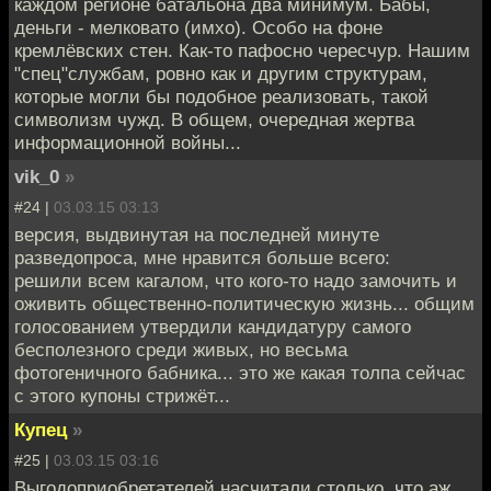
каждом регионе батальона два минимум. Бабы,
деньги - мелковато (имхо). Особо на фоне
кремлёвских стен. Как-то пафосно чересчур. Нашим
"спец"службам, ровно как и другим структурам,
которые могли бы подобное реализовать, такой
символизм чужд. В общем, очередная жертва
информационной войны...
vik_0
»
#24 |
03.03.15 03:13
версия, выдвинутая на последней минуте
разведопроса, мне нравится больше всего:
решили всем кагалом, что кого-то надо замочить и
оживить общественно-политическую жизнь... общим
голосованием утвердили кандидатуру самого
бесполезного среди живых, но весьма
фотогеничного бабника... это же какая толпа сейчас
с этого купоны стрижёт...
Купец
»
#25 |
03.03.15 03:16
Выгодоприобретателей насчитали столько, что аж