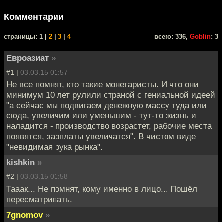
Комментарии
cтраницы: 1 |
2
|
3
|
4
всего: 336,
Goblin
: 3
Евроазиат
»
#1 |
03.03.15 01:57
Не все помнят, кто такие монетаристы. И что они
минимум 10 лет рулили страной с гениальной идеей
"а сейчас мы подвигаем денежную массу туда или
сюда, увеличим или уменьшим - тут-то жизнь и
наладится - производство возрастет, рабочие места
появятся, зарплаты увеличатся". В чистом виде
"невидимая рука рынка".
kishkin
»
#2 |
03.03.15 01:58
Тааак... Не помнят, кому именно в лицо... Пошёл
пересматривать.
7gnomov
»