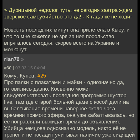
> Дурицыной недолог путь, не сегодня завтра ждем
зверское самоубийство это да! - К гадалке не ходи!
Новость последних минут она прилетела в Кыеу, и
что то мне кажется не зря за нее посольство
впрягалось сегодня, скорее всего на Украине и
мочканут.
rian76
»
#30 |
03.03.15 04:04
Кому: Купец,
#25
Про палки с плакатами и майки - однозначно да,
готовились давно. Косвенно может
свидетельствовать последняя программа шустер
live, там где старой больной даме с косой дали на
выбалтывание времени наверное около часа
времени прямого эфира, она уже забалтывалась, но
её поправляли выжидая время до объявления.
Убийца немцова однозначно модель, никто её не
тронет и не посадит учитывая наличие уже сидящей