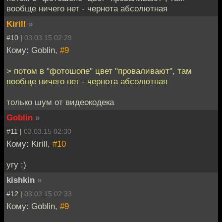
вообще ничего нет - чернота абсолютная
Kirill
»
#10 |
03.03.15 02:29
Кому: Goblin,
#9
> потом в "фотошопе" цвет "проваливают", там
вообще ничего нет - чернота абсолютная
только шум от видеокодека
Goblin
»
#11 |
03.03.15 02:30
Кому: Kirill,
#10
угу :)
kishkin
»
#12 |
03.03.15 02:33
Кому: Goblin,
#9