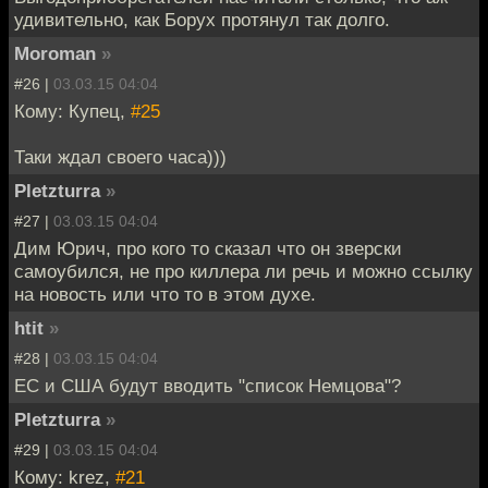
удивительно, как Борух протянул так долго.
Moroman
»
#26 |
03.03.15 04:04
Кому: Купец,
#25
Таки ждал своего часа)))
Pletzturra
»
#27 |
03.03.15 04:04
Дим Юрич, про кого то сказал что он зверски
самоубился, не про киллера ли речь и можно ссылку
на новость или что то в этом духе.
htit
»
#28 |
03.03.15 04:04
ЕС и США будут вводить "список Немцова"?
Pletzturra
»
#29 |
03.03.15 04:04
Кому: krez,
#21