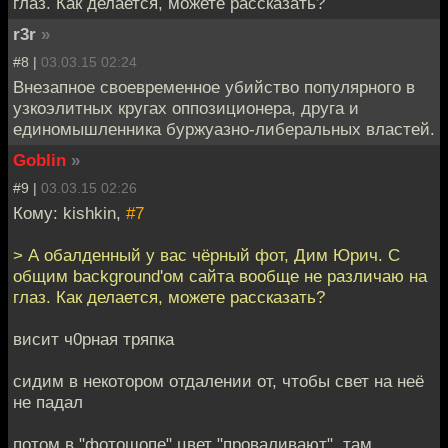
глаз. Как делается, можете рассказать?
r3r
»
#8 |
03.03.15 02:24
Внезапное своевременное убийство популярного в
узкоэлитных кругах оппозиционера, друга и
единомышленника буржуазно-либеральных властей.
Goblin
»
#9 |
03.03.15 02:26
Кому: kishkin,
#7
> А обалденный у вас чёрный фот, Дим Юрич. С
общим background'ом сайта вообще не различаю на
глаз. Как делается, можете рассказать?
висит ч0рная тряпка
сидим в некотором отдалении от, чтобы свет на неё
не падал
потом в "фотошопе" цвет "проваливают", там