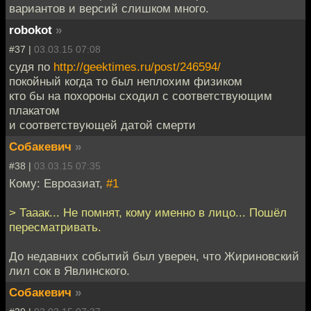
вариантов и версий слишком много.
robokot
»
#37 |
03.03.15 07:08
судя по
http://geektimes.ru/post/246594/
покойный когда то был неплохим физиком
кто бы на похороны сходил с соответствующим
плакатом
и соответствующей датой смерти
Собакевич
»
#38 |
03.03.15 07:35
Кому: Евроазиат,
#1
> Тааак... Не помнят, кому именно в лицо... Пошёл
пересматривать.
До недавних событий был уверен, что Жириновский
лил сок в Явлинского.
Собакевич
»