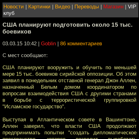
Новости
|
Картинки
|
Видео
|
Переводы
|
Магазин
|
VIP
клуб
США планируют подготовить около 15 тыс.
боевиков
03.03.15 10:42
|
Goblin
|
86 комментариев
С мест сообщают:
США планируют вооружить и обучить по меньшей
мере 15 тыс. боевиков сирийской оппозиции. Об этом
заявил в понедельник отставной генерал Джон Аллен,
назначенный Белым домом координатором по
вопросам взаимодействия США с другими странами
в борьбе с террористической группировкой
"Исламское государство".
Выступая в Атлантическом совете в Вашингтоне,
Аллен заверил, что власти США продолжают
предпринимать попытки "создать дипломатическое
пространство, которое позволит выработать