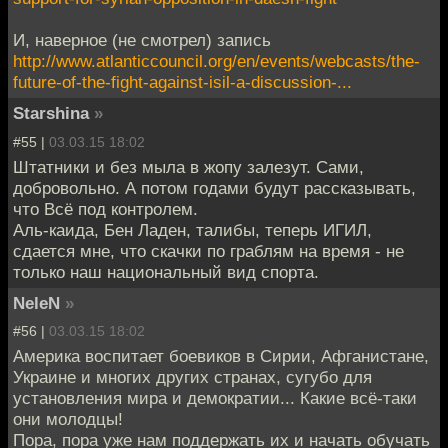
И, наверное (не смотрел) запись
http://www.atlanticcouncil.org/en/events/webcasts/the-
future-of-the-fight-against-isil-a-discussion-...
Starshina
»
#55 |
03.03.15 18:02
Штатники и без мыла в жопу залезут. Сами,
добровольно. А потом годами будут рассказывать,
что Всё под контролем.
Аль-каида, Бен Ладен, талибы, теперь ИГИЛ,
сдается мне, что скачки по граблям на время - не
только наш национальный вид спорта.
NeleN
»
#56 |
03.03.15 18:02
Америка воспитает боевиков в Сирии, Афганистане,
Украине и многих других странах, сугубо для
установления мира и демократии... Какие всё-таки
они молодцы!
Пора, пора уже нам поддержать их и начать обучать