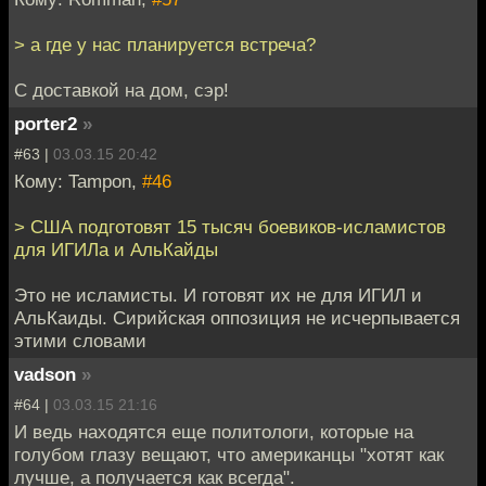
> а где у нас планируется встреча?
С доставкой на дом, сэр!
porter2
»
#63 |
03.03.15 20:42
Кому: Tampon,
#46
> США подготовят 15 тысяч боевиков-исламистов
для ИГИЛа и АльКайды
Это не исламисты. И готовят их не для ИГИЛ и
АльКаиды. Сирийская оппозиция не исчерпывается
этими словами
vadson
»
#64 |
03.03.15 21:16
И ведь находятся еще политологи, которые на
голубом глазу вещают, что американцы "хотят как
лучше, а получается как всегда".