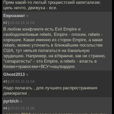
Прям какой-то лютый троцкистский капитализм:
цель ничто, движуха - все.
Евроазиат
»
#2 |
03.03.15 11:04
В любом конфликте есть Evil Empire и
свободолюбивые rebels. Empire - плохие, rebels -
хорошие. Какая именно из сторон Empire, а какая
rebels, можно уточнить в ближайшем посольстве
США, тут нельзя полагаться на банальную
эрудицию. Например, на вУкраине, как ни странно,
"сепаратисты" - это Empire, а rebels - власть в
Киеве+правосеки+ВСУ+нацгвардия.
Ghost2013
»
#3 |
03.03.15 11:04
Надо полагать , для лучшего распространения
демократии .
pyrblch
»
#4 |
03.03.15 11:06