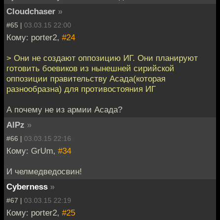
Cloudchaser
»
#65 |
03.03.15 22:00
Кому: porter2,
#24
> Они не создают оппозицию ИГ. Они планируют
готовить боевиков из нынешней сирийской
оппозиции правительству Асада(которая
разнообразна) для противостояния ИГ
А почему не из армии Асада?
AlPz
»
#66 |
03.03.15 22:16
Кому: GrUm,
#34
И челмедведосвин!
Cyberness
»
#67 |
03.03.15 22:19
Кому: porter2,
#25