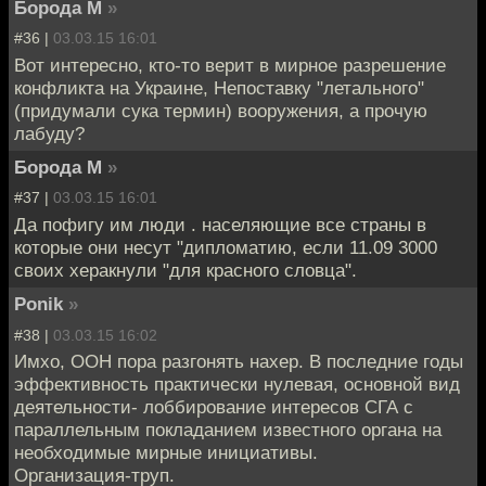
Борода М
»
#36 |
03.03.15 16:01
Вот интересно, кто-то верит в мирное разрешение
конфликта на Украине, Непоставку "летального"
(придумали сука термин) вооружения, а прочую
лабуду?
Борода М
»
#37 |
03.03.15 16:01
Да пофигу им люди . населяющие все страны в
которые они несут "дипломатию, если 11.09 3000
своих херакнули "для красного словца".
Ponik
»
#38 |
03.03.15 16:02
Имхо, ООН пора разгонять нахер. В последние годы
эффективность практически нулевая, основной вид
деятельности- лоббирование интересов СГА с
параллельным покладанием известного органа на
необходимые мирные инициативы.
Организация-труп.