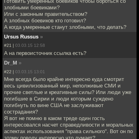
Готовить умеренных боевиков чтобы бороться со
злобными боевиками?
Или с законным правительством?
А злобных боевиков кто готовил?
А когда умеренные станут злобными, что делать?
Ursus Russus
»
#21 |
03.03.15 12:58
А на первоисточник ссылка есть?
Dr_M
»
#22 |
03.03.15 13:01
Мне всегда было крайне интересно куда смотрит
весь цивилизованный мир, неполживые СМИ и
прочие светлые и креативные силы? Или люди уже
погибшие в Сирии и люди которым суждено
погибнуть по вине США не заслуживают
сострадания?
Я вот не помню в каком треде один гость
интересовался насчет справедливости и моральных
аспектах использования "права сильного". Вот он по
этому поводу интересно что думает?