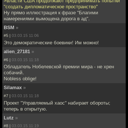
>власти США продолжают предпринимать попытки
"создать дипломатическое пространство"
Ну прямо иллюстрация к фразе "Благими
намерениями вымощена дорога в ад".
BSM
»
#5 |
03.03.15 11:06
Это демократические боевики! Им можно!
alien_27181
»
#6 |
03.03.15 11:18
Обладатель Нобелевской премии мира - не хрен
собачий.
Nobless oblige!
Silamax
»
#7 |
03.03.15 11:18
Проект "Управляемый хаос" набирает обороты;
теперь в открытую.
Lutz
»
#8 |
03.03.15 11:19