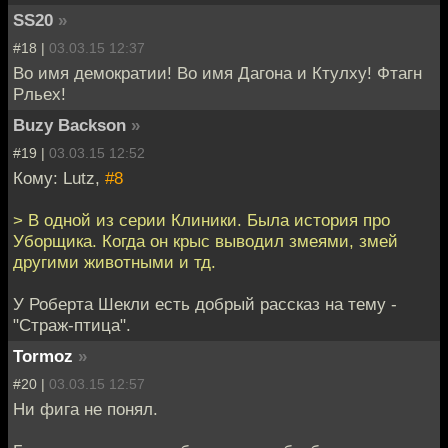
SS20
»
#18 |
03.03.15 12:37
Во имя демократии! Во имя Дагона и Ктулху! Фтагн
Рльех!
Buzy Backson
»
#19 |
03.03.15 12:52
Кому: Lutz,
#8
> В одной из серии Клиники. Была история про
Уборщика. Когда он крыс выводил змеями, змей
другими животными и тд.
У Роберта Шекли есть добрый рассказ на тему -
"Страж-птица".
Tormoz
»
#20 |
03.03.15 12:57
Ни фига не понял.