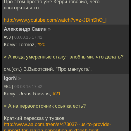
Про этом просто уже Керри говорил, чего
повторяться то:
http://www.youtube.com/watch?v=z-JDinShO_I
Александр Савин
»
#53 |
03.03.15 17:42
Кому: Tormoz,
#20
> А когда умеренные станут злобными, что делать?
см.(сл.) В.Высотский, "Про мангуста".
IgorN
»
#54 |
03.03.15 17:42
Кому: Ursus Russus,
#21
> А на первоисточник ссылка есть?
Краткий пересказ у турков
http://www.aa.com.tr/en/s/473037--us-to-provide-
support-for-syrian-opposition-in-daesh-fight