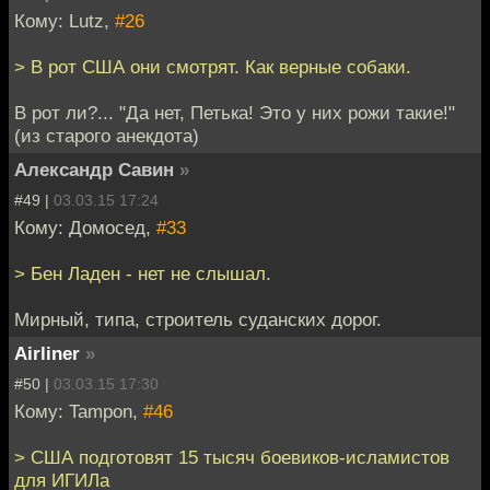
Кому: Lutz,
#26
> В рот США они смотрят. Как верные собаки.
В рот ли?... "Да нет, Петька! Это у них рожи такие!"
(из старого анекдота)
Александр Савин
»
#49 |
03.03.15 17:24
Кому: Домосед,
#33
> Бен Ладен - нет не слышал.
Мирный, типа, строитель суданских дорог.
Airliner
»
#50 |
03.03.15 17:30
Кому: Tampon,
#46
> США подготовят 15 тысяч боевиков-исламистов
для ИГИЛа