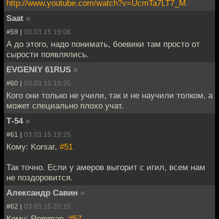
http://www.youtube.com/watch?v=UcmTa7LT7_M
Saat
»
#59 |
03.03.15 19:06
А до этого, надо понимать, боевики там просто от
сырости появлялись.
EVGENIY 61RUS
»
#60 |
03.03.15 19:25
Кого они только не учили, так и не научили толком, а
может специально плохо учат.
Т-54
»
#61 |
03.03.15 19:25
Кому: Korsar,
#51
Так точно. Если у амеров выгорит с игил, всем нам
не поздоровится.
Александр Савин
»
#62 |
03.03.15 20:15
Кому: Romman,
#57