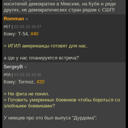
носителей демократии в Мексике, на Кубе и ряде
других, не демократических стран рядом с СШП!
Romman
»
#57 |
03.03.15 18:07
Кому: Т-54,
#40
> ИГИЛ американцы готовят для нас.
а где у нас планируется встреча?
SergeyB
»
#58 |
03.03.15 18:46
Кому: Tormoz,
#20
> Ни фига не понял.
> Готовить умеренных боевиков чтобы бороться со
злобными боевиками?
У немцев про это был выпуск "Дурдома":