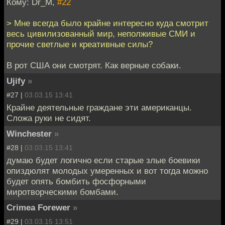
Кому: Dr_M,
#22
> Мне всегда было крайне интересно куда смотрит
весь цивилизованный мир, неполживые СМИ и
прочие светлые и креативные силы?
В рот США они смотрят. Как верные собаки.
Ujify
»
#27 |
03.03.15 13:41
Крайне деятельные граждане эти американцы.
Сложа руки не сидят.
Winchester
»
#28 |
03.03.15 13:41
думаю будет логично если старые злые боевики
опиздюлят молодых умеренных и вот тогда можно
будет опять бомбить фосфорными
миротворческими бомбами.
Crimea Forewer
»
#29 |
03.03.15 13:51