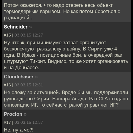
Потом окажется, что надо стереть весь объект
термоядерным взрывом. Но как потом бороться с
радиацией...
Schneider
»
#15 |
03.03.15 12:27
Ну что ж, при минимуме затрат организуют
бесконечную гражданскую войну. В Сирии уже 4
года. В Ираке - позиционные бои, в очередной раз
штурмуют Тикрит. Видимо, то же хотят организовать
и на Донбассе.
Cloudchaser
»
#16 |
03.03.15 12:31
Не слежу за ситуацией. Вроде бы мы поддерживали
руководство Сирии, Башара Асада. Раз СГА создают
оппозицию ИГ, то сейчас страной управляет ИГ?
Procion
»
#17 |
03.03.15 12:37
Не, ну а чо?!