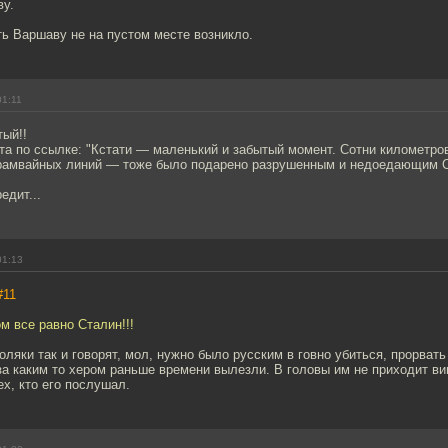
у.
ь Варшаву не на пустом месте возникло.
01:11
тый!!
ста по ссылке: "Кстати — маленький и забытый момент. Сотни километр
рамвайных линий — тоже было подарено разрушенным и недоедающим 
едит...
01:13
#11
ом все равно Сталин!!!
оляки так и говорят, мол, нужно было русским в говно убиться, прорвать
за каким то хером раньше времени вылезли. В головы им не приходит в
ех, кто его послушал.