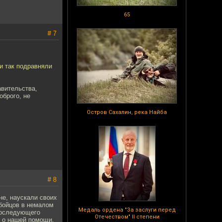
65
# 7
и так подравняли
авительства,
оброго, не
Остров Сахалин, река Найба
# 8
не, наускали своих
 бойцов в немалом
Медаль ордена "За заслуги перед
 последующего
Отечеством" II степени
и о нашей помощи.