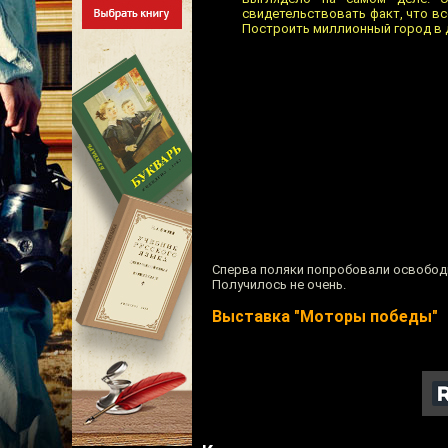
свидетельствовать факт, что в
Построить миллионный город в д
Сперва поляки попробовали освобод
Получилось не очень.
Выставка "Моторы победы"