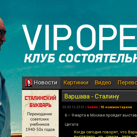
Картинки
Видео
Перев
Новости
Варшава - Сталину
03.03.15 23:01 |
Goblin
|
95 комментариев
6 – 9 марта в Москве пройдет выста
Цитата:
Когда сегодня говорят, что Ва
выглядело на самом деле. 