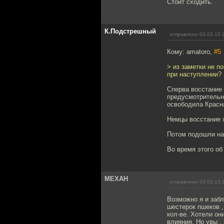
Стоит сходить.
К.Подстрешный
отправлено 03.03.15 
Кому: amatoro,
#5
> из заметки не п
при наступлении?
Сперва восстание 
предусмотрительно
освободила Красн
Немцы восстание 
Потом подошли на
Во время этого об
MEXAH
отправлено 03.03.15 
Возможно я и забл
шестерок пшеков ,
кол-ве. Хотели он
влияния. Но увы ,