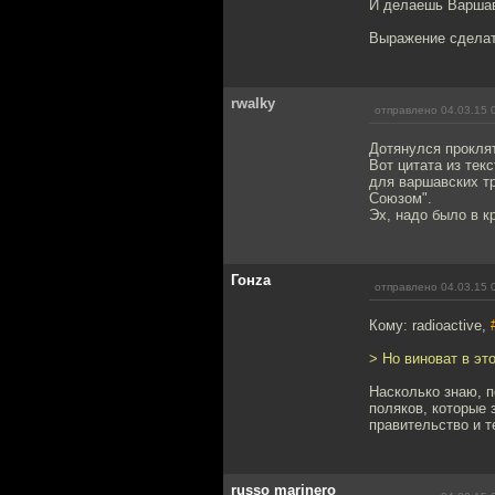
И делаешь Варшав
Выражение сделат
rwalky
отправлено 04.03.15 
Дотянулся прокля
Вот цитата из тек
для варшавских т
Союзом".
Эх, надо было в кр
Гонzа
отправлено 04.03.15 
Кому: radioactive,
> Но виноват в эт
Насколько знаю, п
поляков, которые 
правительство и т
russo marinero