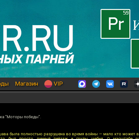
оды
Магазин
VIP
вка "Моторы победы".
ршава была полностью разрушена во время войны — мало кто может в
Это был просто лунный пейзаж и груды щебня. О масштабе р