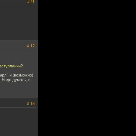
# 11
# 12
наступлении?
арл" и (возможно)
. Надо думать, в
# 13