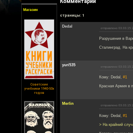
Комментарии
Магазин
cтраницы: 1
Dedal
отправлено 03.03.15 
Разрушения в Вар
Сталинград. На кр
yuri535
отправлено 03.03.15 
Кому: Dedal,
#1
Советские
Красная Армия в 
учебники 1940-50х
годов
Merlin
отправлено 03.03.15 
Кому: Dedal,
#1
> На крайний слу