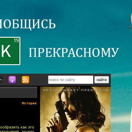
История
ообразить как это
азрушений может