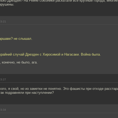
лько Дрезден? На Рейне союзники раскатали все крупные города, многи
зрушены.
23:21
аршаве? не слышал.
крайний случай Дрезден с Хиросимой и Нагасаки. Война была.
 конечно, не было, ага.
23:27
ого, я свой, но из заметки не понятно. Это фашисты при отходе расста
так подравняли при наступлении?
23:34