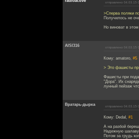
radioactive
отправлено 04.03.15 
>Сперва поляки п
Получилось не оч
Но виноват в этом
AISI316
отправлено 04.03.15 
Кому: amatoro,
#5
> Это фашисты при
Фашисты при пода
"Дора". Их снаряд
лунный пейзаж чт
Вратарь-дырка
отправлено 04.03.15 
Кому: Dedal,
#1
А на разбой береш
Надежную шалаву
Потом за грудь ко