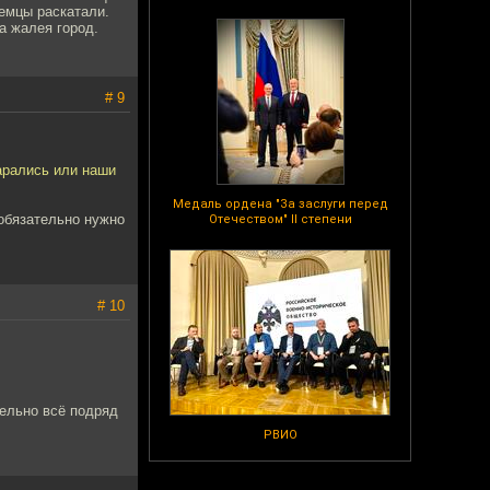
емцы раскатали.
а жалея город.
# 9
тарались или наши
Медаль ордена "За заслуги перед
 обязательно нужно
Отечеством" II степени
# 10
тельно всё подряд
РВИО