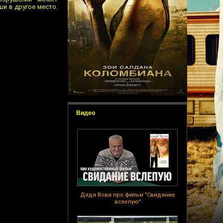
и в другое место.
Видео
Дядя Вова про фильм "Свидание
вслепую"