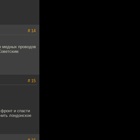
# 14
ов медных проводов
Советским
# 15
 фронт и спасти
инить лондонское