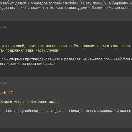
жаемых дедов и прадедов головы сложили, за эту польшу. А Варшаву н
одов польских спасли, тот же Краков пощадили и брали не жалея себя ,
00:01
охого, я свой, но из заметки не понятно. Это фашисты при отходе расс
так подравняли при наступлении?
ы при упорном противодействии все развалят, не кажется логичнее? Или
ая ли армия во всем виновата?
00:10
шный,
#7
об архитектуре заботились мало.
 советские учебники, не заглядывая в вики, немцы минировали и созна