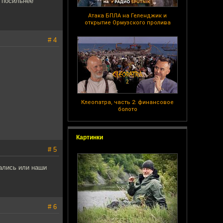
е посильнее
Атака БПЛА на Геленджик и
открытие Ормузского пролива
# 4
Клеопатра, часть 2: финансовое
болото
Картинки
# 5
рались или наши
# 6