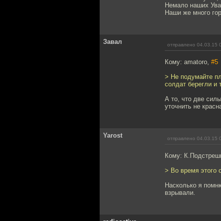
Немало наших Ува
Наши же много гор
Завал
отправлено 04.03.15 
Кому: amatoro,
#5
> Не подумайте пл
солдат берегли и 
А то, что две сил
уточнить не красн
Yarost
отправлено 04.03.15 
Кому: К.Подстре
> Во время этого 
Насколько я помню
взрывали.