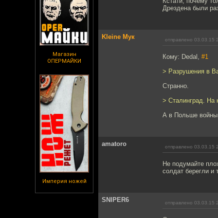
Кстати, почему то
Дрездена были ра
Kleine Мук
отправлено 03.03.15 
Магазин
Кому: Dedal,
#1
ОПЕРМАЙКИ
> Разрушения в В
Странно.
> Сталинград. На 
А в Польше войны,
amatoro
отправлено 03.03.15 
Не подумайте плох
солдат берегли и 
Империя ножей
SNIPER6
отправлено 03.03.15 