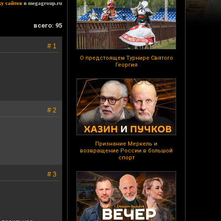
ку сайтов
в megagroup.ru
всего: 95
# 1
О предстоящем Турнире Святого
Георгия
# 2
Признание Меркель и
возвращение России в большой
спорт
# 3