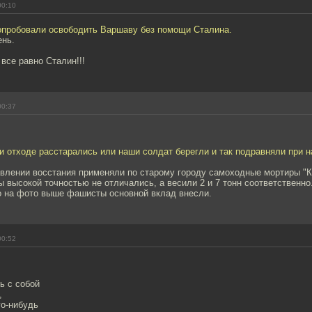
00:10
опробовали освободить Варшаву без помощи Сталина.
ень.
 все равно Сталин!!!
00:37
 отходе расстарались или наши солдат берегли и так подравняли при 
влении восстания применяли по старому городу самоходные мортиры "К
ы высокой точностью не отличались, а весили 2 и 7 тонн соответственно
о на фото выше фашисты основной вклад внесли.
00:52
ь с собой
,
го-нибудь