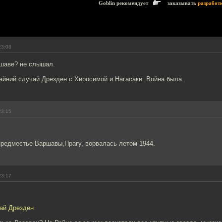
Goblin рекомендует
заказывать
разработ
23:08
шаве? не слышал.
айний случай Дрезден с Хиросимой и Нагасаки. Война была.
23:15
предместье Варшавы,Прагу, ворвалась летом 1944.
23:17
чай Дрезден