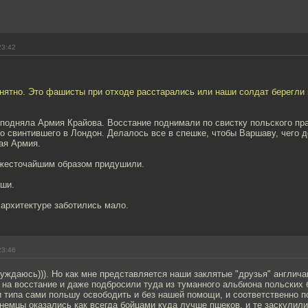
23:42
онятно. Это фашисты при отходе расстарались или наши солдат берегли 
подняла Армия Крайова. Восстание поднимали по свистку польского пр
 свинтившего в Лондон. Делалось все в спешке, чтобы Варшаву, чего д
ая Армия.
жесточайшим образом придушили.
ши.
 архитектуре заботились мало.
23:46
уждаюсь))). Но как мне представляется наши заклятые "друзья" англича
 на восстание и даже подбросили туда из туманного альбиона польских
и типа сами польшу освободить и без нашей помощи, и соответственно
 немцы оказались как всегда бойцами куда лучше пшеков, и те заскулил