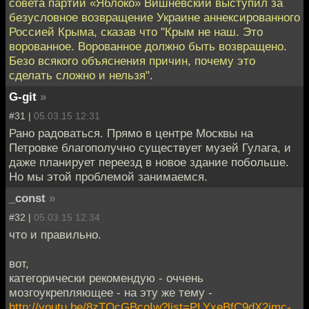
совета партии «Яблоко» Вишневский выступил за
безусловное возвращение Украине аннексированного
Россией Крыма, сказав что "Крым не наш. Это
ворованное. Ворованное должно быть возвращено.
Безо всякого объяснения причин, почему это
сделать сложно и нельзя".
G-git
»
#31 |
05.03.15 12:31
Рано радоваться. Прямо в центре Москвы на
Петровке благополучно существует музей Гулага, и
даже планирует переезд в новое здание побольше.
Но мы этой проблемой занимаемся.
_const
»
#32 |
05.03.15 12:34
что и правильно.
вот,
категорически рекомендую - оччень
мозгоукрепляющее - на эту же тему -
http://youtu.be/8zTQcGBcoIw?list=PLYxeBfC9dX2imc-