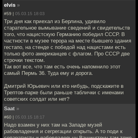
elvis
»
#59 |
05.03.15 18:03
Три дня как приехал из Берлина, удивило
старательное вымывание сведений и свидетельств
того, что нацистскую Германию победил СССР. В
частности в музее терора на месте бывшего здания
гестапо, на стенде с победой над нацистами есть
только фото американцев с флагом. Про СССР две
строчки текстом.
Так вот все, что там есть очень напомнило этот
самый Пермь 36. Туда ему и дорога.
Дмитрий Юрьевич или кто нибудь, подскажите в
Трептов-парке были раньше таблички с именами
советских солдат или нет?
Saat
»
#60 |
05.03.15 18:17
Надо взамен у них там на Западе музей
рабовладения и сегрегации открыть. А то поди к
сепаратисту и рабовладельцу Вашингтону там тоже