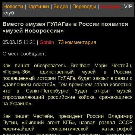
Новости
|
Картинки
|
Видео
|
Переводы
|
Магазин
|
VIP
клуб
Вместо «музея ГУЛАГа» в России появится
«музей Новороссии»
05.03.15 11:21
|
Goblin
|
73 комментария
С мест сообщают:
Как пишет обозреватель Breitbart Мэри Честейн,
«Пермь-36», единственный музей в России,
посвященный истории ГУЛАГа, будет закрыт в связи с
«давлением властей». Тем временем стало известно,
что в Санкт-Петербурге будет открыт музей,
«прославляющий российские войска, сражающиеся
на Украине».
Как пишет Честейн, президент России Владимир
Путин, «бывший агент КГБ», назвал развал СССР
«величайшей геополитической катастрофой
двадцатого столетия», и всячески стремился