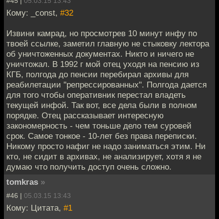
#45 |
05.03.15 13:43
Кому: _const,
#32
Извини камрад, но просмотрев 10 минут инфу по
твоей ссылке, заметил главную не стыковку лектора
об уничтоженных документах. Никто и ничего не
уничтожал. В 1992 г мой отец уходя на пенсию из
КГБ, полгода до пенсии перебирал архивы для
реабилетации "репрессированных". Полгода дается
для того чтобы оперативник перестал владеть
текущей инфой. Так вот, все дела были в полном
порядке. Отец рассказывает интересную
закономерность - чем тоньше дело тем суровей
срок. Самое тонкое - 10-лет без права переписки.
Никому просто нафиг не надо заниматься этим. Ни
кто, не сидит в архивах, не анализирует, хотя я не
думаю что получить доступ очень сложно.
tomkras
»
#46 |
05.03.15 13:43
Кому: Цитата,
#1