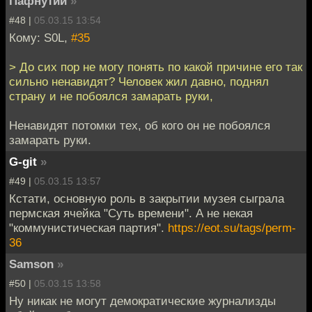
Пафнутий
»
#48 |
05.03.15 13:54
Кому: S0L,
#35
> До сих пор не могу понять по какой причине его так
сильно ненавидят? Человек жил давно, поднял
страну и не побоялся замарать руки,
Ненавидят потомки тех, об кого он не побоялся
замарать руки.
G-git
»
#49 |
05.03.15 13:57
Кстати, основную роль в закрытии музея сыграла
пермская ячейка "Суть времени". А не некая
"коммунистическая партия".
https://eot.su/tags/perm-
36
Samson
»
#50 |
05.03.15 13:58
Ну никак не могут демократические журнализды