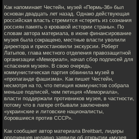
Как напоминает Честейн, музей «Пермь-36» был
основан двадцать лет назад. Однако действующая
российская власть стремится «стереть из сознания
россиян память о кровавой истории страны». По
словам автора материала, в июне финансирование
музея была сокращено, местные власти уволили
директора и приостановили экскурсии. Роберт
Латыпов, глава местного отделения правозащитной
организации «Мемориал», начал сбор подписей для
«спасения музея». В свою очередь,
коммунистическая партия обвинила музей в
«пропаганде фашизма». Как пишет Честейн,
несмотря на то, что петиция коммунистов собрала
меньше подписей, чем петиция «Мемориала»,
власти поддержали противников музея, в частности,
потому что в лагере отбывали заключение
«украинские и литовские националисты,
боровшиеся против СССР».
Как сообщает автор материала Breitbart, лидеры
ополченцев недавно заявили об открытии «музея