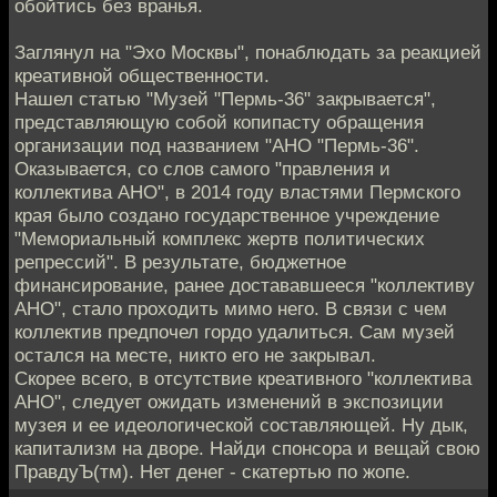
обойтись без вранья.
Заглянул на "Эхо Москвы", понаблюдать за реакцией
креативной общественности.
Нашел статью "Музей "Пермь-36" закрывается",
представляющую собой копипасту обращения
организации под названием "АНО "Пермь-36".
Оказывается, со слов самого "правления и
коллектива АНО", в 2014 году властями Пермского
края было создано государственное учреждение
"Мемориальный комплекс жертв политических
репрессий". В результате, бюджетное
финансирование, ранее достававшееся "коллективу
АНО", стало проходить мимо него. В связи с чем
коллектив предпочел гордо удалиться. Сам музей
остался на месте, никто его не закрывал.
Скорее всего, в отсутствие креативного "коллектива
АНО", следует ожидать изменений в экспозиции
музея и ее идеологической составляющей. Ну дык,
капитализм на дворе. Найди спонсора и вещай свою
ПравдуЪ(тм). Нет денег - скатертью по жопе.