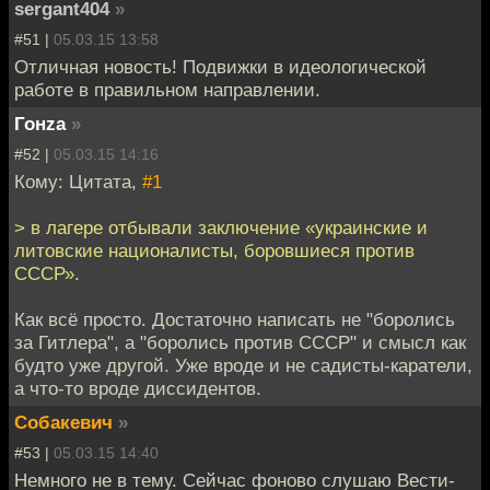
sergant404
»
#51 |
05.03.15 13:58
Отличная новость! Подвижки в идеологической
работе в правильном направлении.
Гонzа
»
#52 |
05.03.15 14:16
Кому: Цитата,
#1
> в лагере отбывали заключение «украинские и
литовские националисты, боровшиеся против
СССР».
Как всё просто. Достаточно написать не "боролись
за Гитлера", а "боролись против СССР" и смысл как
будто уже другой. Уже вроде и не садисты-каратели,
а что-то вроде диссидентов.
Собакевич
»
#53 |
05.03.15 14:40
Немного не в тему. Сейчас фоново слушаю Вести-