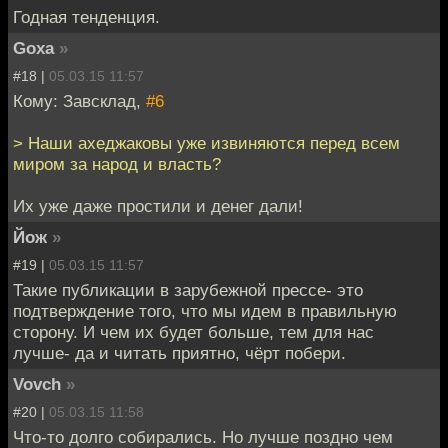
Годная тенденция.
Goxa
»
#18 |
05.03.15 11:57
Кому: Завсклад,
#6
> Наши ахеджаковы уже извиняются перед всем
миром за народ и власть?
Их уже даже простили и денег дали!
Йож
»
#19 |
05.03.15 11:57
Такие публикации в зарубежной прессе- это
подтверждение того, что мы идем в правильную
сторону. И чем их будет больше, тем для нас
лучше- да и читать приятно, чёрт побери.
Vovch
»
#20 |
05.03.15 11:58
Что-то долго собирались. Но лучше поздно чем