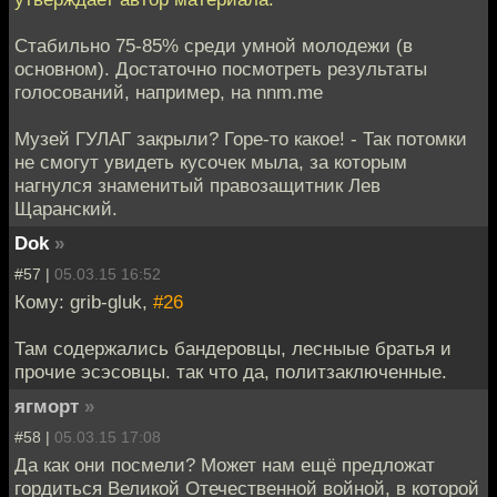
Стабильно 75-85% среди умной молодежи (в
основном). Достаточно посмотреть результаты
голосований, например, на nnm.me
Музей ГУЛАГ закрыли? Горе-то какое! - Так потомки
не смогут увидеть кусочек мыла, за которым
нагнулся знаменитый правозащитник Лев
Щаранский.
Dok
»
#57 |
05.03.15 16:52
Кому: grib-gluk,
#26
Там содержались бандеровцы, лесныые братья и
прочие эсэсовцы. так что да, политзаключенные.
ягморт
»
#58 |
05.03.15 17:08
Да как они посмели? Может нам ещё предложат
гордиться Великой Отечественной войной, в которой