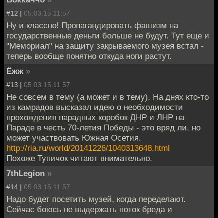
#12 |
05.03.15 11:57
Ну и классно! Пропагандировать фашизм на
государственные деньги больше не будут. Тут еще и
"Мемориал" на защиту закрываемого музея встал -
теперь вообще понятно откуда ноги растут.
Ёжж
»
#13 |
05.03.15 11:57
Не совсем в тему (а может и в тему). На днях кто-то
из камрадов высказал идею о необходимости
прохождения парадных коробок ДНР и ЛНР на
Параде в честь 70-летия Победы - это вряд ли, но
может участвовать Южная Осетия.
http://ria.ru/world/20141226/1040313648.html
Похоже Тупичок читают внимательно.
7thLegion
»
#14 |
05.03.15 11:57
Надо будет посетить музей, когда переделают.
Сейчас боюсь не выдержать поток бреда и