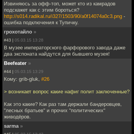
Извиняюсь за офф-топ, может кто из камрадов
подскажет как с этим бороться?
http://s014.radikal.ru/i327/1503/90/a0f14074a0c3.png
-
ошибка подключения к Тупичку.
грохотайло
»
#43 |
05.03.15 13:28
В музее императорского фарфорового завода даже
два экспоната найдутся для бывшего музея!
Beefeater
»
#44 |
05.03.15 13:29
Кому: grib-gluk,
#26
> возникает вопрос какие нафиг полит заключенные?
Как это какие? Как раз там держали бандеровцев,
"лесных братьев" и прочих "политических"
живодёров.
sarma
»