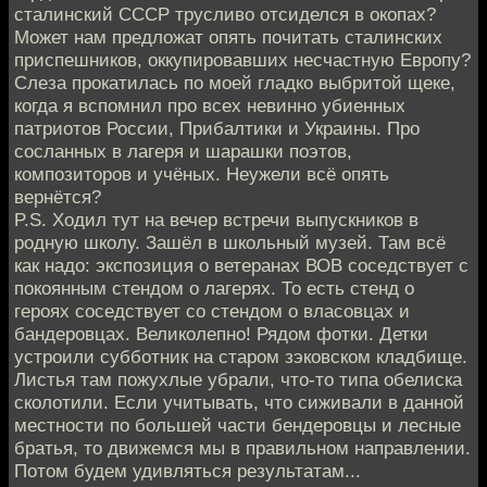
сталинский СССР трусливо отсиделся в окопах?
Может нам предложат опять почитать сталинских
приспешников, оккупировавших несчастную Европу?
Слеза прокатилась по моей гладко выбритой щеке,
когда я вспомнил про всех невинно убиенных
патриотов России, Прибалтики и Украины. Про
сосланных в лагеря и шарашки поэтов,
композиторов и учёных. Неужели всё опять
вернётся?
P.S. Ходил тут на вечер встречи выпускников в
родную школу. Зашёл в школьный музей. Там всё
как надо: экспозиция о ветеранах ВОВ соседствует с
покоянным стендом о лагерях. То есть стенд о
героях соседствует со стендом о власовцах и
бандеровцах. Великолепно! Рядом фотки. Детки
устроили субботник на старом зэковском кладбище.
Листья там пожухлые убрали, что-то типа обелиска
сколотили. Если учитывать, что сиживали в данной
местности по большей части бендеровцы и лесные
братья, то движемся мы в правильном направлении.
Потом будем удивляться результатам...