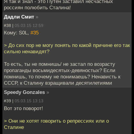
Я так и знал - это Путен заставил несчастных
россиян полюбить Сталина!
Дадли Смит
»
#38 |
05.03.15 12:59
Кому: S0L,
#35
> До сих пор не могу понять по какой причине его так
сильно ненавидят?
То есть, ты не помнишь/ не застал по возрасту
пропаганды восьмидесятых-девяностых? Если
помнишь, то почему не понимаешь? Ненависть к
СССР, к Сталину взращивали десятилетиями
Speedy Gonzales
»
#39 |
05.03.15 13:13
Вот это поворот!
> Они не хотят говорить о репрессиях или о
Сталине