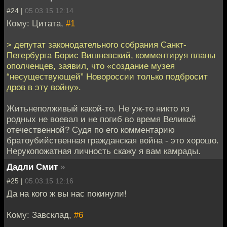
#24 |
05.03.15 12:14
Кому: Цитата,
#1
> депутат законодательного собрания Санкт-
Петербурга Борис Вишневский, комментируя планы
ополченцев, заявил, что «создание музея
“несуществующей” Новороссии только подбросит
дров в эту войну».
Житьнеполживый какой-то. Не уж-то никто из
родных не воевал и не погиб во время Великой
отечественной? Судя по его комментарию
братоубийственная гражданская война - это хорошо.
Нерукопожатная личность скажу я вам камрады.
Дадли Смит
»
#25 |
05.03.15 12:16
Да на кого ж вы нас покинули!
Кому: Завсклад,
#6