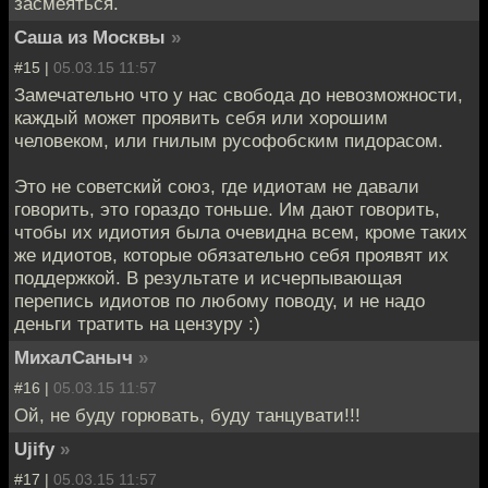
засмеяться.
Саша из Москвы
»
#15 |
05.03.15 11:57
Замечательно что у нас свобода до невозможности,
каждый может проявить себя или хорошим
человеком, или гнилым русофобским пидорасом.
Это не советский союз, где идиотам не давали
говорить, это гораздо тоньше. Им дают говорить,
чтобы их идиотия была очевидна всем, кроме таких
же идиотов, которые обязательно себя проявят их
поддержкой. В результате и исчерпывающая
перепись идиотов по любому поводу, и не надо
деньги тратить на цензуру :)
МихалСаныч
»
#16 |
05.03.15 11:57
Ой, не буду горювать, буду танцувати!!!
Ujify
»
#17 |
05.03.15 11:57