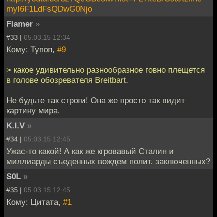
myI6F1LdFsQDwG0Njo
Flamer
»
#33 |
05.03.15 12:34
Кому: Тупоп,
#9
> какое удивительно разнообразное говно плещется
в голове обозревателя Breitbart.
Не будьте так строги! Она же просто так видит
картину мира.
K.I.V
»
#34 |
05.03.15 12:45
Ужас-то какой! А как же кгровавый Сталин и
миллиарды съеденных вождем полит. заключенных?
S0L
»
#35 |
05.03.15 12:45
Кому: Цитата,
#1