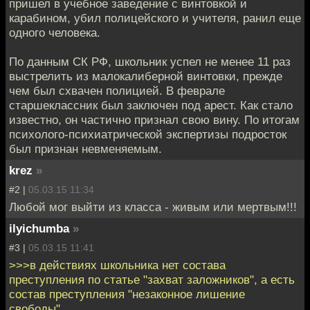
пришел в учебное заведение с винтовкой и
карабином, убил полицейского и учителя, ранил еще
одного человека.
По данным СК РФ, школьник успел не менее 11 раз
выстрелить из малокалиберной винтовки, прежде
чем был схвачен полицией. В феврале
старшеклассник был заключен под арест. Как стало
известно, он частично признал свою вину. По итогам
психолого-психиатрической экспертизы подросток
был признан невменяемым.
krez
»
#2 |
05.03.15 11:34
Любой мог выйти из класса - живым или мертвым!!!
ilyichumba
»
#3 |
05.03.15 11:41
>>>в действиях школьника нет состава
преступления по статье "захват заложников", а есть
состав преступления "незаконное лишение
свободы",