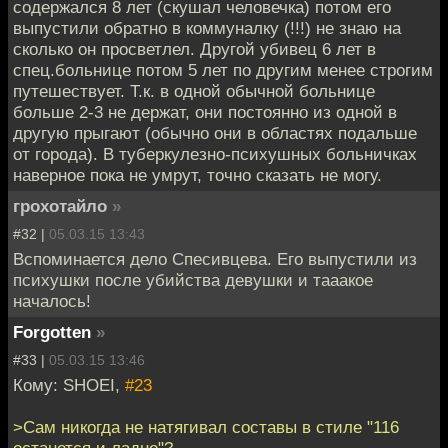
содержался 8 лет (скушал человечка) потом его
выпустили обратно в коммуналку (!!!) не знаю на
сколько он просветлел. Другой убивец 6 лет в
спец.больнице потом 5 лет по другим менее строгим
путешествует. Т.к. в одной обычной больнице
больше 2-3 не держат, они постоянно из одной в
другую прыгают (обычно они в областях подальше
от города). В туберкулезно-психушных больничках
наверное пока не умрут, точно сказать не могу.
грохотайло
»
#32 |
05.03.15 13:43
Вспоминается дело Спесивцева. Его выпустили из
психушки после убийства девушки и тааакое
началось!
Forgotten
»
#33 |
05.03.15 13:46
Кому: SHOEI,
#23
>Сам никогда не натягивал составы в стиле "116