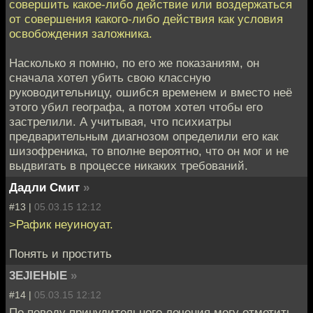
совершить какое-либо действие или воздержаться
от совершения какого-либо действия как условия
освобождения заложника.
Насколько я помню, по его же показаниям, он
сначала хотел убить свою классную
руководительницу, ошибся временем и вместо неё
этого убил географа, а потом хотел чтобы его
застрелили. А учитывая, что психиатры
предварительным диагнозом определили его как
шизофреника, то вполне вероятно, что он мог и не
выдвигать в процессе никаких требований.
Дадли Смит
»
#13 |
05.03.15 12:12
>Рафик неуиноуат.
Понять и простить
3EJIEHbIE
»
#14 |
05.03.15 12:12
По поводу принудительного лечения могу отметить