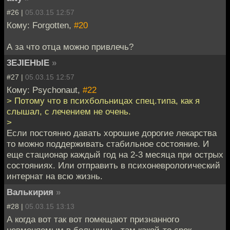
#26 |
05.03.15 12:57
Кому: Forgotten,
#20
А за что отца можно привлечь?
3EJIEHbIE
»
#27 |
05.03.15 12:57
Кому: Psychonaut,
#22
> Потому что в психбольницах спец.типа, как я
слышал, с лечением не очень.
>
Если постоянно давать хорошие дорогие лекарства
то можно поддерживать стабильное состояние. И
еще стационар каждый год на 2-3 месяца при острых
состояниях. Или отправить в психоневрологический
интернат на всю жизнь.
Валькирия
»
#28 |
05.03.15 13:13
А когда вот так вот помещают признанного
невменяемым в больницу - там какой-то срок