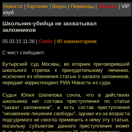
Новости
|
Картинки
|
Видео
|
Переводы
|
Магазин
|
VIP
клуб
Школьник-убийца не захватывал
заложников
05.03.15 11:26
|
Goblin
|
80 комментариев
С мест сообщают:
Бутырский суд Москвы, во вторник приговоривший
школьного стрелка к принудительному лечению,
исключил из обвинения статью о захвате заложников,
передает корреспондент РИА Новости из суда.
Судья Юлия Шелепова сочла, что в действиях
школьника нет состава преступления по статье
"захват заложников", а есть состав преступления
"незаконное лишение свободы", однако из-за возраста
подсудимого не смогла применить к нему эту статью,
поскольку субъектом данного преступления может
быть только лицо, достигшее 16-летнего возраста.