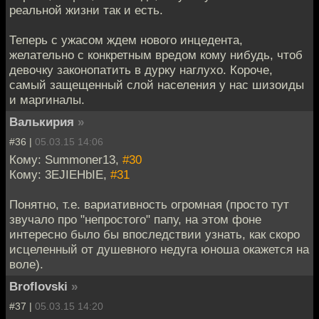
реальной жизни так и есть.
Теперь с ужасом ждем нового инцедента,
желательно с конкретным вредом кому нибудь, чтоб
девочку законопатить в дурку наглухо. Короче,
самый защещенный слой населения у нас шизоиды
и маргиналы.
Валькирия
»
#36 |
05.03.15 14:06
Кому: Summoner13,
#30
Кому: 3EJIEHbIE,
#31
Понятно, т.е. вариативность огромная (просто тут
звучало про "непростого" папу, на этом фоне
интересно было бы впоследствии узнать, как скоро
исцеленный от душевного недуга юноша окажется на
воле).
Broflovski
»
#37 |
05.03.15 14:20