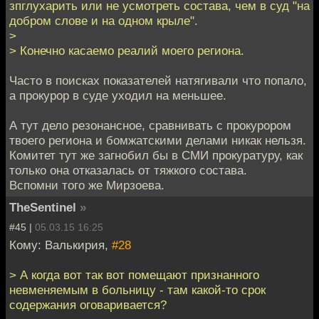
зпглухарить или не усмотреть состава, чем в суд "на
добром слове и на одном крыле".
>
> Конечно касаемо реалий моего региона.
Часто в поисках показателей натягивали что попало,
а прокурор в суде уходил на меньшее.
А тут дело резонансное, сравнивать с прокурором
твоего региона и бомжатскими делами никак нельзя.
Комитет тут же загнобил бы в СМИ прокуратуру, как
только она отказалась от тяжкого состава.
Вспомни того же Мирзоева.
TheSentinel
»
#45 |
05.03.15 16:25
Кому: Валькирия,
#28
> А когда вот так вот помещают признанного
невменяемым в больницу - там какой-то срок
содержания оговаривается?