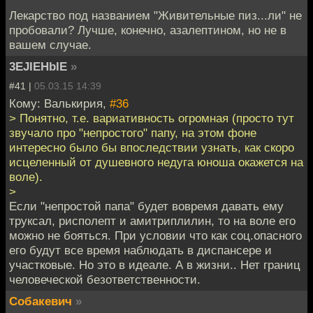
Лекарство под названием "Живительные пиз...ли" не
пробовали? Лучше, конечно, азалептином, но не в
вашем случае.
3EJIEHbIE
»
#41 |
05.03.15 14:39
Кому: Валькирия,
#36
> Понятно, т.е. вариативность огромная (просто тут
звучало про "непростого" папу, на этом фоне
интересно было бы впоследствии узнать, как скоро
исцеленный от душевного недуга юноша окажется на
воле).
>
Если "непростой папа" будет вовремя давать ему
труксал, рисполепт и амитриплилин, то на воле его
можно не бояться. При условии что как соц.опасного
его будут все время наблюдать в диспансере и
участковые. Но это в идеале. А в жизни.. Нет границ
человеческой безответственности.
Собакевич
»