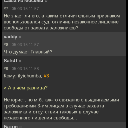
Саша из Москвы
»
#7 |
05.03.15 11:57
Не знает ли кто, а каким отличительным признаком
воспользовался суд, отличив незаконное лишение
свободы от захвата заложников?
vaddy
»
#8 |
05.03.15 11:57
Что думает Главный?
SatsU
»
#9 |
05.03.15 11:58
Кому: ilyichumba,
#3
> А в чём разница?
Не юрист, но м.б. как-то связанно с выдвигаемыми
требованиями 3-им лицам в случае захвата
заложника и отсутствия таковых в случае
незаконного лишения свободы...
Батон
»