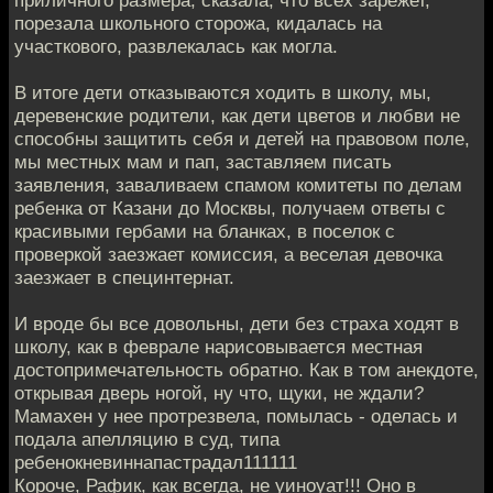
приличного размера, сказала, что всех зарежет,
порезала школьного сторожа, кидалась на
участкового, развлекалась как могла.
В итоге дети отказываются ходить в школу, мы,
деревенские родители, как дети цветов и любви не
способны защитить себя и детей на правовом поле,
мы местных мам и пап, заставляем писать
заявления, заваливаем спамом комитеты по делам
ребенка от Казани до Москвы, получаем ответы с
красивыми гербами на бланках, в поселок с
проверкой заезжает комиссия, а веселая девочка
заезжает в специнтернат.
И вроде бы все довольны, дети без страха ходят в
школу, как в феврале нарисовывается местная
достопримечательность обратно. Как в том анекдоте,
открывая дверь ногой, ну что, щуки, не ждали?
Мамахен у нее протрезвела, помылась - оделась и
подала апелляцию в суд, типа
ребенокневиннапастрадал111111
Короче, Рафик, как всегда, не уиноуат!!! Оно в