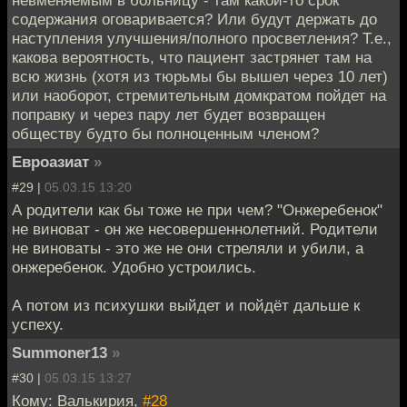
содержания оговаривается? Или будут держать до
наступления улучшения/полного просветления? Т.е.,
какова вероятность, что пациент застрянет там на
всю жизнь (хотя из тюрьмы бы вышел через 10 лет)
или наоборот, стремительным домкратом пойдет на
поправку и через пару лет будет возвращен
обществу будто бы полноценным членом?
Евроазиат
»
#29 |
05.03.15 13:20
А родители как бы тоже не при чем? "Онжеребенок"
не виноват - он же несовершеннолетний. Родители
не виноваты - это же не они стреляли и убили, а
онжеребенок. Удобно устроились.
А потом из психушки выйдет и пойдёт дальше к
успеху.
Summoner13
»
#30 |
05.03.15 13:27
Кому: Валькирия,
#28