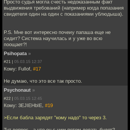
Просто судья могла счесть недоказанным факт
выдвижения требований (например когда попазания
свидетеля один на один с показаниями ублюдыша).
P.S. Мне вот интересно почеиу папаша еще не
сидит? Система научилась и у уже во всю
поощает?!
Psihopata
»
#21 |
05.03.15 12:37
Кому: Fullof,
#17
Не думаю, что это все так просто.
Psychonaut
»
#22 |
05.03.15 12:45
Кому: 3EJIEHbIE,
#19
>Если бабла зарядят "кому надо" то через 3.
Тут вопрос - а что он с ним потом делать будет?