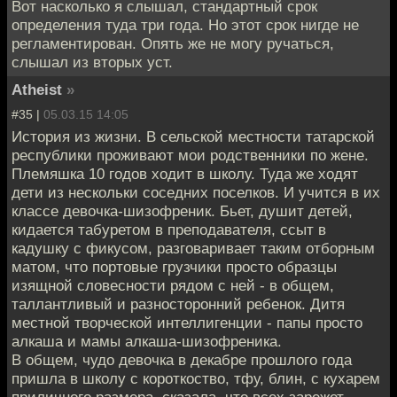
Вот насколько я слышал, стандартный срок
определения туда три года. Но этот срок нигде не
регламентирован. Опять же не могу ручаться,
слышал из вторых уст.
Atheist
»
#35 |
05.03.15 14:05
История из жизни. В сельской местности татарской
республики проживают мои родственники по жене.
Племяшка 10 годов ходит в школу. Туда же ходят
дети из нескольки соседних поселков. И учится в их
классе девочка-шизофреник. Бьет, душит детей,
кидается табуретом в преподавателя, ссыт в
кадушку с фикусом, разговаривает таким отборным
матом, что портовые грузчики просто образцы
изящной словесности рядом с ней - в общем,
таллантливый и разносторонний ребенок. Дитя
местной творческой интеллигенции - папы просто
алкаша и мамы алкаша-шизофреника.
В общем, чудо девочка в декабре прошлого года
пришла в школу с короткоство, тфу, блин, с кухарем