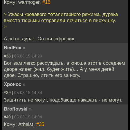
Кому: warmoger,
#18
> Ужасы кровавого тоталитарного режима, дурака
вместо тюрьмы отправили лечиться в писхушку.
>
А он не дурак. Он шизофреник.
RedFox
»
#38 |
05.03.15 14:20
Вот вам легко рассуждать, а юноша этот в соседнем
дворе живет (жил, будет жить)... А у меня детей
двое. Страшно, итить его за ногу.
Хронос
»
#39 |
05.03.15 14:34
Защитить не могут, подобающе наказать - не могут.
Broflovski
»
#40 |
05.03.15 14:34
Кому: Atheist,
#35