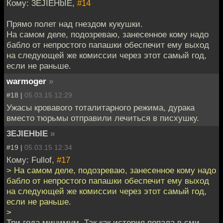
Кому: 3EJIEHbIE,
#14
Прямо полет над гнездом кукушки.
На самом деле, подозреваю, занесенное кому надо
бабло от непростого папашки обеспечит ему выход
на следующей же комиссии через этот самый год,
если не раньше.
warmoger
»
#18 |
05.03.15 12:29
Ужасы кровавого тоталитарного режима, дурака
вместо тюрьмы отправили лечиться в писхушку.
3EJIEHbIE
»
#19 |
05.03.15 12:34
Кому: Fullof,
#17
> На самом деле, подозреваю, занесенное кому надо
бабло от непростого папашки обеспечит ему выход
на следующей же комиссии через этот самый год,
если не раньше.
>
Три года минимум. Так как история попала в сми,