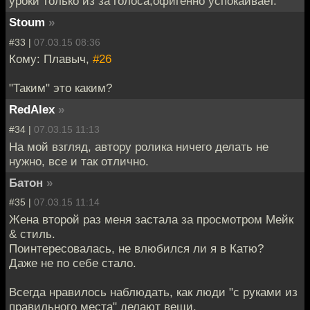
уроки только из за голоса,офигенно успокаивает.
Stoum
»
#33 |
07.03.15 08:36
Кому: Плавыч,
#26
"Таким" это каким?
RedAlex
»
#34 |
07.03.15 11:13
На мой взгляд, автору ролика ничего делать не
нужно, все и так отлично.
Батон
»
#35 |
07.03.15 11:14
Жена второй раз меня застала за просмотром Мейк
& стиль.
Поинтересовалась, не влюбился ли я в Катю?
Даже не по себе стало.
Всегда нравилось наблюдать, как люди "с руками из
правильного места" делают вещи.