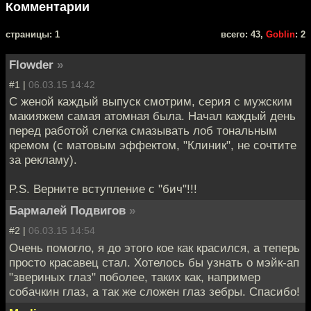
Комментарии
cтраницы: 1
всего: 43,
Goblin
: 2
Flowder
»
#1 |
06.03.15 14:42
С женой каждый выпуск смотрим, серия с мужским
макияжем самая атомная была. Начал каждый день
перед работой слегка смазывать лоб тональным
кремом (с матовым эффектом, "Клиник", не сочтите
за рекламу).
P.S. Верните вступление с "бич"!!!
Бармалей Подвигов
»
#2 |
06.03.15 14:54
Очень помогло, я до этого кое как красился, а теперь
просто красавец стал. Хотелось бы узнать о мэйк-ап
"звериных глаз" поболее, таких как, например
собачкин глаз, а так же сложен глаз зебры. Спасибо!