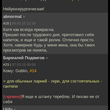
Нейрохирургическая!
abnormal
»
#28 |
06.03.15 22:38
Катя как всегда прекрасна.
Пришел после трудового дня, приготовил себе
напиток, и еще и такой ролик. Отлично просто.
Хотя, наверное будь у меня жена, она бы таких
просмотров не поняла.
Бармалей Подвигов
»
#29 |
07.03.15 00:00
Кому: Goblin,
#14
> для обычных парней - гири, для состоятельных -
гантели
[скромно]
Я еще и штангу тереблю. И пихаю ее от
себя
Ujify
»