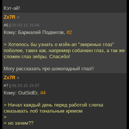
Кэт-ай!
Zx7R
»
#6 |
06.03.15 15:06
Кому: Бармалей Подвигов,
#2
> Хотелось бы узнать о мэйк-ап "звериных глаз"
поболее, таких как, например собачкин глаз, а так же
сложен глаз зебры. Спасибо!
Могу рассказать про шоколадный глаз!!
Zx7R
»
#7 |
06.03.15 15:07
Кому: OutSidEr,
#4
> Начал каждый день перед работой слегка
смазывать лоб тональным кремом
>
> но зачем??