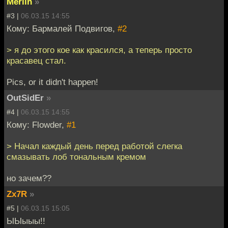
Merlin
»
#3 |
06.03.15 14:55
Кому: Бармалей Подвигов,
#2
> я до этого кое как красился, а теперь просто
красавец стал.
Pics, or it didn't happen!
OutSidEr
»
#4 |
06.03.15 14:55
Кому: Flowder,
#1
> Начал каждый день перед работой слегка
смазывать лоб тональным кремом
но зачем??
Zx7R
»
#5 |
06.03.15 15:05
ЫЫыыы!!