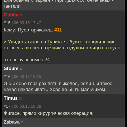
для обычных парней - гири, для состоятельных -
гантели
Goblin
»
#15 |
06.03.15 17:47
Кому: Пуерториканец,
#11
> Увидеть такое на Тупичке - будто, холодильник
открыл, а из него горячим воздухом в лицо пахнуло.
это выпуск номер 24
Stoum
»
#16 |
06.03.15 18:15
Я бы себе глаз раз пять выколол, если бы такое
начал накладывать. Хорошо быть мальчиком.
Timus
»
#17 |
06.03.15 18:26
Фигасе, прямо хирургическая операция.
Zabava
»