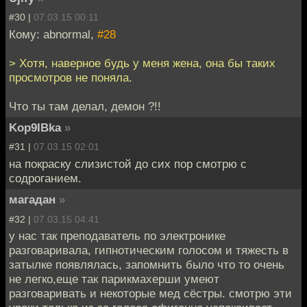
#30 |
07.03.15 00:11
Кому: abnormal,
#28
> Хотя, наверное будь у меня жена, она бы таких
просмотров не поняла.
Что ты там делал, демон ?!!
Kop9IBka
»
#31 |
07.03.15 02:01
на покраску слизистой до сих пор смотрю с
содроганием.
магадан
»
#32 |
07.03.15 04:41
у нас так преподаватель по электронике
разговаривала, гипнотическим голосом и тяжесть в
затылке появлялась, запомнить было что то очень
не легко,еще так парикмахерши умеют
разговаривать и некоторые мед сёстры. смотрю эти