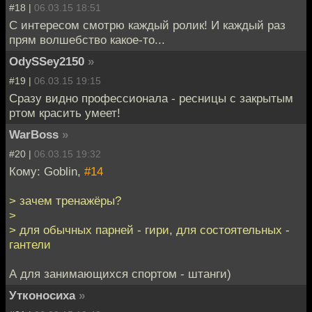
#18 |
06.03.15 18:51
С интересом смотрю каждый ролик! И каждый раз
прям волшебство какое-то...
OdySSey2150
»
#19 |
06.03.15 19:15
Сразу видно профессионала - ресницы с закрытым
ртом красить умеет!
WarBoss
»
#20 |
06.03.15 19:32
Кому: Goblin,
#14
> зачем тренажёры?
>
> для обычных парней - гири, для состоятельных -
гантели
А для занимающихся спортом - штанги)
Утконосиха
»