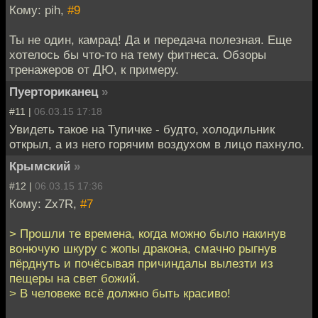
Кому: pih,
#9
Ты не один, камрад! Да и передача полезная. Еще
хотелось бы что-то на тему фитнеса. Обзоры
тренажеров от ДЮ, к примеру.
Пуерториканец
»
#11 |
06.03.15 17:18
Увидеть такое на Тупичке - будто, холодильник
открыл, а из него горячим воздухом в лицо пахнуло.
Крымский
»
#12 |
06.03.15 17:36
Кому: Zx7R,
#7
> Прошли те времена, когда можно было накинув
вонючую шкуру с жопы дракона, смачно рыгнув
пёрднуть и почёсывая причиндалы вылезти из
пещеры на свет божий.
> В человеке всё должно быть красиво!