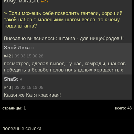
Кому: магадан,
#37
> Если можешь себе позволить гантели, хороший
такой набор с маленьким шагом весов, то к чему
тогда штанга?
Внезапно выяснилось: штанга - для нищебродов!!!
Злой Леха
»
#42 |
09.03.15 00:28
посмотрел, сделал вывод - у нас, комрады, шансов
победить в борьбе полов ноль целых хер десятых
ShaSt
»
#43 |
09.03.15 19:05
Какая же Катя красивая!
cтраницы: 1
всего: 43
полезные ссылки