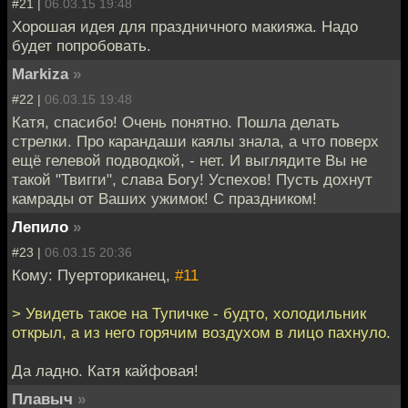
#21 |
06.03.15 19:48
Хорошая идея для праздничного макияжа. Надо
будет попробовать.
Markiza
»
#22 |
06.03.15 19:48
Катя, спасибо! Очень понятно. Пошла делать
стрелки. Про карандаши каялы знала, а что поверх
ещё гелевой подводкой, - нет. И выглядите Вы не
такой "Твигги", слава Богу! Успехов! Пусть дохнут
камрады от Ваших ужимок! С праздником!
Лепило
»
#23 |
06.03.15 20:36
Кому: Пуерториканец,
#11
> Увидеть такое на Тупичке - будто, холодильник
открыл, а из него горячим воздухом в лицо пахнуло.
Да ладно. Катя кайфовая!
Плавыч
»