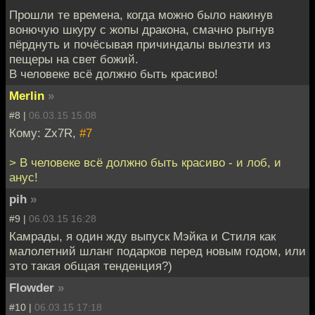
Прошли те времена, когда можно было накинув
вонючую шкуру с жопы дракона, смачно рыгнув
пёрднуть и почёсывая причиндалы вылезти из
пещеры на свет божий.
В человеке всё должно быть красиво!
Merlin
»
#8 |
06.03.15 15:08
Кому: Zx7R,
#7
> В человеке всё должно быть красиво - и лоб, и
анус!
pih
»
#9 |
06.03.15 16:28
Камрады, я один жду выпуск Мэйка и Стиля как
малолетний шланг подарков перед новым годом, или
это такая общая тенденция?)
Flowder
»
#10 |
06.03.15 17:18