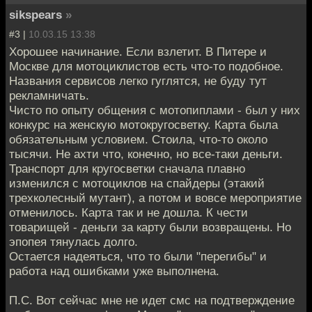
sikspears
»
#3 |
10.03.15 13:38
Хорошее начинание. Если взлетит. В Питере и
Москве для мотоциклистов есть что-то подобное.
Названия сервисов легко гуглятся, не буду тут
рекламничать.
Чисто по опыту общения с мотопиплами - был у них
конкурс на женскую мотокругосветку. Карта была
обязательным условием. Стоила, что-то около
тысячи. Не ахти что, конечно, но все-таки деньги.
Транспорт для кругосветки сначала плавно
изменился с мотоциклов на спайдеры (этакий
трехколесный мутант), а потом и вовсе мероприятие
отменилось. Карта так и не дошла. К чести
товарищей - деньги за карту были возвращены. Но
эпопея тянулась долго.
Остается надеяться, что то были "перегибы" и
работа над ошибками уже выполнена.
П.С. Вот сейчас мне не идет смс на подтверждение