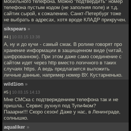
мобильного телефона. Можно "подтвердить" номер
телефона пустым кодом (не заполняя поле) и т.д.
сайтик сырой, к сожалению. Санкт-Петербург тоже
не выбрать в адресах, хотя вроде КЛАДР прикручен.
sikspears
»
#4 |
10.03.15 13:38
А, ну и до кучи - самый смак. В ролике говорят про
хранение информации в защищенном виде (читай,
шифрованном). При этом даже само соединение с
сайтом идет через http вместо логичного в таких
случаях https. А ведь предлагается выложить
личные данные, например номер ВУ. Кустарненько.
wild1ion
»
#5 |
10.03.15 14:13
Мне СМСка с подтверждением телефона так и не
пришла.. Сервис рухнул под Тупи4ком?
Пааарни!!! Скоро сезон! Даже у нас, в Ленинграде,
солнышко.
aqualiker
»