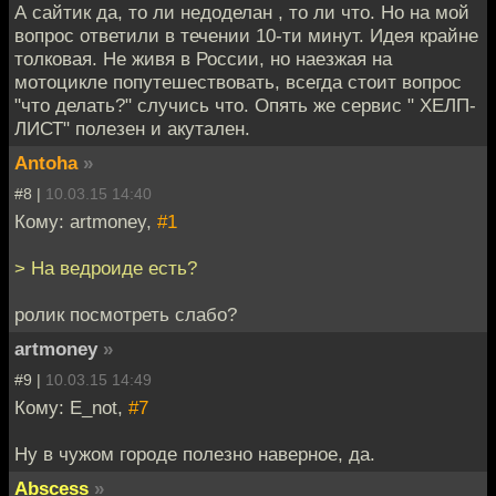
А сайтик да, то ли недоделан , то ли что. Но на мой
вопрос ответили в течении 10-ти минут. Идея крайне
толковая. Не живя в России, но наезжая на
мотоцикле попутешествовать, всегда стоит вопрос
"что делать?" случись что. Опять же сервис " ХЕЛП-
ЛИСТ" полезен и акутален.
Antoha
»
#8 |
10.03.15 14:40
Кому: artmoney,
#1
> На ведроиде есть?
ролик посмотреть слабо?
artmoney
»
#9 |
10.03.15 14:49
Кому: E_not,
#7
Ну в чужом городе полезно наверное, да.
Abscess
»