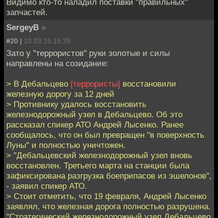
Видимо кто-то наладил поставки "правильных"
запчастей.
SergeyB
»
#20 |
10.03.15 15:39
Зато у "террористов" руки золотые и силы
направлены на созидание:
> В Дебальцево
[террористы]
восстановили
железную дорогу за 12 дней
> Противнику удалось восстановить
железнодорожный узел в Дебальцево. Об это
рассказал спикер АТО Андрей Лысенко. Ранее
сообщалось, что он был превращен "в поверхность
Луны" и полностью уничтожен.
> "Дебальцевский железнодорожный узел вновь
восстановлен. Третьего марта на станции была
зафиксирована разгрузка боеприпасов из эшелонов",
- заявил спикер АТО.
> Стоит отметить, что 19 февраля, Андрей Лысенко
заявлял, что железная дорога полностью разрушена.
"Стратегический железнодорожный узел Дебальцево