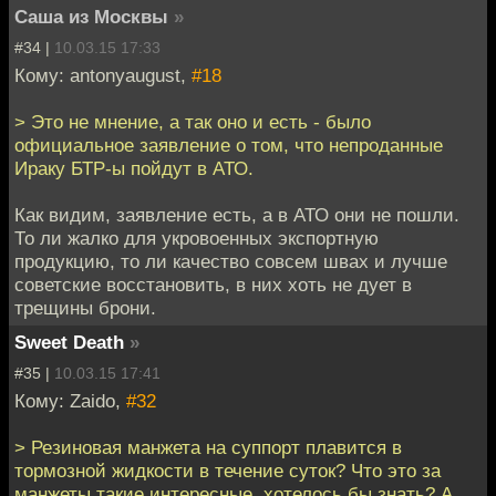
Саша из Москвы
»
#34 |
10.03.15 17:33
Кому: antonyaugust,
#18
> Это не мнение, а так оно и есть - было
официальное заявление о том, что непроданные
Ираку БТР-ы пойдут в АТО.
Как видим, заявление есть, а в АТО они не пошли.
То ли жалко для укровоенных экспортную
продукцию, то ли качество совсем швах и лучше
советские восстановить, в них хоть не дует в
трещины брони.
Sweet Death
»
#35 |
10.03.15 17:41
Кому: Zaido,
#32
> Резиновая манжета на суппорт плавится в
тормозной жидкости в течение суток? Что это за
манжеты такие интересные, хотелось бы знать? А