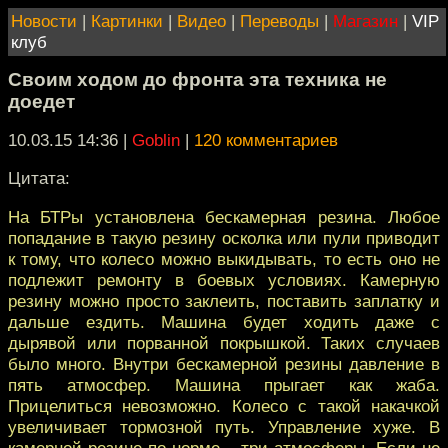
Новости
|
Картинки
|
Видео
|
Переводы
|
Магазин
|
VIP
клуб
Своим ходом до фронта эта техника не
доедет
10.03.15 14:36
|
Goblin
|
120 комментариев
Цитата:
На БТРы установлена бескамерная резина. Любое
попадание в такую резину осколка или пули приводит
к тому, что колесо можно выкидывать, то есть оно не
подлежит ремонту в боевых условиях. Камерную
резину можно просто заклеить, поставить заплатку и
дальше ездить. Машина будет ходить даже с
дырявой или порванной покрышкой. Таких случаев
было много. Внутри бескамерной резины давление в
пять атмосфер. Машина прыгает как жаба.
Прицелиться невозможно. Колесо с такой накачкой
увеличивает тормозной путь. Управление хуже. В
камерной резине по норме – три атмосферы. Если не