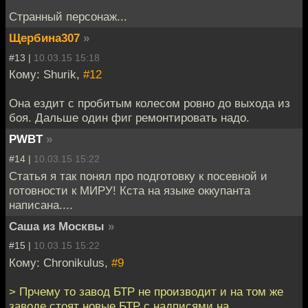
Странный персонаж...
Щербина307
»
#13 |
10.03.15 15:18
Кому: Shurik,
#12
Она ездит с пробитым колесом ровно до выхода из
боя. Дальше один фиг ремонтировать надо.
PWBT
»
#14 |
10.03.15 15:22
Статья я так понял про подготовку к посевной и
готовности к МИРУ! Кста на языке оккупанта
написана....
Саша из Москвы
»
#15 |
10.03.15 15:22
Кому: Chronikulus,
#9
> Прчему то завод БТР не производит и на том же
заводе стоят новые БТР с надписями на