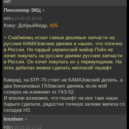
нет.
Пенсионер ЭКЦ
»
#29 |
10.03.15 16:58
Кому: ДобрыйКедр,
#25
> Снабженец искал самые дешевые запчасти на
русские КАМАЗовские движки и нашел, что логично
в России. Но гордый украинский майор Пэйн не
хочет покупать на русские движки русские запчасти
в России. Он хочет покупать их у перекупщиков. На
этих дебилах можно сделать неплохой гешефт.
Камрад, на БТР-70 стоит не КАМАЗовский дизель, а
два бензиновых ГАЗовских движка, если мой
склероз не изменяет от ГАЗ-52.
И вполне возможно, что гешефт на них таки наши
барыги сделали, радостно толкнув залежи железа со
складов НЗ.
knudsen
»
#30 |
10.03.15 17:12