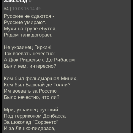
Завсклад
»
#4 |
10.03.15 14:49
Русские не сдаются -
Русские умирают.
Мухи на трупе ебутся,
Рядом танк догорает.
Не украинец Гиркин!
Так воевать нечестно!
А Дюк Ришелье с Де Рибасом
Были кем, интересно?
Кем был фельдмаршал Миних,
Кем был Барклай де Толли?
Им воевать за Россию
Было нечестно, что ли?
Мри, украинец русский,
Под терриконом Донбасса
За шоколад "Сорренто"
И за Ляшко-пидараса,