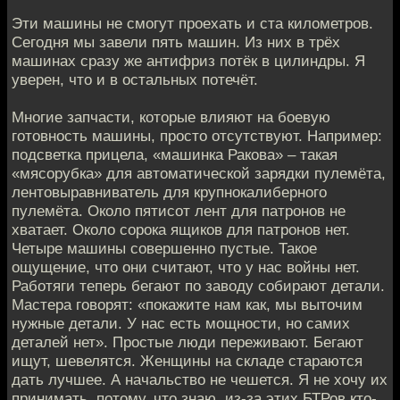
Эти машины не смогут проехать и ста километров.
Сегодня мы завели пять машин. Из них в трёх
машинах сразу же антифриз потёк в цилиндры. Я
уверен, что и в остальных потечёт.
Многие запчасти, которые влияют на боевую
готовность машины, просто отсутствуют. Например:
подсветка прицела, «машинка Ракова» – такая
«мясорубка» для автоматической зарядки пулемёта,
лентовыравниватель для крупнокалиберного
пулемёта. Около пятисот лент для патронов не
хватает. Около сорока ящиков для патронов нет.
Четыре машины совершенно пустые. Такое
ощущение, что они считают, что у нас войны нет.
Работяги теперь бегают по заводу собирают детали.
Мастера говорят: «покажите нам как, мы выточим
нужные детали. У нас есть мощности, но самих
деталей нет». Простые люди переживают. Бегают
ищут, шевелятся. Женщины на складе стараются
дать лучшее. А начальство не чешется. Я не хочу их
принимать, потому, что знаю, из-за этих БТРов кто-