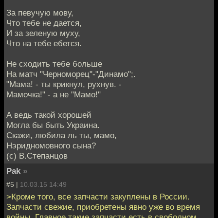
За певучую мову,
Что тебе не дается,
И за зеленую муху,
Что на тебе ебется.
Не сходить тебе больше
На матч "Черноморец"-"Динамо";.
"Мама! - ты крикнул, рухнув. -
Мамочка!" - а не "Мамо!"
А ведь такой хорошей
Могла бы быть Украина.
Скажи, любила ль ты, мамо,
Нэридномовного сына?
(с) В.Степанцов
Pak
»
#5 |
10.03.15 14:49
>Кроме того, все запчасти закуплены в России.
Запчасти свежие, приобретены явно уже во время
войны. Главное такие запчасти есть в свободном