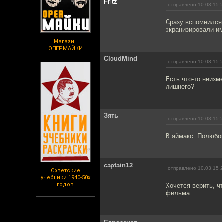
Fritz
отправлено 10.03.15 
Сразу вспомнился
экранизировали и
Магазин
ОПЕРМАЙКИ
CloudMind
отправлено 10.03.15 
Есть что-то неизм
лишнего?
Зять
отправлено 10.03.15 
В аймакс. Полюбо
captain12
отправлено 10.03.15 
Советские
учебники 1940-50х
годов
Хочется верить, ч
фильма.