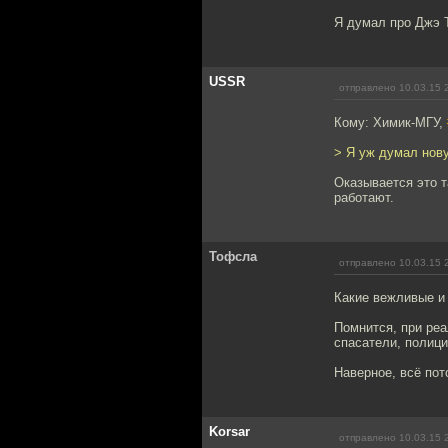
Я думал про Джэ Т
USSR
отправлено 10.03.15 
Кому: Химик-МГУ,
> Я уж думал нов
Оказывается это 
работают.
Тофсла
отправлено 10.03.15 
Какие вежливые и 
Помнится, при ре
спасатели, полици
Наверное, всё пот
Korsar
отправлено 10.03.15 