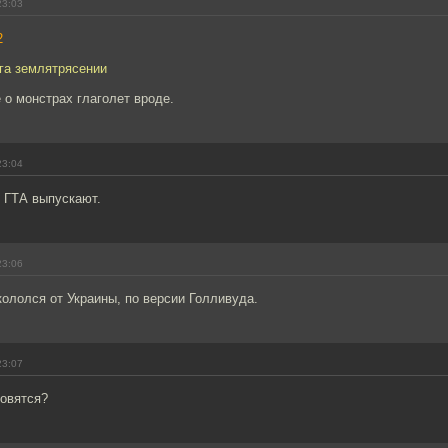
23:03
2
ега землятрясении
 о монстрах глаголет вроде.
23:04
 ГТА выпускают.
23:06
кололся от Украины, по версии Голливуда.
23:07
товятся?