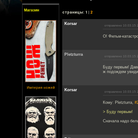
Магазин
cтраницы: 1 |
2
Korsar
отправлено 10.03.15 
О! Фильм-катастр
Pletzturra
отправлено 10.03.15 
Буду первым! Давн
ж подождем увиди
Империя ножей
Korsar
отправлено 10.03.15 
Кому: Pletzturra,
#
> Буду первым!
Сначала надо бели