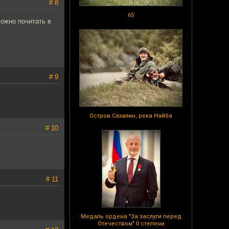
# 8
65
можно почитать в
# 9
Остров Сахалин, река Найба
# 10
# 11
Медаль ордена "За заслуги перед
Отечеством" II степени