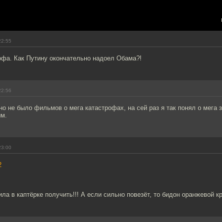
22:55
офа. Как Путину окончательно надоел Обама?!
22:56
о не было фильмов о мега катастрофах, на сей раз я так понял о мега 
м.
23:00
2
ла в каптёрке получить!!! А если сильно повезёт, то бидон оранжевой к