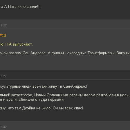
э А Пять кино сняли!!!
23:27
#13
ую ГТА выпускают.
такой разлом Сан-Андреас. А фильм - очередные Трансформеры. Законы 
23:27
культурные люди всё-таки живут в Сан-Андреас!
альной катастрофе, Новый Орлеан был первым делом разграблен в ноль 
я и врачи, сбежали оттуда первыми.
ому, что там Дуэйна не было! Он бы всех спас!
23:32