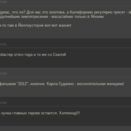
23:00
реас, что ли? Для нас это экзотика, а Калифорнию регулярно трясет - 
крупнейшие землятресения - масштабнее только в Японии.
о-то там в Йеллоустоуне вот-вот жахнет.
23:01
бастер этого года и то же со Скалой
23:02
фильмом "2012", конечно. Карла Гуджино - восхитительная женщина!
23:02
 кучка главных героев остается. Хэппиэнд!!!