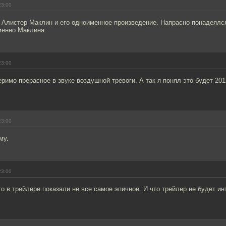
23:00
 Алистер Маклин и его одноименное произведение. Напрасно понадеялся
менно Маклина.
23:00
еримо прерасное в звуке воздушной тревоги. А так я понял это будет 201
23:00
му.
23:00
то в трейлере показали не все самое эпичное. И что трейлер не будет и