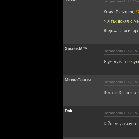
отправлено 10.03.15 
Кому: Pletzturra,
#
> я так понял о м
Дядька в трейлере
Химик-МГУ
отправлено 10.03.15 
Я уж думал новую
МихалСаныч
отправлено 10.03.15 
Вот так Крым и от
Dok
отправлено 10.03.15 
К Йеллоустону го