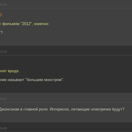
23:13
0
с фильмом "2012", конечно
"?
23:13
олет вроде.
ение называет "большим монстром".
23:17
Джонсоном в главной роли. Интересно, летающие электрички будут?
23:23