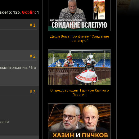
всего: 126,
Goblin
: 1
# 1
Дядя Вова про фильм "Свидание
вслепую"
# 2
землятрясении. Что
О предстоящем Турнире Святого
# 3
Георгия
раски