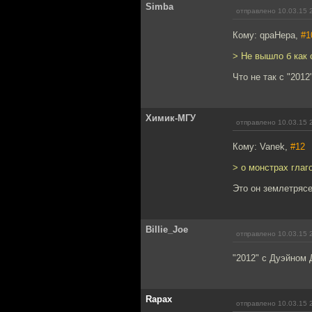
Simba
отправлено 10.03.15 
Кому: qpaHepa,
#1
> Не вышло б как 
Что не так с "2012
Химик-МГУ
отправлено 10.03.15 
Кому: Vanek,
#12
> о монстрах глаг
Это он землетряс
Billie_Joe
отправлено 10.03.15 
"2012" с Дуэйном 
Rapax
отправлено 10.03.15 