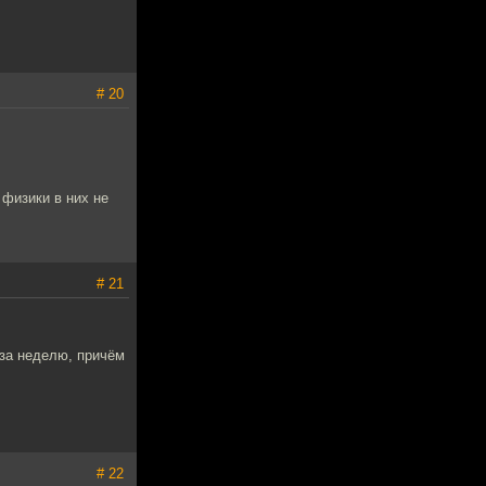
# 20
физики в них не
# 21
за неделю, причём
# 22