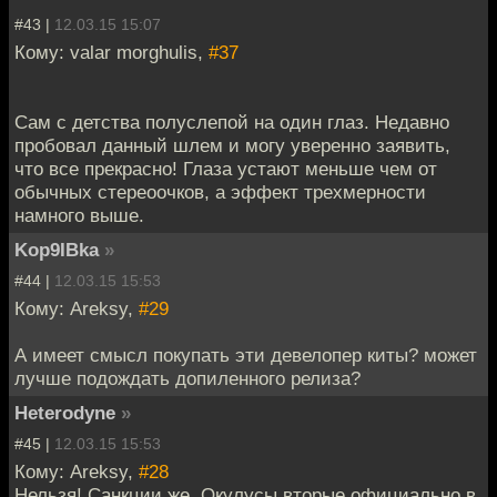
#43 |
12.03.15 15:07
Кому: valar morghulis,
#37
Сам с детства полуслепой на один глаз. Недавно
пробовал данный шлем и могу уверенно заявить,
что все прекрасно! Глаза устают меньше чем от
обычных стереоочков, а эффект трехмерности
намного выше.
Kop9IBka
»
#44 |
12.03.15 15:53
Кому: Areksy,
#29
А имеет смысл покупать эти девелопер киты? может
лучше подождать допиленного релиза?
Heterodyne
»
#45 |
12.03.15 15:53
Кому: Areksy,
#28
Нельзя! Санкции же. Окулусы вторые официально в