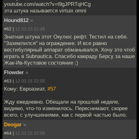
youtube.com/watch?v=l9gJPRTqHCg
эта штука называется virtuix omni
Hound812
»
#62 |
12.03.15 21:48
Знатная штука этот Окулюс рифт. Тестил на себе.
"Заземлился" на ограждение. И все равно
вестибулярный аппарат обманывался. Хочу это чтоб
играть в Subnautica. Спасибо камраду Берсу за наше
Жак-Ив-Кустовое состояние :)
Flowder
»
#63 |
12.03.15 22:05
Кому: Евроазиат,
#57
Жду ежедневно. Обещали на прошлой неделе,
видимо, что-то изменилось. Переснимают, скорее
всего, с улучшениями, как с первой частью было.
Deogar
»
#64 |
12.03.15 22:06