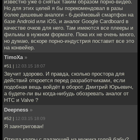
известно уже о снятых таким образом порно-видео.
Но для этих целей я бы порекомендовал в разы
более дешевые аналоги - 6-дюймовый смартфон на
базе Android или iOS, и аналог Google Cardboard в
качестве очков для него. Там имеются все плееры и
фильмы в нужном формате. Пока их не очень много,
но думаю, вскоре порно-индустрия поставит все это
на конвейер.
TimoXa
»
#51 |
12.03.15 18:07
Звучит здорово. И правда, сколько простора для
действий откроется перед разработчиками, если
подобная вещь войдёт в оборот. Дмитрий Юрьевич,
а будете-ли вы когда-нибудь обозревать аналог от
HTC и Valve ?
Deepness
»
#52 |
12.03.15 18:09
Я заинтригован!
Откуда кадры с падающей на мужика голой бабы?