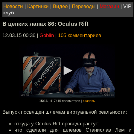
Новости
|
Картинки
|
Видео
|
Переводы
|
Магазин
|
VIP
клуб
В цепких лапах 86: Oculus Rift
12.03.15 00:36
|
Goblin
|
105 комментариев
15:16
|
417415 просмотров
|
скачать
Выпуск посвящен шлемам виртуальной реальности:
откуда у Oculus Rift провода растут;
что сделали для шлемов Станислав Лем и