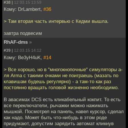
#38 |
12.03.15 13:59
Кому: DrLambert,
#36
> Там вторая часть интервью с Кедми вышла.
завтра подвесим
RhAF-dms
»
#39 |
12.03.15 14:12
Кому: Be3yH4uK,
#14
> Все хорошо, но в "многокнопочные" симуляторы а-
ля Arma с такими очками не поиграешь (мазать по
клавишам будешь регулярно) - а там-то как раз
постоянно вращать головой жизненно необходимо.
В авасимах DCS есть кликабельный кокпит. То есть
все переключатели, рычажки можно нажимать
мышкой. Посмотрел на панель, навел курсор, сделал
как надо. Может быть что-нибудь в этом роде
придумают, допустим зарядить автомат кликнув