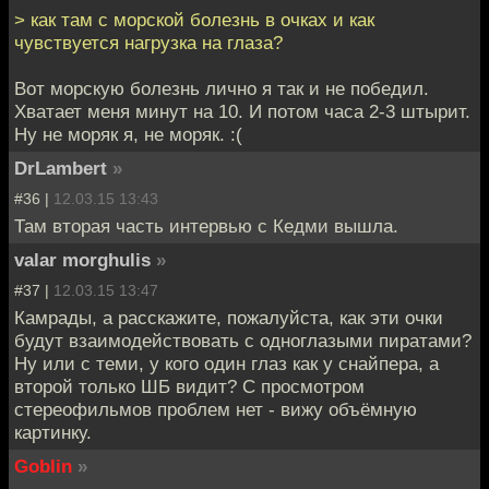
> как там с морской болезнь в очках и как
чувствуется нагрузка на глаза?
Вот морскую болезнь лично я так и не победил.
Хватает меня минут на 10. И потом часа 2-3 штырит.
Ну не моряк я, не моряк. :(
DrLambert
»
#36 |
12.03.15 13:43
Там вторая часть интервью с Кедми вышла.
valar morghulis
»
#37 |
12.03.15 13:47
Камрады, а расскажите, пожалуйста, как эти очки
будут взаимодействовать с одноглазыми пиратами?
Ну или с теми, у кого один глаз как у снайпера, а
второй только ШБ видит? С просмотром
стереофильмов проблем нет - вижу объёмную
картинку.
Goblin
»