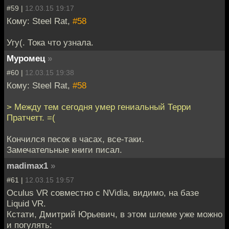
#59 |
12.03.15 19:17
Кому: Steel Rat,
#58
Угу(. Тока что узнала.
Муромец
»
#60 |
12.03.15 19:38
Кому: Steel Rat,
#58
> Между тем сегодня умер гениальный Терри
Пратчетт. =(
Кончился песок в часах, все-таки.
Замечательные книги писал.
madimax1
»
#61 |
12.03.15 19:57
Oculus VR совместно с NVidia, видимо, на базе
Liquid VR.
Кстати, Дмитрий Юрьевич, в этом шлеме уже можно
и погулять: