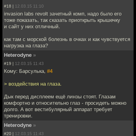
#18 |
12.03.15 11:10
invasion labs revolt зачетный комп, надо было его
тоже показать, так сказать приоткрыть крышечку
и сайт у них отличный.
как там с морской болезнь в очках и как чувствуется
нагрузка на глаза?
Heterodyne
»
#19 |
12.03.15 11:43
Кому: Барсулька,
#4
> воздействия на глаза.
Дык перед дисплеем ещё линзы стоят. Глазам
комфортно и относительно глаз - просидеть можно
долго. А вот вестибулярный аппарат требует
тренировки.
Heterodyne
»
#20 |
12.03.15 11:43