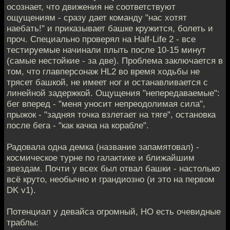
осознает, что движения не соответствуют
ощущениям - сразу дает команду "нас хотят
наебать!" и приказывает башке кружится, болеть и
проч. Специально проверял на Half-Life 2 - все
тестируемые начинали плыть после 10-15 минут
(самые нестойкие - за две). Проблема заключается в
том, что главперсонаж HL2 во время ходьбы не
трясет башкой, не имеет ног и останавливается с
линейной задержкой. Ощущения "непередаваемые":
бег вперед - "меня уносит непреодолимая сила",
прыжок - "задняя точка взлетает на тяге", остановка
после бега - "как качка на корабле".
Радовала одна демка (название запамятовал) -
космическое турне по галактике и ближайшим
звездам. Почти у всех был отвал башки - настолько
всё круто, необычно и грандиозно (и это на первом
DK v1).
Потенциал у девайса огромный, НО есть очевидные
траблы: