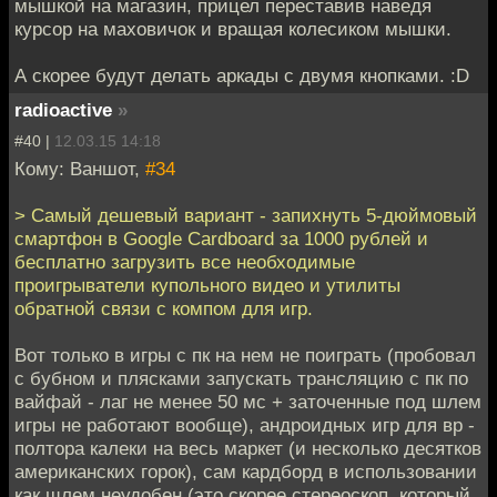
мышкой на магазин, прицел переставив наведя
курсор на маховичок и вращая колесиком мышки.
А скорее будут делать аркады с двумя кнопками. :D
radioactive
»
#40 |
12.03.15 14:18
Кому: Ваншот,
#34
> Самый дешевый вариант - запихнуть 5-дюймовый
смартфон в Google Cardboard за 1000 рублей и
бесплатно загрузить все необходимые
проигрыватели купольного видео и утилиты
обратной связи с компом для игр.
Вот только в игры с пк на нем не поиграть (пробовал
с бубном и плясками запускать трансляцию с пк по
вайфай - лаг не менее 50 мс + заточенные под шлем
игры не работают вообще), андроидных игр для вр -
полтора калеки на весь маркет (и несколько десятков
американских горок), сам кардборд в использовании
как щлем неудобен (это скорее стереоскоп, который