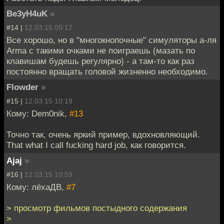
Be3yH4uK
»
#14 |
12.03.15 09:17
Все хорошо, но в "многокнопочные" симуляторы а-ля
Arma с такими очками не поиграешь (мазать по
клавишам будешь регулярно) - а там-то как раз
постоянно вращать головой жизненно необходимо.
Flowder
»
#15 |
12.03.15 10:19
Кому: Dem0nik,
#13
Точно так, очень яркий пример, вдохновляющий.
That what I call fucking hard job, как говорится.
Ajaj
»
#16 |
12.03.15 10:59
Кому: лёхаДВ,
#7
> просмотр фильмов постыдного содержания
>