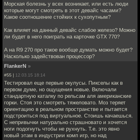
Морская болезнь у всех возникает, или есть люди
которые могут смотреть в этот девайс часами?
Какое соотношение стойких к сухопутным?
Как влияет на данный девайс слабое железо? Можно
ли будет в него поиграть на карточке GTX 770?
А на R9 270 про такое вообще думать можно будет?
Насколько задействован процессор?
FlankerN
»
#55 |
12.03.15 18:14
Тестировал еще первые окулусы. Пикселы как в
первом думе, но ощущения новые. Включали
стандартную каталку по рельсам аля американские
горки. Стоя это смотреть тяжеловато. Моз теряет
ориентацию в реальном пространстве и пытается
подстроиться под виртуальное. Стоишь качаешься.
С непривычки натурально страшновато и хочется
ноги подогнуть чтобы не рухнуть. Т.е. это явно
новый этам в индустрии комп игр, но над