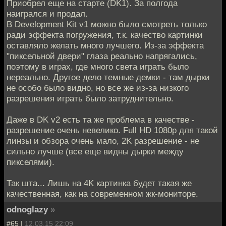
Приобрел еще на старте (DK1). За полгода
наигрался и продал.
В Development Kit v1 можно было смотреть только
ради эффекта погружения, т.к. качество картинки
оставляло желать много лучшего. Из-за эффекта
"пиксельной двери" глаза реально напрягались,
поэтому в играх, где много света играть было
нереально. Другое дело темные демки - там дырки
не особо было видно, но все же из-за низкого
разрешения играть было затруднительно.
Даже в DK v2 есть та же проблема в качестве -
разрешение очень невелико. Full HD 1080p для такой
линзы и обзора очень мало, 2K разрешение - не
сильно лучше (все еще видны дырки между
пикселями).
Так шта... Лишь на 4K картинка будет такая же
качественная, как на современном жк-мониторе.
odnoglazy
»
#65 |
12.03.15 22:09