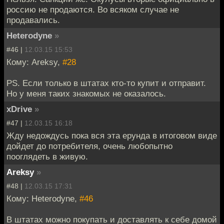
россию не продаются. Во всяком случае не
продавались.
Heterodyne
»
#46 |
12.03.15 15:53
Кому: Areksy,
#28
PS. Если только в штатах кто-то купит и отправит.
Но у меня таких знакомых не оказалось.
xDrive
»
#47 |
12.03.15 16:18
Жду недождусь пока вся эта ерунда в итоговом виде
дойдет до потребителя, очень любопытно
пооглядеть в живую.
Areksy
»
#48 |
12.03.15 17:31
Кому: Heterodyne,
#46
В штатах можно покупать и доставлять к себе домой