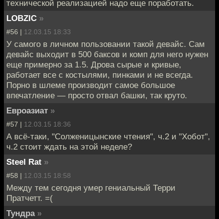
технической реализацией надо еще поработать.
LOBZIC
»
#56 |
12.03.15 18:33
У самого в личном пользовании такой девайс. Сам
девайс выходит в 500 баксов и комп для него нужен
еще примерно за 1.5. Дрова сырые и кривые,
работает все с костылями, пинками и не всегда.
Порно в шлеме производит самое большое
впечатление — просто отвал башки, так круто.
Евроазиат
»
#57 |
12.03.15 18:36
А всё-таки, "Солженицынские чтения", ч.2 и "Хобот",
ч.2 стоит ждать на этой неделе?
Steel Rat
»
#58 |
12.03.15 18:58
Между тем сегодня умер гениальный Терри
Пратчетт. =(
Тундра
»