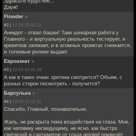
Здрасьте будусчее...
Дауж!
Flowder
»
#2 |
12.03.15 01:11
Анекдот - отвал башки! Таки шикарная работа у
Главного - и виртуальную реальность тестирует, и
креветков запекает, и в атомных проектах снимается,
и толковые ролики выдает.
Евроазиат
»
#3 |
12.03.15 01:18
А как в таких очках эротика смотрится? Объем, с
разных сторон посмотреть - получится?
Барсулька
»
#4 |
12.03.15 02:11
Спасибо, Главный, познавательно.
Жаль, не раскрыта тема воздействия на глаза. Мне,
как человеку несведущему, не ясно, как быстро
светящий в сантиметре от глаза amoled приведёт