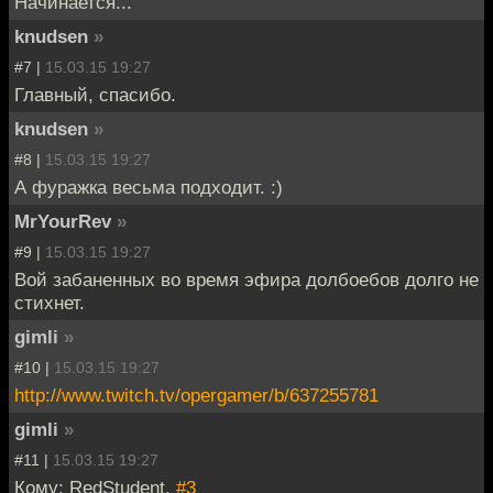
Начинается...
knudsen
»
#7 |
15.03.15 19:27
Главный, спасибо.
knudsen
»
#8 |
15.03.15 19:27
А фуражка весьма подходит. :)
MrYourRev
»
#9 |
15.03.15 19:27
Вой забаненных во время эфира долбоебов долго не
стихнет.
gimli
»
#10 |
15.03.15 19:27
http://www.twitch.tv/opergamer/b/637255781
gimli
»
#11 |
15.03.15 19:27
Кому: RedStudent,
#3