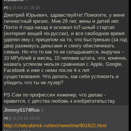
#5 |
15.03.15 19:26
Дмитрий Юрьевич, здравствуйте! Помогите, у меня
личностный кризис. Мне 29 лет, жены и детей нет.
Почти 4 года назад я основал IoT-шный стартап
(интернет вещей по-русски), и все свободное время
уделял ему с прицелом на то, что быстренько (за год
два) разживусь деньгами и смогу обеспечивать
семью. Но что то как то не складывается, выручка ~
10 МРублей в месяц, 15 человек штата, что, конечно,
назвать успехом нельзя сравнивая с Apple, Google,
Facebook и иже с ними после 4-х лет
существования. Что делать, как себя успокоить и
убедить что ты не лузер?
PS Сам по профессии инженер, что делаю -
нравится, с детства любовь к изобретательству.
JimmyS174Rus
»
#6 |
15.03.15 19:26
http://chelyabinsk.ru/text/newsline/901622.html