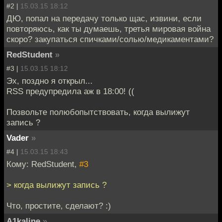
#2 |
15.03.15 18:12
ДЮ, попал на передачу только щас, извини, если
повторяюсь, как ты думаешь, третья мировая война
скоро? закупаться спичками/солью/медикаментами?
RedStudent
»
#3 |
15.03.15 18:12
Эх, поздно я открыл...
RSS предупредила аж в 18:00! ((
Позвольте полюбопытствовать, когда вылижут
запись ?
Vader
»
#4 |
15.03.15 18:43
Кому: RedStudent,
#3
> когда вылижут запись ?
Что, простите, сделают? :)
A1kaline
»