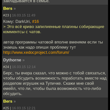
закладывается в семье.
Bers
»
#23 |
16.03.15 11:49
Кому: DarkUri,
#16
> Это всё криво запилиенные плагины собирающие
комментсы с чатов.
автор программы чатовой вполне вменяем если ты
знаешь как надо опиши проблему тут
http://www.xedocproject.com/forum/
Dythorne
»
#24 |
16.03.15 12:14
Берс, ты вчера сказал, что можно с тобой связаться,
чтобы обсудить возможность поработать вместе над
разделом игрушек на Тупичке. Скажи мне свой
емейл, что ли, чтобы была возможность что-либо
обсудить.
Bers
»
#25 |
16.03.15 12:21