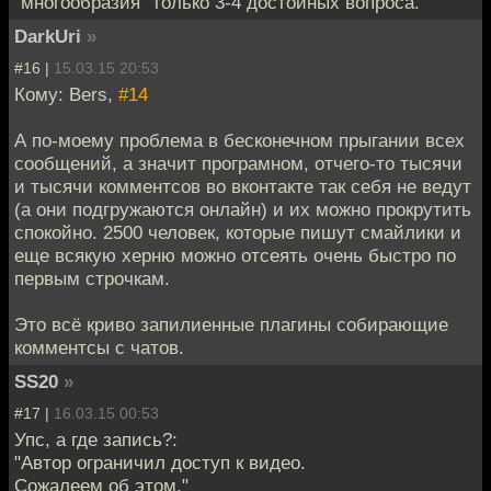
"многообразия" только 3-4 достойных вопроса.
DarkUri
»
#16 |
15.03.15 20:53
Кому: Bers,
#14
А по-моему проблема в бесконечном прыгании всех
сообщений, а значит програмном, отчего-то тысячи
и тысячи комментсов во вконтакте так себя не ведут
(а они подгружаются онлайн) и их можно прокрутить
спокойно. 2500 человек, которые пишут смайлики и
еще всякую херню можно отсеять очень быстро по
первым строчкам.
Это всё криво запилиенные плагины собирающие
комментсы с чатов.
SS20
»
#17 |
16.03.15 00:53
Упс, а где запись?:
"Автор ограничил доступ к видео.
Сожалеем об этом."