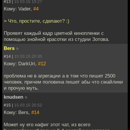
#13 |
15.03.15 19:27
Кому: Vader,
#4
> Что, простите, сделают? :)
Проявят каждый кадр цветной кинопленки с
помощью знойной красотки из студии Зотова.
Bers
»
#14 |
15.03.15 20:35
Кому: DarkUri,
#12
проблема не в агрегации а в том что пишет 2500
человек. причем половина пишет абы что смайлики
и прочую муть.
knudsen
»
#15 |
15.03.15 20:52
Кому: Bers,
#14
Может ну его нафиг этот чат, из всего