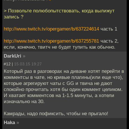
> Позвольте полюбопытствовать, когда вылижут
запись ?
http://www.twitch.tv/opergamer/b/637224614
часть 1
http://www.twitch.tv/opergamer/b/637255781
часть 2,
если, конечно, твитч не будет тупить как обычно.
DarkUri
»
#12 |
15.03.15 19:27
Который раз в разговорах на диване хотят перейти в
комментсы в чате, но кривые плагины(или еще что),
которые агрегируют чаты с GG и твича не дают
спокойно прочитать хотя бы один коммент целиком.
И хватает комментсов на 1-1.5 минуты, а хотели
изначально на 30.
Камрады, надо пофиксить, чтобы не прыгало!
Haka
»