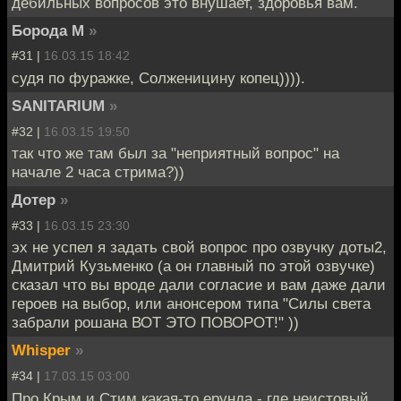
дебильных вопросов это внушает, здоровья вам.
Борода М
»
#31 |
16.03.15 18:42
судя по фуражке, Солженицину копец)))).
SANITARIUM
»
#32 |
16.03.15 19:50
так что же там был за "неприятный вопрос" на
начале 2 часа стрима?))
Дотер
»
#33 |
16.03.15 23:30
эх не успел я задать свой вопрос про озвучку доты2,
Дмитрий Кузьменко (а он главный по этой озвучке)
сказал что вы вроде дали согласие и вам даже дали
героев на выбор, или анонсером типа "Силы света
забрали рошана ВОТ ЭТО ПОВОРОТ!" ))
Whisper
»
#34 |
17.03.15 03:00
Про Крым и Стим какая-то ерунда - где неистовый