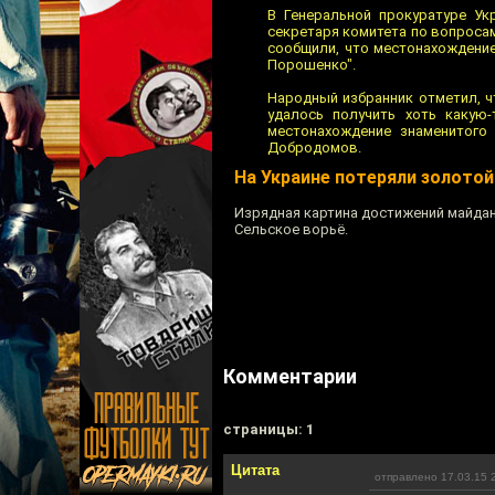
В Генеральной прокуратуре Ук
секретаря комитета по вопрос
сообщили, что местонахождение
Порошенко".
Народный избранник отметил, ч
удалось получить хоть какую-
местонахождение знаменитого 
Добродомов.
На Украине потеряли золотой
Изрядная картина достижений майдан
Сельское ворьё.
Комментарии
cтраницы: 1
Цитата
отправлено 17.03.15 