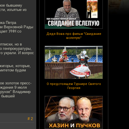
нное бывшему
сти, изъятые из
ока Петра
ии Верховной Рады
щает УНН со
Дядя Вова про фильм "Свидание
вслепую"
тписки, но в
з генпрокуратуры,
го украли. И вопрос
жигорье, которые,
омитетом будем
ое золотое пресс-
О предстоящем Турнире Святого
ождения 9 июля
Георгия
Фрунзе" Владимир
в бывшей
# 2