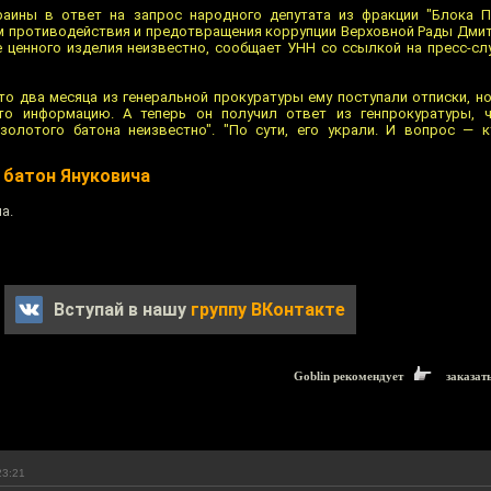
раины в ответ на запрос народного депутата из фракции "Блока П
ам противодействия и предотвращения коррупции Верховной Рады Дм
 ценного изделия неизвестно, сообщает УНН со ссылкой на пресс-сл
то два месяца из генеральной прокуратуры ему поступали отписки, но
то информацию. А теперь он получил ответ из генпрокуратуры, чт
золотого батона неизвестно". "По сути, его украли. И вопрос — 
 батон Януковича
а.
Вступай в нашу
группу ВКонтакте
Goblin рекомендует
заказат
23:21