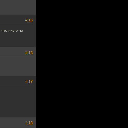
# 15
 что никто не
# 16
# 17
# 18