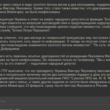
о пресс-папье в виде золотого батона весом в два килограмма, подаре
ы Виктору Януковичу. Кроме того, стало также известно, что драгоценно
вича Межигорье, не были конфискованы.
куратуре Украины в ответ на запрос народного депутата из фракции "Бл
етаря комитета по вопросам противодействия и предотвращения коррупц
ова сообщили, что местонахождение ценного изделия неизвестно, сооб
-службу "Блока Петра Порошенко".
к отметил, что два месяца из генеральной прокуратуры ему поступали о
алось получить хоть какую-то информацию. А теперь он получил ответ и
, местонахождение знаменитого золотого батона неизвестно". "По сути, е
л Добродомов.
него есть перечень изъятых драгоценностей из резиденции Януковича Ме
аже не были конфискованы. Их показали только по телевизору. "Мы с к
кто за это ответит", - подытожил народный депутат.
 ГПУ выяснили, что экс-президенту Украины Виктору Януковичу массивн
на в натуральную величину весом два килограмма подарил в день его р
украинской машиностроительной компании ПАО "Сумское НПО им. М. В. 
вное пресс-папье, а также другие изделия из золота были обнаружены 
ента Межигорье 23 февраля, сразу после бегства Януковича в Россию.
23:23