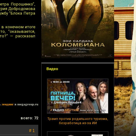
етра Порошенко",
итрия Добродомова
ужбу "Блока Петра
 в конечном итоге
о, "оказывается,
кто?" — рассказал
Видео
ь
лендинг
в megagroup.ru
всего: 72
Трамп против родильного туризма,
безработица из-за ИИ
# 1