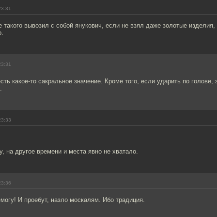
23:31
е такого вывозил с собой янукович, если не взял даже золотые изделия,
о.
23:31
есть какое-то сакральное значение. Кроме того, если ударить по голове, 
.
23:33
, на другое времени и места явно не хватало.
23:36
могу! И проебут, назло москалям. Ибо традиция.