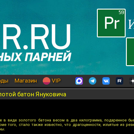
оды
Магазин
VIP
лотой батон Януковича
ье в виде золотого батона весом в два килограмма, подаренное б
оме того, стало также известно, что драгоценности, изъятые из рез
ны.