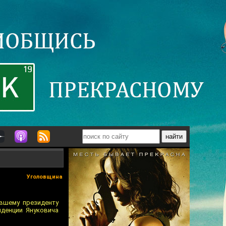
Уголовщина
ывшему президенту
иденции Януковича