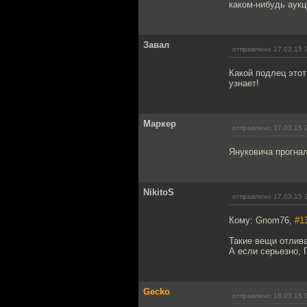
каком-нибудь аукц
Завал
отправлено 17.03.15 
Какой подлец этот
узнает!
Маркер
отправлено 17.03.15 
Януковича прогнал
NikitoS
отправлено 17.03.15 
Кому: Gnom76,
#1
Такие вещи отлив
А если серьезно, 
Gecko
отправлено 18.03.15 