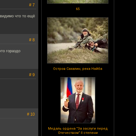
# 7
65
 видимо что то ещё
# 8
это гораздо
Остров Сахалин, река Найба
# 9
# 10
Медаль ордена "За заслуги перед
Отечеством" II степени