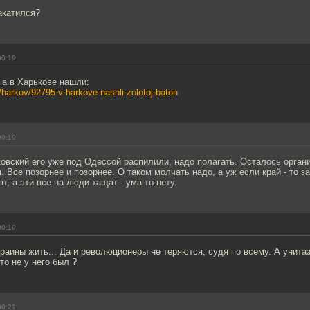
акатился?
00:19
 а в Харькове нашли:
m/harkov/92795-v-harkove-nashli-zolotoj-baton
00:19
овский его уже под Одессой распилили, надо полагать. Осталось органи
. Все позорнее и позорнее. О таком молчать надо, а уж если край - то з
т, а эти все на люди тащат - ума то нету.
00:19
раины жить... Да и революционеры не теряются, судя по всему. А унита
то не у него был ?
00:21