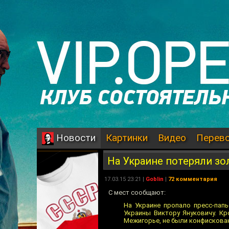
Картинки
Видео
Перев
Новости
На Украине потеряли зо
17.03.15 23:21 |
Goblin
|
72 комментария
С мест сообщают:
На Украине пропало пресс-пап
Украины Виктору Януковичу. Кр
Межигорье, не были конфискова