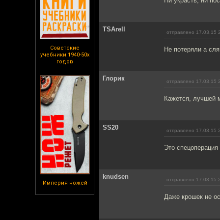
Ни украсть, ни пос
TSArell
отправлено 17.03.15 
Советские
Не потеряли а сля
учебники 1940-50х
годов
Глорик
отправлено 17.03.15 
Кажется, лучшей 
SS20
отправлено 17.03.15 
Это спецоперация 
knudsen
отправлено 17.03.15 
Империя ножей
Даже крошек не о