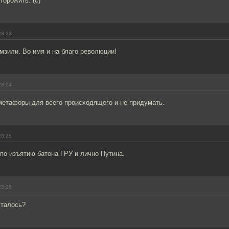
торожить. (с)
23:23
мзили. Во имя и на благо революции!
23:24
метафоры для всего происходящего и не придумать.
23:25
по изъятию батона ГРУ и лично Путина.
23:28
сталось?