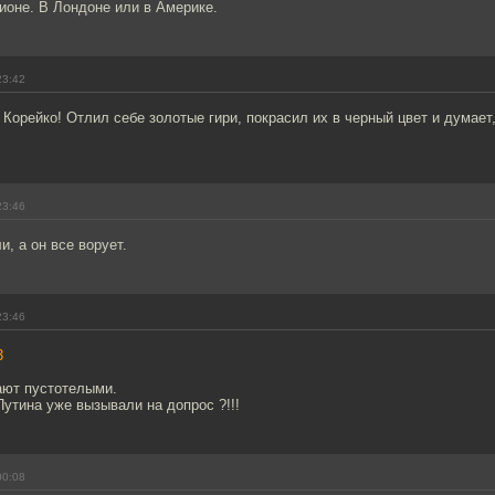
ионе. В Лондоне или в Америке.
23:42
 Корейко! Отлил себе золотые гири, покрасил их в черный цвет и думает,
23:46
и, а он все ворует.
23:46
3
ают пустотелыми.
Путина уже вызывали на допрос ?!!!
00:08