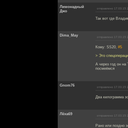
Лимонадный
отправлено 17.03.15 
Джо
Так вот где Влади
Dima_May
отправлено 17.03.15 
Кому: SS20,
#5
> Это спецопераци
А через год он на
посмеёмся
Gnom76
отправлено 17.03.15 
Два килограмма зо
Лёха69
отправлено 17.03.15 
Рано или поздно з