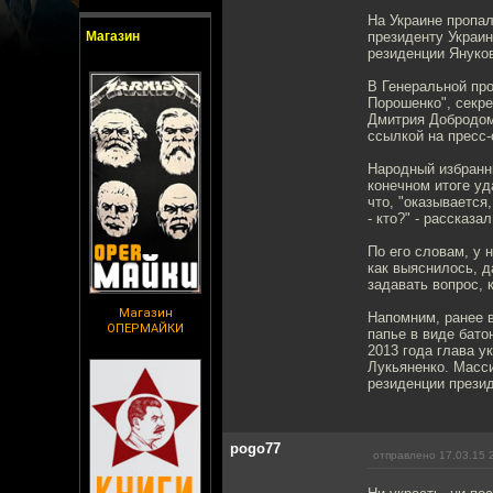
На Украине пропал
Магазин
президенту Украин
резиденции Януко
В Генеральной про
Порошенко", секр
Дмитрия Добродом
ссылкой на пресс
Народный избранни
конечном итоге уд
что, "оказывается
- кто?" - рассказа
По его словам, у 
как выяснилось, д
задавать вопрос, 
Магазин
Напомним, ранее в
ОПЕРМАЙКИ
папье в виде бато
2013 года глава 
Лукьяненко. Масси
резиденции презид
pogo77
отправлено 17.03.15 