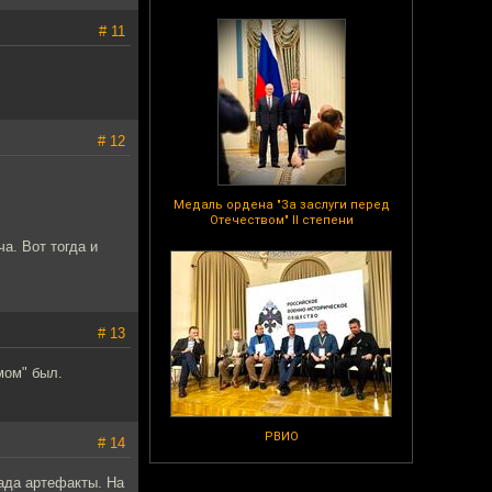
# 11
# 12
Медаль ордена "За заслуги перед
Отечеством" II степени
а. Вот тогда и
# 13
мом" был.
РВИО
# 14
дада артефакты. На