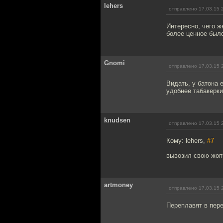
lehers
отправлено 17.03.15 
Интересно, чего ж
более ценное был
Gnomi
отправлено 17.03.15 
Видать, у батона 
удобнее табакерки
knudsen
отправлено 17.03.15 
Кому: lehers,
#7
вывозил свою жопу
artmoney
отправлено 17.03.15 
Переплавят в пере