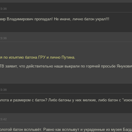
23:36
мир Владимирович пропадал! Не иначе, лично батон украл!!!
23:36
я по изъятию батона ГРУ и лично Путина.
 ТВ заявит, что действительно наши выкрали по горячей просьбе Янукович
23:36
лота и размером с батон? Либо батоны у них мелкие, либо батон с "изю
23:42
олотой батон всплывёт. Равно как всплывут и украденные из музея Баг