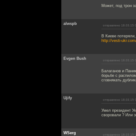
Может, под трон з
alwspb
отправлено 18.03.15 
В Киеве потеряли,
http://vesti-ukr.co
Evgen Bush
отправлено 18.03.15 
Балаганов и Паник
борьбе с распилом
сговнякать дублика
Ujify
отправлено 18.03.15 
Умел президент Ук
своровали ? Или э
WSerg
отправлено 18.03.15 