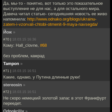
Да, мы-то - понятно, вот только это показательное
выступление не для нас, а для остального мира.
Давеча читал статью- сегодняшняя новость ее живо
напомнила:
http://www.odnako.org/blogs/ukrainu-
zatem-i-vzorvali-chtobi-otmenit-9-maya-navsegda/
Йож
»
#70 |
18.03.15 16:36
Кому: Hall_clovne,
#68
без проблем, камрад
Tampon
»
#71 |
18.03.15 16:51
Какие, однако, у Путина длинные руки!
stereosin
»
#72 |
18.03.15 16:51
Не скоро немецкий золотой запас в этот Франкфурт
переедет.
Odnokriliy
»