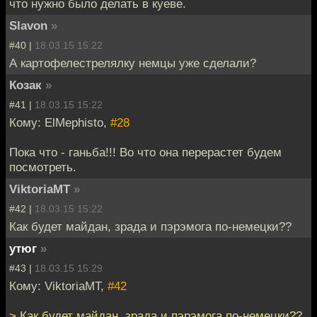
что нужно было делать в куеве.
Slavon
»
#40 |
18.03.15 15:22
А картофелестрелялку немцы уже сделали?
Козак
»
#41 |
18.03.15 15:22
Кому: ElMephisto,
#28
Пока что - ганьба!!! Во что она перерастет будем
посмотреть.
ViktoriaMT
»
#42 |
18.03.15 15:22
Как будет майдан, зрада и пэрэмога по-немецки??
утюг
»
#43 |
18.03.15 15:29
Кому: ViktoriaMT,
#42
> Как будет майдан, зрада и пэрэмога по-немецки??