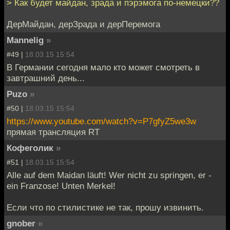
> Как будет майдан, зрада и пэрэмога по-немецки??
ДерМайдан, дерЗрада и дерПеремога
Mannelig
»
#49 |
18.03.15 15:54
В Германии сегодня мало кто может смотреть в
завтрашний день...
Puzo
»
#50 |
18.03.15 15:54
https://www.youtube.com/watch?v=P7gfyZ5we3w
прямая трансляция RT
Кофеголик
»
#51 |
18.03.15 15:54
Alle auf dem Maidan läuft! Wer nicht zu springen, er -
ein Franzose! Unten Merkel!
Если что по стилистике не так, прошу извинить.
gnober
»