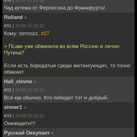
#30 |
18.03.15 15:22
Чад кутежа от Фергюсона до Франкфурта!
Rolland
»
#31 |
18.03.15 15:22
Кому: tormozz,
#27
> Псаки уже обвинила во всём Россию и лично
Путина?
Если есть бородатые среди митингующих, то точно
обвинит
Hall_clovne
»
#32 |
18.03.15 15:22
Всё как обычно. Кто победит тот и добрый.
sinner1
»
#33 |
18.03.15 15:22
Онижедети!!!
Русский Оккупант
»