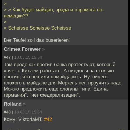
>
> > Как будет майдан, зрада и пэрэмога по-
немецки??
>
> Scheisse Scheisse Scheisse
Der Teufel soll das buserieren!
Crimea Forewer
»
#47 |
18.03.15 15:54
Там вроде как против банка протестуют, который
хочет с Китаем работать. А пиндосы на столько
против, что решили помайданить. Ну, ничего
плохого в майдане для Меркель нет, проучить надо.
Можно предложить еще слоганы типа "Едина
германия", "нет федерализации".
Rolland
»
#48 |
18.03.15 15:54
Кому: ViktoriaMT,
#42