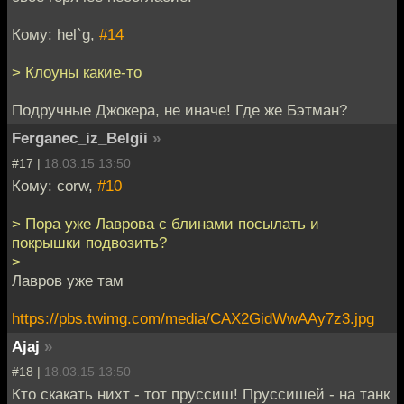
Кому: hel`g,
#14
> Клоуны какие-то
Подручные Джокера, не иначе! Где же Бэтман?
Ferganec_iz_Belgii
»
#17 |
18.03.15 13:50
Кому: corw,
#10
> Пора уже Лаврова с блинами посылать и
покрышки подвозить?
>
Лавров уже там
https://pbs.twimg.com/media/CAX2GidWwAAy7z3.jpg
Ajaj
»
#18 |
18.03.15 13:50
Кто скакать нихт - тот пруссиш! Пруссишей - на танк