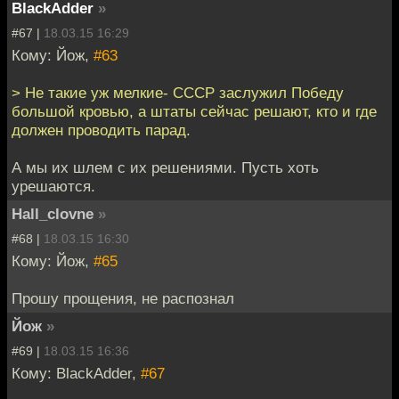
BlackAdder
»
#67 |
18.03.15 16:29
Кому: Йож,
#63
> Не такие уж мелкие- СССР заслужил Победу
большой кровью, а штаты сейчас решают, кто и где
должен проводить парад.
А мы их шлем с их решениями. Пусть хоть
урешаются.
Hall_clovne
»
#68 |
18.03.15 16:30
Кому: Йож,
#65
Прошу прощения, не распознал
Йож
»
#69 |
18.03.15 16:36
Кому: BlackAdder,
#67