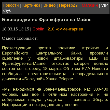
Новости
|
Картинки
|
Видео
|
Переводы
|
Магазин
|
VIP
клуб
Беспорядки во Франкфурте-на-Майне
18.03.15 13:15
|
Goblin
|
210 комментариев
С мест сообщают:
Протестующие против политики «тройки» и
Европейского центрального банка прорвали
оцепление у новой штаб-квартиры ЕЦБ во
Франкфурте-на-Майне, открытие которой должно
состояться в среду, 18 марта. Об этом РИА Новости
сообщила представительница леворадикального
движения «Блокупай» Ханна Эберле.
«Мы находимся на Зоннеманнштрассе, нас 300-400
человек, мы все в отличном настроении и не
собираемся никуда уходить», — заявила Эберле.
Информации о пострадавших у нее нет.