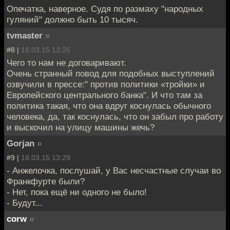
Опечатка, наверное. Судя по размаху "народных
гуляний" должно быть 10 тысяч.
tvmaster
»
#8 |
18.03.15 13:26
Чего то нам не договаривают.
Очень странный повод для подобных выступлений
озвучили в прессе:" против политики «тройки» и
Европейского центрального банка". И что там за
политика такая, что она вдруг коснулась обычного
человека, да, так коснулась, что он забыл про работу
и выскочил на улицу машины жечь?
Gorjan
»
#9 |
18.03.15 13:29
- Анжелочка, послушай, у Вас несчастные случаи во
Франкфурте были?
- Нет, пока ещё ни одного не было!
- Будут...
corw
»