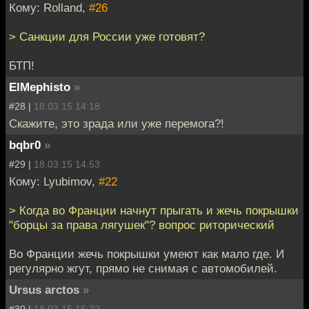
Кому: Rolland,
#26
> Санкции для России уже готовят?
БТП!
ElMephisto
»
#28 |
18.03.15 14:18
Скажите, это зрада или уже перемога?!
bqbr0
»
#29 |
18.03.15 14:53
Кому: Lyubimov,
#22
> Когда во Франции начнут прыгать и жечь покрышки
"борцы за права лягушек"? вопрос риторический
Во Франции жечь покрышки умеют как мало где. И
регулярно жгут, прямо не снимая с автомобилей.
Ursus arctos
»