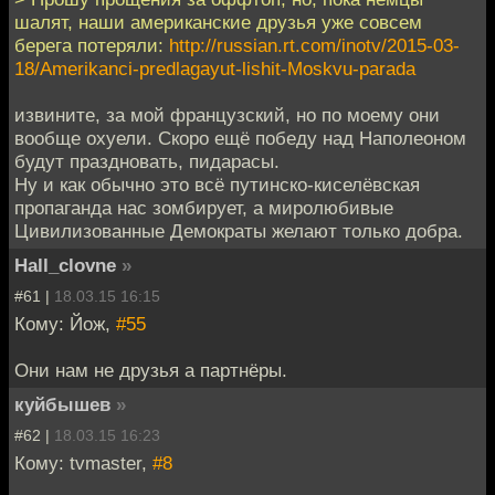
шалят, наши американские друзья уже совсем
берега потеряли:
http://russian.rt.com/inotv/2015-03-
18/Amerikanci-predlagayut-lishit-Moskvu-parada
извините, за мой французский, но по моему они
вообще охуели. Скоро ещё победу над Наполеоном
будут праздновать, пидарасы.
Ну и как обычно это всё путинско-киселёвская
пропаганда нас зомбирует, а миролюбивые
Цивилизованные Демократы желают только добра.
Hall_clovne
»
#61 |
18.03.15 16:15
Кому: Йож,
#55
Они нам не друзья а партнёры.
куйбышев
»
#62 |
18.03.15 16:23
Кому: tvmaster,
#8