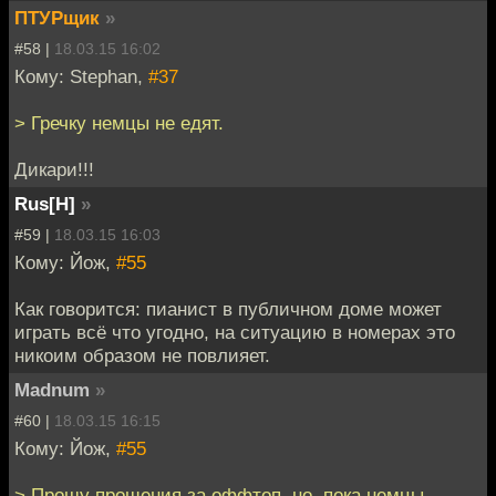
ПТУРщик
»
#58 |
18.03.15 16:02
Кому: Stephan,
#37
> Гречку немцы не едят.
Дикари!!!
Rus[H]
»
#59 |
18.03.15 16:03
Кому: Йож,
#55
Как говорится: пианист в публичном доме может
играть всё что угодно, на ситуацию в номерах это
никоим образом не повлияет.
Madnum
»
#60 |
18.03.15 16:15
Кому: Йож,
#55
> Прошу прощения за оффтоп, но, пока немцы