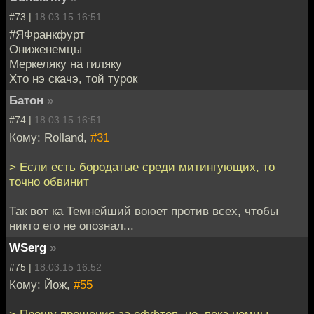
#73 |
18.03.15 16:51
#ЯФранкфурт
Ониженемцы
Меркеляку на гиляку
Хто нэ скачэ, той турок
Батон
»
#74 |
18.03.15 16:51
Кому: Rolland,
#31
> Если есть бородатые среди митингующих, то
точно обвинит
Так вот ка Темнейший воюет против всех, чтобы
никто его не опознал...
WSerg
»
#75 |
18.03.15 16:52
Кому: Йож,
#55
> Прошу прощения за оффтоп, но, пока немцы