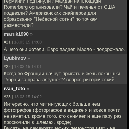
Германии подтянули? Майдан на площади
Römerberg организовали? Чай и печенья от США
подвезли? Американских снайперов для
образования "Небесной сотни" по точкам
разместили?
maruk1990
»
#21 |
18.03.15 14:00
А чего они хотели. Евро падает. Масло - подорожало.
Lyubimov
»
#22 |
18.03.15 14:01
Когда во Франции начнут прыгать и жечь покрышки
"борцы за права лягушек"? вопрос риторический
ivan_foto
»
#23 |
18.03.15 14:02
Интересно, что митингующих больше чем
фотографов (фоторгафов в видике я и вовсе почти
не заметил, кроме того, кто снимает и еще пару раз
проскочили в шлемах, вроде).
Видать, на демекратических демонстрациях - не