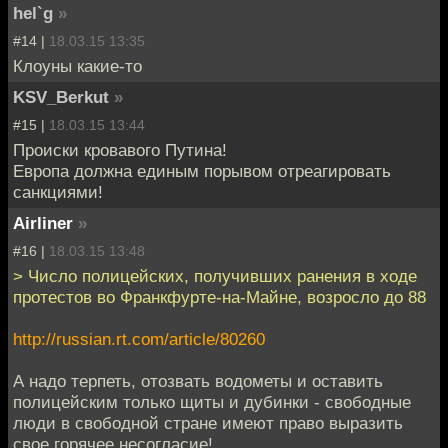
hel`g
»
#14 |
18.03.15 13:35
Клоуны какие-то
KSV_Berkut
»
#15 |
18.03.15 13:44
Происки кровавого Путина!
Европа должна единым порывом отреагировать
санкциями!
Airliner
»
#16 |
18.03.15 13:48
> Число полицейских, получивших ранения в ходе
протестов во Франкфурте-на-Майне, возросло до 88
http://russian.rt.com/article/80260
А надо терпеть, отозвать водометы и оставить
полицейским только щиты и дубинки - свободные
люди в свободной стране имеют право выразить
свое горячее несогласие!