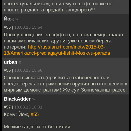
протестувальникам, но и ему гешефт, он же не
просто раздаёт, а продаёт занедорого!!!
Йож
»
#55 |
18.03.15 15:54
Прошу прощения за оффтоп, но, пока немцы шалят,
наши американские друзья уже совсем берега
потеряли:
http://russian.rt.com/inotv/2015-03-
18/Amerikanci-predlagayut-lishit-Moskvu-parada
urban
»
#56 |
18.03.15 15:58
Срочно высказать(проявить) озабоченность и
предостеречь от применения оружия по отношению к
мирным демонстрантам! Же суи Зоннеманнштрассе!
BlackAdder
»
#57 |
18.03.15 16:01
Кому: Йож,
#55
Мелкие гадости от бессилия.