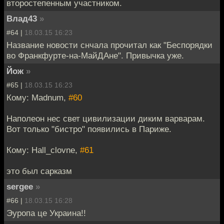
второстепенным участником.
Влад43
»
#64 |
18.03.15 16:23
Название новости снчала прочитал как "Беспорядки
во Франкфурте-на-МайДАне". Привычка уже.
Йож
»
#65 |
18.03.15 16:23
Кому: Madnum,
#60
Наполеон нес свет цивилизации диким варварам.
Вот только "бистро" появились в Париже.
Кому: Hall_clovne,
#61
это был сарказм
sergee
»
#66 |
18.03.15 16:28
Эуропа це Украина!!