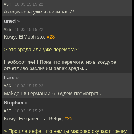
#34 |
18.03.15 15:22
Ахеджакова уже извинилась?
uned
»
#35 |
18.03.15 15:22
Кому: ElMephisto,
#28
> это зрада или уже перемога?!
Наоборот же!!! Пока что перемога, но в воздухе
отчетливо различим запах зрады...
Lars
»
#36 |
18.03.15 15:22
Майдан в Германии?). будем посмотреть.
Stephan
»
#37 |
18.03.15 15:22
Кому: Ferganec_iz_Belgii,
#25
> Прошла инфа, что немцы массово скупают гречку.