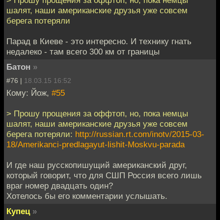
шалят, наши американские друзья уже совсем
берега потеряли
Парад в Киеве - это интересно. И технику гнать
недалеко - там всего 300 км от границы
Батон
»
#76 |
18.03.15 16:52
Кому: Йож,
#55
> Прошу прощения за оффтоп, но, пока немцы
шалят, наши американские друзья уже совсем
берега потеряли:
http://russian.rt.com/inotv/2015-03-
18/Amerikanci-predlagayut-lishit-Moskvu-parada
И где наш русскопишущий американский друг,
который говорит, что для СШП Россия всего лишь
враг номер двадцать один?
Хотелось бы его комментарии услышать.
Купец
»